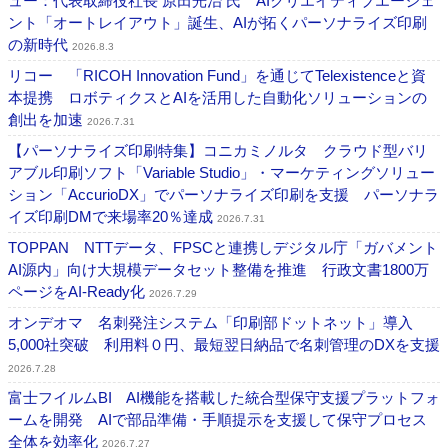
ュー：代表取締役社長 原田光治 氏 AIクリエイティブエージェ
ント「オートレイアウト」誕生、AIが拓くパーソナライズ印刷
の新時代
2026.8.3
リコー 「RICOH Innovation Fund」を通じてTelexistenceと資
本提携 ロボティクスとAIを活用した自動化ソリューションの
創出を加速
2026.7.31
【パーソナライズ印刷特集】コニカミノルタ クラウド型バリ
アブル印刷ソフト「Variable Studio」・マーケティングソリュー
ション「AccurioDX」でパーソナライズ印刷を支援 パーソナラ
イズ印刷DMで来場率20％達成
2026.7.31
TOPPAN NTTデータ、FPSCと連携しデジタル庁「ガバメント
AI源内」向け大規模データセット整備を推進 行政文書1800万
ページをAI-Ready化
2026.7.29
オンデオマ 名刺発注システム「印刷部ドットネット」導入
5,000社突破 利用料０円、最短翌日納品で名刺管理のDXを支援
2026.7.28
富士フイルムBI AI機能を搭載した統合型保守支援プラットフォ
ームを開発 AIで部品準備・手順提示を支援して保守プロセス
全体を効率化
2026.7.27