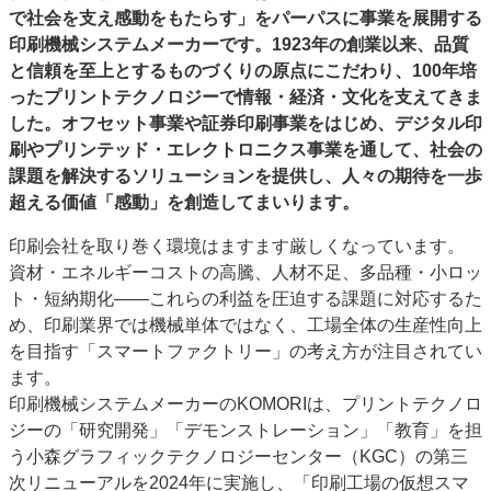
で社会を支え感動をもたらす」をパーパスに事業を展開する
特集・デジタル印刷 アイデアで勝負！ ～多様なビジネス・多彩な商材～
印刷機械システムメーカーです。1923年の創業以来、品質
JAPAN PACK 2023 特集
中古印刷機・製本機特集
2022 検査・校正特集
と信頼を至上とするものづくりの原点にこだわり、100年培
特集・デジタル印刷 ～ 新成長軌道を描く
ったプリントテクノロジーで情報・経済・文化を支えてきま
した。オフセット事業や証券印刷事業をはじめ、デジタル印
案内
刷やプリンテッド・エレクトロニクス事業を通して、社会の
発刊案内
JFPI印刷用語集
印刷機材年鑑
課題を解決するソリューションを提供し、人々の期待を一歩
超える価値「感動」を創造してまいります。
運営
会社案内
購読・購入申し込み
サイトポリシー
印刷会社を取り巻く環境はますます厳しくなっています。
お問い合わせ
資材・エネルギーコストの高騰、人材不足、多品種・小ロッ
ト・短納期化――これらの利益を圧迫する課題に対応するた
め、印刷業界では機械単体ではなく、工場全体の生産性向上
を目指す「スマートファクトリー」の考え方が注目されてい
ます。
印刷機械システムメーカーのKOMORIは、プリントテクノロ
ジーの「研究開発」「デモンストレーション」「教育」を担
う小森グラフィックテクノロジーセンター（KGC）の第三
次リニューアルを2024年に実施し、「印刷工場の仮想スマ