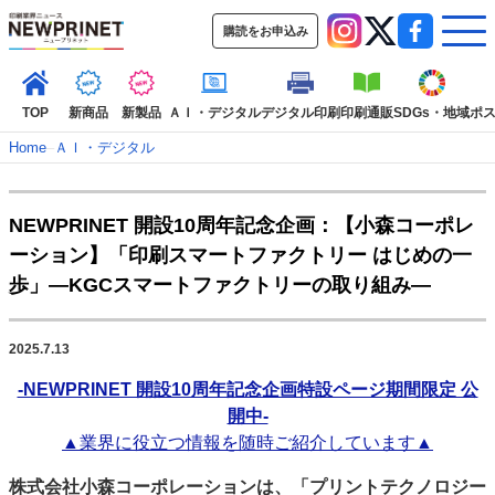
購読をお申込み
TOP
新商品
新製品
ＡＩ・デジタル
デジタル印刷
印刷通販
SDGs・地域
ポ
Home
–
ＡＩ・デジタル
インデックス
NEWPRINET 開設10周年記念企画：【小森コーポレ
TOP
新着記事
特集記事
動画コンテンツ
ーション】「印刷スマートファクトリー はじめの一
インタビュー
コレクション
歩」―KGCスマートファクトリーの取り組み―
カテゴリー一覧
新商品
新製品
ＡＩ・デジタル
デジタル印刷
印刷通販
2025.7.13
SDGs・地域
ポストプレス
ビジネス
イベント
信用情報
業界
-NEWPRINET 開設10周年記念企画特設ページ期間限定 公
市場・統計
人事・移転・異動・訃報
開中-
▲業界に役立つ情報を随時ご紹介しています▲
特集記事カテゴリー一覧
株式会社小森コーポレーションは、「プリントテクノロジー
2022 見える化・MIS特集