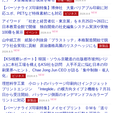
市場・統計
2026.8.6
【パーソナライズ印刷特集】博伸社 大量バリアブル印刷に対
応ユポ、PETなど特殊素材にも対応
NEW
ビジネス
2026.8.6
アイワード 「社史と経営者伝・東京展」を８月25日〜26日に
日本教育会館で開催 独自開発の社史編集システム実演や実物
100冊を展示
NEW
イベント
2026.8.6
山中紙工所 紙製小判抜袋「プラストッテ」本格製造開始で脱
プラ社会実現に貢献 原油価格高騰のリスクヘッジにも
新製品
NEW
2026.8.5
【KSI視察レポート】韓国・ソウル京畿道の出版都市坡州(パジ
ュ)に本社工場を構えるKSI社を訪問 人手不足に悩む日本の印
刷業界へヒント、Chae Jong Jun CEO が語る「集中制御・省人
化」
NEW
ビジネス
2026.8.5
理想科学工業 小ロットのパッケージ印刷向けインクジェット
プリントエンジン 『Integlide』の横方向タイプ２機種を７月31
日から受注開始、パッケージ側面のオンデマンドフルカラープ
リントに対応
NEW
新製品
2026.8.5
【パーソナライズ印刷特集】メイセイプリント ＤＭを「送り