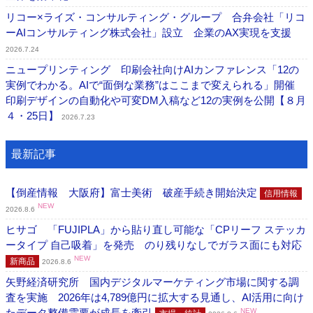
リコー×ライズ・コンサルティング・グループ 合弁会社「リコ
ーAIコンサルティング株式会社」設立 企業のAX実現を支援
2026.7.24
ニュープリンティング 印刷会社向けAIカンファレンス「12の
実例でわかる。AIで“面倒な業務”はここまで変えられる」開催
印刷デザインの自動化や可変DM入稿など12の実例を公開【８月
４・25日】
2026.7.23
最新記事
【倒産情報 大阪府】富士美術 破産手続き開始決定
信用情報
NEW
2026.8.6
ヒサゴ 「FUJIPLA」から貼り直し可能な「CPリーフ ステッカ
ータイプ 自己吸着」を発売 のり残りなしでガラス面にも対応
NEW
新商品
2026.8.6
矢野経済研究所 国内デジタルマーケティング市場に関する調
査を実施 2026年は4,789億円に拡大する見通し、AI活用に向け
たデータ整備需要が成長を牽引
NEW