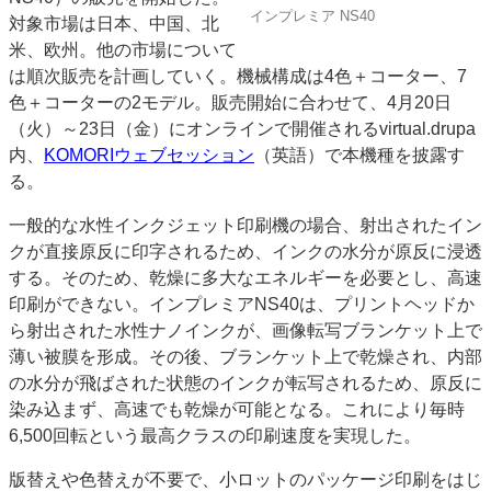
インプレミア NS40
対象市場は日本、中国、北
JAPAN PACK 2023 特集
中古印刷機・製本機特集
米、欧州。他の市場について
2022 見える化・MIS特集
2022 検査・校正特集
は順次販売を計画していく。機械構成は4色＋コーター、7
特集・デジタル印刷 ～ 新成長軌道を描く
色＋コーターの2モデル。販売開始に合わせて、4月20日
（火）～23日（金）にオンラインで開催されるvirtual.drupa
案内
内、
KOMORIウェブセッション
（英語）で本機種を披露す
発刊案内
JFPI印刷用語集
印刷機材年鑑
る。
運営
一般的な水性インクジェット印刷機の場合、射出されたイン
会社案内
購読・購入申し込み
サイトポリシー
クが直接原反に印字されるため、インクの水分が原反に浸透
お問い合わせ
する。そのため、乾燥に多大なエネルギーを必要とし、高速
印刷ができない。インプレミアNS40は、プリントヘッドか
ら射出された水性ナノインクが、画像転写ブランケット上で
薄い被膜を形成。その後、ブランケット上で乾燥され、内部
の水分が飛ばされた状態のインクが転写されるため、原反に
染み込まず、高速でも乾燥が可能となる。これにより毎時
6,500回転という最高クラスの印刷速度を実現した。
版替えや色替えが不要で、小ロットのパッケージ印刷をはじ