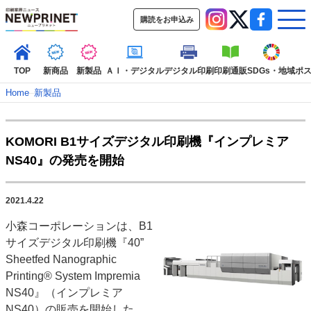
購読をお申込み
TOP
新商品
新製品
ＡＩ・デジタル
デジタル印刷
印刷通販
SDGs・地域
ポ
Home
–
新製品
インデックス
KOMORI B1サイズデジタル印刷機『インプレミア
TOP
新着記事
特集記事
動画コンテンツ
NS40』の発売を開始
インタビュー
コレクション
カテゴリー一覧
2021.4.22
新商品
新製品
ＡＩ・デジタル
デジタル印刷
印刷通販
小森コーポレーションは、B1
SDGs・地域
ポストプレス
ビジネス
イベント
信用情報
業界
サイズデジタル印刷機『40”
市場・統計
人事・移転・異動・訃報
Sheetfed Nanographic
Printing® System Impremia
特集記事カテゴリー一覧
NS40』（インプレミア
特集・デジタル印刷 アイデアで勝負！ ～多様なビジネス・多彩な商材～
NS40）の販売を開始した。