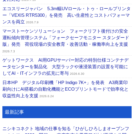
エコスリージャパン 5.3m幅UVロール・トゥ・ロールプリンタ
ー「VEXIS RTR5300」を発売 高い生産性とコストパフォーマ
ンスを両立
2026.7.9
マーストーケンソリューション フォークリフト後付けの安全
運転傾向管理システム「フォークセーフモニター スタンダード
版」発売 荷役現場の安全教育・改善活動・稼働率向上を支援
2026.7.3
ゲットワークス AI用GPUサーバー対応の特別仕様コンテナデ
ータセンターを製品化 大型ラックや液浸装置の設置を可能に
してAI・ITインフラの拡充に寄与
2026.6.30
日本HP デジタル印刷機「HP Indigo 7K+」を発表 A3商業印
刷向けにAI搭載の自動化機能とECOプリントモードで効率化と
収益性向上を支援
2026.6.24
最新記事
ニシキコネクト 地域の仕事を知る「ひがしひろしまオープンフ