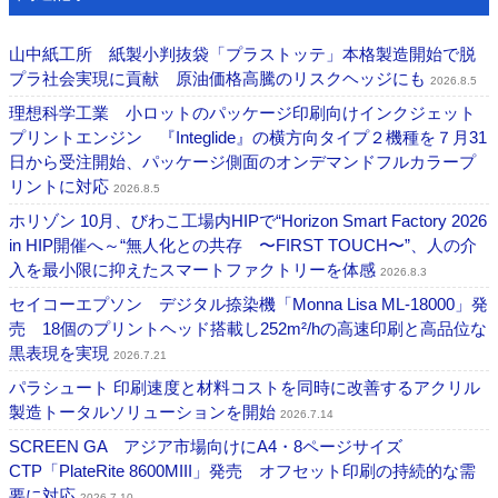
山中紙工所 紙製小判抜袋「プラストッテ」本格製造開始で脱
プラ社会実現に貢献 原油価格高騰のリスクヘッジにも
2026.8.5
理想科学工業 小ロットのパッケージ印刷向けインクジェット
プリントエンジン 『Integlide』の横方向タイプ２機種を７月31
日から受注開始、パッケージ側面のオンデマンドフルカラープ
リントに対応
2026.8.5
ホリゾン 10月、びわこ工場内HIPで“Horizon Smart Factory 2026
in HIP開催へ～“無人化との共存 〜FIRST TOUCH〜”、人の介
入を最小限に抑えたスマートファクトリーを体感
2026.8.3
セイコーエプソン デジタル捺染機「Monna Lisa ML-18000」発
売 18個のプリントヘッド搭載し252m²/hの高速印刷と高品位な
黒表現を実現
2026.7.21
パラシュート 印刷速度と材料コストを同時に改善するアクリル
製造トータルソリューションを開始
2026.7.14
SCREEN GA アジア市場向けにA4・8ページサイズ
CTP「PlateRite 8600MIII」発売 オフセット印刷の持続的な需
要に対応
2026.7.10