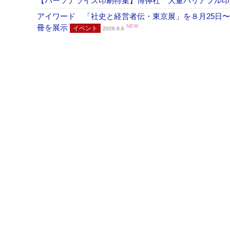
【パーソナライズ印刷特集】博伸社 大量バリアブル印
アイワード 「社史と経営者伝・東京展」を８月25日〜
冊を展示
NEW
イベント
2026.8.6