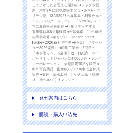
してよかったと思える活動を ●ジャグラ栃
木 来年9月に関地協栃木大会 ●JPMA・プ
リデジ協 IGAS2027出展募集・相談会 ○ハ
イデルベルグ・ジャパン 「SPARK」テー
マに最適生産を提案 ●印刷メディア年金
運用収益率8％超確保 ●全印健保 11年連続
の黒字決算 ○ホリゾン Horizon Smart
Factory 2026 in HIP開催 ●RMGT サマーシ
ョー2026盛況に ●印刷工業会 3回目の
「本を贈ろう」 ○全印工連・日紙商 ペー
パーサミットジャパンに4,000人超 ●キング
コーポレーション 会場限定商品を販売 ●
中外写真薬品 国際紙パルプ商事に全株式
譲渡 ●文伸・清水工房・けやき出版・緑陽
社 初の本づくりマルシェ
発刊案内はこちら
購読・購入申込先