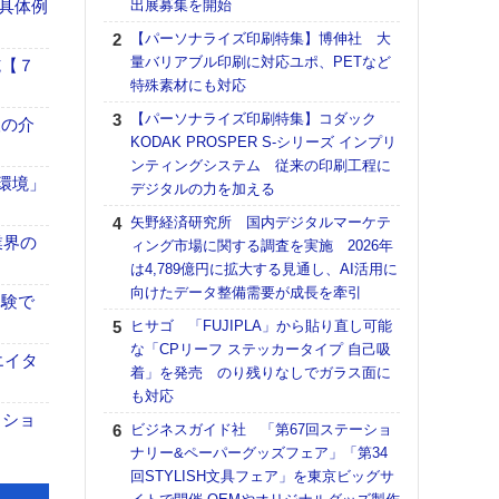
具体例
出展募集を開始
る
【パーソナライズ印刷特集】博伸社 大
DNP
量バリアブル印刷に対応ユポ、PETなど
上の
施【７
特殊素材にも対応
意識
時代
【パーソナライズ印刷特集】コダック
、人の介
る組
KODAK PROSPER S-シリーズ インプリ
ンティングシステム 従来の印刷工程に
【パ
「環境」
デジタルの力を加える
量バ
特殊
矢野経済研究所 国内デジタルマーケテ
業界の
ィング市場に関する調査を実施 2026年
ホリゾ
は4,789億円に拡大する見通し、AI活用に
で“Hor
向けたデータ整備需要が成長を牽引
催へ～
体験で
TO
ヒサゴ 「FUJIPLA」から貼り直し可能
スマ
な「CPリーフ ステッカータイプ 自己吸
エイタ
着」を発売 のり残りなしでガラス面に
理想
も対応
刷向
クショ
ン 『
ビジネスガイド社 「第67回ステーショ
を７
ナリー&ペーパーグッズフェア」「第34
面の
回STYLISH文具フェア」を東京ビッグサ
対応