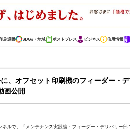
印刷通販
SDGs・地域
ポストプレス
ビジネス
信用情報
インタビュー
コレクション
ャンネルに、オフセット印刷機のフィーダー・
動画公開
通販
SDGs・地域
ポストプレス
ビジネス
イベント
信用情報
で勝負！ ～多様なビジネス・多彩な商材～
JAPAN PACK 2023 特集
eチャンネルで、『メンテナンス実践編：フィーダー・デリバリー部