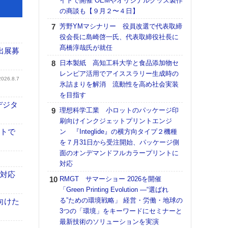
イトで開催 OEMやオリジナルグッズ製作
の商談も【９月２〜４日】
【K
道の
芳野YMマシナリー 役員改選で代表取締
える
役会長に島崎啓一氏、代表取締役社長に
の印刷
髙橋淳哉氏が就任
出展募
CE
日本製紙 高知工科大学と食品添加物セ
【ペ
レンピア活用でアイススラリー生成時の
2026.8.7
ト】
氷詰まりを解消 流動性を高め社会実装
アで
を目指す
デジタ
KO
理想科学工業 小ロットのパッケージ印
体製
刷向けインクジェットプリントエンジ
イトで
ン 『Integlide』の横方向タイプ２機種
【パ
を７月31日から受注開始、パッケージ側
士フ
面のオンデマンドフルカラープリントに
パン
対応
書を
も対応
ツー
RMGT サマーショー 2026を開催
トも
「Green Printing Evolution ―“選ばれ
る”ための環境戦略」 経営・労働・地球の
富士
向けた
3つの「環境」をキーワードにセミナーと
地・
最新技術のソリューションを実演
付表