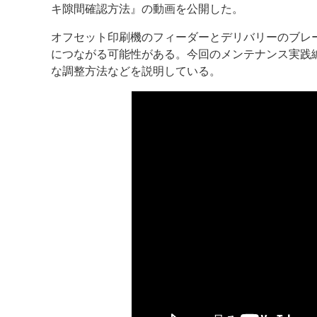
キ隙間確認方法』の動画を公開した。
案内
オフセット印刷機のフィーダーとデリバリーのブレ
につながる可能性がある。今回のメンテナンス実践
発刊案内
JFPI印刷用語集
印刷機材年鑑
な調整方法などを説明している。
運営
会社案内
購読・購入申し込み
サイトポリシ