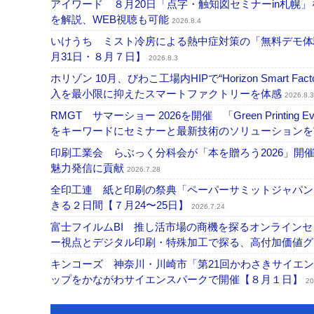
アイワード ８月20日「点字・触知図セミナーin札幌
を解説、WEB視聴も可能
2026.8.4
いけうち ミスト冷房による熱中症対策の「無料デモ体
月31日・８月７日】
2026.8.3
ホリゾン 10月、びわこ工場内HIPで“Horizon Smart Fa
入を最小限に抑えたスマートファクトリーを体感
2026.8.3
RMGT サマーショー 2026を開催 「Green Printi
をキーワードにセミナーと最新技術のソリューション
印刷工業会 らぶっく分科会が「本を贈ろう2026」
魅力発信に貢献
2026.7.28
全印工連 紙と印刷の祭典「ペーパーサミットジャパン
きる２日間【７月24〜25日】
2026.7.24
富士フイルムBI 推し活市場の商機を探るオンライン
ー視点とデジタル印刷・特殊加工で探る、高付加価値
キンコーズ 神奈川・川崎市「第21回かわさきサイエ
ップをかながわサイエンスパークで開催【８月１日】
20