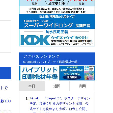
アクセスランキング
sponcerd by ハイブリッド印刷機材年鑑
本日
週間
月間
イトで
JAGAT 「page2027」ポスターデザイン
日印
100
決定、加藤文明社のデザインを採用 公
た個
式サイトも例年より大幅に前倒し公開し
彰」