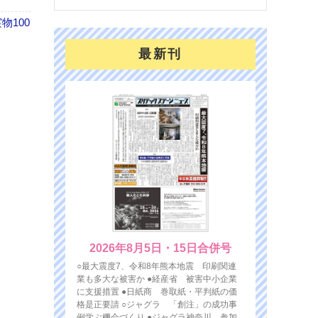
100
最新刊
2026年8月5日・15日合併号
○最大震度7、令和8年熊本地震 印刷関連
業も多大な被害か ●経産省 被害中小企業
に支援措置 ●日紙商 巻取紙・平判紙の価
格是正要請 ○ジャグラ 「創注」の成功事
例学ぶ機会づくり ●ジャグラ神奈川 参加