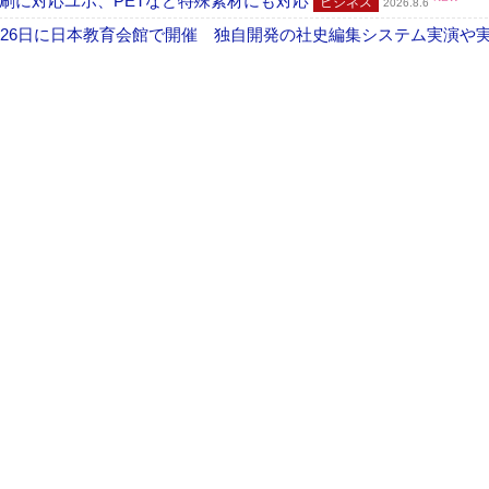
刷に対応ユポ、PETなど特殊素材にも対応
ビジネス
2026.8.6
26日に日本教育会館で開催 独自開発の社史編集システム実演や実物