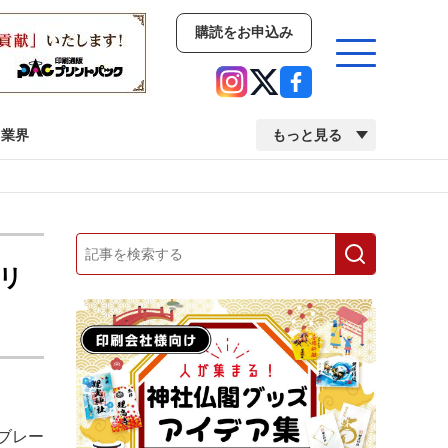
購読をお申込み
業界
もっと見る
新商品
イベント
市場・統計
人事・移転・異動・訃報
デリ
業界
市場・統計
人事・移転・異動・訃報
中古印刷機・製本機特集
2022 検査・校正特集
 ブレー