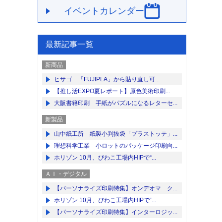
イベントカレンダー
最新記事一覧
新商品
ヒサゴ 「FUJIPLA」から貼り直し可...
【推し活EXPO夏レポート】原色美術印刷...
大阪書籍印刷 手紙がパズルになるレターセ...
新製品
山中紙工所 紙製小判抜袋「プラストッテ」...
理想科学工業 小ロットのパッケージ印刷向...
ホリゾン 10月、びわこ工場内HIPで“...
ＡＩ・デジタル
【パーソナライズ印刷特集】オンデオマ ク...
ホリゾン 10月、びわこ工場内HIPで“...
【パーソナライズ印刷特集】インターロジッ...