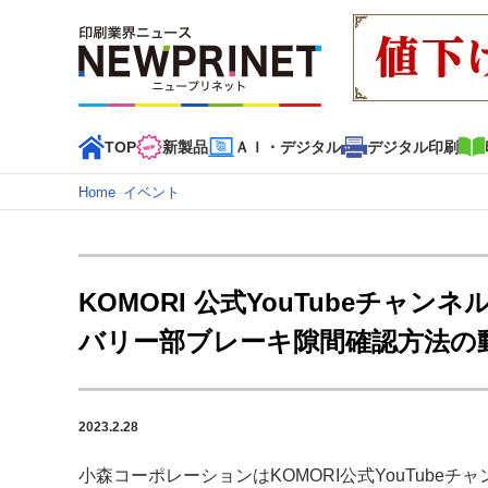
TOP
新製品
ＡＩ・デジタル
デジタル印刷
Home
–
イベント
インデックス
TOP
新着記事
特集記事
動画コンテンツ
KOMORI 公式YouTubeチ
カテゴリー一覧
バリー部ブレーキ隙間確認方法の
新商品
新製品
ＡＩ・デジタル
デジタル印刷
印刷
特集記事カテゴリー一覧
2023.2.28
2022 見える化・MIS特集
特集・デジタル印刷 アイデア
特集・デジタル印刷 ～ 新成長軌道を描く
小森コーポレーションはKOMORI公式YouTub