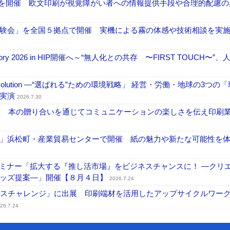
」を開催 欧文印刷が視覚障がい者への情報提供手段や合理的配慮の
験会」を全国５拠点で開催 実機による霧の体感や技術相談を実
ctory 2026 in HIP開催へ～“無人化との共存 〜FIRST TOUCH〜”
ng Evolution ―“選ばれる”ための環境戦略」 経営・労働・地球の3つの
を実演
2026.7.30
開催 本の贈り合いを通じてコミュニケーションの楽しさを伝え印刷
」浜松町・産業貿易センターで開催 紙の魅力や新たな可能性を
セミナー「拡大する『推し活市場』をビジネスチャンスに！ ―クリ
グッズ提案―」開催【８月４日】
2026.7.24
ンスチャレンジ」に出展 印刷端材を活用したアップサイクルワー
26.7.24