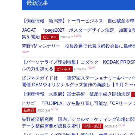
最新記事
【倒産情報 新潟県】トーヨービジネス 自己破産を
JAGAT 「page2027」ポスターデザイン決定、
集を開始
NEW
ビジネス
2026.8.7
芳野YMマシナリー 役員改選で代表取締役会長に島崎
NEW
【パーソナライズ印刷特集】コダック KODAK PROS
ルの力を加える
NEW
ビジネス
2026.8.7
ビジネスガイド社 「第67回ステーショナリー&ペーパー
開催 OEMやオリジナルグッズ製作の商談も【９月２〜
【倒産情報 大阪府】富士美術 破産手続き開始決定
ヒサゴ 「FUJIPLA」から貼り直し可能な「CPリー
NEW
新商品
2026.8.6
矢野経済研究所 国内デジタルマーケティング市場に関する
データ整備需要が成長を牽引
NEW
市場・統計
2026.8.6