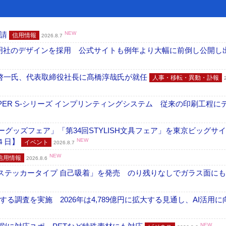
申請
NEW
信用情報
2026.8.7
加藤文明社のデザインを採用 公式サイトも例年より大幅に前倒し公開し
啓一氏、代表取締役社長に髙橋淳哉氏が就任
人事・移転・異動・訃報
PER S-シリーズ インプリンティングシステム 従来の印刷工程に
グッズフェア」「第34回STYLISH文具フェア」を東京ビッグサ
４日】
NEW
イベント
2026.8.7
NEW
信用情報
2026.8.6
フ ステッカータイプ 自己吸着」を発売 のり残りなしでガラス面に
調査を実施 2026年は4,789億円に拡大する見通し、AI活用に
NEW