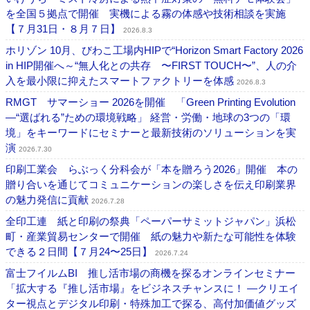
を全国５拠点で開催 実機による霧の体感や技術相談を実施
【７月31日・８月７日】
2026.8.3
ホリゾン 10月、びわこ工場内HIPで“Horizon Smart Factory 2026
in HIP開催へ～“無人化との共存 〜FIRST TOUCH〜”、人の介
入を最小限に抑えたスマートファクトリーを体感
2026.8.3
RMGT サマーショー 2026を開催 「Green Printing Evolution
―“選ばれる”ための環境戦略」 経営・労働・地球の3つの「環
境」をキーワードにセミナーと最新技術のソリューションを実
演
2026.7.30
印刷工業会 らぶっく分科会が「本を贈ろう2026」開催 本の
贈り合いを通じてコミュニケーションの楽しさを伝え印刷業界
の魅力発信に貢献
2026.7.28
全印工連 紙と印刷の祭典「ペーパーサミットジャパン」浜松
町・産業貿易センターで開催 紙の魅力や新たな可能性を体験
できる２日間【７月24〜25日】
2026.7.24
富士フイルムBI 推し活市場の商機を探るオンラインセミナー
「拡大する『推し活市場』をビジネスチャンスに！ ―クリエイ
ター視点とデジタル印刷・特殊加工で探る、高付加価値グッズ