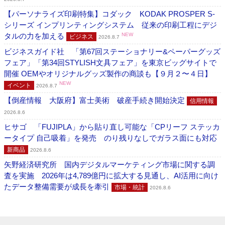
【パーソナライズ印刷特集】コダック KODAK PROSPER S-
シリーズ インプリンティングシステム 従来の印刷工程にデジ
タルの力を加える
NEW
ビジネス
2026.8.7
ビジネスガイド社 「第67回ステーショナリー&ペーパーグッズ
フェア」「第34回STYLISH文具フェア」を東京ビッグサイトで
開催 OEMやオリジナルグッズ製作の商談も【９月２〜４日】
NEW
イベント
2026.8.7
【倒産情報 大阪府】富士美術 破産手続き開始決定
信用情報
2026.8.6
ヒサゴ 「FUJIPLA」から貼り直し可能な「CPリーフ ステッカ
ータイプ 自己吸着」を発売 のり残りなしでガラス面にも対応
新商品
2026.8.6
矢野経済研究所 国内デジタルマーケティング市場に関する調
査を実施 2026年は4,789億円に拡大する見通し、AI活用に向け
たデータ整備需要が成長を牽引
市場・統計
2026.8.6