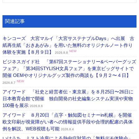
関連記事
キンコーズ 大宮マルイ「大宮サステナブルDays」へ出展 古
紙再生紙「おきあがみ」を用いた無料のオリジナルノート作り
体験を実施【８月９日】
NEW
2026.8.8
ビジネスガイド社 「第67回ステーショナリー&ペーパーグッズ
フェア」「第34回STYLISH文具フェア」を東京ビッグサイトで
開催 OEMやオリジナルグッズ製作の商談も【９月２〜４日】
NEW
2026.8.7
アイワード 「社史と経営者伝・東京展」を８月25日〜26日に
日本教育会館で開催 独自開発の社史編集システム実演や実物
100冊を展示
2026.8.6
アイワード ８月20日「点字・触知図セミナーin札幌」を開催
欧文印刷が視覚障がい者への情報提供手段や合理的配慮の具体
例を解説、WEB視聴も可能
2026.8.4
いけうち ミスト冷房による熱中症対策の「無料デモ体験会」