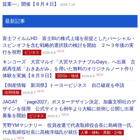
提案―」開催【８月４日】
2026.7.24
最新記事
富士フイルムHD 富士BIの株式上場を前提としたパーシャル・
スピンオフを含む戦略的選択肢の検討を開始 ２〜３年後の実
行を視野
NEW
ビジネス
2026.8.9
キンコーズ 大宮マルイ「大宮サステナブルDays」へ出展 古
紙再生紙「おきあがみ」を用いた無料のオリジナルノート作り
体験を実施【８月９日】
NEW
SDGs・地域
2026.8.8
【倒産情報 新潟県】トーヨービジネス 自己破産を申請
NEW
信用情報
2026.8.7
JAGAT 「page2027」ポスターデザイン決定、加藤文明社のデ
ザインを採用 公式サイトも例年より大幅に前倒し公開し出展
募集を開始
NEW
ビジネス
2026.8.7
芳野YMマシナリー 役員改選で代表取締役会長に島崎啓一氏、
代表取締役社長に髙橋淳哉氏が就任
人事・移転・異動・訃報
NEW
2026.8.7