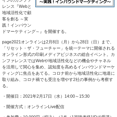
インのカンファ
JAPAN PACK 2023 特集
中古印刷機・製本機特集
レンス『Webと
地域活性化で顧
2022 見える化・MIS特集
2022 検査・校正特集
客を創る ～実
特集・デジタル印刷 ～ 新成長軌道を描く
践！インバウン
案内
ドマーケティング～』を開催する。
発刊案内
JFPI印刷用語集
印刷機材年鑑
page2021オンラインは2月8日（月）から28日（日）まで、
「リセット・ザ・フューチャー」を統一テーマに開催される
運営
オンライン形式の印刷メディアビジネスの総合イベント。カ
会社案内
購読・購入申し込み
サイトポリシー
ンファレンスではWebや地域活性化などの機会やチャネル
お問い合わせ
を活用して関心を集め、認知度を高めるインバウンドマーケ
ティングに焦点をあてる。コロナ前から地域活性化に地道に
取り組み、コロナ禍でも受注を増やす2社の事例から考察す
る。
・開催日：2021年2月17日（水）14:00～15:30
・開催方式：オンラインLive配信