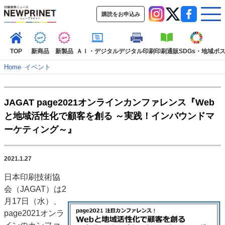
購読をお申込み
TOP
新商品
新製品
ＡＩ・デジタル
デジタル印刷
印刷通販
SDGs・地域
ポ
Home
–
イベント
インデックス
JAGAT page2021オンラインカンファレンス『Web
TOP
新着記事
特集記事
動画コンテンツ
と地域活性化で顧客を創る ～実践！インバウンドマ
インタビュー
コレクション
ーケティング～』
カテゴリー一覧
新商品
新製品
ＡＩ・デジタル
デジタル印刷
印刷通販
2021.1.27
SDGs・地域
ポストプレス
ビジネス
イベント
信用情報
業界
日本印刷技術協
市場・統計
人事・移転・異動・訃報
会（JAGAT）は2
月17日（水）、
特集記事カテゴリー一覧
page2021オンラ
特集・デジタル印刷 アイデアで勝負！ ～多様なビジネス・多彩な商材～