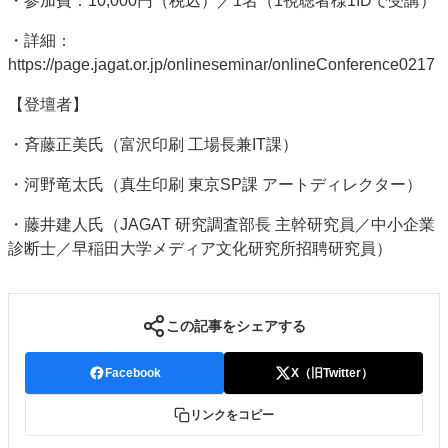
・参加費：10,000円（税込）／1名（1視聴者様1IDで受講）
・詳細：
https://page.jagat.or.jp/onlineseminar/onlineConference0217
【登壇者】
・斉藤正美氏（富沢印刷 工場長兼IT課）
・河野竜太氏（真生印刷 東京SP課 アートディレクター）
・藤井建人氏（JAGAT 研究調査部長 主幹研究員／中小企業
診断士／早稲田大学メディア文化研究所招聘研究員）
この記事をシェアする
Facebook
X（旧Twitter）
リンクをコピー