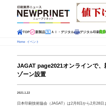
TOP
新製品
ＡＩ・デジタル
デジタル印刷
Home
–
イベント
インデックス
TOP
新着記事
特集記事
動画コンテンツ
JAGAT page2021オンラ
カテゴリー一覧
ゾーン設置
新商品
新製品
ＡＩ・デジタル
デジタル印刷
印刷
特集記事カテゴリー一覧
2021.1.22
2022 見える化・MIS特集
特集・デジタル印刷 アイデア
特集・デジタル印刷 ～ 新成長軌道を描く
日本印刷技術協会（JAGAT）は2月8日から2月28