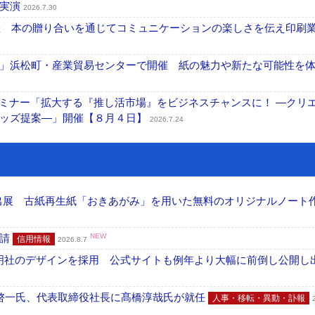
を実演
2026.7.30
開催 本の贈り合いを通じてコミュニケーションの楽しさを伝え印刷
」浜松町・産業貿易センターで開催 紙の魅力や新たな可能性を
セミナー「拡大する『推し活市場』をビジネスチャンスに！ ―クリ
グッズ提案―」開催【８月４日】
2026.7.24
へ出展 古紙再生紙「おきあがみ」を用いた無料のオリジナルノート
申請
NEW
信用情報
2026.8.7
加藤文明社のデザインを採用 公式サイトも例年より大幅に前倒し公開し
啓一氏、代表取締役社長に髙橋淳哉氏が就任
人事・移転・異動・訃報