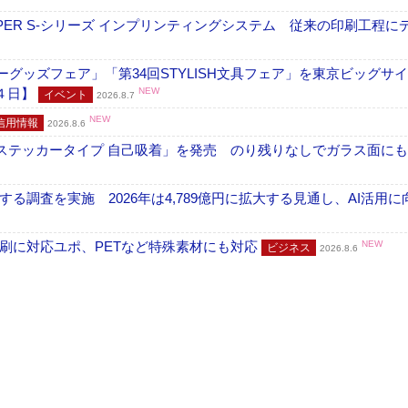
PER S-シリーズ インプリンティングシステム 従来の印刷工程に
グッズフェア」「第34回STYLISH文具フェア」を東京ビッグサ
４日】
NEW
イベント
2026.8.7
NEW
信用情報
2026.8.6
フ ステッカータイプ 自己吸着」を発売 のり残りなしでガラス面に
調査を実施 2026年は4,789億円に拡大する見通し、AI活用に
刷に対応ユポ、PETなど特殊素材にも対応
NEW
ビジネス
2026.8.6