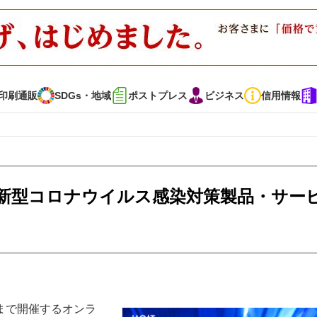
印刷通販
SDGs・地域
ポストプレス
ビジネス
信用情報
インタビュー
コレクション
インで、新型コロナウイルス感染対策製品・サー
通販
SDGs・地域
ポストプレス
ビジネス
イベント
信用情報
で勝負！ ～多様なビジネス・多彩な商材～
JAPAN PACK 2023 特集
日まで開催するオンラ