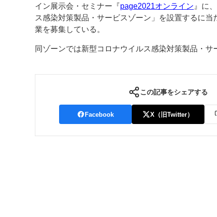
イン展示会・セミナー『
page2021オンライン
』に、
ス感染対策製品・サービスゾーン」を設置するに当
案内
業を募集している。
発刊案内
JFPI印刷用語集
印刷機材年鑑
同ゾーンでは新型コロナウイルス感染対策製品・サ
運営
会社案内
購読・購入申し込み
サイトポリシ
この記事をシェアする
Facebook
X（旧Twitter）