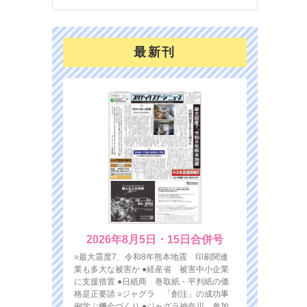
最新刊
2026年8月5日・15日合併号
○最大震度7、令和8年熊本地震 印刷関連
業も多大な被害か ●経産省 被害中小企業
に支援措置 ●日紙商 巻取紙・平判紙の価
格是正要請 ○ジャグラ 「創注」の成功事
例学ぶ機会づくり ●ジャグラ神奈川 参加