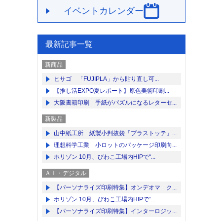
イベントカレンダー
最新記事一覧
新商品
ヒサゴ 「FUJIPLA」から貼り直し可...
【推し活EXPO夏レポート】原色美術印刷...
大阪書籍印刷 手紙がパズルになるレターセ...
新製品
山中紙工所 紙製小判抜袋「プラストッテ」...
理想科学工業 小ロットのパッケージ印刷向...
ホリゾン 10月、びわこ工場内HIPで“...
ＡＩ・デジタル
【パーソナライズ印刷特集】オンデオマ ク...
ホリゾン 10月、びわこ工場内HIPで“...
【パーソナライズ印刷特集】インターロジッ...