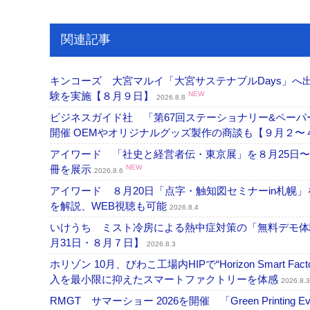
関連記事
キンコーズ 大宮マルイ「大宮サステナブルDays」
験を実施【８月９日】
NEW
2026.8.8
ビジネスガイド社 「第67回ステーショナリー&ペーパー
開催 OEMやオリジナルグッズ製作の商談も【９月２〜
アイワード 「社史と経営者伝・東京展」を８月25日〜
冊を展示
NEW
2026.8.6
アイワード ８月20日「点字・触知図セミナーin札幌
を解説、WEB視聴も可能
2026.8.4
いけうち ミスト冷房による熱中症対策の「無料デモ体
月31日・８月７日】
2026.8.3
ホリゾン 10月、びわこ工場内HIPで“Horizon Smart Fa
入を最小限に抑えたスマートファクトリーを体感
2026.8.3
RMGT サマーショー 2026を開催 「Green Printi