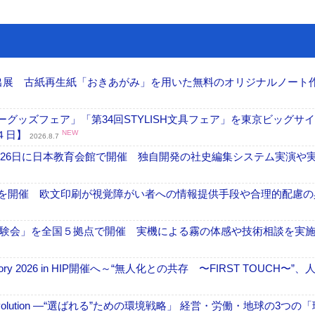
へ出展 古紙再生紙「おきあがみ」を用いた無料のオリジナルノート
グッズフェア」「第34回STYLISH文具フェア」を東京ビッグサ
４日】
NEW
2026.8.7
26日に日本教育会館で開催 独自開発の社史編集システム実演や実物
」を開催 欧文印刷が視覚障がい者への情報提供手段や合理的配慮の
験会」を全国５拠点で開催 実機による霧の体感や技術相談を実
ctory 2026 in HIP開催へ～“無人化との共存 〜FIRST TOUCH〜”
ng Evolution ―“選ばれる”ための環境戦略」 経営・労働・地球の3つの