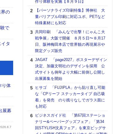
作り体験を実施【８月９日】
る
【パーソナライズ印刷特集】博伸社 大
DNP
業界の
量バリアブル印刷に対応ユポ、PETなど
上の
特殊素材にも対応
意識
体験で
時代
共同印刷 「みんなで出撃！にゃんこ大
る組
戦争展」大阪で開催 ８月５日〜８月17
エイタ
日、阪神梅田本店で世界観の再現展示や
【パ
限定グッズ販売
量バ
特殊
JAGAT 「page2027」ポスターデザイン
決定、加藤文明社のデザインを採用 公
ホリゾ
式サイトも例年より大幅に前倒し公開し
で“Hor
出展募集を開始
催へ～
TO
作り体
ヒサゴ 「FUJIPLA」から貼り直し可能
スマ
な「CPリーフ ステッカータイプ 自己吸
着」を発売 のり残りなしでガラス面に
理想
も対応
刷向
出展募
ン 『
ビジネスガイド社 「第67回ステーショ
を７
ナリー&ペーパーグッズフェア」「第34
面の
2026.8.7
回STYLISH文具フェア」を東京ビッグサ
対応