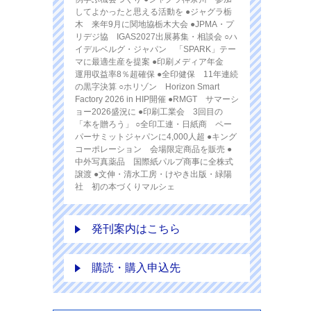
してよかったと思える活動を ●ジャグラ栃
木 来年9月に関地協栃木大会 ●JPMA・プ
リデジ協 IGAS2027出展募集・相談会 ○ハ
イデルベルグ・ジャパン 「SPARK」テー
マに最適生産を提案 ●印刷メディア年金
運用収益率8％超確保 ●全印健保 11年連続
の黒字決算 ○ホリゾン Horizon Smart
Factory 2026 in HIP開催 ●RMGT サマーシ
ョー2026盛況に ●印刷工業会 3回目の
「本を贈ろう」 ○全印工連・日紙商 ペー
パーサミットジャパンに4,000人超 ●キング
コーポレーション 会場限定商品を販売 ●
中外写真薬品 国際紙パルプ商事に全株式
譲渡 ●文伸・清水工房・けやき出版・緑陽
社 初の本づくりマルシェ
発刊案内はこちら
購読・購入申込先