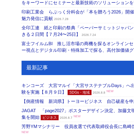
をキーワードにセミナーと最新技術のソリューション
印刷工業会 らぶっく分科会が「本を贈ろう2026」
魅力発信に貢献
2026.7.28
全印工連 紙と印刷の祭典「ペーパーサミットジャパン
きる２日間【７月24〜25日】
2026.7.24
富士フイルムBI 推し活市場の商機を探るオンライン
ー視点とデジタル印刷・特殊加工で探る、高付加価値
最新記事
キンコーズ 大宮マルイ「大宮サステナブルDays」
験を実施【８月９日】
NEW
SDGs・地域
2026.8.8
【倒産情報 新潟県】トーヨービジネス 自己破産を
JAGAT 「page2027」ポスターデザイン決定、
集を開始
NEW
ビジネス
2026.8.7
芳野YMマシナリー 役員改選で代表取締役会長に島崎
NEW