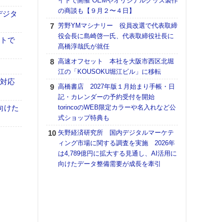
イトで開催 OEMやオリジナルグッズ製作
の商談も【９月２〜４日】
【K
デジタ
道の
芳野YMマシナリー 役員改選で代表取締
える
役会長に島崎啓一氏、代表取締役社長に
イトで
の印刷
髙橋淳哉氏が就任
CE
高速オフセット 本社を大阪市西区北堀
【ペ
江の「KOUSOKU堀江ビル」に移転
ト】
も対応
高橋書店 2027年版１月始まり手帳・日
アで
記・カレンダーの予約受付を開始
KO
向けた
torincoのWEB限定カラーや名入れなど公
体製
式ショップ特典も
【パ
矢野経済研究所 国内デジタルマーケテ
士フ
ィング市場に関する調査を実施 2026年
パン
は4,789億円に拡大する見通し、AI活用に
書を
向けたデータ整備需要が成長を牽引
ツー
トも
富士
地・
付表