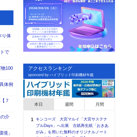
作り体
イトで
100
アクセスランキング
sponcerd by ハイブリッド印刷機材年鑑
具体例
施【７
本日
週間
月間
、人の介
キンコーズ 大宮マルイ「大宮サステナ
日印
ブルDays」へ出展 古紙再生紙「おきあ
た個
がみ」を用いた無料のオリジナルノート
彰」
「環境」