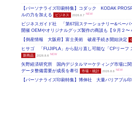
【パーソナライズ印刷特集】コダック KODAK PROS
ルの力を加える
NEW
ビジネス
2026.8.7
ビジネスガイド社 「第67回ステーショナリー&ペーパー
開催 OEMやオリジナルグッズ製作の商談も【９月２〜
【倒産情報 大阪府】富士美術 破産手続き開始決定
ヒサゴ 「FUJIPLA」から貼り直し可能な「CPリー
NEW
新商品
2026.8.6
矢野経済研究所 国内デジタルマーケティング市場に関する
データ整備需要が成長を牽引
NEW
市場・統計
2026.8.6
【パーソナライズ印刷特集】博伸社 大量バリアブル印