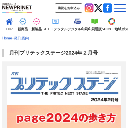
購読をお申込み
TOP
新商品
新製品
ＡＩ・デジタル
デジタル印刷
印刷通販
SDGs・地域
ポ
Home
–
発刊案内
月刊プリテックステージ2024年２月号
インデックス
TOP
新着記事
特集記事
動画コンテンツ
インタビュー
コレクション
カテゴリー一覧
新商品
新製品
ＡＩ・デジタル
デジタル印刷
印刷通販
SDGs・地域
ポストプレス
ビジネス
イベント
信用情報
業界
市場・統計
人事・移転・異動・訃報
特集記事カテゴリー一覧
特集・デジタル印刷 アイデアで勝負！ ～多様なビジネス・多彩な商材～