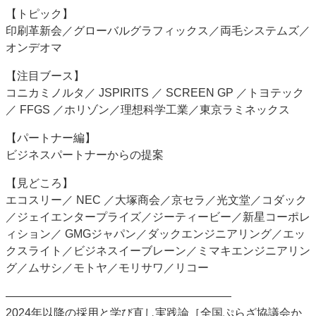
【トピック】
印刷革新会／グローバルグラフィックス／両毛システムズ／
オンデオマ
【注目ブース】
コニカミノルタ／ JSPIRITS ／ SCREEN GP ／トヨテック
／ FFGS ／ホリゾン／理想科学工業／東京ラミネックス
【パートナー編】
ビジネスパートナーからの提案
【見どころ】
エコスリー／ NEC ／大塚商会／京セラ／光文堂／コダック
／ジェイエンタープライズ／ジーティービー／新星コーポレ
ィション／ GMGジャパン／ダックエンジニアリング／エッ
クスライト／ビジネスイーブレーン／ミマキエンジニアリン
グ／ムサシ／モトヤ／モリサワ／リコー
――――――――――――――――――――
2024年以降の採用と学び直し実践論［全国ぷらざ協議会か