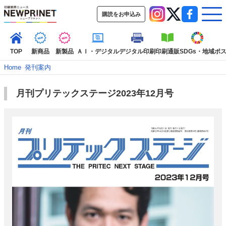
購読をお申込み
TOP
新商品
新製品
ＡＩ・デジタル
デジタル印刷
印刷通販
SDGs・地域
ポ
Home
–
発刊案内
月刊プリテックステージ2023年12月号
インデックス
TOP
新着記事
特集記事
動画コンテンツ
インタビュ
コレクション
カテゴリー一覧
新商品
新製品
ＡＩ・デジタル
デジタル印刷
印刷通販
SDGs・地
ポストプレス
ビジネス
イベント
信用情報
業界
市場・統計
人事・移転・異動・訃報
特集記事カテゴリー一覧
2022 見える化・MIS特集