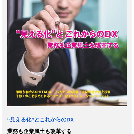
特集・デジタル印刷 アイデアで勝負！ ～多様なビジネス・多彩な商材～
JAPAN PACK 2023 特集
中古印刷機・製本機特集
2022 検査・校正特集
特集・デジタル印刷 ～ 新成長軌道を描く
案内
発刊案内
JFPI印刷用語集
印刷機材年鑑
運営
会社案内
購読・購入申し込み
サイトポリシー
お問い合
“見える化”とこれからのDX
業務も企業風土も改革する