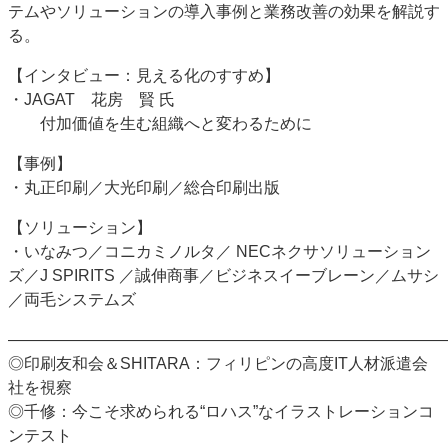
テムやソリューションの導入事例と業務改善の効果を解説す
る。
【インタビュー：見える化のすすめ】
・JAGAT 花房 賢 氏
付加価値を生む組織へと変わるために
【事例】
・丸正印刷／大光印刷／総合印刷出版
【ソリューション】
・いなみつ／コニカミノルタ／ NECネクサソリューション
ズ／J SPIRITS ／誠伸商事／ビジネスイーブレーン／ムサシ
／両毛システムズ
―――――――――――――――――――――――――――
◎印刷友和会＆SHITARA：フィリピンの高度IT人材派遣会
社を視察
◎千修：今こそ求められる“ロハス”なイラストレーションコ
ンテスト