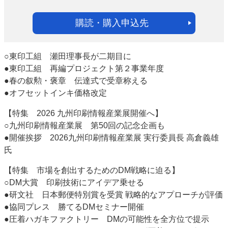
購読・購入申込先
○東印工組 瀬田理事長が二期目に
●東印工組 再編プロジェクト第２事業年度
●春の叙勲・褒章 伝達式で受章称える
●オフセットインキ価格改定
【特集 2026 九州印刷情報産業展開催へ】
○九州印刷情報産業展 第50回の記念企画も
●開催挨拶 2026九州印刷情報産業展 実行委員長 高倉義雄
氏
【特集 市場を創出するためのDM戦略に迫る】
○DM大賞 印刷技術にアイデア乗せる
●研文社 日本郵便特別賞を受賞 戦略的なアプローチが評価
●協同プレス 勝てるDMセミナー開催
●圧着ハガキファクトリー DMの可能性を全方位で提示