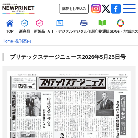
購読をお申込み
TOP
新商品
新製品
ＡＩ・デジタル
デジタル印刷
印刷通販
SDGs・地域
ポ
Home
–
発刊案内
プリテックステージニュース2026年5月25日号
インデックス
TOP
新着記事
特集記事
動画コンテンツ
インタビュー
コレクション
カテゴリー一覧
新商品
新製品
ＡＩ・デジタル
デジタル印刷
印刷通販
SDGs・地域
ポストプレス
ビジネス
イベント
信用情報
業界
市場・統計
人事・移転・異動・訃報
特集記事カテゴリー一覧
特集・デジタル印刷 アイデアで勝負！ ～多様なビジネス・多彩な商材～