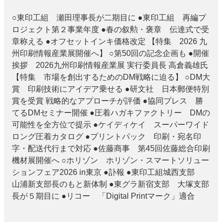
○東印工組 瀬田理事長が二期目に ●東印工組 再編プ
ロジェクト第２事業年度 ●春の叙勲・褒章 伝達式で受
章称える ●オフセットインキ価格改定 【特集 2026 九
州印刷情報産業展開催へ】 ○第50回の記念企画も ●開催
挨拶 2026九州印刷情報産業展 実行委員長 高倉義雄氏
【特集 市場を創出するためのDM戦略に迫る】 ○DM大
賞 印刷技術にアイデア乗せる ●研文社 日本郵便特別
賞を受賞 戦略的なアプローチが評価 ●協同プレス 勝
てるDMセミナー開催 ●圧着ハガキファクトリー DMの
可能性を全方位で提示 ●ケイディケイ スーパーワイド
ロング圧着カタログ ●プリントパック 印刷・宛名印
字・配送代行まで対応 ●佐藤商事 第45回佐藤総合印刷
機材展開催へ ○ホリゾン ホリゾン・スマートソリュー
ションフェア2026 in東京 ●訃報 ●東印工組城西支部
山浦新支部長のもと新体制 ●東グラ新宿支部 大塚支部
長が５期目に ●リコー 「Digital Printマーク」適合