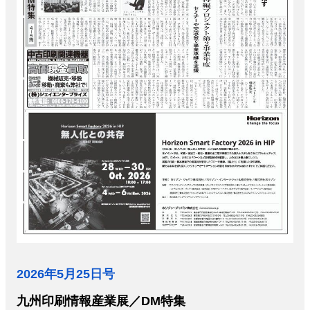
JAPAN PACK 2023 特集
中古印刷機・製本機特集
2022 見える化・MIS特集
2022 検査・校正特集
特集・デジタル印刷 ～ 新成長軌道を描く
案内
発刊案内
JFPI印刷用語集
印刷機材年鑑
運営
会社案内
購読・購入申し込み
サイトポリシー
お問い合わせ
2026年5月25日号
九州印刷情報産業展／DM特集