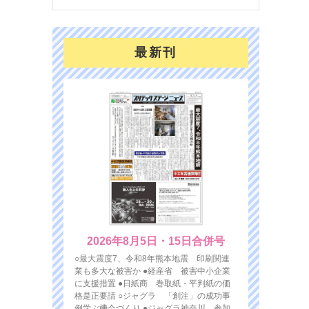
最新刊
2026年8月5日・15日合併号
○最大震度7、令和8年熊本地震 印刷関連
業も多大な被害か ●経産省 被害中小企業
に支援措置 ●日紙商 巻取紙・平判紙の価
格是正要請 ○ジャグラ 「創注」の成功事
例学ぶ機会づくり ●ジャグラ神奈川 参加