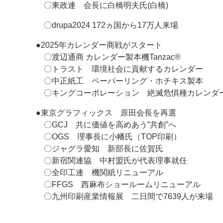
〇東政連 会長に白橋明夫氏(白橋)
〇drupa2024 172ヵ国から17万人来場
●2025年カレンダー商戦がスタート
〇渡辺通商 カレンダー製本機Tanzac®
〇トラスト 環境社会に貢献するカレンダー
〇中正紙工 ペーパーリング・ホチキス製本
〇キングコーポレーション 絶滅危惧種カレンダ
●東京グラフィックス 原田会長を再選
〇GCJ 共に価値を高めあう”共創”へ
〇OGS 理事長に小幡氏（TOP印刷）
〇ジャグラ愛知 新部長に佐賀氏
〇新宿関連協 中村盟氏が代表理事就任
〇全印工連 機関紙リニューアル
〇FFGS 西麻布ショールームリニューアル
〇九州印刷産業情報展 二日間で7639人が来場