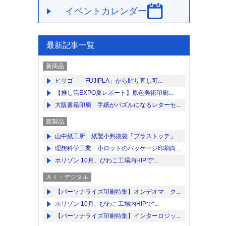
イベントカレンダー
最新記事一覧
新商品
ヒサゴ 「FUJIPLA」から貼り直し可...
【推し活EXPO夏レポート】原色美術印刷...
大阪書籍印刷 手紙がパズルになるレターセ...
新製品
山中紙工所 紙製小判抜袋「プラストッテ」...
理想科学工業 小ロットのパッケージ印刷向...
ホリゾン 10月、びわこ工場内HIPで“...
ＡＩ・デジタル
【パーソナライズ印刷特集】オンデオマ ク...
ホリゾン 10月、びわこ工場内HIPで“...
【パーソナライズ印刷特集】インターロジッ...