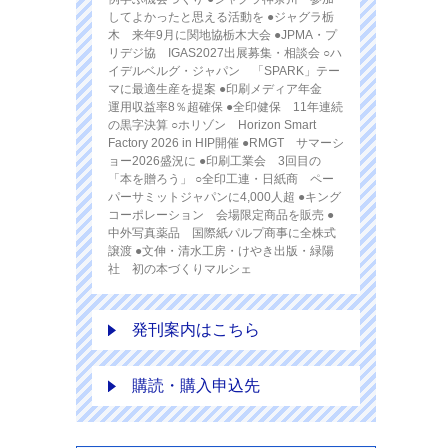
してよかったと思える活動を ●ジャグラ栃
木 来年9月に関地協栃木大会 ●JPMA・プ
リデジ協 IGAS2027出展募集・相談会 ○ハ
イデルベルグ・ジャパン 「SPARK」テー
マに最適生産を提案 ●印刷メディア年金
運用収益率8％超確保 ●全印健保 11年連続
の黒字決算 ○ホリゾン Horizon Smart
Factory 2026 in HIP開催 ●RMGT サマーシ
ョー2026盛況に ●印刷工業会 3回目の
「本を贈ろう」 ○全印工連・日紙商 ペー
パーサミットジャパンに4,000人超 ●キング
コーポレーション 会場限定商品を販売 ●
中外写真薬品 国際紙パルプ商事に全株式
譲渡 ●文伸・清水工房・けやき出版・緑陽
社 初の本づくりマルシェ
発刊案内はこちら
購読・購入申込先