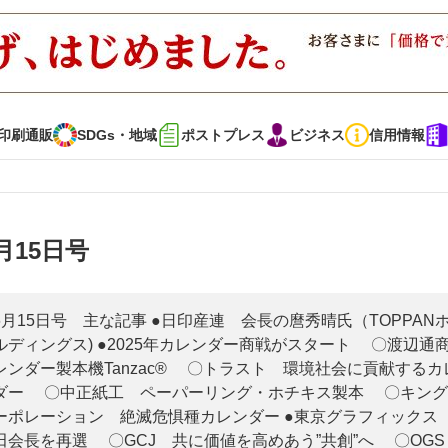
印刷通販
SDGs・地域
ポストプレス
ビジネス
信用情報
インタビュー
コレクション
月15日号
通販
SDGs・地域
ポストプレス
ビジネス
イベント
信用情報
6月15日号 主な記事 ●日印産連 会長の麿秀晴氏（TOPPAN
ルディングス) ●2025年カレンダー商戦がスタート 〇渡辺通商
レンダー製本機Tanzac® 〇トラスト 環境社会に貢献するカ
ダー 〇中正紙工 ペーパーリング・ホチキス製本 〇キング
で勝負！ ～多様なビジネス・多彩な商材～
JAPAN PACK 2023 特集
ーポレーション 絶滅危惧種カレンダー ●東京グラフィックス
田会長を再選 〇GCJ 共に価値を高めあう”共創”へ 〇OG