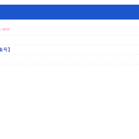
号
NEW
集号】