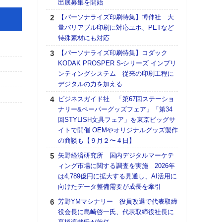
出展募集を開始
る
【パーソナライズ印刷特集】博伸社 大
DNP
量バリアブル印刷に対応ユポ、PETなど
上の
特殊素材にも対応
意識
時代
【パーソナライズ印刷特集】コダック
る組
KODAK PROSPER S-シリーズ インプリ
ンティングシステム 従来の印刷工程に
【パ
デジタルの力を加える
量バ
特殊
ビジネスガイド社 「第67回ステーショ
ナリー&ペーパーグッズフェア」「第34
ホリゾ
回STYLISH文具フェア」を東京ビッグサ
で“Hor
イトで開催 OEMやオリジナルグッズ製作
催へ～
の商談も【９月２〜４日】
TO
スマ
矢野経済研究所 国内デジタルマーケテ
ィング市場に関する調査を実施 2026年
理想
は4,789億円に拡大する見通し、AI活用に
刷向
向けたデータ整備需要が成長を牽引
ン 『
を７
芳野YMマシナリー 役員改選で代表取締
面の
役会長に島崎啓一氏、代表取締役社長に
対応