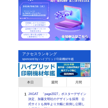
アクセスランキング
sponcerd by ハイブリッド印刷機材年鑑
本日
週間
月間
JAGAT 「page2027」ポスターデザイン
日印
決定、加藤文明社のデザインを採用 公
た個
式サイトも例年より大幅に前倒し公開し
彰」