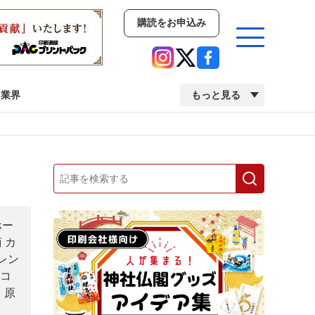
購読をお申込み
業界
もっと見る
新商品
イベント
市場・統計
人事・移転・異動・訃報
業界
市場・統計
人事・移転・異動・訃報
ホー
 カ
レン
コ
中古印刷機・製本機特集
2022 検査・校正特集
 原
S