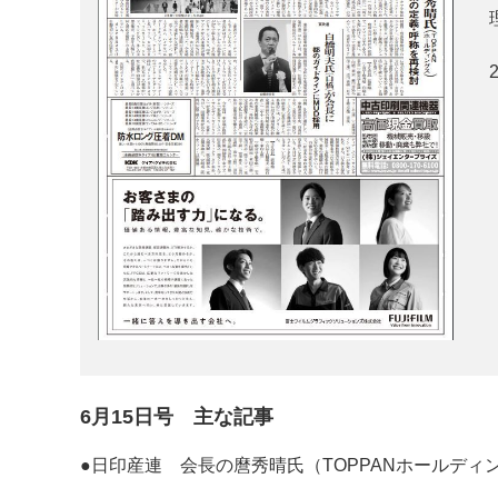
案内
発刊案内
JFPI印刷用語集
印刷機材年鑑
運営
会社案内
購読・購入申し込み
サイトポリシ
6月15日号 主な記事
●日印産連 会長の麿秀晴氏（TOPPANホールディン