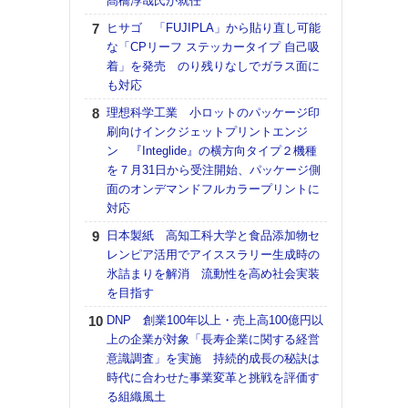
髙橋淳哉氏が就任
【K
ヒサゴ 「FUJIPLA」から貼り直し可能
道の
な「CPリーフ ステッカータイプ 自己吸
える
着」を発売 のり残りなしでガラス面に
の印刷
も対応
CE
理想科学工業 小ロットのパッケージ印
【ペ
刷向けインクジェットプリントエンジ
ト】
ン 『Integlide』の横方向タイプ２機種
アで
を７月31日から受注開始、パッケージ側
面のオンデマンドフルカラープリントに
KO
対応
体製
日本製紙 高知工科大学と食品添加物セ
【パ
レンピア活用でアイススラリー生成時の
士フ
氷詰まりを解消 流動性を高め社会実装
パン
を目指す
書を
ツー
DNP 創業100年以上・売上高100億円以
トも
上の企業が対象「長寿企業に関する経営
意識調査」を実施 持続的成長の秘訣は
富士
時代に合わせた事業変革と挑戦を評価す
地・
る組織風土
付表