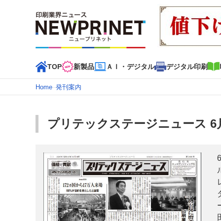
TOP
新製品
ＡＩ・デジタル
デジタル印刷
Home
–
発刊案内
インデックス
TOP
新着記事
特集記事
動画コンテンツ
プリテックステージニュース 6
カテゴリー一覧
新商品
新製品
ＡＩ・デジタル
デジタル印刷
印刷
特集記事カテゴリー一覧
2022 見える化・MIS特集
特集・デジタル印刷 アイデア
特集・デジタル印刷 ～ 新成長軌道を描く