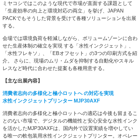
ミヤコシではこのような現代で市場が直面する課題として
「生産効率の向上と環境対応の両立」を挙げ、JAPAN
PACKでもそうした背景を受けて各種ソリューションを出展
する。
会場では環境負荷を軽減しながら、ボリュームゾーンに合わ
せた生産体制の確立を実現 する「水性インクジェット」、
「水性フレキソ」、「EBオフセット」の3つの印刷方式を紹
介。 さらに、現場のムリ・ムダを抑制する自動化やスキル
レスなど時代に合わせた提案も各種用意する。
【主な出展内容】
消費者志向の多様化と極小ロットへ の対応を実現
水性インクジェットプリンター MJP30AXF
消費者志向の多様化と極小ロットへの適応は今後も留まるこ
とのない市場で、デジタルの機能性と安心安全な水性インク
を活かしたMJP30AXFは、国内外で設置実績を増やしてい
る唯一の軟包装用水性インクジェットプリンター。オペレー