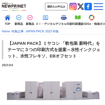
購読をお申込み
TOP
新商品
新製品
ＡＩ・デジタル
デジタル印刷
印刷通販
SDGs・地域
ポ
Home
–
特集記事
–
JAPAN PACK 2023 特集
【JAPAN PACK】ミヤコシ 「軟包装 新時代」を
インデックス
テーマに３つの印刷方式を提案～水性インクジェ
TOP
新着記事
特集記事
動画コンテンツ
ット、水性フレキソ、EBオフセット
インタビュー
コレクション
2023.9.6
カテゴリー一覧
新商品
新製品
ＡＩ・デジタル
デジタル印刷
印刷通販
SDGs・地域
ポストプレス
ビジネス
イベント
信用情報
業界
市場・統計
人事・移転・異動・訃報
特集記事カテゴリー一覧
2022 見える化・MIS特集