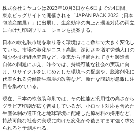
特集・デジタル印刷 アイデアで勝負！ ～多様なビジネス・多彩な商材～
株式会社ミヤコシは2023年10月3日から6日までの4日間、
東京ビッグサイトで開催される「JAPAN PACK 2023（日本
JAPAN PACK 2023 特集
中古印刷機・製本機特集
2022 検査・校正特集
包装産業展）」に出展し、生産効率の向上と環境対応の両立
特集・デジタル印刷 ～ 新成長軌道を描く
に向けた印刷ソリューションを提案する。
案内
日本の軟包装市場を取り巻く環境はここ数年で大きく変化し
発刊案内
JFPI印刷用語集
印刷機材年鑑
ている。市場の激化やコスト高騰、深刻さを増す労働人口の
減少や技術継承問題など、従来から指摘されてきた製造業
運営
自体の問題に加え、昨今では、持続可能な社会の実現に向
会社案内
購読・購入申し込み
サイトポリシー
け、リサイクルをはじめとした環境への配慮や、脱溶剤化に
お問い合わせ
代表される労働衛生環境の改善など、新たな問題が急激に注
目を集めている。
現在、日本の軟包装印刷では、その性能と汎用性の高さから
グラビア印刷が広く普及しているが、小ロット対応も含めた
生産体制の適正化と地球環境に配慮した原材料の採用など、
持続可能な社会の実現に向けた変化が今後ますます強く求め
られると予測される。