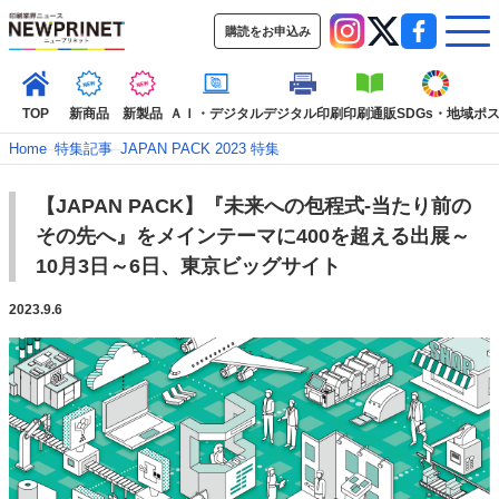
購読をお申込み
TOP
新商品
新製品
ＡＩ・デジタル
デジタル印刷
印刷通販
SDGs・地域
ポ
Home
–
特集記事
–
JAPAN PACK 2023 特集
【JAPAN PACK】『未来への包程式-当たり前の
インデックス
その先へ』をメインテーマに400を超える出展～
TOP
新着記事
特集記事
動画コンテンツ
10月3日～6日、東京ビッグサイト
インタビュー
コレクション
2023.9.6
カテゴリー一覧
新商品
新製品
ＡＩ・デジタル
デジタル印刷
印刷通販
SDGs・地域
ポストプレス
ビジネス
イベント
信用情報
業界
市場・統計
人事・移転・異動・訃報
特集記事カテゴリー一覧
2022 見える化・MIS特集