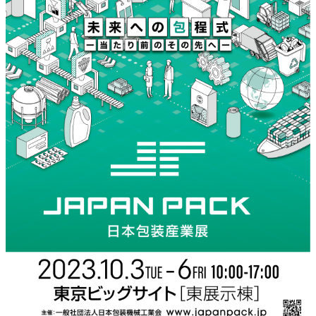
特集・デジタル印刷 アイデアで勝負！ ～多様なビジネス・多彩な商材～
JAPAN PACK 2023 特集
中古印刷機・製本機特集
2022 検査・校正特集
特集・デジタル印刷 ～ 新成長軌道を描く
案内
発刊案内
JFPI印刷用語集
印刷機材年鑑
運営
会社案内
購読・購入申し込み
サイトポリシー
お問い合わせ