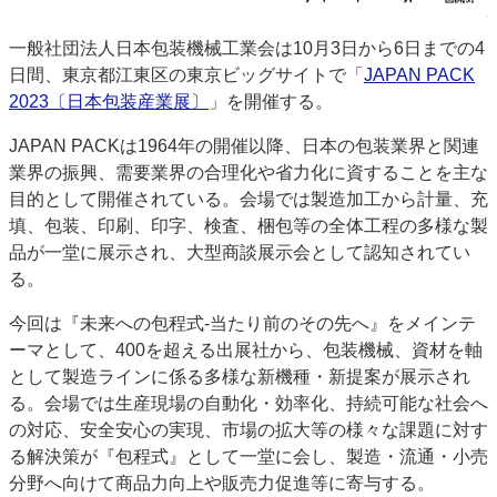
一般社団法人日本包装機械工業会は10月3日から6日までの4
日間、東京都江東区の東京ビッグサイトで「
JAPAN PACK
2023〔日本包装産業展〕
」を開催する。
JAPAN PACKは1964年の開催以降、日本の包装業界と関連
業界の振興、需要業界の合理化や省力化に資することを主な
目的として開催されている。会場では製造加工から計量、充
填、包装、印刷、印字、検査、梱包等の全体工程の多様な製
品が一堂に展示され、大型商談展示会として認知されてい
る。
今回は『未来への包程式-当たり前のその先へ』をメインテ
ーマとして、400を超える出展社から、包装機械、資材を軸
として製造ラインに係る多様な新機種・新提案が展示され
る。会場では生産現場の自動化・効率化、持続可能な社会へ
の対応、安全安心の実現、市場の拡大等の様々な課題に対す
る解決策が『包程式』として一堂に会し、製造・流通・小売
分野へ向けて商品力向上や販売力促進等に寄与する。