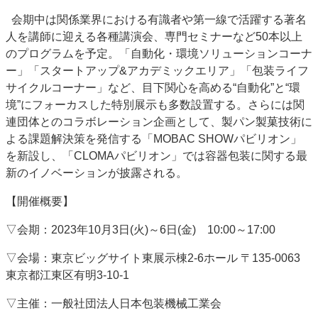
会期中は関係業界における有識者や第一線で活躍する著名
人を講師に迎える各種講演会、専門セミナーなど50本以上
のプログラムを予定。「自動化・環境ソリューションコーナ
ー」「スタートアップ&アカデミックエリア」「包装ライフ
サイクルコーナー」など、目下関心を高める“自動化”と“環
境”にフォーカスした特別展示も多数設置する。さらには関
連団体とのコラボレーション企画として、製パン製菓技術に
よる課題解決策を発信する「MOBAC SHOWパビリオン」
を新設し、「CLOMAパビリオン」では容器包装に関する最
新のイノベーションが披露される。
【開催概要】
▽会期：2023年10月3日(火)～6日(金) 10:00～17:00
▽会場：東京ビッグサイト東展示棟2-6ホール 〒135-0063
東京都江東区有明3-10-1
▽主催：一般社団法人日本包装機械工業会