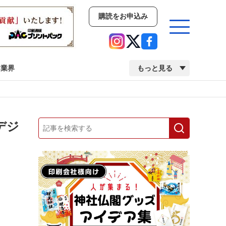
購読をお申込み
業界
もっと見る
新商品
イベント
市場・統計
人事・移転・異動・訃報
へデジ
業界
市場・統計
人事・移転・異動・訃報
2022 見える化・MIS特集
2022 検査・校正特集