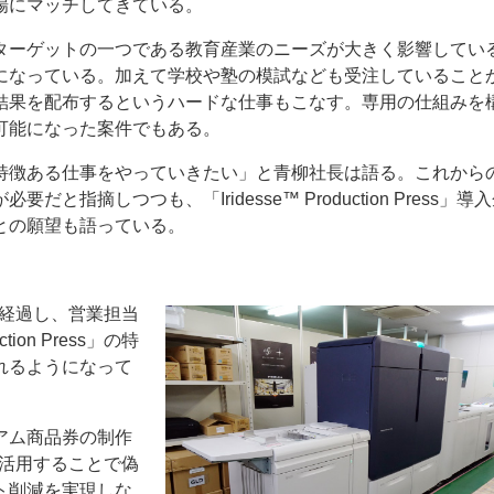
場にマッチしてきている。
ターゲットの一つである教育産業のニーズが大きく影響してい
になっている。加えて学校や塾の模試なども受注していること
結果を配布するというハードな仕事もこなす。専用の仕組みを
可能になった案件でもある。
特徴ある仕事をやっていきたい」と青柳社長は語る。これから
摘しつつも、「Iridesse™ Production Press」導
との願望も語っている。
約１年が経過し、営業担当
ion Press」の特
れるようになって
アム商品券の制作
ss」を活用することで偽
ト削減を実現しな