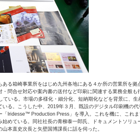
ー
お問い合わせ
もある箱崎事業所をはじめ九州各地にある４か所の営業所を拠
付・問合せ対応や案内書の送付など印刷に関連する業務全般も
開している。市場の多様化・細分化、短納期化などを背景に、生
いる。こうした中、2019年３月、既設のデジタル印刷機の代
esse™ Production Press」を導入。これを機に、これ
み始めている。同社社長の青柳泰一郎氏、ドキュメントソリュ
の山本直史次長と矢壁国博課長に話を伺った。