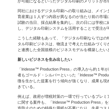
が可能になるといったデジタル印刷のメリットが市
同社におけるデジタル印刷への取り組みは、メイン
育産業は１人ずつ内容が異なるのが当たり前の市場
試験の当日、採点結果を集約し、次の日には学校に
し、デジタル印刷システムを活用することで受注が
こうした経験もあって、「デジタル印刷ならではの
タル印刷ビジネスは、物流まで考えた仕組みづくりが必要だと指
と連携した全国規模のビジネスモデルを構築したい
新しいビジネスを生み出したい
「Iridesse™ Production Press」の導入から
者もゴールド・シルバーといった「Iridesse™ Product
徴を生かした提案を行う傾向が強くなり、成果も現
きている。
例えば、政府が増税対策の一環で行っているプレミ
に関する案件も、「Iridesse™ Production Pre
造防止のための特殊な用紙が不要になり、生産コス