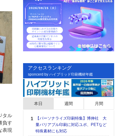
アクセスランキング
sponcerd by ハイブリッド印刷機材年鑑
本日
週間
月間
ジタル
【パーソナライズ印刷特集】博伸社 大
日印
勝負す
量バリアブル印刷に対応ユポ、PETなど
た個
な表現
特殊素材にも対応
彰」