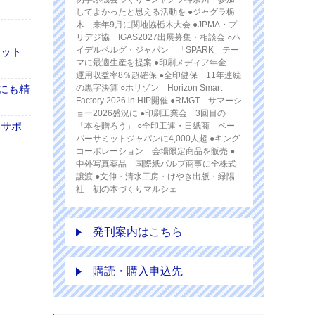
してよかったと思える活動を ●ジャグラ栃
木 来年9月に関地協栃木大会 ●JPMA・プ
リデジ協 IGAS2027出展募集・相談会 ○ハ
イデルベルグ・ジャパン 「SPARK」テー
モット
マに最適生産を提案 ●印刷メディア年金
運用収益率8％超確保 ●全印健保 11年連続
トにも精
の黒字決算 ○ホリゾン Horizon Smart
Factory 2026 in HIP開催 ●RMGT サマーシ
ョー2026盛況に ●印刷工業会 3回目の
たサポ
「本を贈ろう」 ○全印工連・日紙商 ペー
パーサミットジャパンに4,000人超 ●キング
コーポレーション 会場限定商品を販売 ●
中外写真薬品 国際紙パルプ商事に全株式
譲渡 ●文伸・清水工房・けやき出版・緑陽
社 初の本づくりマルシェ
発刊案内はこちら
購読・購入申込先