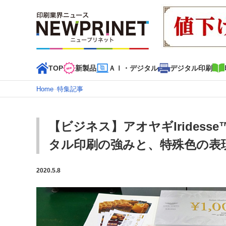
TOP
新製品
ＡＩ・デジタル
デジタル印刷
Home
–
特集記事
インデックス
TOP
新着記事
特集記事
動画コンテンツ
【ビジネス】アオヤギIridesse™
カテゴリー一覧
タル印刷の強みと、特殊色の表
新商品
新製品
ＡＩ・デジタル
デジタル印刷
印刷
2020.5.8
特集記事カテゴリー一覧
特集・デジタル印刷 アイデアで勝負！ ～多様なビジネス
特集・デジタル印刷 ～ 新成長軌道を描く