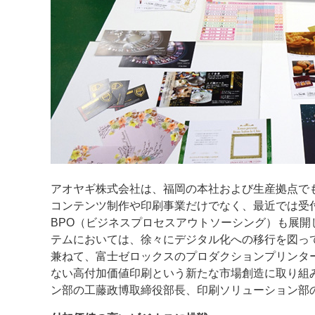
案内
発刊案内
JFPI印刷用語集
印刷機材年鑑
運営
会社案内
購読・購入申し込み
サイトポリシ
アオヤギ株式会社は、福岡の本社および生産拠点で
コンテンツ制作や印刷事業だけでなく、最近では受
BPO（ビジネスプロセスアウトソーシング）も展
テムにおいては、徐々にデジタル化への移行を図って
兼ねて、富士ゼロックスのプロダクションプリンター「Irid
ない高付加価値印刷という新たな市場創造に取り組
ン部の工藤政博取締役部長、印刷ソリューション部