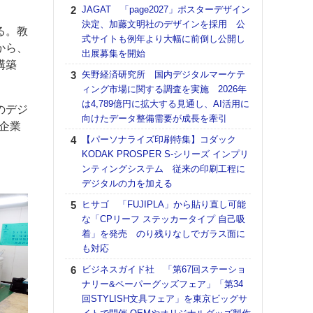
る
JAGAT 「page2027」ポスターデザイン
決定、加藤文明社のデザインを採用 公
DNP
る。教
式サイトも例年より大幅に前倒し公開し
上の
から、
出展募集を開始
意識
構築
時代
矢野経済研究所 国内デジタルマーケテ
る組
ィング市場に関する調査を実施 2026年
は4,789億円に拡大する見通し、AI活用に
【パ
のデジ
向けたデータ整備需要が成長を牽引
量バ
入企業
特殊
【パーソナライズ印刷特集】コダック
KODAK PROSPER S-シリーズ インプリ
ホリゾ
ンティングシステム 従来の印刷工程に
で“Hor
デジタルの力を加える
催へ～
TO
ヒサゴ 「FUJIPLA」から貼り直し可能
スマ
な「CPリーフ ステッカータイプ 自己吸
着」を発売 のり残りなしでガラス面に
理想
も対応
刷向
ン 『
ビジネスガイド社 「第67回ステーショ
を７
ナリー&ペーパーグッズフェア」「第34
面の
回STYLISH文具フェア」を東京ビッグサ
対応