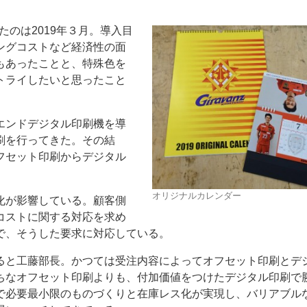
を導入したのは2019年３月。導入目
ングコストなど経済性の面
もあったことと、特殊色を
トライしたいと思ったこと
エンドデジタル印刷機を導
刷を行ってきた。その結
フセット印刷からデジタル
オリジナルカレンダー
化が影響している。顧客側
コストに関する対応を求め
で、そうした要求に対応している。
ると工藤部長。かつては受注内容によってオフセット印刷とデ
ちなオフセット印刷よりも、付加価値をつけたデジタル印刷で
で必要最小限のものづくりと在庫レス化が実現し、バリアブル