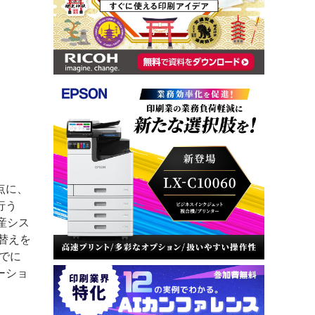
点に、
行う
産シス
替えを
までに
ーショ