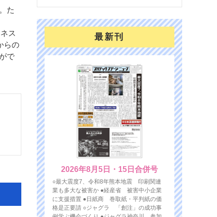
す。た
n
ジネス
最新刊
からの
れがで
2026年8月5日・15日合併号
○最大震度7、令和8年熊本地震 印刷関連
業も多大な被害か ●経産省 被害中小企業
に支援措置 ●日紙商 巻取紙・平判紙の価
格是正要請 ○ジャグラ 「創注」の成功事
例学ぶ機会づくり ●ジャグラ神奈川 参加