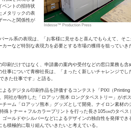
イベントの招待状
たメタリックの表
ザーへと関係性が
Iridesse™ Production Press
よるメタリックやパール系の表現は、「お客様に見せると喜んでもらえて、そ
ーカーなど特別な表現力を必要とする市場の獲得を狙っていき
の印刷だけではなく、申請書の案内や受付などの窓口業務も含
の仕事について青柳社長は、「まったく新しいチャレンジでし
なって獲得できた仕事です」と語る。
デジタル印刷作品を評価するコンテスト「PIXI（Printing
アワード」において、同社が制作した「ロアッソ熊本 ロングタペストリー」がポ
ーチーム「ロアッソ熊本」グッズとして開発。ナイロン素材の
」でゴールドの特殊トナー＋フルカラープリントを行った長さ105㎝のタペ
、ゴールドやシルバーなどによるデザインの独自性を発揮でき
にも積極的に取り組んでいきたいと考えている。