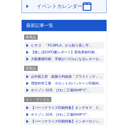
イベントカレンダー
最新記事一覧
新商品
ヒサゴ 「FUJIPLA」から貼り直し可...
【推し活EXPO夏レポート】原色美術印刷...
大阪書籍印刷 手紙がパズルになるレターセ...
新製品
山中紙工所 紙製小判抜袋「プラストッテ」...
理想科学工業 小ロットのパッケージ印刷向...
ホリゾン 10月、びわこ工場内HIPで“...
ＡＩ・デジタル
【パーソナライズ印刷特集】オンデオマ ク...
ホリゾン 10月、びわこ工場内HIPで“...
【パーソナライズ印刷特集】インターロジッ...