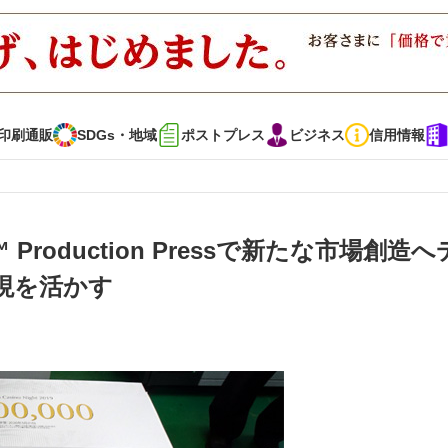
印刷通販
SDGs・地域
ポストプレス
ビジネス
信用情報
インタビュー
コレクション
 Production Pressで新たな市場創造
現を活かす
通販
SDGs・地域
ポストプレス
ビジネス
イベント
信用情報
・多彩な商材～
JAPAN PACK 2023 特集
中古印刷機・製本機特集