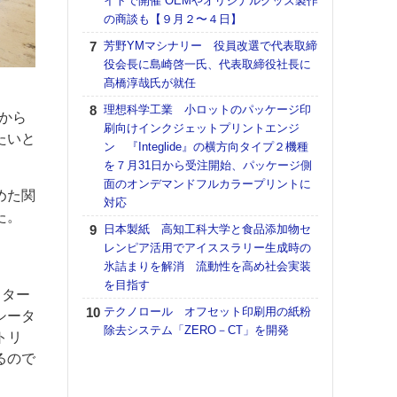
イトで開催 OEMやオリジナルグッズ製作
の商談も【９月２〜４日】
【K
道の
芳野YMマシナリー 役員改選で代表取締
える
役会長に島崎啓一氏、代表取締役社長に
の印刷
髙橋淳哉氏が就任
CE
理想科学工業 小ロットのパッケージ印
こから
【ペ
刷向けインクジェットプリントエンジ
たいと
ト】
ン 『Integlide』の横方向タイプ２機種
アで
を７月31日から受注開始、パッケージ側
面のオンデマンドフルカラープリントに
KO
めた関
対応
体製
た。
日本製紙 高知工科大学と食品添加物セ
【パ
レンピア活用でアイススラリー生成時の
士フ
氷詰まりを解消 流動性を高め社会実装
パン
を目指す
書を
スター
ツー
テクノロール オフセット印刷用の紙粉
シータ
トも
除去システム「ZERO－CT」を開発
ストリ
富士
るので
地・
付表