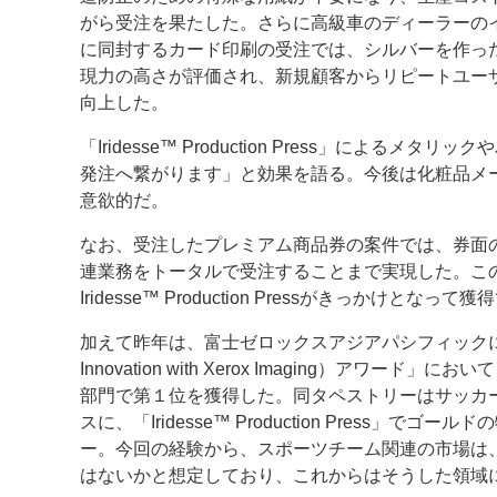
がら受注を果たした。さらに高級車のディーラーの
に同封するカード印刷の受注では、シルバーを作っ
現力の高さが評価され、新規顧客からリピートユー
向上した。
「Iridesse™ Production Press」に
発注へ繋がります」と効果を語る。今後は化粧品メ
意欲的だ。
なお、受注したプレミアム商品券の案件では、券面
連業務をトータルで受注することまで実現した。こ
Iridesse™ Production Pressがきっかけと
加えて昨年は、富士ゼロックスアジアパシフィックによる
Innovation with Xerox Imaging）
部門で第１位を獲得した。同タペストリーはサッカ
スに、「Iridesse™ Production Press
ー。今回の経験から、スポーツチーム関連の市場は
はないかと想定しており、これからはそうした領域