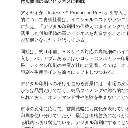
付加価値の高いビジネスに挑戦
アオヤギが「Iridesse™ Production Press」
的について青柳社長は、イニシャルコストやランニ
に加え、「デジタル印刷機の代替えのタイミングで
活用した付加価値の高いビジネスを創造することに
が契機となった」と語っている。
同社は、約９年前、Ａ３サイズ対応の高精細のハイ
入し、バリアブルあるいは小ロットのフルカラー印
果、デジタル印刷の生産が社内に定着。今では、オ
印刷へ生産ラインを徐々にシフトしつつある。
デジタル印刷への移行を進める背景には、市場の変
からは品質だけでなく、納品タイミングや総合的な
られており、オンデマンド性や無駄を生まないこと
市場の変化に応じて、営業戦略にも変化が表れてい
印刷を使い分けていたが、最近は価格勝負になりが
る戦略へ切り替えている。デジタル印刷にすること