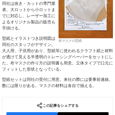
同社は抜き・カットの専門業
特集・デジタル印刷 アイデアで勝負！ ～多様なビジネス・多彩な商材～
者。大ロットから小ロットま
JAPAN PACK 2023 特集
中古印刷機・製本機特集
2022 検査・校正特集
でに対応し、レーザー加工に
特集・デジタル印刷 ～ 新成長軌道を描く
よるオリジナル製品の販売も
手掛ける。
案内
型紙とイラストつき説明図は
発刊案内
JFPI印刷用語集
印刷機材年鑑
布マスクの型紙
同社のスタッフがデザイン。
運営
大人用、子供用があり、型紙等に使われるクラフト紙と材料
会社案内
購読・購入申し込み
サイトポリシー
が透けて見える半透明のトレーシングペーパーをセットにし
お問い合わせ
た。布マスクの作り方の説明書も用意。立体タイプで口元に
フィットした形状となっている。
型紙セットは同社の受付に用意。来社の際には要事前連絡。
数には限りがある。マスクの材料は各自で揃える。
この記事をシェアする