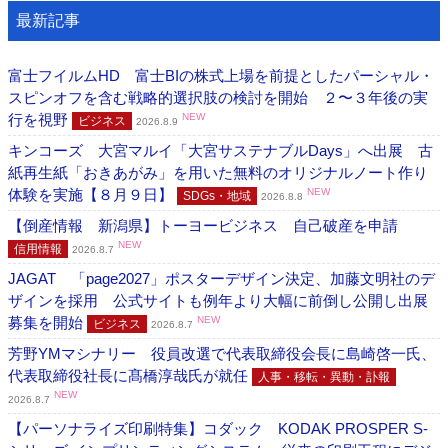
最新記事
富士フイルムHD 富士BIの株式上場を前提としたパーシャル・
スピンオフを含む戦略的選択肢の検討を開始 ２〜３年後の実
行を視野
NEW
ビジネス
2026.8.9
キンコーズ 大宮マルイ「大宮サステナブルDays」へ出展 古
紙再生紙「おきあがみ」を用いた無料のオリジナルノート作り
体験を実施【８月９日】
NEW
SDGs・地域
2026.8.8
【倒産情報 新潟県】トーヨービジネス 自己破産を申請
NEW
信用情報
2026.8.7
JAGAT 「page2027」ポスターデザイン決定、加藤文明社のデ
ザインを採用 公式サイトも例年より大幅に前倒し公開し出展
募集を開始
NEW
ビジネス
2026.8.7
芳野YMマシナリー 役員改選で代表取締役会長に島崎啓一氏、
代表取締役社長に髙橋淳哉氏が就任
人事・移転・異動・訃報
NEW
2026.8.7
【パーソナライズ印刷特集】コダック KODAK PROSPER S-