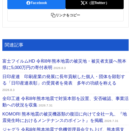
Facebook
X（旧Twitter）
リンクをコピー
関連記事
富士フイルムHD 令和8年熊本地震の被災地・被災者支援へ熊本
県に5,000万円の寄付表明
2026.8.3
日印産連 印刷産業の発展に長年貢献した個人・団体を顕彰す
る「日印産連表彰」の受賞者を発表 多年の功績を称える
2026.8.3
全印工連 令和8年熊本地震で対策本部を設置、安否確認、事業活
動への状況を収集
2026.7.31
KOMORI 熊本地震の被災機器類の復旧に向けて全社一丸、『地
震発生時におけるメンテナンスのポイント』を掲載
2026.7.31
ジャグラ 令和8年熊本地震で危機管理員会立ち上げ、熊本県支