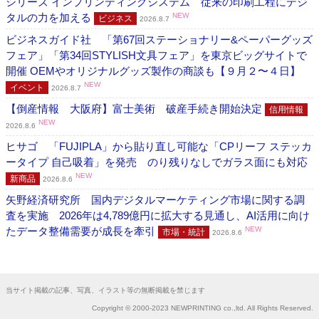
シリーズ インプリンティングシステム 従来の印刷工程にデジ
タルの力を加える
NEW
ビジネス
2026.8.7
ビジネスガイド社 「第67回ステーショナリー&ペーパーグッズ
フェア」「第34回STYLISH文具フェア」を東京ビッグサイトで
開催 OEMやオリジナルグッズ製作の商談も【９月２〜４日】
NEW
イベント
2026.8.7
【倒産情報 大阪府】富士美術 破産手続き開始決定
信用情報
NEW
2026.8.6
ヒサゴ 「FUJIPLA」から貼り直し可能な「CPリーフ ステッカ
ータイプ 自己吸着」を発売 のり残りなしでガラス面にも対応
NEW
新商品
2026.8.6
矢野経済研究所 国内デジタルマーケティング市場に関する調
査を実施 2026年は4,789億円に拡大する見通し、AI活用に向け
たデータ整備需要が成長を牽引
NEW
市場・統計
2026.8.6
当サイト掲載の記事、写真、イラスト等の無断掲載を禁じます
Copyright © 2000-2023 NEWPRINTING co.,ltd. All Rights Reserved.