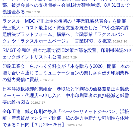
部、被災会員への支援開始～会員1社が建物半壊、8月31日まで
義援金募る
2026.7.31
ラクスル MBOで非上場化後初の「事業戦略発表会」を開催
売上拡大・コスト最適化・資金支援を統合した「中小企業の課
題解決プラットフォーム」構築へ、金融事業「ラクスルバン
ク」や「ラクスルホームページ」「営業BPO」を拡充
2026.7.30
RMGT 令和8年熊本地震で復旧対策本部を設置、印刷機確認のチ
ェックポイントリストも公開
2026.7.29
印刷工業会 らぶっく分科会が「本を贈ろう2026」開催 本の
贈り合いを通じてコミュニケーションの楽しさを伝え印刷業界
の魅力発信に貢献
2026.7.28
日本洋紙板紙卸商業組合 巻取紙と平判紙の価格差是正を製紙
メーカー・代理店へ申し入れ 中小印刷業者の負担軽減と紙需
要の維持図る
2026.7.27
全印工連 紙と印刷の祭典「ペーパーサミットジャパン」浜松
町・産業貿易センターで開催 紙の魅力や新たな可能性を体験
できる２日間【７月24〜25日】
2026.7.24