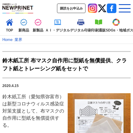
購読をお申込み
TOP
新商品
新製品
ＡＩ・デジタル
デジタル印刷
印刷通販
SDGs・地域
ポ
Home
–
業界
インデックス
鈴木紙工所 布マスク自作用に型紙を無償提供、クラ
TOP
新着記事
特集記事
動画コンテンツ
フト紙とトレーシング紙をセットで
インタビュー
コレクション
カテゴリー一覧
2020.4.15
新商品
新製品
ＡＩ・デジタル
デジタル印刷
印刷通販
鈴木紙工所（愛知県弥富市）
SDGs・地域
ポストプレス
ビジネス
イベント
信用情報
業界
は新型コロナウィルス感染症
市場・統計
人事・移転・異動・訃報
対策支援として、布マスクの
自作用に型紙を無償提供す
特集記事カテゴリー一覧
る。
2022 見える化・MIS特集