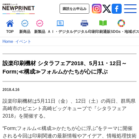
購読をお申込み
TOP
新商品
新製品
ＡＩ・デジタル
デジタル印刷
印刷通販
SDGs・地域
ポ
Home
–
イベント
インデックス
設楽印刷機材 シタラフェア2018、5月11・12日～
TOP
新着記事
特集記事
動画コンテンツ
Form;≪構成≫フォルムかたちが心に浮ぶ
インタビュー
コレクション
カテゴリー一覧
2018.4.16
新商品
新製品
ＡＩ・デジタル
デジタル印刷
印刷通販
設楽印刷機材は5月11日（金）、12日（土）の両日、群馬県
SDGs・地域
ポストプレス
ビジネス
イベント
信用情報
業界
高崎市のビエント高崎ビッグキューブで『シタラフェア
市場・統計
人事・移転・異動・訃報
2018』を開催する。
特集記事カテゴリー一覧
“Form;フォルム≪構成≫かたちが心に浮ぶ”をテーマに開催
される今回は印刷関連の最新情報やアイデア、情報処理技術
特集・デジタル印刷 アイデアで勝負！ ～多様なビジネス・多彩な商材～