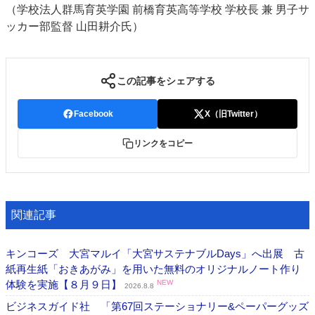
（学校法人群馬育英学園 前橋育英高等学校 学校長 兼 男子サ
ッカー部監督 山田耕介氏）
この記事をシェアする
Facebook
X（旧Twitter）
リンクをコピー
関連記事
キンコーズ 大宮マルイ「大宮サステナブルDays」へ出展 古
紙再生紙「おきあがみ」を用いた無料のオリジナルノート作り
体験を実施【８月９日】
NEW
2026.8.8
ビジネスガイド社 「第67回ステーショナリー&ペーパーグッズ