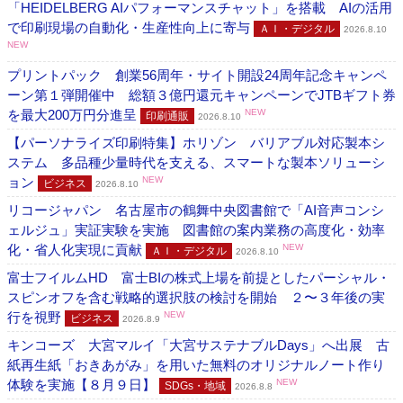
「HEIDELBERG AIパフォーマンスチャット」を搭載 AIの活用
で印刷現場の自動化・生産性向上に寄与
ＡＩ・デジタル
2026.8.10
NEW
プリントパック 創業56周年・サイト開設24周年記念キャンペ
ーン第１弾開催中 総額３億円還元キャンペーンでJTBギフト券
を最大200万円分進呈
NEW
印刷通販
2026.8.10
【パーソナライズ印刷特集】ホリゾン バリアブル対応製本シ
ステム 多品種少量時代を支える、スマートな製本ソリューシ
ョン
NEW
ビジネス
2026.8.10
リコージャパン 名古屋市の鶴舞中央図書館で「AI音声コンシ
ェルジュ」実証実験を実施 図書館の案内業務の高度化・効率
化・省人化実現に貢献
NEW
ＡＩ・デジタル
2026.8.10
富士フイルムHD 富士BIの株式上場を前提としたパーシャル・
スピンオフを含む戦略的選択肢の検討を開始 ２〜３年後の実
行を視野
NEW
ビジネス
2026.8.9
キンコーズ 大宮マルイ「大宮サステナブルDays」へ出展 古
紙再生紙「おきあがみ」を用いた無料のオリジナルノート作り
体験を実施【８月９日】
NEW
SDGs・地域
2026.8.8