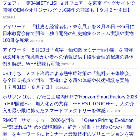
フェア」「第34回STYLISH文具フェア」を東京ビッグサイトで
開催 OEMやオリジナルグッズ製作の商談も【９月２〜４日】
2026.8.7
アイワード 「社史と経営者伝・東京展」を８月25日〜26日に
日本教育会館で開催 独自開発の社史編集システム実演や実物
100冊を展示
2026.8.6
アイワード ８月20日「点字・触知図セミナーin札幌」を開催
欧文印刷が視覚障がい者への情報提供手段や合理的配慮の具体
例を解説、WEB視聴も可能
2026.8.4
いけうち ミスト冷房による熱中症対策の「無料デモ体験会」
を全国５拠点で開催 実機による霧の体感や技術相談を実施
【７月31日・８月７日】
2026.8.3
ホリゾン 10月、びわこ工場内HIPで“Horizon Smart Factory 2026
in HIP開催へ～“無人化との共存 〜FIRST TOUCH〜”、人の介
入を最小限に抑えたスマートファクトリーを体感
2026.8.3
RMGT サマーショー 2026を開催 「Green Printing Evolution
―“選ばれる”ための環境戦略」 経営・労働・地球の3つの「環
境」をキーワードにセミナーと最新技術のソリューションを実