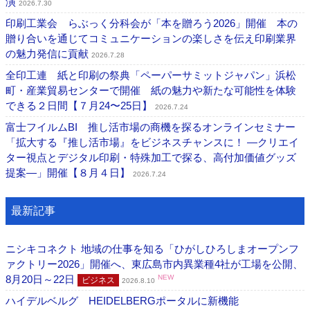
演
2026.7.30
印刷工業会 らぶっく分科会が「本を贈ろう2026」開催 本の
贈り合いを通じてコミュニケーションの楽しさを伝え印刷業界
の魅力発信に貢献
2026.7.28
全印工連 紙と印刷の祭典「ペーパーサミットジャパン」浜松
町・産業貿易センターで開催 紙の魅力や新たな可能性を体験
できる２日間【７月24〜25日】
2026.7.24
富士フイルムBI 推し活市場の商機を探るオンラインセミナー
「拡大する『推し活市場』をビジネスチャンスに！ ―クリエイ
ター視点とデジタル印刷・特殊加工で探る、高付加価値グッズ
提案―」開催【８月４日】
2026.7.24
最新記事
ニシキコネクト 地域の仕事を知る「ひがしひろしまオープンフ
ァクトリー2026」開催へ、東広島市内異業種4社が工場を公開、
8月20日～22日
NEW
ビジネス
2026.8.10
ハイデルベルグ HEIDELBERGポータルに新機能