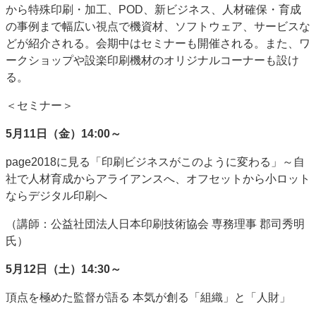
から特殊印刷・加工、POD、新ビジネス、人材確保・育成
JAPAN PACK 2023 特集
中古印刷機・製本機特集
の事例まで幅広い視点で機資材、ソフトウェア、サービスな
2022 見える化・MIS特集
2022 検査・校正特集
どが紹介される。会期中はセミナーも開催される。また、ワ
特集・デジタル印刷 ～ 新成長軌道を描く
ークショップや設楽印刷機材のオリジナルコーナーも設け
る。
案内
＜セミナー＞
発刊案内
JFPI印刷用語集
印刷機材年鑑
運営
5月11日（金）14:00～
会社案内
購読・購入申し込み
サイトポリシー
page2018に見る「印刷ビジネスがこのように変わる」～自
お問い合わせ
社で人材育成からアライアンスへ、オフセットから小ロット
ならデジタル印刷へ
（講師：公益社団法人日本印刷技術協会 専務理事 郡司秀明
氏）
5月12日（土）14:30～
頂点を極めた監督が語る 本気が創る「組織」と「人財」