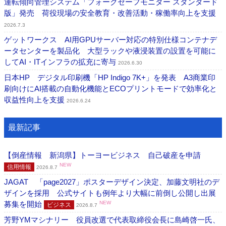
運転傾向管理システム「フォークセーフモニター スタンダード
版」発売 荷役現場の安全教育・改善活動・稼働率向上を支援
2026.7.3
ゲットワークス AI用GPUサーバー対応の特別仕様コンテナデ
ータセンターを製品化 大型ラックや液浸装置の設置を可能に
してAI・ITインフラの拡充に寄与
2026.6.30
日本HP デジタル印刷機「HP Indigo 7K+」を発表 A3商業印
刷向けにAI搭載の自動化機能とECOプリントモードで効率化と
収益性向上を支援
2026.6.24
最新記事
【倒産情報 新潟県】トーヨービジネス 自己破産を申請
NEW
信用情報
2026.8.7
JAGAT 「page2027」ポスターデザイン決定、加藤文明社のデ
ザインを採用 公式サイトも例年より大幅に前倒し公開し出展
募集を開始
NEW
ビジネス
2026.8.7
芳野YMマシナリー 役員改選で代表取締役会長に島崎啓一氏、