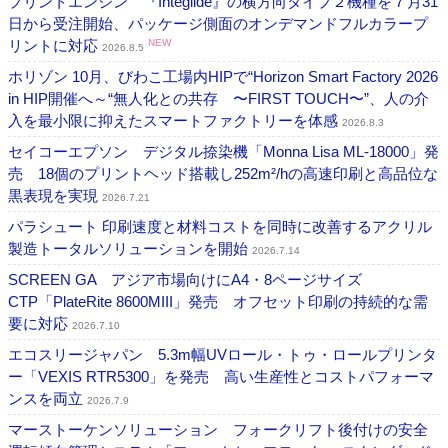
プリントエンジン 『Integlide』の横方向タイプ２機種を７月31
日から受注開始、パッケージ側面のオンデマンドフルカラープ
リントに対応
NEW
2026.8.5
ホリゾン 10月、びわこ工場内HIPで“Horizon Smart Factory 2026
in HIP開催へ～“無人化との共存 〜FIRST TOUCH〜”、人の介
入を最小限に抑えたスマートファクトリーを体感
2026.8.3
セイコーエプソン デジタル捺染機「Monna Lisa ML-18000」発
売 18個のプリントヘッド搭載し252m²/hの高速印刷と高品位な
黒表現を実現
2026.7.21
パラシュート 印刷速度と材料コストを同時に改善するアクリル
製造トータルソリューションを開始
2026.7.14
SCREEN GA アジア市場向けにA4・8ページサイズ
CTP「PlateRite 8600MIII」発売 オフセット印刷の持続的な需
要に対応
2026.7.10
エコスリージャパン 5.3m幅UVロール・トゥ・ロールプリンタ
ー「VEXIS RTR5300」を発売 高い生産性とコストパフォーマ
ンスを両立
2026.7.9
マーストーケンソリューション フォークリフト後付けの安全