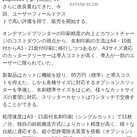
KATANA BC330
さらに改良重ねてきた。今
特集・デジタル印刷 アイデアで勝負！ ～多様なビジネス・多彩な商材～
回、ユーザーフィールドテス
JAPAN PACK 2023 特集
中古印刷機・製本機特集
2022 検査・校正特集
トで高い評価を得て、販売を開始する。
特集・デジタル印刷 ～ 新成長軌道を描く
オンデマンドプリンターの印刷精度の向上とカウントチャー
案内
ジのコストダウンの視点から、名刺印刷の主流はA4・10面
発刊案内
JFPI印刷用語集
印刷機材年鑑
付からA3・21面付印刷に移行しつつあるが、A3サイズ適応
のカッタークリーサーは導入コストが高く、導入が一部のユ
運営
ーザーに限られていた。
会社案内
購読・購入申し込み
サイトポリシー
お問い合わせ
新製品はカットに機能を絞り、85万円（標準）と導入コス
トを抑えた。しかも各種サイズに対応するオプションスリッ
ターを準備し、名刺標準サイズをはじめ、様々なカットサイ
ズの要望に対応。スリッターカセットはワンタッチで交換す
ることができる。
処理速度はA3・21面付名刺印刷（シングルカット）で11枚
／分。独自の給紙搬送方式によりカット精度が高く、様々な
台紙に適応する。超小型静電除去装置を搭載（オプション）