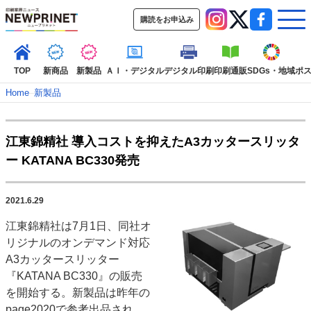
購読をお申込み
TOP
新商品
新製品
ＡＩ・デジタル
デジタル印刷
印刷通販
SDGs・地域
ポ
Home
–
新製品
インデックス
江東錦精社 導入コストを抑えたA3カッタースリッタ
TOP
新着記事
特集記事
動画コンテンツ
ー KATANA BC330発売
インタビュー
コレクション
カテゴリー一覧
2021.6.29
新商品
新製品
ＡＩ・デジタル
デジタル印刷
印刷通販
江東錦精社は7月1日、同社オ
SDGs・地域
ポストプレス
ビジネス
イベント
信用情報
業界
リジナルのオンデマンド対応
市場・統計
人事・移転・異動・訃報
A3カッタースリッター
『KATANA BC330』の販売
特集記事カテゴリー一覧
を開始する。新製品は昨年の
2022 見える化・MIS特集
page2020で参考出品され、