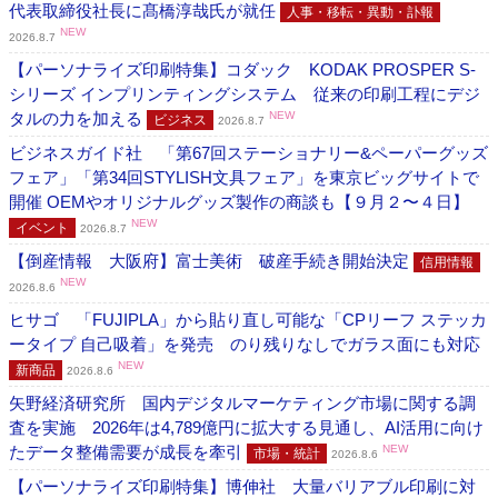
代表取締役社長に髙橋淳哉氏が就任
人事・移転・異動・訃報
NEW
2026.8.7
【パーソナライズ印刷特集】コダック KODAK PROSPER S-
シリーズ インプリンティングシステム 従来の印刷工程にデジ
タルの力を加える
NEW
ビジネス
2026.8.7
ビジネスガイド社 「第67回ステーショナリー&ペーパーグッズ
フェア」「第34回STYLISH文具フェア」を東京ビッグサイトで
開催 OEMやオリジナルグッズ製作の商談も【９月２〜４日】
NEW
イベント
2026.8.7
【倒産情報 大阪府】富士美術 破産手続き開始決定
信用情報
NEW
2026.8.6
ヒサゴ 「FUJIPLA」から貼り直し可能な「CPリーフ ステッカ
ータイプ 自己吸着」を発売 のり残りなしでガラス面にも対応
NEW
新商品
2026.8.6
矢野経済研究所 国内デジタルマーケティング市場に関する調
査を実施 2026年は4,789億円に拡大する見通し、AI活用に向け
たデータ整備需要が成長を牽引
NEW
市場・統計
2026.8.6
【パーソナライズ印刷特集】博伸社 大量バリアブル印刷に対