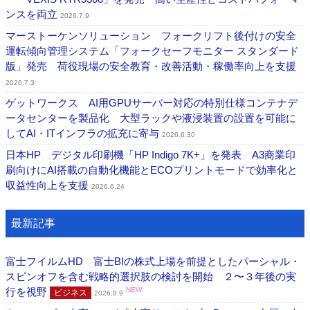
ンスを両立
2026.7.9
マーストーケンソリューション フォークリフト後付けの安全
運転傾向管理システム「フォークセーフモニター スタンダード
版」発売 荷役現場の安全教育・改善活動・稼働率向上を支援
2026.7.3
ゲットワークス AI用GPUサーバー対応の特別仕様コンテナデ
ータセンターを製品化 大型ラックや液浸装置の設置を可能に
してAI・ITインフラの拡充に寄与
2026.6.30
日本HP デジタル印刷機「HP Indigo 7K+」を発表 A3商業印
刷向けにAI搭載の自動化機能とECOプリントモードで効率化と
収益性向上を支援
2026.6.24
最新記事
富士フイルムHD 富士BIの株式上場を前提としたパーシャル・
スピンオフを含む戦略的選択肢の検討を開始 ２〜３年後の実
行を視野
NEW
ビジネス
2026.8.9