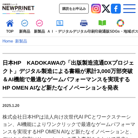
購読をお申込み
TOP
新商品
新製品
ＡＩ・デジタル
デジタル印刷
印刷通販
SDGs・地域
ポ
Home
–
新製品
インデックス
日本HP KADOKAWAの「出版製造流通DXプロジェ
TOP
新着記事
特集記事
動画コンテンツ
クト」デジタル製造による書籍が累計3,000万部突破
インタビュー
コレクション
＆AI機能で最適なゲームパフォーマンスを実現する
カテゴリー一覧
HP OMEN AIなど新たなイノベーションを発表
新商品
新製品
ＡＩ・デジタル
デジタル印刷
印刷通販
SDGs・地域
ポストプレス
ビジネス
イベント
信用情報
業界
2025.1.20
市場・統計
人事・移転・異動・訃報
株式会社日本HPは法人向け次世代AI PCとワークステーシ
ョン、AI機能によりワンクリックで最適なゲームパフォーマ
特集記事カテゴリー一覧
ンスを実現するHP OMEN AIなど新たなイノベーションと、
2022 見える化・MIS特集