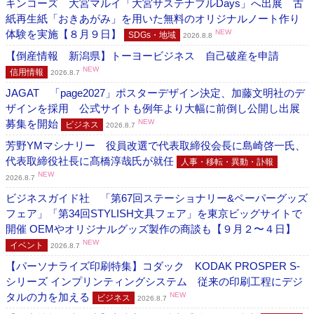
キンコーズ 大宮マルイ「大宮サステナブルDays」へ出展 古
紙再生紙「おきあがみ」を用いた無料のオリジナルノート作り
体験を実施【８月９日】
NEW
SDGs・地域
2026.8.8
【倒産情報 新潟県】トーヨービジネス 自己破産を申請
NEW
信用情報
2026.8.7
JAGAT 「page2027」ポスターデザイン決定、加藤文明社のデ
ザインを採用 公式サイトも例年より大幅に前倒し公開し出展
募集を開始
NEW
ビジネス
2026.8.7
芳野YMマシナリー 役員改選で代表取締役会長に島崎啓一氏、
代表取締役社長に髙橋淳哉氏が就任
人事・移転・異動・訃報
NEW
2026.8.7
ビジネスガイド社 「第67回ステーショナリー&ペーパーグッズ
フェア」「第34回STYLISH文具フェア」を東京ビッグサイトで
開催 OEMやオリジナルグッズ製作の商談も【９月２〜４日】
NEW
イベント
2026.8.7
【パーソナライズ印刷特集】コダック KODAK PROSPER S-
シリーズ インプリンティングシステム 従来の印刷工程にデジ
タルの力を加える
NEW
ビジネス
2026.8.7