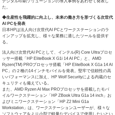
デジタル印刷ソリューションの導入事例をあわせて発表し
特集・デジタル印刷 アイデアで勝負！ ～多様なビジネス・多彩な商材～
た。
JAPAN PACK 2023 特集
中古印刷機・製本機特集
2022 検査・校正特集
◆生産性を飛躍的に向上し、未来の働き方を形づくる次世代
特集・デジタル印刷 ～ 新成長軌道を描く
AI PCを発表
日本HPは法人向け次世代AI PCとワークステーションのラ
案内
インアップを拡充し、様々な業務に適したツールを提供す
発刊案内
JFPI印刷用語集
印刷機材年鑑
る。
運営
法人向け次世代AI PCとして、インテル(R) Core Ultraプロセ
会社案内
購読・購入申し込み
サイトポリシー
ッサー搭載「HP EliteBook X G1i 14 AI PC」と、AMD
お問い合わせ
Ryzen(TM) PROプロセッサ搭載「HP EliteBook X G1a 14 AI
PC」の２種の14インチモバイルを発表。堅牢で信頼性の高
いパフォーマンスに加え、HP Wolf Securityによる内蔵のセ
キュリティも備えている。
また、AMD Ryzen AI Max PROプロセッサを搭載したモバ
イルワークステーション「HP ZBook Ultra G1a 14 inch」お
よびミニワークステーション「HP Z2 Mini G1a
Workstation」は、ワークステーションユーザーが、様々な
ソフトウェアをより小型で軽量なデバイスで使用したいとい