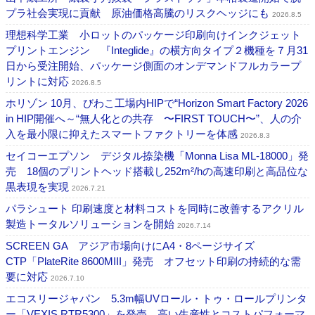
プラ社会実現に貢献 原油価格高騰のリスクヘッジにも
2026.8.5
理想科学工業 小ロットのパッケージ印刷向けインクジェット
プリントエンジン 『Integlide』の横方向タイプ２機種を７月31
日から受注開始、パッケージ側面のオンデマンドフルカラープ
リントに対応
2026.8.5
ホリゾン 10月、びわこ工場内HIPで“Horizon Smart Factory 2026
in HIP開催へ～“無人化との共存 〜FIRST TOUCH〜”、人の介
入を最小限に抑えたスマートファクトリーを体感
2026.8.3
セイコーエプソン デジタル捺染機「Monna Lisa ML-18000」発
売 18個のプリントヘッド搭載し252m²/hの高速印刷と高品位な
黒表現を実現
2026.7.21
パラシュート 印刷速度と材料コストを同時に改善するアクリル
製造トータルソリューションを開始
2026.7.14
SCREEN GA アジア市場向けにA4・8ページサイズ
CTP「PlateRite 8600MIII」発売 オフセット印刷の持続的な需
要に対応
2026.7.10
エコスリージャパン 5.3m幅UVロール・トゥ・ロールプリンタ
ー「VEXIS RTR5300」を発売 高い生産性とコストパフォーマ