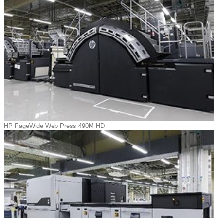
HP PageWide Web Press 490M HD