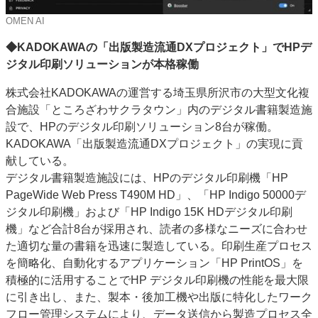
OMEN AI
◆KADOKAWAの「出版製造流通DXプロジェクト」でHPデ
ジタル印刷ソリューションが本格稼働
株式会社KADOKAWAの運営する埼玉県所沢市の大型文化複
合施設「ところざわサクラタウン」内のデジタル書籍製造施
設で、HPのデジタル印刷ソリューション8台が稼働。
KADOKAWA「出版製造流通DXプロジェクト」の実現に貢
献している。
デジタル書籍製造施設には、HPのデジタル印刷機「HP
PageWide Web Press T490M HD」、「HP Indigo 50000デ
ジタル印刷機」および「HP Indigo 15K HDデジタル印刷
機」など合計8台が採用され、読者の多様なニーズに合わせ
た適切な量の書籍を迅速に製造している。印刷生産プロセス
を簡略化、自動化するアプリケーション「HP PrintOS」を
積極的に活用することでHP デジタル印刷機の性能を最大限
に引き出し、また、製本・後加工機や出版に特化したワーク
フロー管理システムにより、データ送信から製造プロセス全