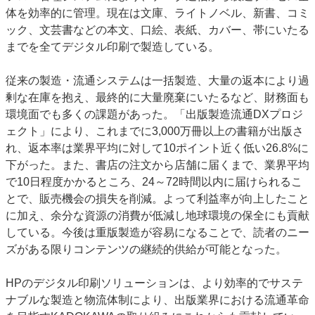
体を効率的に管理。現在は文庫、ライトノベル、新書、コミ
ック、文芸書などの本文、口絵、表紙、カバー、帯にいたる
までを全てデジタル印刷で製造している。
従来の製造・流通システムは一括製造、大量の返本により過
剰な在庫を抱え、最終的に大量廃棄にいたるなど、財務面も
環境面でも多くの課題があった。「出版製造流通DXプロジ
ェクト」により、これまでに3,000万冊以上の書籍が出版さ
れ、返本率は業界平均に対して10ポイント近く低い26.8%に
下がった。また、書店の注文から店舗に届くまで、業界平均
で10日程度かかるところ、24～72時間以内に届けられるこ
とで、販売機会の損失を削減。よって利益率が向上したこと
に加え、余分な資源の消費が低減し地球環境の保全にも貢献
している。今後は重版製造が容易になることで、読者のニー
ズがある限りコンテンツの継続的供給が可能となった。
HPのデジタル印刷ソリューションは、より効率的でサステ
ナブルな製造と物流体制により、出版業界における流通革命