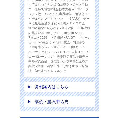
してよかったと思える活動を ●ジャグラ栃
木 来年9月に関地協栃木大会 ●JPMA・プ
リデジ協 IGAS2027出展募集・相談会 ○ハ
イデルベルグ・ジャパン 「SPARK」テー
マに最適生産を提案 ●印刷メディア年金
運用収益率8％超確保 ●全印健保 11年連続
の黒字決算 ○ホリゾン Horizon Smart
Factory 2026 in HIP開催 ●RMGT サマーシ
ョー2026盛況に ●印刷工業会 3回目の
「本を贈ろう」 ○全印工連・日紙商 ペー
パーサミットジャパンに4,000人超 ●キング
コーポレーション 会場限定商品を販売 ●
中外写真薬品 国際紙パルプ商事に全株式
譲渡 ●文伸・清水工房・けやき出版・緑陽
社 初の本づくりマルシェ
発刊案内はこちら
購読・購入申込先