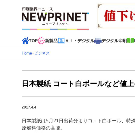
TOP
新製品
ＡＩ・デジタル
デジタル印刷
Home
–
ビジネス
インデックス
TOP
新着記事
特集記事
動画コンテンツ
日本製紙 コート白ボールなど値上
カテゴリー一覧
新商品
新製品
ＡＩ・デジタル
デジタル印刷
印刷
2017.4.4
特集記事カテゴリー一覧
日本製紙は5月21日出荷分よりコ－ト白ボール、特
2022 見える化・MIS特集
特集・デジタル印刷 アイデア
原燃料価格の高騰。
特集・デジタル印刷 ～ 新成長軌道を描く