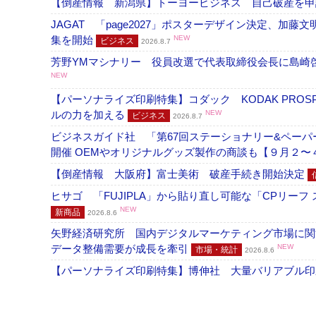
【倒産情報 新潟県】トーヨービジネス 自己破産を
JAGAT 「page2027」ポスターデザイン決定、
集を開始
NEW
ビジネス
2026.8.7
芳野YMマシナリー 役員改選で代表取締役会長に島崎
NEW
【パーソナライズ印刷特集】コダック KODAK PROS
ルの力を加える
NEW
ビジネス
2026.8.7
ビジネスガイド社 「第67回ステーショナリー&ペーパー
開催 OEMやオリジナルグッズ製作の商談も【９月２〜
【倒産情報 大阪府】富士美術 破産手続き開始決定
ヒサゴ 「FUJIPLA」から貼り直し可能な「CPリー
NEW
新商品
2026.8.6
矢野経済研究所 国内デジタルマーケティング市場に関する
データ整備需要が成長を牽引
NEW
市場・統計
2026.8.6
【パーソナライズ印刷特集】博伸社 大量バリアブル印