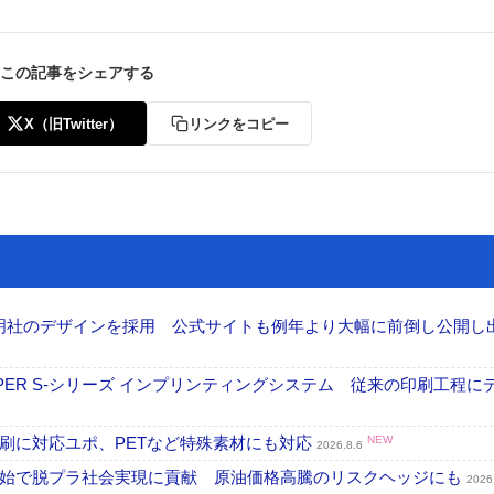
この記事をシェアする
X（旧Twitter）
リンクをコピー
ー
お問い合わせ
加藤文明社のデザインを採用 公式サイトも例年より大幅に前倒し公開し
PER S-シリーズ インプリンティングシステム 従来の印刷工程に
刷に対応ユポ、PETなど特殊素材にも対応
NEW
2026.8.6
開始で脱プラ社会実現に貢献 原油価格高騰のリスクヘッジにも
2026