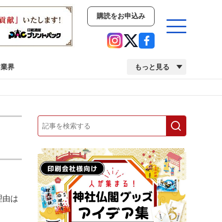
購読をお申込み
業界
もっと見る
新商品
イベント
市場・統計
人事・移転・異動・訃報
業界
市場・統計
人事・移転・異動・訃報
理由は
中古印刷機・製本機特集
2022 検査・校正特集