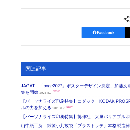
案内
発刊案内
JFPI印刷用語集
印刷機材年鑑
Facebook
運営
会社案内
購読・購入申し込み
サイトポリシ
関連記事
JAGAT 「page2027」ポスターデザイン決定、
集を開始
NEW
2026.8.7
【パーソナライズ印刷特集】コダック KODAK PROS
ルの力を加える
NEW
2026.8.7
【パーソナライズ印刷特集】博伸社 大量バリアブル印
山中紙工所 紙製小判抜袋「プラストッテ」本格製造