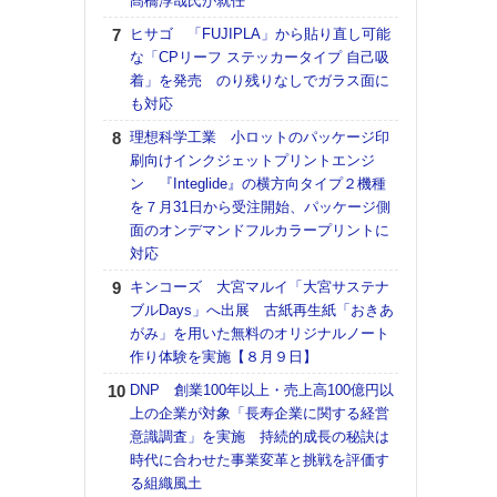
髙橋淳哉氏が就任
【K
ヒサゴ 「FUJIPLA」から貼り直し可能
道の
な「CPリーフ ステッカータイプ 自己吸
える
着」を発売 のり残りなしでガラス面に
の印刷
も対応
CE
理想科学工業 小ロットのパッケージ印
【ペ
刷向けインクジェットプリントエンジ
ト】
ン 『Integlide』の横方向タイプ２機種
アで
を７月31日から受注開始、パッケージ側
面のオンデマンドフルカラープリントに
KO
対応
体製
キンコーズ 大宮マルイ「大宮サステナ
【パ
ブルDays」へ出展 古紙再生紙「おきあ
士フ
がみ」を用いた無料のオリジナルノート
パン
作り体験を実施【８月９日】
書を
ツー
DNP 創業100年以上・売上高100億円以
トも
上の企業が対象「長寿企業に関する経営
意識調査」を実施 持続的成長の秘訣は
富士
時代に合わせた事業変革と挑戦を評価す
地・
る組織風土
付表