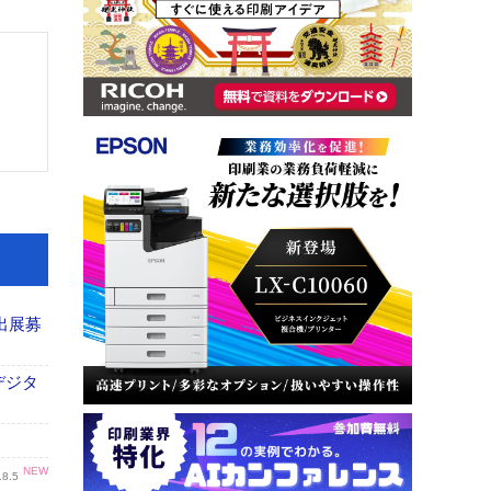
出展募
デジタ
NEW
.8.5