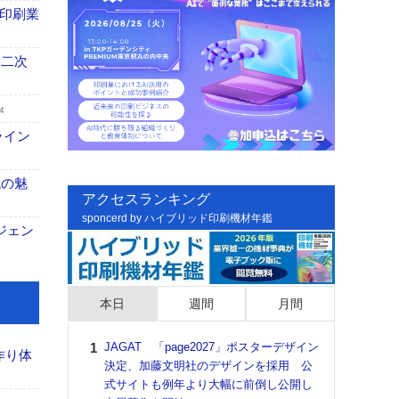
の印刷業
 二次
4
ライン
域の魅
アクセスランキング
sponcerd by ハイブリッド印刷機材年鑑
ジェン
本日
週間
月間
JAGAT 「page2027」ポスターデザイン
日印
作り体
決定、加藤文明社のデザインを採用 公
た個
式サイトも例年より大幅に前倒し公開し
彰」