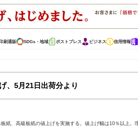
印刷通販
SDGs・地域
ポストプレス
ビジネス
信用情報
インタビュー
コレクション
げ、5月21日出荷分より
通販
SDGs・地域
ポストプレス
ビジネス
イベント
信用情報
殊板紙、高級板紙の値上げを実施する。値上げ幅は10％以上。
で勝負！ ～多様なビジネス・多彩な商材～
JAPAN PACK 2023 特集