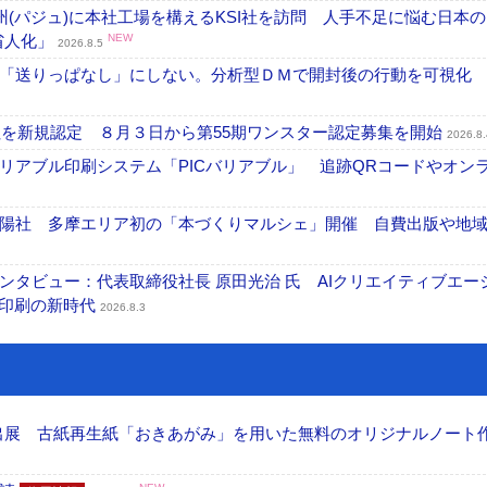
州(パジュ)に本社工場を構えるKSI社を訪問 人手不足に悩む日本
・省人化」
NEW
2026.8.5
「送りっぱなし」にしない。分析型ＤＭで開封後の行動を可視化
社を新規認定 ８月３日から第55期ワンスター認定募集を開始
2026.8.
リアブル印刷システム「PICバリアブル」 追跡QRコードやオン
陽社 多摩エリア初の「本づくりマルシェ」開催 自費出版や地
タビュー：代表取締役社長 原田光治 氏 AIクリエイティブエー
ズ印刷の新時代
2026.8.3
へ出展 古紙再生紙「おきあがみ」を用いた無料のオリジナルノート