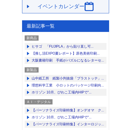
イベントカレンダー
最新記事一覧
新商品
ヒサゴ 「FUJIPLA」から貼り直し可...
【推し活EXPO夏レポート】原色美術印刷...
大阪書籍印刷 手紙がパズルになるレターセ...
新製品
山中紙工所 紙製小判抜袋「プラストッテ」...
理想科学工業 小ロットのパッケージ印刷向...
ホリゾン 10月、びわこ工場内HIPで“...
ＡＩ・デジタル
【パーソナライズ印刷特集】オンデオマ ク...
ホリゾン 10月、びわこ工場内HIPで“...
【パーソナライズ印刷特集】インターロジッ...