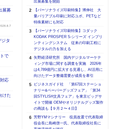
出展募集を開始
る
出展募
【パーソナライズ印刷特集】博伸社 大
DNP
量バリアブル印刷に対応ユポ、PETなど
上の
特殊素材にも対応
意識
2026.8.7
時代
【パーソナライズ印刷特集】コダック
る組
KODAK PROSPER S-シリーズ インプリ
デジタ
ンティングシステム 従来の印刷工程に
【パ
デジタルの力を加える
量バ
特殊
イトで
矢野経済研究所 国内デジタルマーケテ
ィング市場に関する調査を実施 2026年
ホリゾ
は4,789億円に拡大する見通し、AI活用に
で“Hor
向けたデータ整備需要が成長を牽引
催へ～
も対応
TO
ビジネスガイド社 「第67回ステーショ
スマ
ナリー&ペーパーグッズフェア」「第34
向けた
回STYLISH文具フェア」を東京ビッグサ
理想
イトで開催 OEMやオリジナルグッズ製作
刷向
の商談も【９月２〜４日】
ン 『
を７
芳野YMマシナリー 役員改選で代表取締
面の
役会長に島崎啓一氏、代表取締役社長に
対応