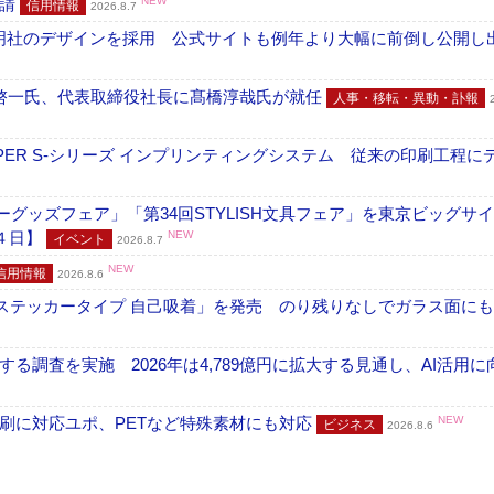
申請
NEW
信用情報
2026.8.7
加藤文明社のデザインを採用 公式サイトも例年より大幅に前倒し公開し
啓一氏、代表取締役社長に髙橋淳哉氏が就任
人事・移転・異動・訃報
PER S-シリーズ インプリンティングシステム 従来の印刷工程に
グッズフェア」「第34回STYLISH文具フェア」を東京ビッグサ
４日】
NEW
イベント
2026.8.7
NEW
信用情報
2026.8.6
フ ステッカータイプ 自己吸着」を発売 のり残りなしでガラス面に
調査を実施 2026年は4,789億円に拡大する見通し、AI活用に
刷に対応ユポ、PETなど特殊素材にも対応
NEW
ビジネス
2026.8.6