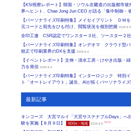
【KSI視察レポート】韓国・ソウル京畿道の出版都市坡
界へヒント、Chae Jong Jun CEO が語る「集中制御
【パーソナライズ印刷特集】メイセイプリント ＤＭを
元コードと宛先をひも付け、閲覧状況を個別把握
2026.8.5
全印工連 CSR認定でワンスター３社、ツースター２
【パーソナライズ印刷特集】オンデオマ クラウド型バ
校正で印刷業界のDXを支援
2026.8.4
【イベントレポート】文伸・清水工房・けやき出版・緑
力を発信
2026.8.4
【パーソナライズ印刷特集】インターロジック 特別イン
ト「オートレイアウト」誕生、AIが拓くパーソナライ
最新記事
キンコーズ 大宮マルイ「大宮サステナブルDays」
験を実施【８月９日】
NEW
SDGs・地域
2026.8.8