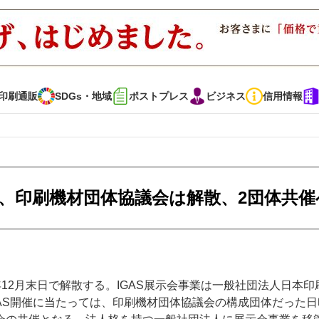
印刷通販
SDGs・地域
ポストプレス
ビジネス
信用情報
インタビュー
コレクション
管、印刷機材団体協議会は解散、2団体共催
通販
SDGs・地域
ポストプレス
ビジネス
イベント
信用情報
年12月末日で解散する。IGAS展示会事業は一般社団法人日本印
で勝負！ ～多様なビジネス・多彩な商材～
JAPAN PACK 2023 特集
AS開催に当たっては、印刷機材団体協議会の構成団体だった日