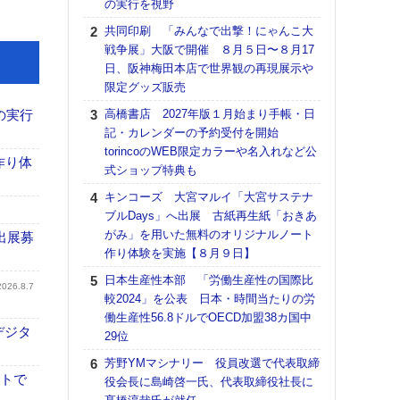
の実行を視野
る
共同印刷 「みんなで出撃！にゃんこ大
DNP
戦争展」大阪で開催 ８月５日〜８月17
上の
日、阪神梅田本店で世界観の再現展示や
意識
限定グッズ販売
時代
る組
の実行
高橋書店 2027年版１月始まり手帳・日
記・カレンダーの予約受付を開始
【パ
torincoのWEB限定カラーや名入れなど公
量バ
作り体
式ショップ特典も
特殊
キンコーズ 大宮マルイ「大宮サステナ
ホリゾ
ブルDays」へ出展 古紙再生紙「おきあ
で“Hor
がみ」を用いた無料のオリジナルノート
催へ～
出展募
作り体験を実施【８月９日】
TO
スマ
日本生産性本部 「労働生産性の国際比
2026.8.7
較2024」を公表 日本・時間当たりの労
理想
働生産性56.8ドルでOECD加盟38カ国中
刷向
デジタ
29位
ン 『
を７
芳野YMマシナリー 役員改選で代表取締
面の
イトで
役会長に島崎啓一氏、代表取締役社長に
対応