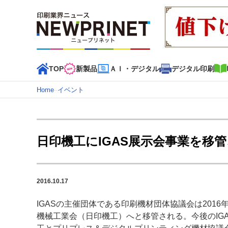
TOP
新製品
ＡＩ・デジタル
デジタル印刷
Home
–
イベント
インデックス
TOP
新着記事
特集記事
動画コンテンツ
日印機工にIGAS展示会事業を移
カテゴリー一覧
新商品
新製品
ＡＩ・デジタル
デジタル印刷
印刷
2016.10.17
特集記事カテゴリー一覧
IGASの主催団体である印刷機材団体協議会は2016
2022 見える化・MIS特集
特集・デジタル印刷 アイデア
機械工業会（日印機工）へと移管される。今後のIG
特集・デジタル印刷 ～ 新成長軌道を描く