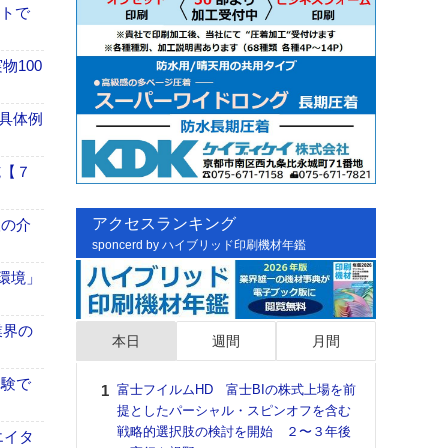
イトで
100
具体例
施【７
アクセスランキング
、人の介
sponcerd by ハイブリッド印刷機材年鑑
「環境」
業界の
本日
週間
月間
体験で
富士フイルムHD 富士BIの株式上場を前
日印
提としたパーシャル・スピンオフを含む
た個
戦略的選択肢の検討を開始 ２〜３年後
彰」
エイタ