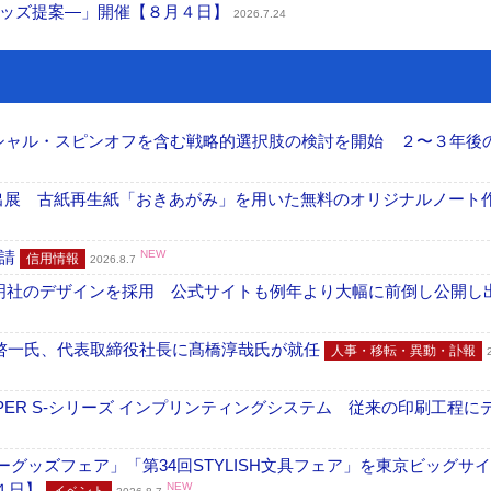
グッズ提案―」開催【８月４日】
2026.7.24
ーシャル・スピンオフを含む戦略的選択肢の検討を開始 ２〜３年後
へ出展 古紙再生紙「おきあがみ」を用いた無料のオリジナルノート
申請
NEW
信用情報
2026.8.7
加藤文明社のデザインを採用 公式サイトも例年より大幅に前倒し公開し
啓一氏、代表取締役社長に髙橋淳哉氏が就任
人事・移転・異動・訃報
PER S-シリーズ インプリンティングシステム 従来の印刷工程に
グッズフェア」「第34回STYLISH文具フェア」を東京ビッグサ
４日】
NEW