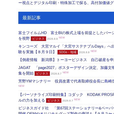
ー視点とデジタル印刷・特殊加工で探る、高付加価値
最新記事
富士フイルムHD 富士BIの株式上場を前提としたパ
を視野
NEW
ビジネス
2026.8.9
キンコーズ 大宮マルイ「大宮サステナブルDays」
験を実施【８月９日】
NEW
SDGs・地域
2026.8.8
【倒産情報 新潟県】トーヨービジネス 自己破産を
JAGAT 「page2027」ポスターデザイン決定、
集を開始
NEW
ビジネス
2026.8.7
芳野YMマシナリー 役員改選で代表取締役会長に島崎
NEW
【パーソナライズ印刷特集】コダック KODAK PROS
ルの力を加える
NEW
ビジネス
2026.8.7
ビジネスガイド社 「第67回ステーショナリー&ペーパー
開催 OEMやオリジナルグッズ製作の商談も【９月２〜