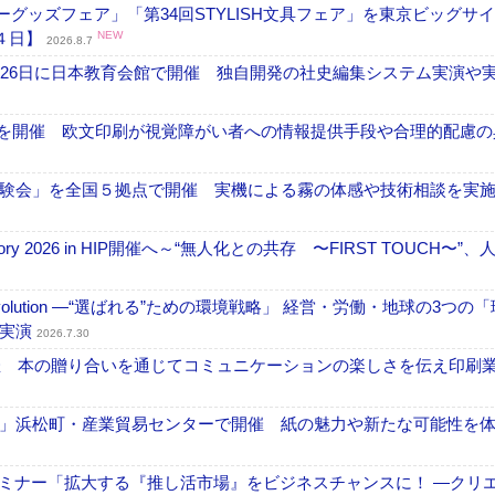
グッズフェア」「第34回STYLISH文具フェア」を東京ビッグサ
４日】
NEW
2026.8.7
26日に日本教育会館で開催 独自開発の社史編集システム実演や実物
」を開催 欧文印刷が視覚障がい者への情報提供手段や合理的配慮の
験会」を全国５拠点で開催 実機による霧の体感や技術相談を実
ctory 2026 in HIP開催へ～“無人化との共存 〜FIRST TOUCH〜”
ng Evolution ―“選ばれる”ための環境戦略」 経営・労働・地球の3つの
を実演
2026.7.30
開催 本の贈り合いを通じてコミュニケーションの楽しさを伝え印刷
」浜松町・産業貿易センターで開催 紙の魅力や新たな可能性を
セミナー「拡大する『推し活市場』をビジネスチャンスに！ ―クリ