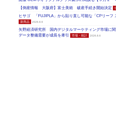
【倒産情報 大阪府】富士美術 破産手続き開始決定
ヒサゴ 「FUJIPLA」から貼り直し可能な「CPリー
新商品
2026.8.6
矢野経済研究所 国内デジタルマーケティング市場に関する
データ整備需要が成長を牽引
市場・統計
2026.8.6