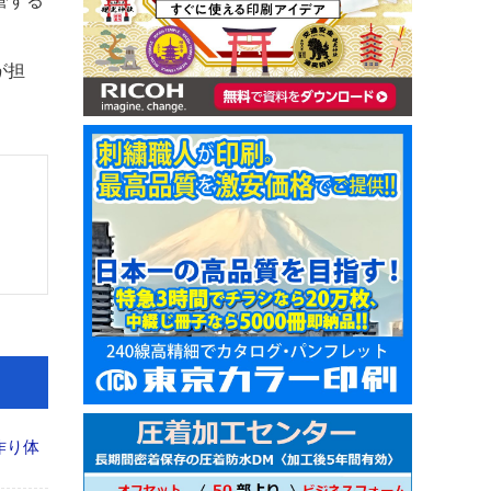
管する
が担
作り体