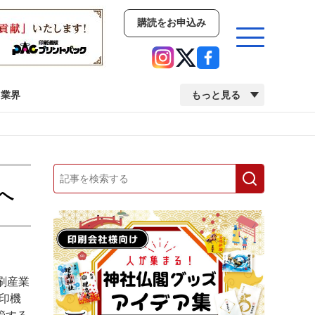
購読をお申込み
業界
もっと見る
新商品
イベント
市場・統計
人事・移転・異動・訃報
へ
業界
市場・統計
人事・移転・異動・訃報
刷産業
中古印刷機・製本機特集
2022 検査・校正特集
印機