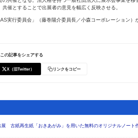
会の共催となる。法人格を持つ一般社団法人に展示会事業を移
、共催とすることで出展者の意見を幅広く反映させる。
GAS実行委員会」（藤巻陽介委員長／小森コーポレーション）
ー
お問い合わせ
この記事をシェアする
X（旧Twitter）
リンクをコピー
へ出展 古紙再生紙「おきあがみ」を用いた無料のオリジナルノート