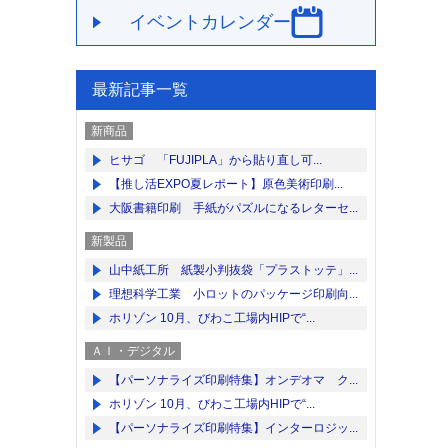
イベントカレンダー
最新記事一覧
新商品
ヒサゴ 「FUJIPLA」から貼り直し可...
【推し活EXPO夏レポート】原色美術印刷...
大阪書籍印刷 手紙がパズルになるレターセ...
新製品
山中紙工所 紙製小判抜袋「プラストッテ」...
理想科学工業 小ロットのパッケージ印刷向...
ホリゾン 10月、びわこ工場内HIPで“...
ＡＩ・デジタル
【パーソナライズ印刷特集】オンデオマ ク...
ホリゾン 10月、びわこ工場内HIPで“...
【パーソナライズ印刷特集】インターロジッ...