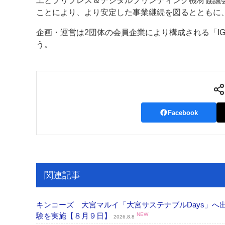
工とプリプレス＆デジタルプリンティング機材協議
ことにより、より安定した事業継続を図るとともに
案内
企画・運営は2団体の会員企業により構成される「I
発刊案内
JFPI印刷用語集
印刷機材年鑑
う。
運営
会社案内
購読・購入申し込み
サイトポリシ
Facebook
関連記事
キンコーズ 大宮マルイ「大宮サステナブルDays」
験を実施【８月９日】
NEW
2026.8.8