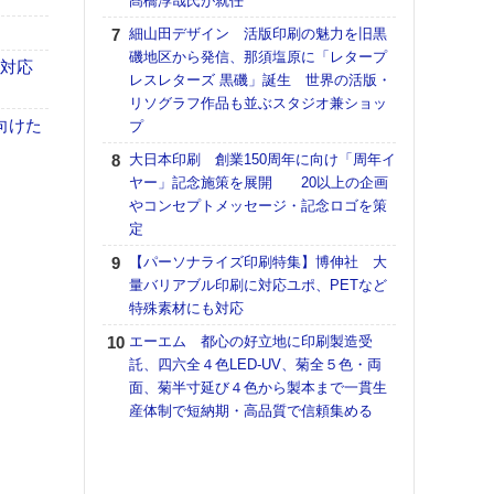
髙橋淳哉氏が就任
【K
細山田デザイン 活版印刷の魅力を旧黒
道の
磯地区から発信、那須塩原に「レタープ
も対応
える
レスレターズ 黒磯」誕生 世界の活版・
の印刷
リソグラフ作品も並ぶスタジオ兼ショッ
CE
向けた
プ
富士
大日本印刷 創業150周年に向け「周年イ
地・
ヤー」記念施策を展開 20以上の企画
付表
やコンセプトメッセージ・記念ロゴを策
定
【ペ
ト】
【パーソナライズ印刷特集】博伸社 大
アで
量バリアブル印刷に対応ユポ、PETなど
特殊素材にも対応
KO
体製
エーエム 都心の好立地に印刷製造受
託、四六全４色LED-UV、菊全５色・両
【イ
面、菊半寸延び４色から製本まで一貫生
けや
産体制で短納期・高品質で信頼集める
「本
地域