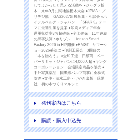
してよかったと思える活動を ●ジャグラ栃
木 来年9月に関地協栃木大会 ●JPMA・プ
リデジ協 IGAS2027出展募集・相談会 ○ハ
イデルベルグ・ジャパン 「SPARK」テー
マに最適生産を提案 ●印刷メディア年金
運用収益率8％超確保 ●全印健保 11年連続
の黒字決算 ○ホリゾン Horizon Smart
Factory 2026 in HIP開催 ●RMGT サマーシ
ョー2026盛況に ●印刷工業会 3回目の
「本を贈ろう」 ○全印工連・日紙商 ペー
パーサミットジャパンに4,000人超 ●キング
コーポレーション 会場限定商品を販売 ●
中外写真薬品 国際紙パルプ商事に全株式
譲渡 ●文伸・清水工房・けやき出版・緑陽
社 初の本づくりマルシェ
発刊案内はこちら
購読・購入申込先