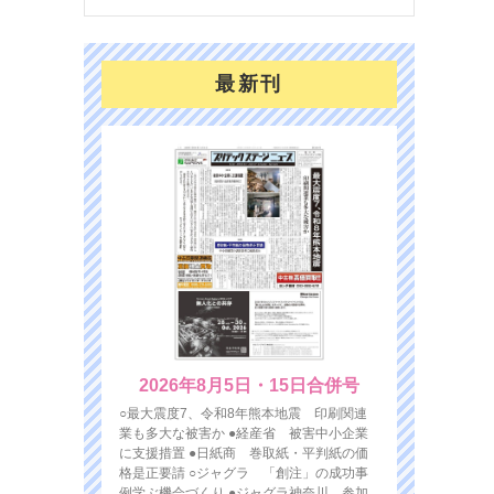
最新刊
2026年8月5日・15日合併号
○最大震度7、令和8年熊本地震 印刷関連
業も多大な被害か ●経産省 被害中小企業
に支援措置 ●日紙商 巻取紙・平判紙の価
格是正要請 ○ジャグラ 「創注」の成功事
例学ぶ機会づくり ●ジャグラ神奈川 参加