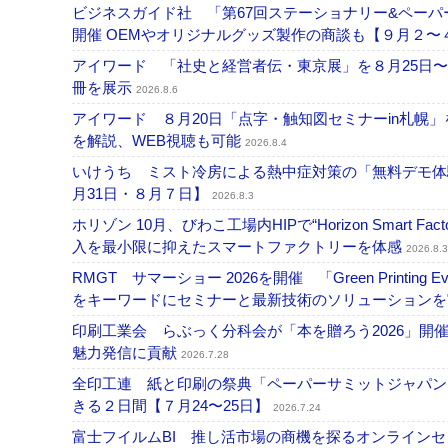
ビジネスガイド社 「第67回ステーショナリー&ペーパー
開催 OEMやオリジナルグッズ製作の商談も【９月２〜
アイワード 「社史と経営者伝・東京展」を８月25日〜
冊を展示
2026.8.6
アイワード ８月20日「点字・触知図セミナーin札幌
を解説、WEB視聴も可能
2026.8.4
いけうち ミスト冷房による熱中症対策の「無料デモ体
月31日・８月７日】
2026.8.3
ホリゾン 10月、びわこ工場内HIPで“Horizon Smart Fa
入を最小限に抑えたスマートファクトリーを体感
2026.8.3
RMGT サマーショー 2026を開催 「Green Printi
をキーワードにセミナーと最新技術のソリューション
印刷工業会 らぶっく分科会が「本を贈ろう2026」
魅力発信に貢献
2026.7.28
全印工連 紙と印刷の祭典「ペーパーサミットジャパン
きる２日間【７月24〜25日】
2026.7.24
富士フイルムBI 推し活市場の商機を探るオンライン