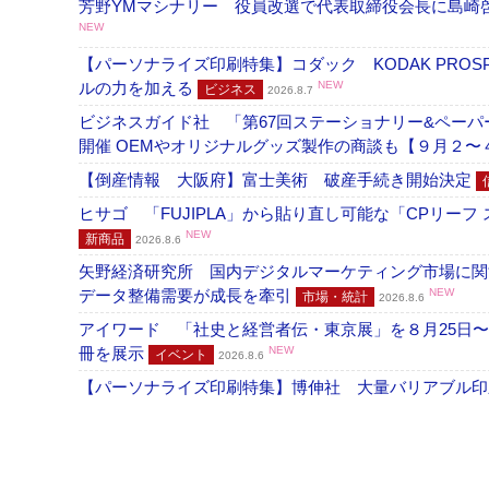
芳野YMマシナリー 役員改選で代表取締役会長に島崎
NEW
【パーソナライズ印刷特集】コダック KODAK PROS
ルの力を加える
NEW
ビジネス
2026.8.7
ビジネスガイド社 「第67回ステーショナリー&ペーパー
開催 OEMやオリジナルグッズ製作の商談も【９月２〜
【倒産情報 大阪府】富士美術 破産手続き開始決定
ヒサゴ 「FUJIPLA」から貼り直し可能な「CPリー
NEW
新商品
2026.8.6
矢野経済研究所 国内デジタルマーケティング市場に関する
データ整備需要が成長を牽引
NEW
市場・統計
2026.8.6
アイワード 「社史と経営者伝・東京展」を８月25日〜
冊を展示
NEW
イベント
2026.8.6
【パーソナライズ印刷特集】博伸社 大量バリアブル印