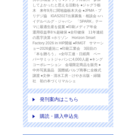
してよかったと思える活動を ●ジャグラ栃
木 来年9月に関地協栃木大会 ●JPMA・プ
リデジ協 IGAS2027出展募集・相談会 ○ハ
イデルベルグ・ジャパン 「SPARK」テー
マに最適生産を提案 ●印刷メディア年金
運用収益率8％超確保 ●全印健保 11年連続
の黒字決算 ○ホリゾン Horizon Smart
Factory 2026 in HIP開催 ●RMGT サマーシ
ョー2026盛況に ●印刷工業会 3回目の
「本を贈ろう」 ○全印工連・日紙商 ペー
パーサミットジャパンに4,000人超 ●キング
コーポレーション 会場限定商品を販売 ●
中外写真薬品 国際紙パルプ商事に全株式
譲渡 ●文伸・清水工房・けやき出版・緑陽
社 初の本づくりマルシェ
発刊案内はこちら
購読・購入申込先