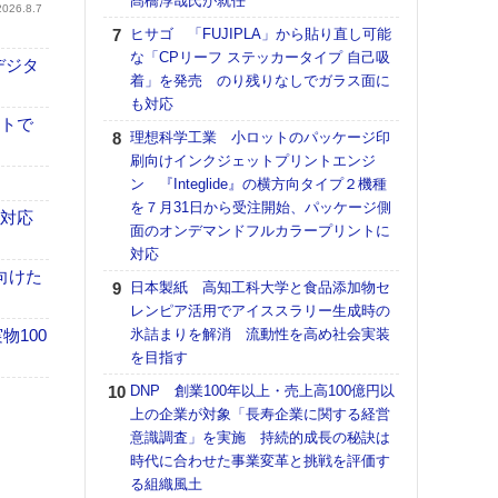
髙橋淳哉氏が就任
2026.8.7
【K
ヒサゴ 「FUJIPLA」から貼り直し可能
道の
な「CPリーフ ステッカータイプ 自己吸
デジタ
える
着」を発売 のり残りなしでガラス面に
の印刷
も対応
CE
イトで
理想科学工業 小ロットのパッケージ印
【ペ
刷向けインクジェットプリントエンジ
ト】
ン 『Integlide』の横方向タイプ２機種
アで
を７月31日から受注開始、パッケージ側
も対応
面のオンデマンドフルカラープリントに
KO
対応
体製
向けた
日本製紙 高知工科大学と食品添加物セ
【パ
レンピア活用でアイススラリー生成時の
士フ
100
氷詰まりを解消 流動性を高め社会実装
パン
を目指す
書を
ツー
DNP 創業100年以上・売上高100億円以
トも
上の企業が対象「長寿企業に関する経営
意識調査」を実施 持続的成長の秘訣は
富士
時代に合わせた事業変革と挑戦を評価す
地・
る組織風土
付表