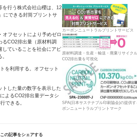
を行う株式会社山櫻は、12
ロ」にできる封筒プリントサ
カーボンニュートラルプリントサービス
・オフセットにより予めゼロ
るCO2排出量（原材料調
慮していることを社会にアピ
ー
お問い合わせ
原材料調達・生産・輸送・廃棄リサイク
る。
CO2排出量を可視化
ットを利用する。オフセット
ットした量の数字を表示した
によるCO2排出量データシ
SPA(日本サステナブル印刷協会)の提供
発行できる。
ボンニュートラルプリントマーク
この記事をシェアする