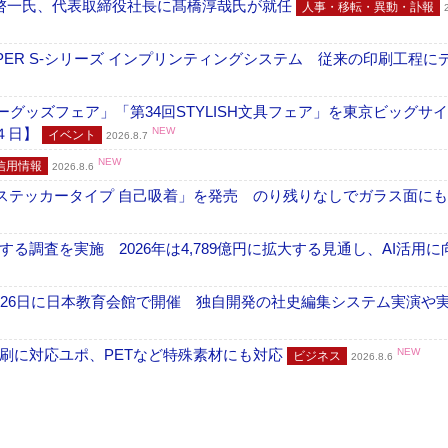
啓一氏、代表取締役社長に髙橋淳哉氏が就任
人事・移転・異動・訃報
PER S-シリーズ インプリンティングシステム 従来の印刷工程に
グッズフェア」「第34回STYLISH文具フェア」を東京ビッグサ
４日】
NEW
イベント
2026.8.7
NEW
信用情報
2026.8.6
フ ステッカータイプ 自己吸着」を発売 のり残りなしでガラス面に
調査を実施 2026年は4,789億円に拡大する見通し、AI活用に
26日に日本教育会館で開催 独自開発の社史編集システム実演や実物
刷に対応ユポ、PETなど特殊素材にも対応
NEW
ビジネス
2026.8.6