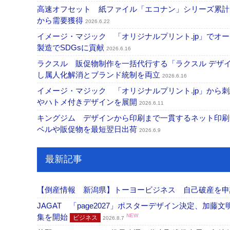
高速オフセット 紙ファイル「エコナン」シリーズ累計
から需要獲得
2026.6.22
イメージ・マジック 「オリジナルプリント.jp」で
製造でSDGsに貢献
2026.6.16
ラクスル 販促物制作を一括代行する「ラクスル デザ
し属人化解消とブランド統制を両立
2026.6.16
イメージ・マジック 「オリジナルプリント.jp」から刺
やハトメ付きデザインを展開
2026.6.11
キングジム デザインから印刷まで一貫するネット印刷サー
ベルや販促物を最短翌日出荷
2026.6.9
最新記事
【倒産情報 新潟県】トーヨービジネス 自己破産を
JAGAT 「page2027」ポスターデザイン決定、
集を開始
NEW
ビジネス
2026.8.7