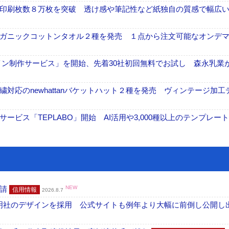
印刷枚数８万枚を突破 透け感や筆記性など紙独自の質感で幅広
オーガニックコットンタオル２種を発売 １点から注文可能なオンデ
イン制作サービス」を開始、先着30社初回無料でお試し 森永乳業
繍対応のnewhattanバケットハット２種を発売 ヴィンテージ加工
ビス「TEPLABO」開始 AI活用や3,000種以上のテンプレー
申請
NEW
信用情報
2026.8.7
加藤文明社のデザインを採用 公式サイトも例年より大幅に前倒し公開し