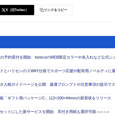
X（旧Twitter）
リンクをコピー
の予約受付を開始 torincoのWEB限定カラーや名入れなど公式シ
ドとハリセンの２WAY仕様でスポーツ応援や配布用ノベルティに
Iデータ入稿ガイドページを公開 最適プロンプトや注意事項の提示で
「ギフト用パッケージC」112×200×44mmの新形状をリリース
をセットにした新サービスを開始 耳付き用紙も選択可能
2026.6.29