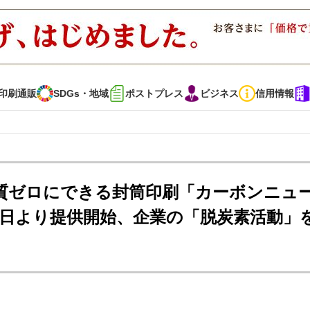
印刷通販
SDGs・地域
ポストプレス
ビジネス
信用情報
インタビュー
コレクション
実質ゼロにできる封筒印刷「カーボンニュ
1日より提供開始、企業の「脱炭素活動」
通販
SDGs・地域
ポストプレス
ビジネス
イベント
信用情報
・多彩な商材～
JAPAN PACK 2023 特集
中古印刷機・製本機特集