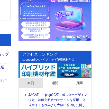
ョップ
アクセスランキング
sponcerd by ハイブリッド印刷機材年鑑
最適
スムー
本日
週間
月間
JAGAT 「page2027」ポスターデザイン
日印
決定、加藤文明社のデザインを採用 公
た個
式サイトも例年より大幅に前倒し公開し
彰」