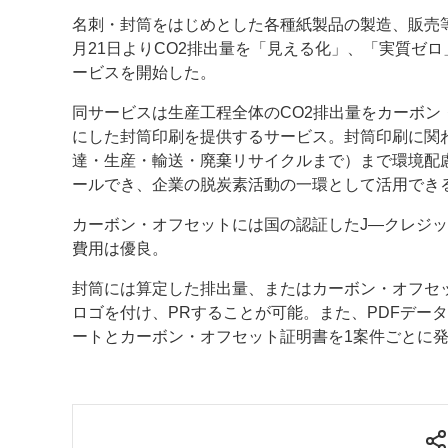
名刺・封筒をはじめとした各種紙製品の製造、販売等
案内
月21日よりCO2排出量を「見える化」、「実質ゼ
ービスを開始した。
発刊案内
JFPI印刷用語集
印刷機材年鑑
同サービスは生産工程全体のCO2排出量をカーボン
運営
にした封筒印刷を提供するサービス。封筒印刷に関わ
達・生産・輸送・廃棄リサイクルまで）まで環境配
会社案内
購読・購入申し込み
サイトポリシ
ールでき、企業の脱炭素活動の一環として活用でき
カーボン・オフセットには国の認証したJ―クレジ
費用は優良。
封筒には算定した排出量、またはカーボン・オフセ
ロゴを付け、PRすることが可能。また、PDFデータ
ートとカーボン・オフセット証明書を1案件ごとに