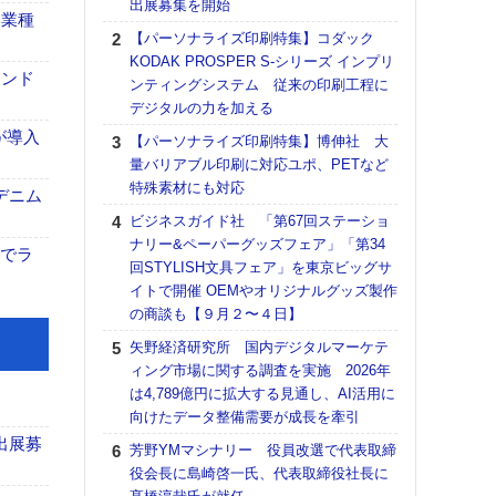
出展募集を開始
る
い業種
【パーソナライズ印刷特集】コダック
DNP
KODAK PROSPER S-シリーズ インプリ
上の
マンド
ンティングシステム 従来の印刷工程に
意識
デジタルの力を加える
時代
る組
が導入
【パーソナライズ印刷特集】博伸社 大
量バリアブル印刷に対応ユポ、PETなど
【パ
特殊素材にも対応
量バ
デニム
特殊
ビジネスガイド社 「第67回ステーショ
ナリー&ペーパーグッズフェア」「第34
ホリゾ
トでラ
回STYLISH文具フェア」を東京ビッグサ
で“Hor
イトで開催 OEMやオリジナルグッズ製作
催へ～
の商談も【９月２〜４日】
TO
スマ
矢野経済研究所 国内デジタルマーケテ
ィング市場に関する調査を実施 2026年
理想
は4,789億円に拡大する見通し、AI活用に
刷向
向けたデータ整備需要が成長を牽引
ン 『
を７
出展募
芳野YMマシナリー 役員改選で代表取締
面の
役会長に島崎啓一氏、代表取締役社長に
対応