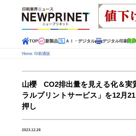
TOP
新製品
ＡＩ・デジタル
デジタル印刷
Home
–
印刷通販
インデックス
TOP
新着記事
特集記事
動画コンテンツ
山櫻 CO2排出量を見える化＆
カテゴリー一覧
ラルプリントサービス」を12月2
新商品
新製品
ＡＩ・デジタル
デジタル印刷
印刷
押し
特集記事カテゴリー一覧
特集・デジタル印刷 アイデアで勝負！ ～多様なビジネス
2023.12.28
特集・デジタル印刷 ～ 新成長軌道を描く