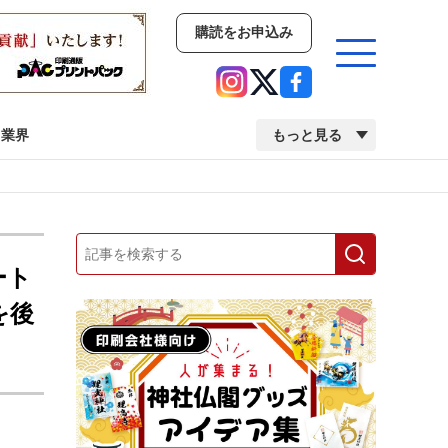
購読をお申込み
業界
もっと見る
新商品
イベント
市場・統計
人事・移転・異動・訃報
ート
を後
業界
市場・統計
人事・移転・異動・訃報
2022 見える化・MIS特集
2022 検査・校正特集