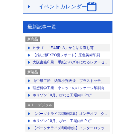
イベントカレンダー
最新記事一覧
新商品
ヒサゴ 「FUJIPLA」から貼り直し可...
【推し活EXPO夏レポート】原色美術印刷...
大阪書籍印刷 手紙がパズルになるレターセ...
新製品
山中紙工所 紙製小判抜袋「プラストッテ」...
理想科学工業 小ロットのパッケージ印刷向...
ホリゾン 10月、びわこ工場内HIPで“...
ＡＩ・デジタル
【パーソナライズ印刷特集】オンデオマ ク...
ホリゾン 10月、びわこ工場内HIPで“...
【パーソナライズ印刷特集】インターロジッ...