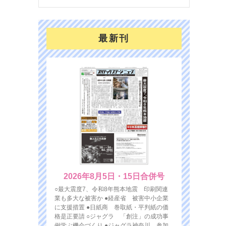
最新刊
2026年8月5日・15日合併号
○最大震度7、令和8年熊本地震 印刷関連
業も多大な被害か ●経産省 被害中小企業
に支援措置 ●日紙商 巻取紙・平判紙の価
格是正要請 ○ジャグラ 「創注」の成功事
例学ぶ機会づくり ●ジャグラ神奈川 参加