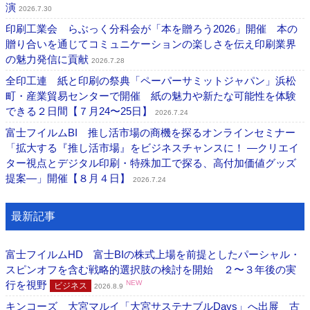
演
2026.7.30
印刷工業会 らぶっく分科会が「本を贈ろう2026」開催 本の
贈り合いを通じてコミュニケーションの楽しさを伝え印刷業界
の魅力発信に貢献
2026.7.28
全印工連 紙と印刷の祭典「ペーパーサミットジャパン」浜松
町・産業貿易センターで開催 紙の魅力や新たな可能性を体験
できる２日間【７月24〜25日】
2026.7.24
富士フイルムBI 推し活市場の商機を探るオンラインセミナー
「拡大する『推し活市場』をビジネスチャンスに！ ―クリエイ
ター視点とデジタル印刷・特殊加工で探る、高付加価値グッズ
提案―」開催【８月４日】
2026.7.24
最新記事
富士フイルムHD 富士BIの株式上場を前提としたパーシャル・
スピンオフを含む戦略的選択肢の検討を開始 ２〜３年後の実
行を視野
NEW
ビジネス
2026.8.9
キンコーズ 大宮マルイ「大宮サステナブルDays」へ出展 古