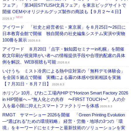
フェア」「第34回STYLISH文具フェア」を東京ビッグサイトで
開催 OEMやオリジナルグッズ製作の商談も【９月２〜４日】
NEW
2026.8.7
アイワード 「社史と経営者伝・東京展」を８月25日〜26日に
日本教育会館で開催 独自開発の社史編集システム実演や実物
100冊を展示
2026.8.6
アイワード ８月20日「点字・触知図セミナーin札幌」を開催
欧文印刷が視覚障がい者への情報提供手段や合理的配慮の具体
例を解説、WEB視聴も可能
2026.8.4
いけうち ミスト冷房による熱中症対策の「無料デモ体験会」
を全国５拠点で開催 実機による霧の体感や技術相談を実施
【７月31日・８月７日】
2026.8.3
ホリゾン 10月、びわこ工場内HIPで“Horizon Smart Factory 2026
in HIP開催へ～“無人化との共存 〜FIRST TOUCH〜”、人の介
入を最小限に抑えたスマートファクトリーを体感
2026.8.3
RMGT サマーショー 2026を開催 「Green Printing Evolution
―“選ばれる”ための環境戦略」 経営・労働・地球の3つの「環
境」をキーワードにセミナーと最新技術のソリューションを実