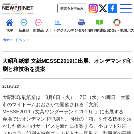
購読をお申込み
TOP
新商品
新製品
ＡＩ・デジタル
デジタル印刷
印刷通販
SDGs・地域
ポ
Home
–
イベント
インデックス
大昭和紙業 文紙MESSE2019に出展、オンデマンド印
TOP
新着記事
特集記事
動画コンテンツ
刷と箱技術を提案
インタビュー
コレクション
カテゴリー一覧
2019.7.23
新商品
新製品
ＡＩ・デジタル
デジタル印刷
印刷通販
大昭和印刷紙業は、8月6日（火）、7日（水）の両日、大阪
SDGs・地域
ポストプレス
ビジネス
イベント
信用情報
業界
市のマイドームおおさかで開催される『文紙
市場・統計
人事・移転・異動・訃報
MESSE2019（文具ワンダーランド 2019）』に出展する。
会場ではオンデマンド印刷と、同社の『箱』を作る技術を活
特集記事カテゴリー一覧
かした個人向けサービスを新たに提案する。小ロット対応・
2022 見える化・MIS特集
フルカラー印刷＋特色ゴールドトナー印刷で、利用者の要望