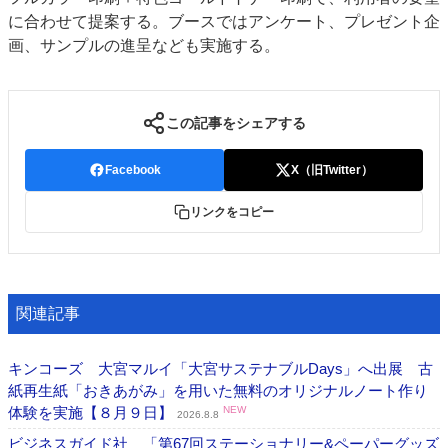
に合わせて提案する。ブースではアンケート、プレゼント企
特集・デジタル印刷 アイデアで勝負！ ～多様なビジネス・多彩な商材～
画、サンプルの進呈なども実施する。
JAPAN PACK 2023 特集
中古印刷機・製本機特集
2022 検査・校正特集
特集・デジタル印刷 ～ 新成長軌道を描く
案内
この記事をシェアする
発刊案内
JFPI印刷用語集
印刷機材年鑑
Facebook
X（旧Twitter）
運営
リンクをコピー
会社案内
購読・購入申し込み
サイトポリシー
お問い合わせ
関連記事
キンコーズ 大宮マルイ「大宮サステナブルDays」へ出展 古
紙再生紙「おきあがみ」を用いた無料のオリジナルノート作り
体験を実施【８月９日】
NEW
2026.8.8
ビジネスガイド社 「第67回ステーショナリー&ペーパーグッズ