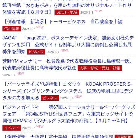
紙再生紙「おきあがみ」を用いた無料のオリジナルノート作り
体験を実施【８月９日】
NEW
SDGs・地域
2026.8.8
【倒産情報 新潟県】トーヨービジネス 自己破産を申請
NEW
信用情報
2026.8.7
JAGAT 「page2027」ポスターデザイン決定、加藤文明社のデ
ザインを採用 公式サイトも例年より大幅に前倒し公開し出展
募集を開始
NEW
ビジネス
2026.8.7
芳野YMマシナリー 役員改選で代表取締役会長に島崎啓一氏、
代表取締役社長に髙橋淳哉氏が就任
人事・移転・異動・訃報
NEW
2026.8.7
【パーソナライズ印刷特集】コダック KODAK PROSPER S-
シリーズ インプリンティングシステム 従来の印刷工程にデジ
タルの力を加える
NEW
ビジネス
2026.8.7
ビジネスガイド社 「第67回ステーショナリー&ペーパーグッズ
フェア」「第34回STYLISH文具フェア」を東京ビッグサイトで
開催 OEMやオリジナルグッズ製作の商談も【９月２〜４日】
NEW
イベント
2026.8.7
【倒産情報 大阪府】富士美術 破産手続き開始決定
信用情報