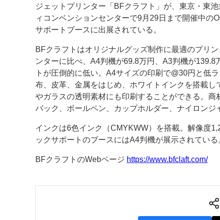
ジェットプリンター「BFクラフト」が、東京・東
ィコンベンションセンターで9月29日まで開催中のOG
案内
サポートブースに出展されている。
発刊案内
JFPI印刷用語集
印刷機材年鑑
BFクラフトはオリジナルグッズ制作に最適のプリ
ンターに比べ、A4判機が69.8万円、A3判機が139
運営
トが圧倒的に低い。A4サイズの印刷で@30円と低
会社案内
購読・購入申し込み
サイトポリシ
布、皮革、金属をはじめ、ホワイトインクを搭載し
やガラスの透明素材にも印刷することができる。商
バック、ボールペン、カップホルダー、ナイロンジ
インクは6色インク（CMYKWW）を搭載。解像度1,2
ックサポートのブースにはA4判機が展示されている
BFクラフトのWebページ
https://www.bfclaft.com/