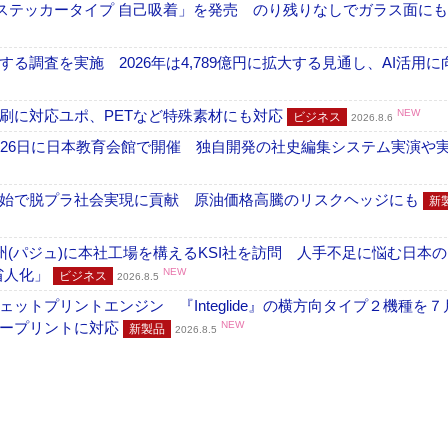
フ ステッカータイプ 自己吸着」を発売 のり残りなしでガラス面に
調査を実施 2026年は4,789億円に拡大する見通し、AI活用に
刷に対応ユポ、PETなど特殊素材にも対応
NEW
ビジネス
2026.8.6
26日に日本教育会館で開催 独自開発の社史編集システム実演や実物
開始で脱プラ社会実現に貢献 原油価格高騰のリスクヘッジにも
新
州(パジュ)に本社工場を構えるKSI社を訪問 人手不足に悩む日本
・省人化」
NEW
ビジネス
2026.8.5
トプリントエンジン 『Integlide』の横方向タイプ２機種を７
ラープリントに対応
NEW
新製品
2026.8.5