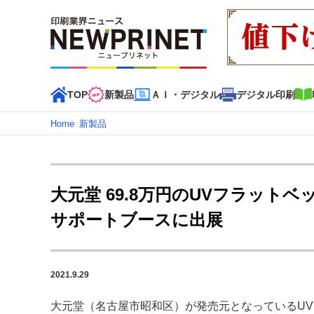
TOP
新製品
ＡＩ・デジタル
デジタル印刷
Home
–
新製品
インデックス
TOP
新着記事
特集記事
動画コンテンツ
大元堂 69.8万円のUVフラットベ
カテゴリー一覧
サポートブースに出展
新商品
新製品
ＡＩ・デジタル
デジタル印刷
印刷
特集記事カテゴリー一覧
2021.9.29
特集・デジタル印刷 アイデアで勝負！ ～多様なビジネス
特集・デジタル印刷 ～ 新成長軌道を描く
大元堂（名古屋市昭和区）が発売元となっているU