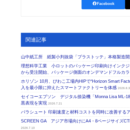
Facebook
関連記事
山中紙工所 紙製小判抜袋「プラストッテ」本格製造
理想科学工業 小ロットのパッケージ印刷向けインクジェッ
から受注開始、パッケージ側面のオンデマンドフルカ
ホリゾン 10月、びわこ工場内HIPで“Horizon Smart Fa
入を最小限に抑えたスマートファクトリーを体感
2026.8.3
セイコーエプソン デジタル捺染機「Monna Lisa ML-
黒表現を実現
2026.7.21
パラシュート 印刷速度と材料コストを同時に改善する
SCREEN GA アジア市場向けにA4・8ページサイズCTP「
2026.7.10