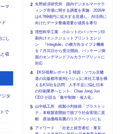
る
矢野経済研究所 国内デジタルマーケテ
ォーマ
ィング市場に関する調査を実施 2026年
DNP
は4,789億円に拡大する見通し、AI活用に
上の
ード
向けたデータ整備需要が成長を牽引
意識
時代
理想科学工業 小ロットのパッケージ印
る組
能にし
刷向けインクジェットプリントエンジ
ン 『Integlide』の横方向タイプ２機種
【パ
を７月31日から受注開始、パッケージ側
量バ
化と収
面のオンデマンドフルカラープリントに
特殊
対応
ホリゾ
【KSI視察レポート】韓国・ソウル京畿
で“Hor
道の出版都市坡州(パジュ)に本社工場を構
催へ～
えるKSI社を訪問 人手不足に悩む日本
TO
の印刷業界へヒント、Chae Jong Jun
スマ
デジタ
CEO が語る「集中制御・省人化」
【K
山中紙工所 紙製小判抜袋「プラストッ
道の
イトで
テ」本格製造開始で脱プラ社会実現に貢
える
献 原油価格高騰のリスクヘッジにも
の印刷
CE
アイワード 「社史と経営者伝・東京