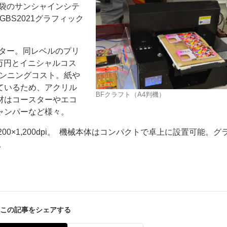
池袋のサンシャインシテ
BS2021グラフィック
ンター。同レベルのプリ
.8万円とイニシャルコス
ランニングコスト。紙や
ー
お問い合わせ
ているため、アクリル
BFクラフト（A4判機）
材はコースターやエコ
ャンパーなど様々。
00×1,200dpi。 機械本体はコンパクトで卓上に設置可能。グ
。
この記事をシェアする