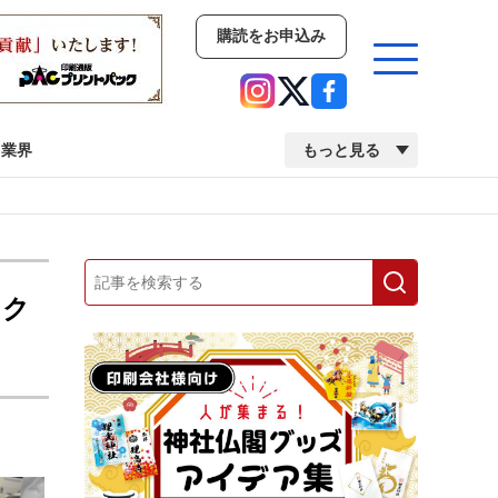
購読をお申込み
業界
もっと見る
新商品
イベント
市場・統計
人事・移転・異動・訃報
ック
業界
市場・統計
人事・移転・異動・訃報
2022 見える化・MIS特集
2022 検査・校正特集