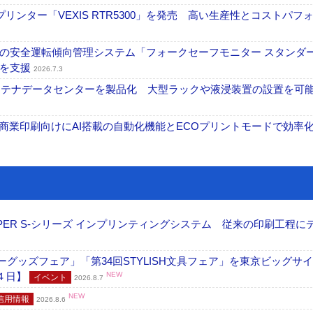
リンター「VEXIS RTR5300」を発売 高い生産性とコストパフ
の安全運転傾向管理システム「フォークセーフモニター スタンダ
上を支援
2026.7.3
コンテナデータセンターを製品化 大型ラックや液浸装置の設置を可
表 A3商業印刷向けにAI搭載の自動化機能とECOプリントモードで効率
PER S-シリーズ インプリンティングシステム 従来の印刷工程に
グッズフェア」「第34回STYLISH文具フェア」を東京ビッグサ
４日】
NEW
イベント
2026.8.7
NEW
信用情報
2026.8.6