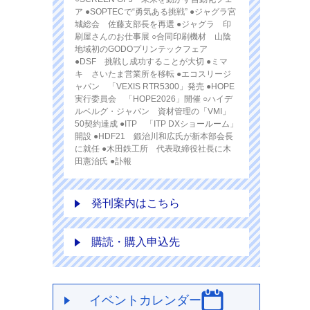
ア ●SOPTECで“勇気ある挑戦” ●ジャグラ宮
城総会 佐藤支部長を再選 ●ジャグラ 印
刷屋さんのお仕事展 ○合同印刷機材 山陰
地域初のGODOプリンテックフェア
●DSF 挑戦し成功することが大切 ●ミマ
キ さいたま営業所を移転 ●エコスリージ
ャパン 「VEXIS RTR5300」発売 ●HOPE
実行委員会 「HOPE2026」開催 ○ハイデ
ルベルグ・ジャパン 資材管理の「VMI」
50契約達成 ●ITP 「ITP DXショールーム」
開設 ●HDF21 鍛治川和広氏が新本部会長
に就任 ●木田鉄工所 代表取締役社長に木
田憲治氏 ●訃報
発刊案内はこちら
購読・購入申込先
イベントカレンダー