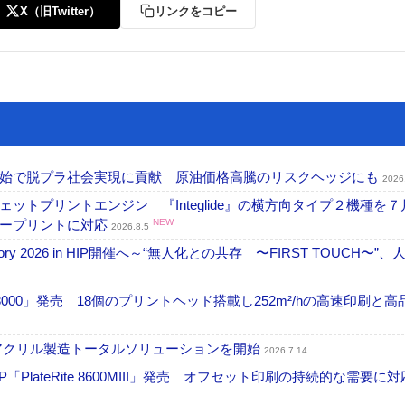
X（旧Twitter）
リンクをコピー
開始で脱プラ社会実現に貢献 原油価格高騰のリスクヘッジにも
2026
トプリントエンジン 『Integlide』の横方向タイプ２機種を７
ラープリントに対応
NEW
2026.8.5
ctory 2026 in HIP開催へ～“無人化との共存 〜FIRST TOUCH〜”
18000」発売 18個のプリントヘッド搭載し252m²/hの高速印刷と
アクリル製造トータルソリューションを開始
2026.7.14
PlateRite 8600MIII」発売 オフセット印刷の持続的な需要に対