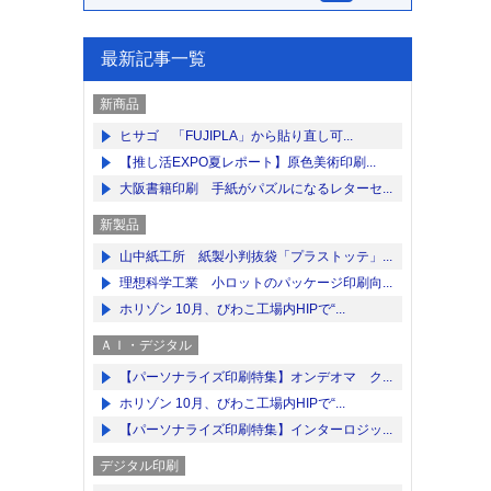
最新記事一覧
新商品
ヒサゴ 「FUJIPLA」から貼り直し可...
【推し活EXPO夏レポート】原色美術印刷...
大阪書籍印刷 手紙がパズルになるレターセ...
新製品
山中紙工所 紙製小判抜袋「プラストッテ」...
理想科学工業 小ロットのパッケージ印刷向...
ホリゾン 10月、びわこ工場内HIPで“...
ＡＩ・デジタル
【パーソナライズ印刷特集】オンデオマ ク...
ホリゾン 10月、びわこ工場内HIPで“...
【パーソナライズ印刷特集】インターロジッ...
デジタル印刷