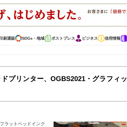
印刷通販
SDGs・地域
ポストプレス
ビジネス
信用情報
インタビュー
コレクション
ッドプリンター、OGBS2021・グラフィ
通販
SDGs・地域
ポストプレス
ビジネス
イベント
信用情報
・多彩な商材～
JAPAN PACK 2023 特集
中古印刷機・製本機特集
Vフラットベッドインク