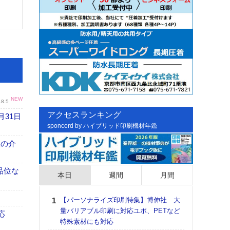
NEW
.8.5
アクセスランキング
月31日
sponcerd by ハイブリッド印刷機材年鑑
、人の介
高品位な
本日
週間
月間
【パーソナライズ印刷特集】博伸社 大
日印
量バリアブル印刷に対応ユポ、PETなど
た個
応
特殊素材にも対応
彰」