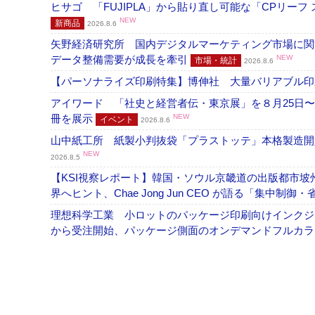
ヒサゴ 「FUJIPLA」から貼り直し可能な「CPリー
NEW
新商品
2026.8.6
矢野経済研究所 国内デジタルマーケティング市場に関する
データ整備需要が成長を牽引
NEW
市場・統計
2026.8.6
【パーソナライズ印刷特集】博伸社 大量バリアブル印
アイワード 「社史と経営者伝・東京展」を８月25日〜
冊を展示
NEW
イベント
2026.8.6
山中紙工所 紙製小判抜袋「プラストッテ」本格製造
NEW
2026.8.5
【KSI視察レポート】韓国・ソウル京畿道の出版都市坡
界へヒント、Chae Jong Jun CEO が語る「集中制御
理想科学工業 小ロットのパッケージ印刷向けインクジェッ
から受注開始、パッケージ側面のオンデマンドフルカ