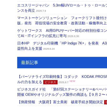
エコスリージャパン 5.3m幅UVロール・トゥ・ロールプ
ンスを両立
2026.7.9
マーストーケンソリューション フォークリフト後付け
版」発売 荷役現場の安全教育・改善活動・稼働率向
ゲットワークス AI用GPUサーバー対応の特別仕様
てAI・ITインフラの拡充に寄与
2026.6.30
日本HP デジタル印刷機「HP Indigo 7K+」を発
益性向上を支援
2026.6.24
最新記事
【パーソナライズ印刷特集】コダック KODAK PROS
ルの力を加える
NEW
ビジネス
2026.8.7
ビジネスガイド社 「第67回ステーショナリー&ペーパー
開催 OEMやオリジナルグッズ製作の商談も【９月２〜
【倒産情報 大阪府】富士美術 破産手続き開始決定