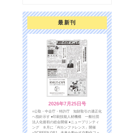
最新刊
2026年7月25日号
○公取・中企庁・特許庁 知財取引の適正化
へ指針示す ●印刷技能人材機構 一般社団
法人化後初の総会開催 ●ニュープリンティ
ング ８月に「AIカンファレンス」開催
○SCREEN GPJ 未来を動かす自動化フェ