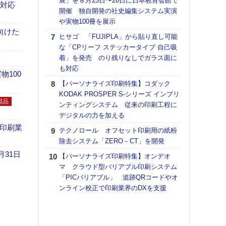
展」を８月25日〜26日に日本教育会館で
理想
も対応
開催 独自開発の社史編集システム実演
刷向
や実物100冊を展示
ン 『
向けた
を７
ヒサゴ 「FUJIPLA」から貼り直し可能
面の
な「CPリーフ ステッカータイプ 自己吸
対応
着」を発売 のり残りなしでガラス面に
も対応
KO
100
体製
【パーソナライズ印刷特集】コダック
KODAK PROSPER S-シリーズ インプリ
【ペ
製品
ンティングシステム 従来の印刷工程に
ト】
デジタルの力を加える
アで
の印刷業
テクノロール オフセット印刷用の紙粉
【パ
除去システム「ZERO－CT」を開発
士フ
パン
月31日
【パーソナライズ印刷特集】オンデオ
書を
マ クラウド型バリアブル印刷システム
ツー
「PICバリアブル」 追跡QRコードやオ
トも
ンライン校正で印刷業界のDXを支援
富士
地・
付表