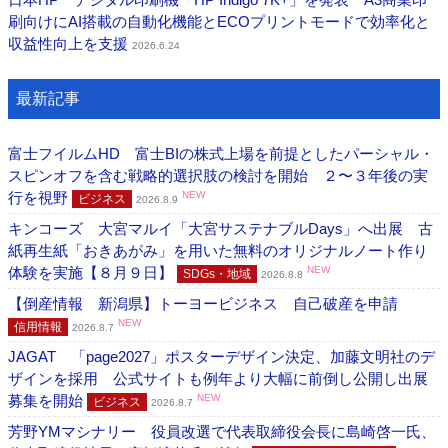
刷向けにAI搭載の自動化機能とECOプリントモードで効率化と
収益性向上を支援
2026.6.24
最新記事
富士フイルムHD 富士BIの株式上場を前提としたパーシャル・
スピンオフを含む戦略的選択肢の検討を開始 ２〜３年後の実
行を視野
NEW
ビジネス
2026.8.9
キンコーズ 大宮マルイ「大宮サステナブルDays」へ出展 古
紙再生紙「おきあがみ」を用いた無料のオリジナルノート作り
体験を実施【８月９日】
NEW
SDGs・地域
2026.8.8
【倒産情報 新潟県】トーヨービジネス 自己破産を申請
NEW
信用情報
2026.8.7
JAGAT 「page2027」ポスターデザイン決定、加藤文明社のデ
ザインを採用 公式サイトも例年より大幅に前倒し公開し出展
募集を開始
NEW
ビジネス
2026.8.7
芳野YMマシナリー 役員改選で代表取締役会長に島崎啓一氏、