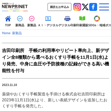
購読をお申込み
TOP
新商品
新製品
ＡＩ・デジタル
デジタル印刷
印刷通販
SDGs・地域
ポ
Home
–
新製品
インデックス
吉田印刷所 手帳の利用率やリピート率向上、新デザ
TOP
新着記事
特集記事
動画コンテンツ
イン全8種類から選べるおくすり手帳を11月1日(水)よ
インタビュー
コレクション
り発売、中身に血圧や予防接種の記録ができる高い機
カテゴリー一覧
能性を付与
新商品
新製品
ＡＩ・デジタル
デジタル印刷
印刷通販
SDGs・地域
ポストプレス
ビジネス
イベント
信用情報
業界
2023.11.10
市場・統計
人事・移転・異動・訃報
薬袋やおくすり手帳製造を手掛ける株式会社吉田印刷所は
2023年11月1日(水)より、新しい表紙デザインを追加したお
特集記事カテゴリー一覧
くすり手帳を発売した。
特集・デジタル印刷 アイデアで勝負！ ～多様なビジネス・多彩な商材～