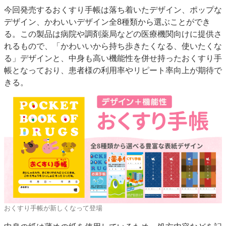
今回発売するおくすり手帳は落ち着いたデザイン、ポップな
JAPAN PACK 2023 特集
中古印刷機・製本機特集
デザイン、かわいいデザイン全8種類から選ぶことができ
2022 見える化・MIS特集
2022 検査・校正特集
る。この製品は病院や調剤薬局などの医療機関向けに提供さ
特集・デジタル印刷 ～ 新成長軌道を描く
れるもので、「かわいいから持ち歩きたくなる、使いたくな
る」デザインと、中身も高い機能性を併せ持ったおくすり手
案内
帳となっており、患者様の利用率やリピート率向上が期待で
発刊案内
JFPI印刷用語集
印刷機材年鑑
きる。
運営
会社案内
購読・購入申し込み
サイトポリシー
お問い合わせ
おくすり手帳が新しくなって登場