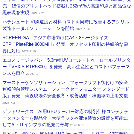
売 18個のプリントヘッド搭載し252m²/hの高速印刷と高品位な
黒表現を実現
2026.7.21
パラシュート 印刷速度と材料コストを同時に改善するアクリル
製造トータルソリューションを開始
2026.7.14
SCREEN GA アジア市場向けにA4・8ページサイズ
CTP「PlateRite 8600MIII」発売 オフセット印刷の持続的な需
要に対応
2026.7.10
エコスリージャパン 5.3m幅UVロール・トゥ・ロールプリンタ
ー「VEXIS RTR5300」を発売 高い生産性とコストパフォーマ
ンスを両立
2026.7.9
マーストーケンソリューション フォークリフト後付けの安全
運転傾向管理システム「フォークセーフモニター スタンダード
版」発売 荷役現場の安全教育・改善活動・稼働率向上を支援
2026.7.3
ゲットワークス AI用GPUサーバー対応の特別仕様コンテナデ
ータセンターを製品化 大型ラックや液浸装置の設置を可能に
してAI・ITインフラの拡充に寄与
2026.6.30
日本HP デジタル印刷機「HP Indigo 7K+」を発表 A3商業印