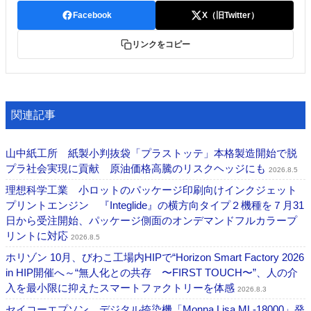
Facebook
X（旧Twitter）
リンクをコピー
関連記事
山中紙工所 紙製小判抜袋「プラストッテ」本格製造開始で脱
プラ社会実現に貢献 原油価格高騰のリスクヘッジにも
2026.8.5
理想科学工業 小ロットのパッケージ印刷向けインクジェット
プリントエンジン 『Integlide』の横方向タイプ２機種を７月31
日から受注開始、パッケージ側面のオンデマンドフルカラープ
リントに対応
2026.8.5
ホリゾン 10月、びわこ工場内HIPで“Horizon Smart Factory 2026
in HIP開催へ～“無人化との共存 〜FIRST TOUCH〜”、人の介
入を最小限に抑えたスマートファクトリーを体感
2026.8.3
セイコーエプソン デジタル捺染機「Monna Lisa ML-18000」発