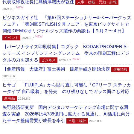
代表取締役社長に髙橋淳哉氏が就任
人事・移転・異動・訃報
NEW
2026.8.7
ビジネスガイド社 「第67回ステーショナリー&ペーパーグッズ
フェア」「第34回STYLISH文具フェア」を東京ビッグサイトで
開催 OEMやオリジナルグッズ製作の商談も【９月２〜４日】
NEW
イベント
2026.8.7
【パーソナライズ印刷特集】コダック KODAK PROSPER S-
シリーズ インプリンティングシステム 従来の印刷工程にデジ
タルの力を加える
NEW
ビジネス
2026.8.7
【倒産情報 大阪府】富士美術 破産手続き開始決定
信用情報
2026.8.6
ヒサゴ 「FUJIPLA」から貼り直し可能な「CPリーフ ステッカ
ータイプ 自己吸着」を発売 のり残りなしでガラス面にも対応
新商品
2026.8.6
矢野経済研究所 国内デジタルマーケティング市場に関する調
査を実施 2026年は4,789億円に拡大する見通し、AI活用に向け
たデータ整備需要が成長を牽引
市場・統計
2026.8.6