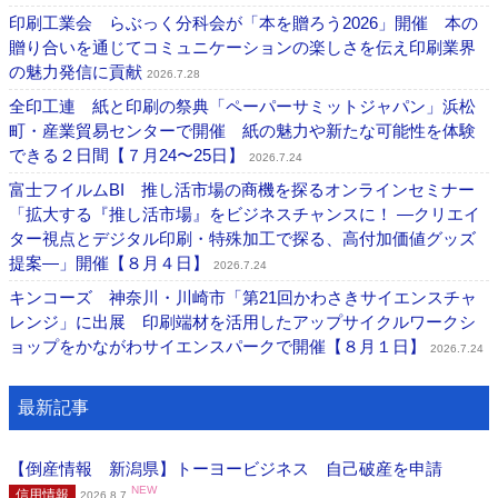
印刷工業会 らぶっく分科会が「本を贈ろう2026」開催 本の
贈り合いを通じてコミュニケーションの楽しさを伝え印刷業界
の魅力発信に貢献
2026.7.28
全印工連 紙と印刷の祭典「ペーパーサミットジャパン」浜松
町・産業貿易センターで開催 紙の魅力や新たな可能性を体験
できる２日間【７月24〜25日】
2026.7.24
富士フイルムBI 推し活市場の商機を探るオンラインセミナー
「拡大する『推し活市場』をビジネスチャンスに！ ―クリエイ
ター視点とデジタル印刷・特殊加工で探る、高付加価値グッズ
提案―」開催【８月４日】
2026.7.24
キンコーズ 神奈川・川崎市「第21回かわさきサイエンスチャ
レンジ」に出展 印刷端材を活用したアップサイクルワークシ
ョップをかながわサイエンスパークで開催【８月１日】
2026.7.24
最新記事
【倒産情報 新潟県】トーヨービジネス 自己破産を申請
NEW
信用情報
2026.8.7