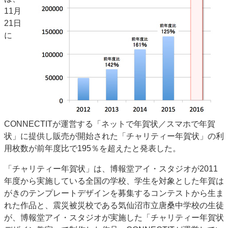
11月
特集・デジタル印刷 アイデアで勝負！ ～多様なビジネス・多彩な商材～
21日
JAPAN PACK 2023 特集
中古印刷機・製本機特集
2022 検査・校正特集
に
特集・デジタル印刷 ～ 新成長軌道を描く
案内
発刊案内
JFPI印刷用語集
印刷機材年鑑
運営
会社案内
購読・購入申し込み
サイトポリシー
お問い合わせ
CONNECTITが運営する「ネットで年賀状／スマホで年賀
状」に提供し販売が開始された「チャリティー年賀状」の利
用枚数が前年度比で195％を超えたと発表した。
「チャリティー年賀状」は、博報堂アイ・スタジオが2011
年度から実施している全国の学校、学生を対象とした年賀は
がきのテンプレートデザインを募集するコンテストから生ま
れた作品と、震災被災校である気仙沼市立唐桑中学校の生徒
が、博報堂アイ・スタジオが実施した「チャリティー年賀状