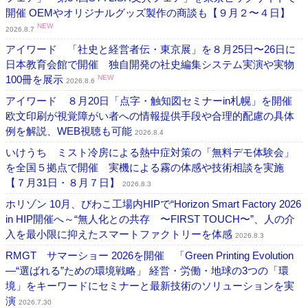
開催 OEMやオリジナルグッズ製作の商談も【９月２〜４日】
NEW
2026.8.7
アイワード 「社史と経営者伝・東京展」を８月25日〜26日に
日本教育会館で開催 独自開発の社史編集システム実演や実物
100冊を展示
NEW
2026.8.6
アイワード ８月20日「点字・触知図セミナーin札幌」を開催
欧文印刷が視覚障がい者への情報提供手段や合理的配慮の具体
例を解説、WEB視聴も可能
2026.8.4
いけうち ミスト冷房による熱中症対策の「無料デモ体験会」
を全国５拠点で開催 実機による霧の体感や技術相談を実施
【７月31日・８月７日】
2026.8.3
ホリゾン 10月、びわこ工場内HIPで“Horizon Smart Factory 2026
in HIP開催へ～“無人化との共存 〜FIRST TOUCH〜”、人の介
入を最小限に抑えたスマートファクトリーを体感
2026.8.3
RMGT サマーショー 2026を開催 「Green Printing Evolution
―“選ばれる”ための環境戦略」 経営・労働・地球の3つの「環
境」をキーワードにセミナーと最新技術のソリューションを実
演
2026.7.30