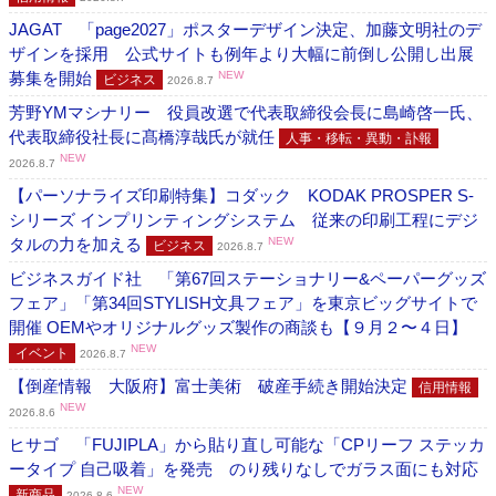
JAGAT 「page2027」ポスターデザイン決定、加藤文明社のデ
ザインを採用 公式サイトも例年より大幅に前倒し公開し出展
募集を開始
NEW
ビジネス
2026.8.7
芳野YMマシナリー 役員改選で代表取締役会長に島崎啓一氏、
代表取締役社長に髙橋淳哉氏が就任
人事・移転・異動・訃報
NEW
2026.8.7
【パーソナライズ印刷特集】コダック KODAK PROSPER S-
シリーズ インプリンティングシステム 従来の印刷工程にデジ
タルの力を加える
NEW
ビジネス
2026.8.7
ビジネスガイド社 「第67回ステーショナリー&ペーパーグッズ
フェア」「第34回STYLISH文具フェア」を東京ビッグサイトで
開催 OEMやオリジナルグッズ製作の商談も【９月２〜４日】
NEW
イベント
2026.8.7
【倒産情報 大阪府】富士美術 破産手続き開始決定
信用情報
NEW
2026.8.6
ヒサゴ 「FUJIPLA」から貼り直し可能な「CPリーフ ステッカ
ータイプ 自己吸着」を発売 のり残りなしでガラス面にも対応
NEW
新商品
2026.8.6