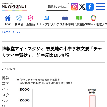
購読をお申込み
TOP
新商品
新製品
ＡＩ・デジタル
デジタル印刷
印刷通販
SDGs・地域
ポ
Home
–
イベント
インデックス
博報堂アイ・スタジオ 被災地の小中学校支援「チャ
TOP
新着記事
特集記事
動画コンテンツ
リティ年賀状」、前年度比195％増
インタビュー
コレクション
カテゴリー一覧
2016.12.9
新商品
新製品
ＡＩ・デジタル
デジタル印刷
印刷通販
博報
SDGs・地域
ポストプレス
ビジネス
イベント
信用情報
業界
堂ア
市場・統計
人事・移転・異動・訃報
イ・
スタ
特集記事カテゴリー一覧
ジオ
2022 見える化・MIS特集
は、