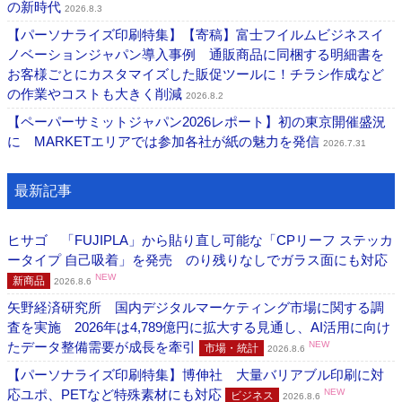
の新時代
2026.8.3
【パーソナライズ印刷特集】【寄稿】富士フイルムビジネスイ
ノベーションジャパン導入事例 通販商品に同梱する明細書を
お客様ごとにカスタマイズした販促ツールに！チラシ作成など
の作業やコストも大きく削減
2026.8.2
【ペーパーサミットジャパン2026レポート】初の東京開催盛況
に MARKETエリアでは参加各社が紙の魅力を発信
2026.7.31
最新記事
ヒサゴ 「FUJIPLA」から貼り直し可能な「CPリーフ ステッカ
ータイプ 自己吸着」を発売 のり残りなしでガラス面にも対応
NEW
新商品
2026.8.6
矢野経済研究所 国内デジタルマーケティング市場に関する調
査を実施 2026年は4,789億円に拡大する見通し、AI活用に向け
たデータ整備需要が成長を牽引
NEW
市場・統計
2026.8.6
【パーソナライズ印刷特集】博伸社 大量バリアブル印刷に対
応ユポ、PETなど特殊素材にも対応
NEW
ビジネス
2026.8.6