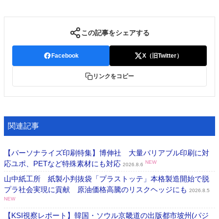
この記事をシェアする
Facebook
X（旧Twitter）
リンクをコピー
関連記事
【パーソナライズ印刷特集】博伸社 大量バリアブル印刷に対
応ユポ、PETなど特殊素材にも対応
NEW
2026.8.6
山中紙工所 紙製小判抜袋「プラストッテ」本格製造開始で脱
プラ社会実現に貢献 原油価格高騰のリスクヘッジにも
2026.8.5
NEW
【KSI視察レポート】韓国・ソウル京畿道の出版都市坡州(パジ