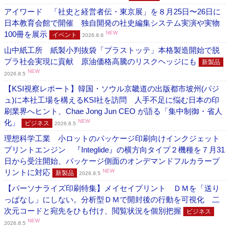
アイワード 「社史と経営者伝・東京展」を８月25日〜26日に
日本教育会館で開催 独自開発の社史編集システム実演や実物
100冊を展示
NEW
イベント
2026.8.6
山中紙工所 紙製小判抜袋「プラストッテ」本格製造開始で脱
プラ社会実現に貢献 原油価格高騰のリスクヘッジにも
新製品
NEW
2026.8.5
【KSI視察レポート】韓国・ソウル京畿道の出版都市坡州(パジ
ュ)に本社工場を構えるKSI社を訪問 人手不足に悩む日本の印
刷業界へヒント、Chae Jong Jun CEO が語る「集中制御・省人
化」
NEW
ビジネス
2026.8.5
理想科学工業 小ロットのパッケージ印刷向けインクジェット
プリントエンジン 『Integlide』の横方向タイプ２機種を７月31
日から受注開始、パッケージ側面のオンデマンドフルカラープ
リントに対応
NEW
新製品
2026.8.5
【パーソナライズ印刷特集】メイセイプリント ＤＭを「送り
っぱなし」にしない。分析型ＤＭで開封後の行動を可視化 二
次元コードと宛先をひも付け、閲覧状況を個別把握
ビジネス
NEW
2026.8.5