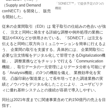
「SDNECT™」で提供予定の3つの
（Supply and Demand
特集・デジタル印刷 アイデアで勝負！ ～多様なビジネス・多彩な商材～
機能
conNECT）を開発し、 販売
JAPAN PACK 2023 特集
中古印刷機・製本機特集
2022 検査・校正特集
を開始した。
特集・デジタル印刷 ～ 新成長軌道を描く
従来の企業間取引（EDI）は 電子取引の仕組みの色合いが強
案内
く、 注文と同時に発生する詳細な調整や例外処理の業務に
発刊案内
JFPI印刷用語集
印刷機材年鑑
電話やFAXなどが併用されている。「SDNECT」は注文を
伝えると同時に双方向コミュニケーションを簡単に行えるよ
運営
う、 企業間の取引を支援する。具体的には、 企業間取引に
会社案内
購読・購入申し込み
サイトポリシー
必要な注文情報をデジタル化して管理できるDigitalization機
お問い合わせ
能」、 調整業務などをチャットで行える「Communication
機能」、取引データの一元管理によりデータ分析を可能にす
る「Analysis機能」の3つの機能を備え、 業務効率化を実
現。 凸版印刷が製造業として長年培ってきた調達業務の実
績とノウハウをデジタル化したことにより、 ユーザビリテ
ィに優れ基幹システムとの接続が容易で導入しやすい。
同社は2021年度までに関連事業含めて約150億円の売上を目
指す。