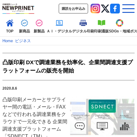
購読をお申込み
TOP
新商品
新製品
ＡＩ・デジタル
デジタル印刷
印刷通販
SDGs・地域
ポ
Home
–
ビジネス
インデックス
凸版印刷 DXで調達業務を効率化、企業間調達支援プ
TOP
新着記事
特集記事
動画コンテンツ
ラットフォームの販売を開始
インタビュー
コレクション
カテゴリー一覧
2020.8.6
新商品
新製品
ＡＩ・デジタル
デジタル印刷
印刷通販
凸版印刷メーカーとサプライ
SDGs・地域
ポストプレス
ビジネス
イベント
信用情報
業界
ヤー間の電話・メール・FAX
市場・統計
人事・移転・異動・訃報
などで行われる調達業務をク
ラウドで一元化できる 企業間
特集記事カテゴリー一覧
調達支援プラットフォーム
2022 見える化・MIS特集
「SDNECT（TM）」