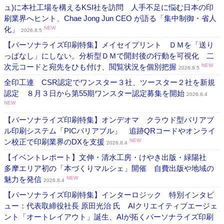
ュ)に本社工場を構えるKSI社を訪問 人手不足に悩む日本の印
刷業界へヒント、Chae Jong Jun CEO が語る「集中制御・省人
化」
NEW
2026.8.5
【パーソナライズ印刷特集】メイセイプリント ＤＭを「送り
っぱなし」にしない。分析型ＤＭで開封後の行動を可視化 二
次元コードと宛先をひも付け、閲覧状況を個別把握
NEW
2026.8.5
全印工連 CSR認定でワンスター３社、ツースター２社を新規
認定 ８月３日から第55期ワンスター認定募集を開始
2026.8.4
NEW
【パーソナライズ印刷特集】オンデオマ クラウド型バリアブ
ル印刷システム「PICバリアブル」 追跡QRコードやオンライ
ン校正で印刷業界のDXを支援
NEW
2026.8.4
【イベントレポート】文伸・清水工房・けやき出版・緑陽社
多摩エリア初の「本づくりマルシェ」開催 自費出版や地域の
魅力を発信
NEW
2026.8.4
【パーソナライズ印刷特集】インターロジック 特別インタビ
ュー：代表取締役社長 原田光治 氏 AIクリエイティブエージェ
ント「オートレイアウト」誕生、AIが拓くパーソナライズ印刷