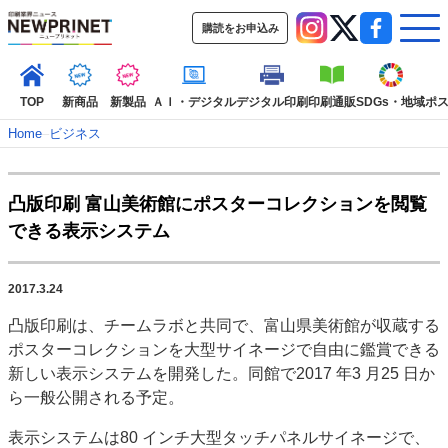
購読をお申込み
TOP
新商品
新製品
ＡＩ・デジタル
デジタル印刷
印刷通販
SDGs・地域
ポ
Home
–
ビジネス
インデックス
凸版印刷 富山美術館にポスターコレクションを閲覧
TOP
新着記事
特集記事
動画コンテンツ
できる表示システム
インタビュー
コレクション
カテゴリー一覧
2017.3.24
新商品
新製品
ＡＩ・デジタル
デジタル印刷
印刷通販
凸版印刷は、チームラボと共同で、富山県美術館が収蔵する
SDGs・地域
ポストプレス
ビジネス
イベント
信用情報
業界
ポスターコレクションを大型サイネージで自由に鑑賞できる
市場・統計
人事・移転・異動・訃報
新しい表示システムを開発した。同館で2017 年3 月25 日か
ら一般公開される予定。
特集記事カテゴリー一覧
表示システムは80 インチ大型タッチパネルサイネージで、
2022 見える化・MIS特集