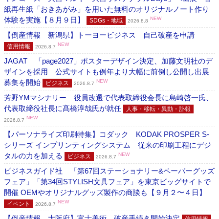
紙再生紙「おきあがみ」を用いた無料のオリジナルノート作り
体験を実施【８月９日】
NEW
SDGs・地域
2026.8.8
【倒産情報 新潟県】トーヨービジネス 自己破産を申請
NEW
信用情報
2026.8.7
JAGAT 「page2027」ポスターデザイン決定、加藤文明社のデ
ザインを採用 公式サイトも例年より大幅に前倒し公開し出展
募集を開始
NEW
ビジネス
2026.8.7
芳野YMマシナリー 役員改選で代表取締役会長に島崎啓一氏、
代表取締役社長に髙橋淳哉氏が就任
人事・移転・異動・訃報
NEW
2026.8.7
【パーソナライズ印刷特集】コダック KODAK PROSPER S-
シリーズ インプリンティングシステム 従来の印刷工程にデジ
タルの力を加える
NEW
ビジネス
2026.8.7
ビジネスガイド社 「第67回ステーショナリー&ペーパーグッズ
フェア」「第34回STYLISH文具フェア」を東京ビッグサイトで
開催 OEMやオリジナルグッズ製作の商談も【９月２〜４日】
NEW
イベント
2026.8.7
【倒産情報 大阪府】富士美術 破産手続き開始決定