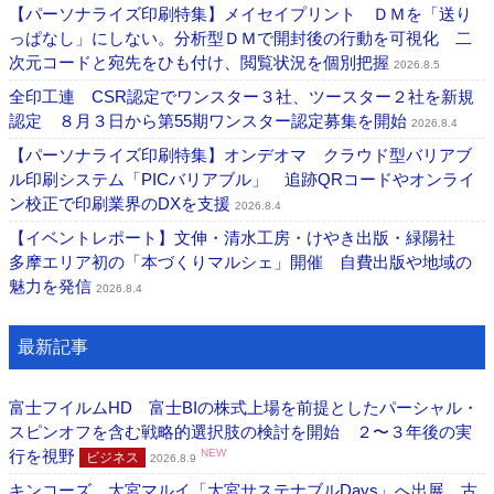
【パーソナライズ印刷特集】メイセイプリント ＤＭを「送り
っぱなし」にしない。分析型ＤＭで開封後の行動を可視化 二
次元コードと宛先をひも付け、閲覧状況を個別把握
2026.8.5
全印工連 CSR認定でワンスター３社、ツースター２社を新規
認定 ８月３日から第55期ワンスター認定募集を開始
2026.8.4
【パーソナライズ印刷特集】オンデオマ クラウド型バリアブ
ル印刷システム「PICバリアブル」 追跡QRコードやオンライ
ン校正で印刷業界のDXを支援
2026.8.4
【イベントレポート】文伸・清水工房・けやき出版・緑陽社
多摩エリア初の「本づくりマルシェ」開催 自費出版や地域の
魅力を発信
2026.8.4
最新記事
富士フイルムHD 富士BIの株式上場を前提としたパーシャル・
スピンオフを含む戦略的選択肢の検討を開始 ２〜３年後の実
行を視野
NEW
ビジネス
2026.8.9
キンコーズ 大宮マルイ「大宮サステナブルDays」へ出展 古