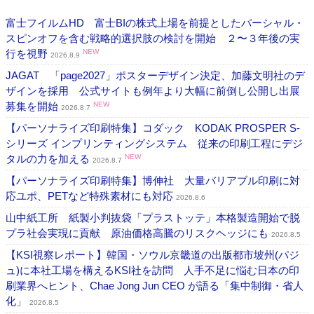
富士フイルムHD 富士BIの株式上場を前提としたパーシャル・
スピンオフを含む戦略的選択肢の検討を開始 ２〜３年後の実
行を視野
NEW
2026.8.9
JAGAT 「page2027」ポスターデザイン決定、加藤文明社のデ
ザインを採用 公式サイトも例年より大幅に前倒し公開し出展
募集を開始
NEW
2026.8.7
【パーソナライズ印刷特集】コダック KODAK PROSPER S-
シリーズ インプリンティングシステム 従来の印刷工程にデジ
タルの力を加える
NEW
2026.8.7
【パーソナライズ印刷特集】博伸社 大量バリアブル印刷に対
応ユポ、PETなど特殊素材にも対応
2026.8.6
山中紙工所 紙製小判抜袋「プラストッテ」本格製造開始で脱
プラ社会実現に貢献 原油価格高騰のリスクヘッジにも
2026.8.5
【KSI視察レポート】韓国・ソウル京畿道の出版都市坡州(パジ
ュ)に本社工場を構えるKSI社を訪問 人手不足に悩む日本の印
刷業界へヒント、Chae Jong Jun CEO が語る「集中制御・省人
化」
2026.8.5