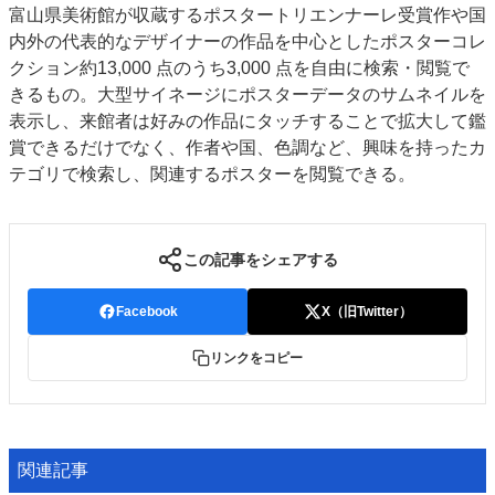
富山県美術館が収蔵するポスタートリエンナーレ受賞作や国
特集・デジタル印刷 アイデアで勝負！ ～多様なビジネス・多彩な商材～
内外の代表的なデザイナーの作品を中心としたポスターコレ
JAPAN PACK 2023 特集
中古印刷機・製本機特集
2022 検査・校正特集
クション約13,000 点のうち3,000 点を自由に検索・閲覧で
特集・デジタル印刷 ～ 新成長軌道を描く
きるもの。大型サイネージにポスターデータのサムネイルを
表示し、来館者は好みの作品にタッチすることで拡大して鑑
案内
賞できるだけでなく、作者や国、色調など、興味を持ったカ
発刊案内
JFPI印刷用語集
印刷機材年鑑
テゴリで検索し、関連するポスターを閲覧できる。
運営
会社案内
購読・購入申し込み
サイトポリシー
この記事をシェアする
お問い合わせ
Facebook
X（旧Twitter）
リンクをコピー
関連記事