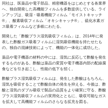
同社は、医薬品や電子部品、精密機器をはじめとする各業界
JAPAN PACK 2023 特集
中古印刷機・製本機特集
へ、独自開発した高機能フィルムを多数提供している。ライ
2022 見える化・MIS特集
2022 検査・校正特集
ンアップは、吸湿・吸着機能フィルム「モイストキャッチ
特集・デジタル印刷 ～ 新成長軌道を描く
®」、酸素吸収フィルム「オキシキャッチ®」、硫化水素ガ
ス吸着フィルムなど多岐にわたる。
案内
開発した「酢酸プラス湿気吸収フィルム」は、2014年に発
発刊案内
JFPI印刷用語集
印刷機材年鑑
表した酢酸ガス吸着フィルムに湿気吸収機能を持たせたも
運営
の。独自の混練技術によって、機能の一体化に成功した。
会社案内
購読・購入申し込み
サイトポリシー
薬品や電子機器の材料の中には、湿気に反応して酢酸を発生
お問い合わせ
するものがある。酢酸は薬品の変質や電子機器内部の配線腐
食などを引き起こし、性能の低下を招く。
酢酸プラス湿気吸収フィルムは、発生した酢酸はもちろん、
湿気を吸収することで酢酸自体の発生を抑える。今後は、酢
酸と湿気のダブル吸収で製品の品質をより確実に守る、酢酸
プラス湿気吸収フィルムの実用化とともに、吸収可能なガス
を拡大して高機能フィルムのさらなる拡充を図る。