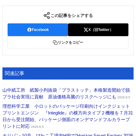
この記事をシェアする
Facebook
X（旧Twitter）
リンクをコピー
関連記事
山中紙工所 紙製小判抜袋「プラストッテ」本格製造開始で脱
プラ社会実現に貢献 原油価格高騰のリスクヘッジにも
2026.8.5
理想科学工業 小ロットのパッケージ印刷向けインクジェット
プリントエンジン 『Integlide』の横方向タイプ２機種を７月31
日から受注開始、パッケージ側面のオンデマンドフルカラープ
リントに対応
2026.8.5
ホリゾン 10月、びわこ工場内HIPで“Horizon Smart Factory 2026