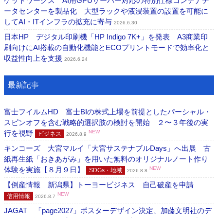
ゲットワークス AI用GPUサーバー対応の特別仕様コンテナデ
ータセンターを製品化 大型ラックや液浸装置の設置を可能に
してAI・ITインフラの拡充に寄与
2026.6.30
日本HP デジタル印刷機「HP Indigo 7K+」を発表 A3商業印
刷向けにAI搭載の自動化機能とECOプリントモードで効率化と
収益性向上を支援
2026.6.24
最新記事
富士フイルムHD 富士BIの株式上場を前提としたパーシャル・
スピンオフを含む戦略的選択肢の検討を開始 ２〜３年後の実
行を視野
NEW
ビジネス
2026.8.9
キンコーズ 大宮マルイ「大宮サステナブルDays」へ出展 古
紙再生紙「おきあがみ」を用いた無料のオリジナルノート作り
体験を実施【８月９日】
NEW
SDGs・地域
2026.8.8
【倒産情報 新潟県】トーヨービジネス 自己破産を申請
NEW
信用情報
2026.8.7
JAGAT 「page2027」ポスターデザイン決定、加藤文明社のデ