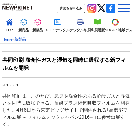
購読をお申込み
TOP
新商品
新製品
ＡＩ・デジタル
デジタル印刷
印刷通販
SDGs・地域
ポ
Home
–
新製品
インデックス
共同印刷 腐食性ガスと湿気を同時に吸収する新フィ
TOP
新着記事
特集記事
動画コンテンツ
ルムを開発
インタビュー
コレクション
カテゴリー一覧
2016.3.31
新商品
新製品
ＡＩ・デジタル
デジタル印刷
印刷通販
共同印刷は、このたび、悪臭や腐食性のある酢酸ガスと湿気
SDGs・地域
ポストプレス
ビジネス
イベント
信用情報
業界
とを同時に吸収できる、酢酸プラス湿気吸収フィルムを開発
市場・統計
人事・移転・異動・訃報
した。4月6日から東京ビッグサイトで開催される｢高機能フ
ィルム展 ～フィルムテックジャパン2016～｣に参考出展す
特集記事カテゴリー一覧
る。
特集・デジタル印刷 アイデアで勝負！ ～多様なビジネス・多彩な商材～