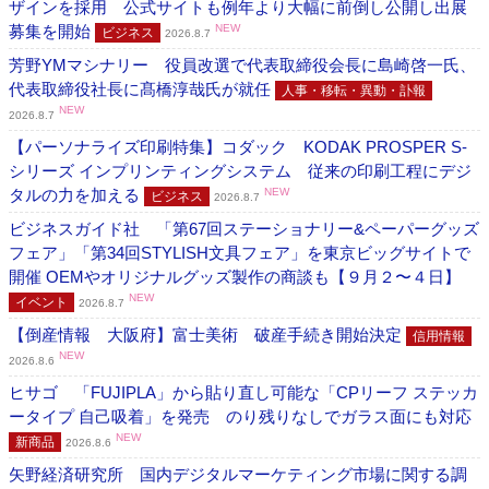
ザインを採用 公式サイトも例年より大幅に前倒し公開し出展
募集を開始
NEW
ビジネス
2026.8.7
芳野YMマシナリー 役員改選で代表取締役会長に島崎啓一氏、
代表取締役社長に髙橋淳哉氏が就任
人事・移転・異動・訃報
NEW
2026.8.7
【パーソナライズ印刷特集】コダック KODAK PROSPER S-
シリーズ インプリンティングシステム 従来の印刷工程にデジ
タルの力を加える
NEW
ビジネス
2026.8.7
ビジネスガイド社 「第67回ステーショナリー&ペーパーグッズ
フェア」「第34回STYLISH文具フェア」を東京ビッグサイトで
開催 OEMやオリジナルグッズ製作の商談も【９月２〜４日】
NEW
イベント
2026.8.7
【倒産情報 大阪府】富士美術 破産手続き開始決定
信用情報
NEW
2026.8.6
ヒサゴ 「FUJIPLA」から貼り直し可能な「CPリーフ ステッカ
ータイプ 自己吸着」を発売 のり残りなしでガラス面にも対応
NEW
新商品
2026.8.6
矢野経済研究所 国内デジタルマーケティング市場に関する調