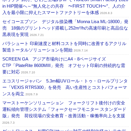
in HIP開催へ～“無人化との共存 〜FIRST TOUCH〜”、人の介
入を最小限に抑えたスマートファクトリーを体感
2026.8.3
セイコーエプソン デジタル捺染機「Monna Lisa ML-18000」発
売 18個のプリントヘッド搭載し252m²/hの高速印刷と高品位な
黒表現を実現
2026.7.21
パラシュート 印刷速度と材料コストを同時に改善するアクリル
製造トータルソリューションを開始
2026.7.14
SCREEN GA アジア市場向けにA4・8ページサイズ
CTP「PlateRite 8600MIII」発売 オフセット印刷の持続的な需
要に対応
2026.7.10
エコスリージャパン 5.3m幅UVロール・トゥ・ロールプリンタ
ー「VEXIS RTR5300」を発売 高い生産性とコストパフォーマ
ンスを両立
2026.7.9
マーストーケンソリューション フォークリフト後付けの安全
運転傾向管理システム「フォークセーフモニター スタンダード
版」発売 荷役現場の安全教育・改善活動・稼働率向上を支援
2026.7.3