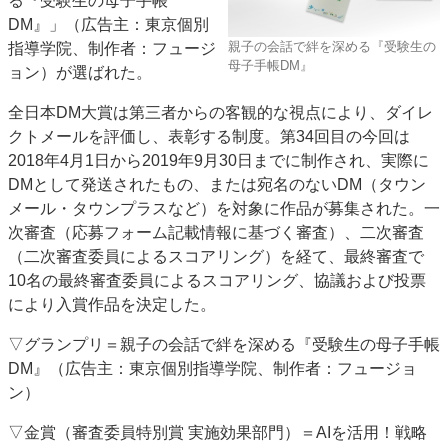
る『受験生の母子手帳
特集・デジタル印刷 アイデアで勝負！ ～多様なビジネス・多彩な商材～
DM』」（広告主：東京個別
親子の会話で絆を深める『受験生の
指導学院、制作者：フュージ
JAPAN PACK 2023 特集
中古印刷機・製本機特集
2022 検査・校正特集
母子手帳DM』
ョン）が選ばれた。
特集・デジタル印刷 ～ 新成長軌道を描く
全日本DM大賞は第三者からの客観的な視点により、ダイレ
案内
クトメールを評価し、表彰する制度。第34回目の今回は
発刊案内
JFPI印刷用語集
印刷機材年鑑
2018年4月1日から2019年9月30日までに制作され、実際に
DMとして発送されたもの、または宛名のないDM（タウン
運営
メール・タウンプラスなど）を対象に作品が募集された。一
会社案内
購読・購入申し込み
サイトポリシー
次審査（応募フォーム記載情報に基づく審査）、二次審査
お問い合わせ
（二次審査委員によるスコアリング）を経て、最終審査で
10名の最終審査委員によるスコアリング、協議および投票
により入賞作品を決定した。
▽グランプリ＝親子の会話で絆を深める『受験生の母子手帳
DM』（広告主：東京個別指導学院、制作者：フュージョ
ン）
▽金賞（審査委員特別賞 実施効果部門）＝AIを活用！戦略