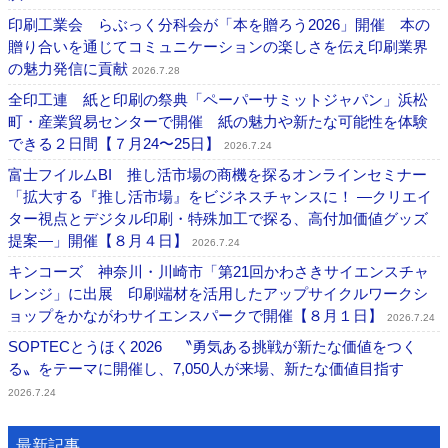
印刷工業会 らぶっく分科会が「本を贈ろう2026」開催 本の
贈り合いを通じてコミュニケーションの楽しさを伝え印刷業界
の魅力発信に貢献
2026.7.28
全印工連 紙と印刷の祭典「ペーパーサミットジャパン」浜松
町・産業貿易センターで開催 紙の魅力や新たな可能性を体験
できる２日間【７月24〜25日】
2026.7.24
富士フイルムBI 推し活市場の商機を探るオンラインセミナー
「拡大する『推し活市場』をビジネスチャンスに！ ―クリエイ
ター視点とデジタル印刷・特殊加工で探る、高付加価値グッズ
提案―」開催【８月４日】
2026.7.24
キンコーズ 神奈川・川崎市「第21回かわさきサイエンスチャ
レンジ」に出展 印刷端材を活用したアップサイクルワークシ
ョップをかながわサイエンスパークで開催【８月１日】
2026.7.24
SOPTECとうほく2026 〝勇気ある挑戦が新たな価値をつく
る〟をテーマに開催し、7,050人が来場、新たな価値目指す
2026.7.24
最新記事