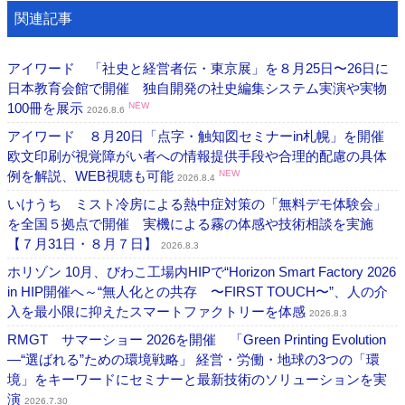
関連記事
アイワード 「社史と経営者伝・東京展」を８月25日〜26日に
日本教育会館で開催 独自開発の社史編集システム実演や実物
100冊を展示
NEW
2026.8.6
アイワード ８月20日「点字・触知図セミナーin札幌」を開催
欧文印刷が視覚障がい者への情報提供手段や合理的配慮の具体
例を解説、WEB視聴も可能
NEW
2026.8.4
いけうち ミスト冷房による熱中症対策の「無料デモ体験会」
を全国５拠点で開催 実機による霧の体感や技術相談を実施
【７月31日・８月７日】
2026.8.3
ホリゾン 10月、びわこ工場内HIPで“Horizon Smart Factory 2026
in HIP開催へ～“無人化との共存 〜FIRST TOUCH〜”、人の介
入を最小限に抑えたスマートファクトリーを体感
2026.8.3
RMGT サマーショー 2026を開催 「Green Printing Evolution
―“選ばれる”ための環境戦略」 経営・労働・地球の3つの「環
境」をキーワードにセミナーと最新技術のソリューションを実
演
2026.7.30