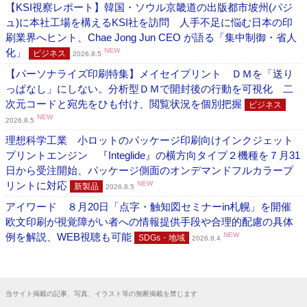
【KSI視察レポート】韓国・ソウル京畿道の出版都市坡州(パジ
ュ)に本社工場を構えるKSI社を訪問 人手不足に悩む日本の印
刷業界へヒント、Chae Jong Jun CEO が語る「集中制御・省人
化」
NEW
ビジネス
2026.8.5
【パーソナライズ印刷特集】メイセイプリント ＤＭを「送り
っぱなし」にしない。分析型ＤＭで開封後の行動を可視化 二
次元コードと宛先をひも付け、閲覧状況を個別把握
ビジネス
NEW
2026.8.5
理想科学工業 小ロットのパッケージ印刷向けインクジェット
プリントエンジン 『Integlide』の横方向タイプ２機種を７月31
日から受注開始、パッケージ側面のオンデマンドフルカラープ
リントに対応
NEW
新製品
2026.8.5
アイワード ８月20日「点字・触知図セミナーin札幌」を開催
欧文印刷が視覚障がい者への情報提供手段や合理的配慮の具体
例を解説、WEB視聴も可能
NEW
SDGs・地域
2026.8.4
当サイト掲載の記事、写真、イラスト等の無断掲載を禁じます