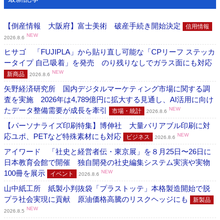
【倒産情報 大阪府】富士美術 破産手続き開始決定
信用情報
NEW
2026.8.6
ヒサゴ 「FUJIPLA」から貼り直し可能な「CPリーフ ステッカ
ータイプ 自己吸着」を発売 のり残りなしでガラス面にも対応
NEW
新商品
2026.8.6
矢野経済研究所 国内デジタルマーケティング市場に関する調
査を実施 2026年は4,789億円に拡大する見通し、AI活用に向け
たデータ整備需要が成長を牽引
NEW
市場・統計
2026.8.6
【パーソナライズ印刷特集】博伸社 大量バリアブル印刷に対
応ユポ、PETなど特殊素材にも対応
NEW
ビジネス
2026.8.6
アイワード 「社史と経営者伝・東京展」を８月25日〜26日に
日本教育会館で開催 独自開発の社史編集システム実演や実物
100冊を展示
NEW
イベント
2026.8.6
山中紙工所 紙製小判抜袋「プラストッテ」本格製造開始で脱
プラ社会実現に貢献 原油価格高騰のリスクヘッジにも
新製品
NEW
2026.8.5