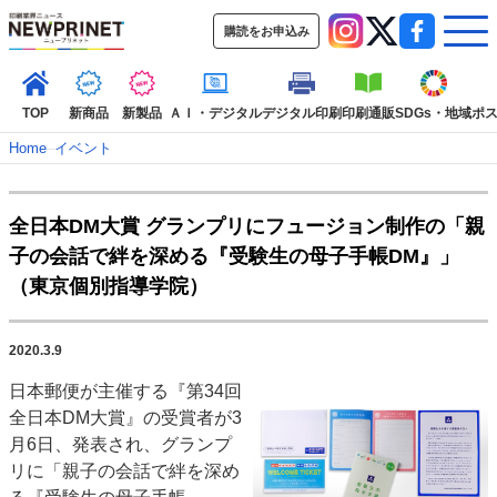
購読をお申込み
TOP
新商品
新製品
ＡＩ・デジタル
デジタル印刷
印刷通販
SDGs・地域
ポ
Home
–
イベント
インデックス
全日本DM大賞 グランプリにフュージョン制作の「親
TOP
新着記事
特集記事
動画コンテンツ
子の会話で絆を深める『受験生の母子手帳DM』」
インタビュー
コレクション
（東京個別指導学院）
カテゴリー一覧
新商品
新製品
ＡＩ・デジタル
デジタル印刷
印刷通販
2020.3.9
SDGs・地域
ポストプレス
ビジネス
イベント
信用情報
業界
日本郵便が主催する『第34回
市場・統計
人事・移転・異動・訃報
全日本DM大賞』の受賞者が3
月6日、発表され、グランプ
特集記事カテゴリー一覧
リに「親子の会話で絆を深め
2022 見える化・MIS特集