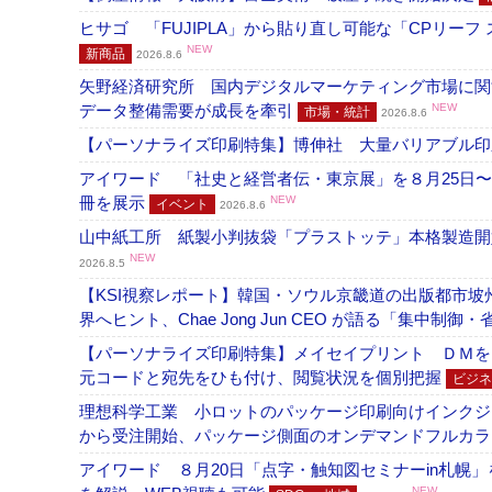
ヒサゴ 「FUJIPLA」から貼り直し可能な「CPリー
NEW
新商品
2026.8.6
矢野経済研究所 国内デジタルマーケティング市場に関する
データ整備需要が成長を牽引
NEW
市場・統計
2026.8.6
【パーソナライズ印刷特集】博伸社 大量バリアブル印
アイワード 「社史と経営者伝・東京展」を８月25日〜
冊を展示
NEW
イベント
2026.8.6
山中紙工所 紙製小判抜袋「プラストッテ」本格製造
NEW
2026.8.5
【KSI視察レポート】韓国・ソウル京畿道の出版都市坡
界へヒント、Chae Jong Jun CEO が語る「集中制御
【パーソナライズ印刷特集】メイセイプリント ＤＭを
元コードと宛先をひも付け、閲覧状況を個別把握
ビジネ
理想科学工業 小ロットのパッケージ印刷向けインクジェッ
から受注開始、パッケージ側面のオンデマンドフルカ
アイワード ８月20日「点字・触知図セミナーin札幌
NEW