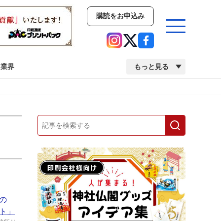
購読をお申込み
業界
もっと見る
新商品
イベント
市場・統計
人事・移転・異動・訃報
業界
市場・統計
人事・移転・異動・訃報
2022 見える化・MIS特集
2022 検査・校正特集