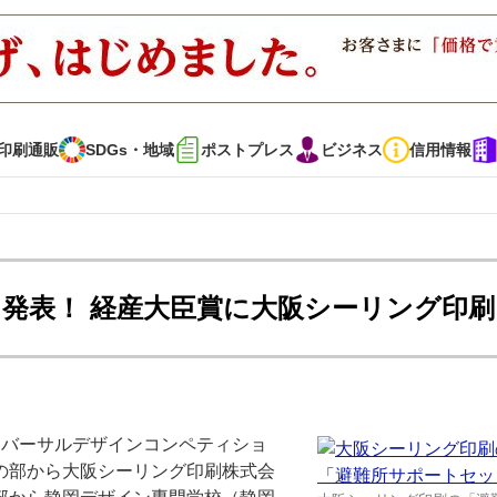
印刷通販
SDGs・地域
ポストプレス
ビジネス
信用情報
インタビュー
コレクション
を発表！ 経産大臣賞に大阪シーリング印刷
通販
SDGs・地域
ポストプレス
ビジネス
イベント
信用情報
ニバーサルデザインコンペティショ
・多彩な商材～
JAPAN PACK 2023 特集
中古印刷機・製本機特集
の部から大阪シーリング印刷株式会