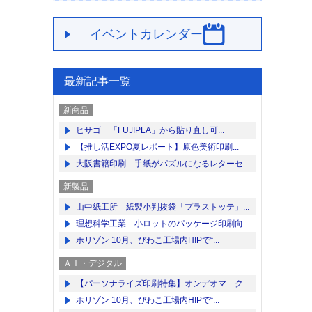
イベントカレンダー
最新記事一覧
新商品
ヒサゴ 「FUJIPLA」から貼り直し可...
【推し活EXPO夏レポート】原色美術印刷...
大阪書籍印刷 手紙がパズルになるレターセ...
新製品
山中紙工所 紙製小判抜袋「プラストッテ」...
理想科学工業 小ロットのパッケージ印刷向...
ホリゾン 10月、びわこ工場内HIPで“...
ＡＩ・デジタル
【パーソナライズ印刷特集】オンデオマ ク...
ホリゾン 10月、びわこ工場内HIPで“...