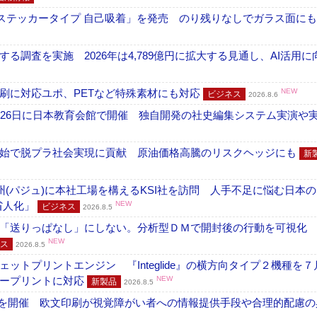
フ ステッカータイプ 自己吸着」を発売 のり残りなしでガラス面に
調査を実施 2026年は4,789億円に拡大する見通し、AI活用に
刷に対応ユポ、PETなど特殊素材にも対応
NEW
ビジネス
2026.8.6
26日に日本教育会館で開催 独自開発の社史編集システム実演や実物
開始で脱プラ社会実現に貢献 原油価格高騰のリスクヘッジにも
新
州(パジュ)に本社工場を構えるKSI社を訪問 人手不足に悩む日本
・省人化」
NEW
ビジネス
2026.8.5
「送りっぱなし」にしない。分析型ＤＭで開封後の行動を可視化
NEW
ス
2026.8.5
トプリントエンジン 『Integlide』の横方向タイプ２機種を７
ラープリントに対応
NEW
新製品
2026.8.5
」を開催 欧文印刷が視覚障がい者への情報提供手段や合理的配慮の