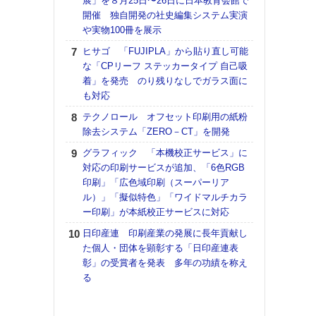
展」を８月25日〜26日に日本教育会館で
アで
開催 独自開発の社史編集システム実演
ホリゾ
や実物100冊を展示
で“Hor
ヒサゴ 「FUJIPLA」から貼り直し可能
催へ～
な「CPリーフ ステッカータイプ 自己吸
TO
着」を発売 のり残りなしでガラス面に
スマ
も対応
ラク
テクノロール オフセット印刷用の紙粉
戦略
除去システム「ZERO－CT」を開発
最適
の課
グラフィック 「本機校正サービス」に
金融
対応の印刷サービスが追加、「6色RGB
ルホ
印刷」「広色域印刷（スーパーリア
ル）」「擬似特色」「ワイドマルチカラ
【K
ー印刷」が本紙校正サービスに対応
道の
える
日印産連 印刷産業の発展に長年貢献し
の印刷
た個人・団体を顕彰する「日印産連表
CE
彰」の受賞者を発表 多年の功績を称え
る
理想
刷向
ン 『