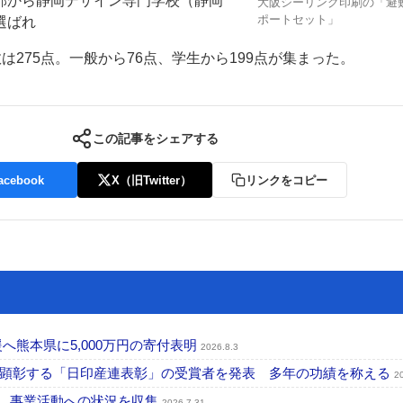
部から静岡デザイン専門学校（静岡
大阪シーリング印刷の「避
ポートセット」
選ばれ
は275点。一般から76点、学生から199点が集まった。
この記事をシェアする
ー
お問い合わせ
acebook
X（旧Twitter）
リンクをコピー
へ熊本県に5,000万円の寄付表明
2026.8.3
を顕彰する「日印産連表彰」の受賞者を発表 多年の功績を称える
2
認、事業活動への状況を収集
2026.7.31