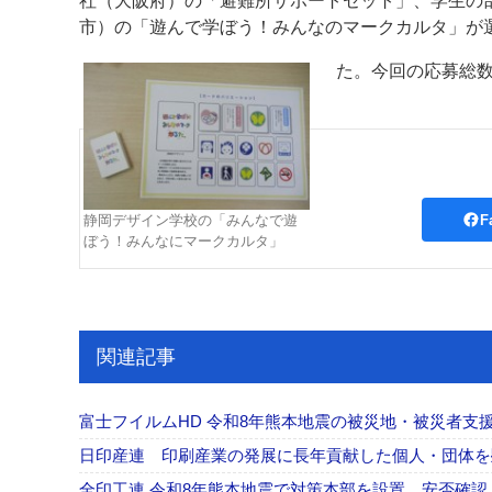
社（大阪府）の「避難所サポートセット」、学生の
市）の「遊んで学ぼう！みんなのマークカルタ」が
案内
た。今回の応募総数
発刊案内
JFPI印刷用語集
印刷機材年鑑
運営
会社案内
購読・購入申し込み
サイトポリシ
F
静岡デザイン学校の「みんなで遊
ぼう！みんなにマークカルタ」
関連記事
富士フイルムHD 令和8年熊本地震の被災地・被災者支援
日印産連 印刷産業の発展に長年貢献した個人・団体
全印工連 令和8年熊本地震で対策本部を設置、安否確