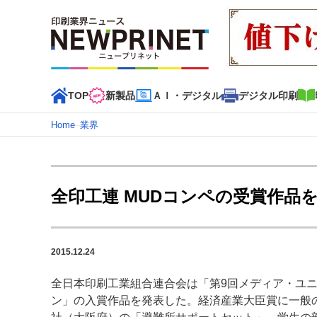
TOP
新製品
ＡＩ・デジタル
デジタル印刷
Home
–
業界
インデックス
TOP
新着記事
特集記事
動画コンテンツ
全印工連 MUDコンペの受賞作品
カテゴリー一覧
新商品
新製品
ＡＩ・デジタル
デジタル印刷
印刷
2015.12.24
特集記事カテゴリー一覧
全日本印刷工業組合連合会は「第9回メディア・ユ
特集・デジタル印刷 アイデアで勝負！ ～多様なビジネス
ン」の入賞作品を発表した。経済産業大臣賞に一般
特集・デジタル印刷 ～ 新成長軌道を描く