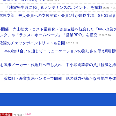
一丸、『地震発生時におけるメンテナンスのポイント』を掲載
2026.7.31
本県支部、被災会員への支援開始～会員1社が建物半壊、8月31日
を開催 売上拡大・コスト最適化・資金支援を統合した「中小企業
ンク」や「ラクスルホームページ」「営業BPO」を拡充
2026.7.30
機確認のチェックポイントリストも公開
2026.7.29
開催 本の贈り合いを通じてコミュニケーションの楽しさを伝え印刷
を製紙メーカー・代理店へ申し入れ 中小印刷業者の負担軽減と
」浜松町・産業貿易センターで開催 紙の魅力や新たな可能性を
NEW
信用情報
2026.8.6