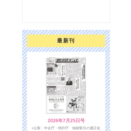
を７
面の
対応
最新刊
2026年7月25日号
○公取・中企庁・特許庁 知財取引の適正化