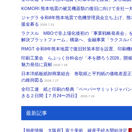
KOMORI 熊本地震の被災機器類の復旧に向けて全社
ジャグラ 令和8年熊本地震で危機管理員会立ち上げ、熊
援金募る
2026.7.31
ラクスル MBOで非上場化後初の「事業戦略発表会」
解決プラットフォーム」構築へ、金融事業「ラクスルバ
RMGT 令和8年熊本地震で復旧対策本部を設置、印刷
印刷工業会 らぶっく分科会が「本を贈ろう2026」
魅力発信に貢献
2026.7.28
日本洋紙板紙卸商業組合 巻取紙と平判紙の価格差是正
の維持図る
2026.7.27
全印工連 紙と印刷の祭典「ペーパーサミットジャパン
きる２日間【７月24〜25日】
2026.7.24
最新記事
【倒産情報 大阪府】富士美術 破産手続き開始決定