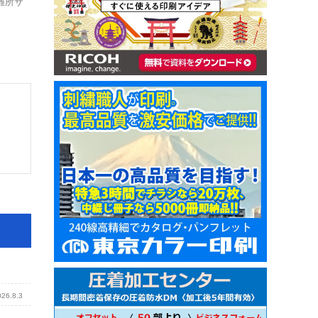
難所サ
026.8.3