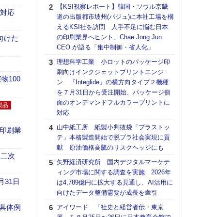
る
【KSI視察レポート】韓国・ソウル京畿
も対応
道の出版都市坡州(パジュ)に本社工場を構
DNP
えるKSI社を訪問 人手不足に悩む日本
上の
の印刷業界へヒント、Chae Jong Jun
意識
向けた
CEO が語る「集中制御・省人化」
時代
る組
理想科学工業 小ロットのパッケージ印
刷向けインクジェットプリントエンジ
KO
100
ン 『Integlide』の横方向タイプ２機種
体製
を７月31日から受注開始、パッケージ側
【パ
面のオンデマンドフルカラープリントに
製品
量バ
対応
特殊
山中紙工所 紙製小判抜袋「プラストッ
の印刷業
【パ
テ」本格製造開始で脱プラ社会実現に貢
ルタ
献 原油価格高騰のリスクヘッジにも
「Va
 二次
矢野経済研究所 国内デジタルマーケテ
リュー
ィング市場に関する調査を実施 2026年
ライ
月31日
は4,789億円に拡大する見通し、AI活用に
DM
向けたデータ整備需要が成長を牽引
【ペ
具体例
アイワード 「社史と経営者伝・東京
ト】