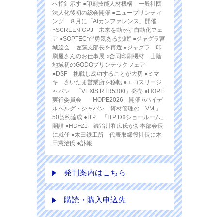
へ指針示す ●印刷技能人材機構 一般社団
法人化後初の総会開催 ●ニュープリンティ
ング ８月に「AIカンファレンス」開催
○SCREEN GPJ 未来を動かす自動化フェ
ア ●SOPTECで“勇気ある挑戦” ●ジャグラ宮
城総会 佐藤支部長を再選 ●ジャグラ 印
刷屋さんのお仕事展 ○合同印刷機材 山陰
地域初のGODOプリンテックフェア
●DSF 挑戦し成功することが大切 ●ミマ
キ さいたま営業所を移転 ●エコスリージ
ャパン 「VEXIS RTR5300」発売 ●HOPE
実行委員会 「HOPE2026」開催 ○ハイデ
ルベルグ・ジャパン 資材管理の「VMI」
50契約達成 ●ITP 「ITP DXショールーム」
開設 ●HDF21 鍛治川和広氏が新本部会長
に就任 ●木田鉄工所 代表取締役社長に木
田憲治氏 ●訃報
発刊案内はこちら
購読・購入申込先