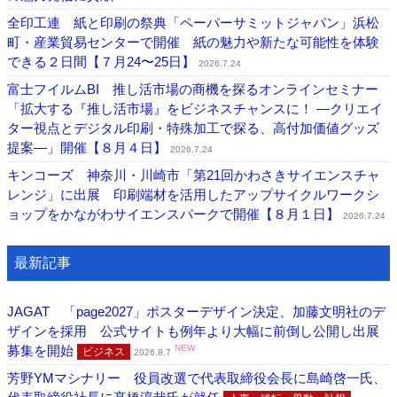
全印工連 紙と印刷の祭典「ペーパーサミットジャパン」浜松
町・産業貿易センターで開催 紙の魅力や新たな可能性を体験
できる２日間【７月24〜25日】
2026.7.24
富士フイルムBI 推し活市場の商機を探るオンラインセミナー
「拡大する『推し活市場』をビジネスチャンスに！ ―クリエイ
ター視点とデジタル印刷・特殊加工で探る、高付加価値グッズ
提案―」開催【８月４日】
2026.7.24
キンコーズ 神奈川・川崎市「第21回かわさきサイエンスチャ
レンジ」に出展 印刷端材を活用したアップサイクルワークシ
ョップをかながわサイエンスパークで開催【８月１日】
2026.7.24
最新記事
JAGAT 「page2027」ポスターデザイン決定、加藤文明社のデ
ザインを採用 公式サイトも例年より大幅に前倒し公開し出展
募集を開始
NEW
ビジネス
2026.8.7
芳野YMマシナリー 役員改選で代表取締役会長に島崎啓一氏、