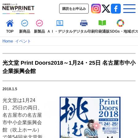
購読をお申込み
TOP
新商品
新製品
ＡＩ・デジタル
デジタル印刷
印刷通販
SDGs・地域
ポ
Home
–
イベント
インデックス
光文堂 Print Doors2018～1月24・25日 名古屋市中小
TOP
新着記事
特集記事
動画コンテンツ
企業振興会館
インタビュー
コレクション
カテゴリー一覧
2018.1.5
新商品
新製品
ＡＩ・デジタル
デジタル印刷
印刷通販
光文堂は1月24
SDGs・地域
ポストプレス
ビジネス
イベント
信用情報
業界
日、25日の両日、
市場・統計
人事・移転・異動・訃報
名古屋市の名古屋
市中小企業振興会
特集記事カテゴリー一覧
館（吹上ホール）
特集・デジタル印刷 アイデアで勝負！ ～多様なビジネス・多彩な商材～
で第54回光文堂新