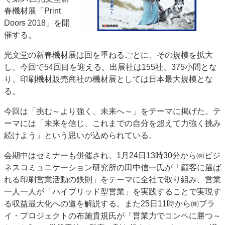
春機材展「Print
JAPAN PACK 2023 特集
中古印刷機・製本機特集
Doors 2018」を開
2022 見える化・MIS特集
2022 検査・校正特集
催する。
特集・デジタル印刷 ～ 新成長軌道を描く
光文堂の新春機材展は回を重ねるごとに、その規模を拡大
案内
し、今回で54回目を迎える。出展社は155社、375小間とな
発刊案内
JFPI印刷用語集
印刷機材年鑑
り、印刷機材販売商社の機材展としては日本最大規模とな
る。
運営
会社案内
購読・購入申し込み
サイトポリシー
今回は「挑む～より強く、未来へ～」をテーマに掲げた。テ
お問い合わせ
ーマには「未来を信じ、これまでの自分を超えて力強く挑み
続けよう」という思いが込められている。
会期中はセミナーも併催され、1月24日13時30分から㈱ビジ
ネスコミュニケーション研究所の田中信一氏が「顧客に選ば
れる印刷営業活動の鉄則」をテーマに全社で取り組み、営業
一人一人が「ハイブリッド型営業」を実践することで実現す
る収益最大化への道を解説する。また25日11時から㈱ブラ
イ・プロジェクトの布施貴規氏が「営業力でコンペに勝つ～