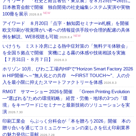
アイワード 「社史と経営者伝・東京展」を８月25日〜26日に
日本教育会館で開催 独自開発の社史編集システム実演や実物
100冊を展示
NEW
2026.8.6
アイワード ８月20日「点字・触知図セミナーin札幌」を開催
欧文印刷が視覚障がい者への情報提供手段や合理的配慮の具体
例を解説、WEB視聴も可能
NEW
2026.8.4
いけうち ミスト冷房による熱中症対策の「無料デモ体験会」
を全国５拠点で開催 実機による霧の体感や技術相談を実施
【７月31日・８月７日】
2026.8.3
ホリゾン 10月、びわこ工場内HIPで“Horizon Smart Factory 2026
in HIP開催へ～“無人化との共存 〜FIRST TOUCH〜”、人の介
入を最小限に抑えたスマートファクトリーを体感
2026.8.3
RMGT サマーショー 2026を開催 「Green Printing Evolution
―“選ばれる”ための環境戦略」 経営・労働・地球の3つの「環
境」をキーワードにセミナーと最新技術のソリューションを実
演
2026.7.30
印刷工業会 らぶっく分科会が「本を贈ろう2026」開催 本の
贈り合いを通じてコミュニケーションの楽しさを伝え印刷業界
の魅力発信に貢献
2026.7.28