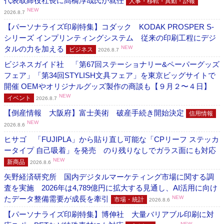
代表取締役社長に髙橋淳哉氏が就任
人事・移転・異動・訃報
NEW
2026.8.7
【パーソナライズ印刷特集】コダック KODAK PROSPER S-
シリーズ インプリンティングシステム 従来の印刷工程にデジ
タルの力を加える
NEW
ビジネス
2026.8.7
ビジネスガイド社 「第67回ステーショナリー&ペーパーグッズ
フェア」「第34回STYLISH文具フェア」を東京ビッグサイトで
開催 OEMやオリジナルグッズ製作の商談も【９月２〜４日】
NEW
イベント
2026.8.7
【倒産情報 大阪府】富士美術 破産手続き開始決定
信用情報
NEW
2026.8.6
ヒサゴ 「FUJIPLA」から貼り直し可能な「CPリーフ ステッカ
ータイプ 自己吸着」を発売 のり残りなしでガラス面にも対応
NEW
新商品
2026.8.6
矢野経済研究所 国内デジタルマーケティング市場に関する調
査を実施 2026年は4,789億円に拡大する見通し、AI活用に向け
たデータ整備需要が成長を牽引
NEW
市場・統計
2026.8.6
【パーソナライズ印刷特集】博伸社 大量バリアブル印刷に対
NEW