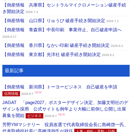
【倒産情報 兵庫県】セントラルマイクロメーション破産手続
き開始決定
2026.7.3
【倒産情報 山口県】りゅうび 破産手続き開始決定
2026.7.2
【倒産情報 青森県】中長印刷 事業停止、自己破産申請へ
2026.6.17
【倒産情報 香川県】なかい印刷 破産手続き開始決定
2026.6.2
【倒産情報 東京都】光洋社 破産手続き開始決定
2026.6.2
最新記事
【倒産情報 新潟県】トーヨービジネス 自己破産を申請
NEW
信用情報
2026.8.7
JAGAT 「page2027」ポスターデザイン決定、加藤文明社のデ
ザインを採用 公式サイトも例年より大幅に前倒し公開し出展
募集を開始
NEW
ビジネス
2026.8.7
芳野YMマシナリー 役員改選で代表取締役会長に島崎啓一氏、
代表取締役社長に髙橋淳哉氏が就任
人事・移転・異動・訃報