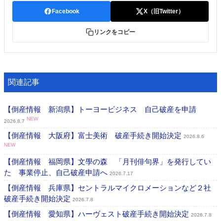
特集・デジタル印刷 アイデアで勝負！ ～多様なビジネス・多彩な商材～
Facebook
X（旧Twitter）
JAPAN PACK 2023 特集
中古印刷機・製本機特集
2022 検査・校正特集
リンクをコピー
特集・デジタル印刷 ～ 新成長軌道を描く
案内
発刊案内
JFPI印刷用語集
印刷機材年鑑
関連記事
運営
会社案内
購読・購入申し込み
サイトポリシー
【倒産情報 新潟県】トーヨービジネス 自己破産を申請
お問い合わせ
NEW
2026.8.7
【倒産情報 大阪府】富士美術 破産手続き開始決定
2026.8.6
NEW
【倒産情報 福岡県】文學の森 「月刊俳句界」を発行してい
た 事業停止、自己破産申請へ
2026.7.17
【倒産情報 兵庫県】セントラルマイクロメーションなど２社
破産手続き開始決定
2026.7.8
【倒産情報 愛知県】ハーヴェスト破産手続き開始決定
2026.7.8