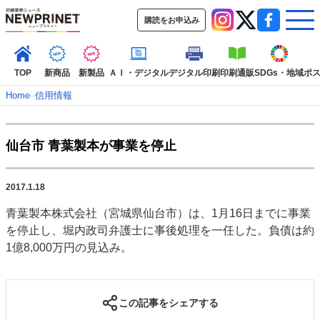
購読をお申込み
TOP
新商品
新製品
ＡＩ・デジタル
デジタル印刷
印刷通販
SDGs・地域
ポ
Home
–
信用情報
インデックス
仙台市 青葉製本が事業を停止
TOP
新着記事
特集記事
動画コンテンツ
インタビュー
コレクション
2017.1.18
カテゴリー一覧
青葉製本株式会社（宮城県仙台市）は、1月16日までに事業
新商品
新製品
ＡＩ・デジタル
デジタル印刷
印刷通販
を停止し、堀内政司弁護士に事後処理を一任した。負債は約
SDGs・地域
ポストプレス
ビジネス
イベント
信用情報
業界
1億8,000万円の見込み。
市場・統計
人事・移転・異動・訃報
特集記事カテゴリー一覧
この記事をシェアする
2022 見える化・MIS特集