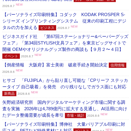
NEW
2026.8.7
【パーソナライズ印刷特集】コダック KODAK PROSPER S-
シリーズ インプリンティングシステム 従来の印刷工程にデジ
タルの力を加える
NEW
ビジネス
2026.8.7
ビジネスガイド社 「第67回ステーショナリー&ペーパーグッズ
フェア」「第34回STYLISH文具フェア」を東京ビッグサイトで
開催 OEMやオリジナルグッズ製作の商談も【９月２〜４日】
NEW
イベント
2026.8.7
【倒産情報 大阪府】富士美術 破産手続き開始決定
信用情報
NEW
2026.8.6
ヒサゴ 「FUJIPLA」から貼り直し可能な「CPリーフ ステッカ
ータイプ 自己吸着」を発売 のり残りなしでガラス面にも対応
NEW
新商品
2026.8.6
矢野経済研究所 国内デジタルマーケティング市場に関する調
査を実施 2026年は4,789億円に拡大する見通し、AI活用に向け
たデータ整備需要が成長を牽引
NEW
市場・統計
2026.8.6
【パーソナライズ印刷特集】博伸社 大量バリアブル印刷に対
応ユポ、PETなど特殊素材にも対応
NEW