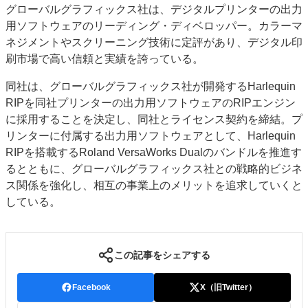
グローバルグラフィックス社は、デジタルプリンターの出力
特集・デジタル印刷 アイデアで勝負！ ～多様なビジネス・多彩な商材～
用ソフトウェアのリーディング・ディベロッパー。カラーマ
JAPAN PACK 2023 特集
中古印刷機・製本機特集
2022 検査・校正特集
ネジメントやスクリーニング技術に定評があり、デジタル印
特集・デジタル印刷 ～ 新成長軌道を描く
刷市場で高い信頼と実績を誇っている。
案内
同社は、グローバルグラフィックス社が開発するHarlequin
RIPを同社プリンターの出力用ソフトウェアのRIPエンジン
発刊案内
JFPI印刷用語集
印刷機材年鑑
に採用することを決定し、同社とライセンス契約を締結。プ
運営
リンターに付属する出力用ソフトウェアとして、Harlequin
会社案内
購読・購入申し込み
サイトポリシー
RIPを搭載するRoland VersaWorks Dualのバンドルを推進す
お問い合わせ
るとともに、グローバルグラフィックス社との戦略的ビジネ
ス関係を強化し、相互の事業上のメリットを追求していくと
している。
この記事をシェアする
Facebook
X（旧Twitter）