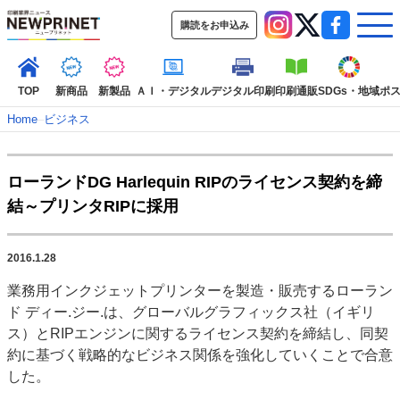
購読をお申込み
TOP
新商品
新製品
ＡＩ・デジタル
デジタル印刷
印刷通販
SDGs・地域
ポ
Home
–
ビジネス
インデックス
ローランドDG Harlequin RIPのライセンス契約を締
TOP
新着記事
特集記事
動画コンテンツ
結～プリンタRIPに採用
インタビュー
コレクション
カテゴリー一覧
2016.1.28
新商品
新製品
ＡＩ・デジタル
デジタル印刷
印刷通販
業務用インクジェットプリンターを製造・販売するローラン
SDGs・地域
ポストプレス
ビジネス
イベント
信用情報
業界
ド ディー.ジー.は、グローバルグラフィックス社（イギリ
市場・統計
人事・移転・異動・訃報
ス）とRIPエンジンに関するライセンス契約を締結し、同契
約に基づく戦略的なビジネス関係を強化していくことで合意
特集記事カテゴリー一覧
した。
2022 見える化・MIS特集