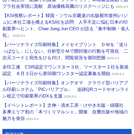
プラ社会実現に貢献 原油価格高騰のリスクヘッジにも
2026.8.5
【KSI視察レポート】韓国・ソウル京畿道の出版都市坡州(パジ
ュ)に本社工場を構えるKSI社を訪問 人手不足に悩む日本の印
刷業界へヒント、Chae Jong Jun CEO が語る「集中制御・省人
化」
2026.8.5
【パーソナライズ印刷特集】メイセイプリント ＤＭを「送り
っぱなし」にしない。分析型ＤＭで開封後の行動を可視化 二
次元コードと宛先をひも付け、閲覧状況を個別把握
2026.8.5
全印工連 CSR認定でワンスター３社、ツースター２社を新規
認定 ８月３日から第55期ワンスター認定募集を開始
2026.8.4
【パーソナライズ印刷特集】オンデオマ クラウド型バリアブ
ル印刷システム「PICバリアブル」 追跡QRコードやオンライ
ン校正で印刷業界のDXを支援
2026.8.4
【イベントレポート】文伸・清水工房・けやき出版・緑陽社
多摩エリア初の「本づくりマルシェ」開催 自費出版や地域の
魅力を発信
2026.8.4