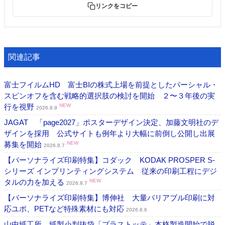
リンクをコピー
関連記事
富士フイルムHD 富士BIの株式上場を前提としたパーシャル・
スピンオフを含む戦略的選択肢の検討を開始 ２〜３年後の実
行を視野
NEW
2026.8.9
JAGAT 「page2027」ポスターデザイン決定、加藤文明社のデ
ザインを採用 公式サイトも例年より大幅に前倒し公開し出展
募集を開始
NEW
2026.8.7
【パーソナライズ印刷特集】コダック KODAK PROSPER S-
シリーズ インプリンティングシステム 従来の印刷工程にデジ
タルの力を加える
NEW
2026.8.7
【パーソナライズ印刷特集】博伸社 大量バリアブル印刷に対
応ユポ、PETなど特殊素材にも対応
2026.8.6
山中紙工所 紙製小判抜袋「プラストッテ」本格製造開始で脱