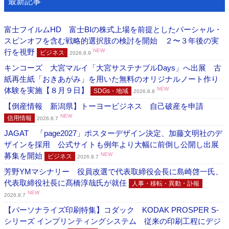
最新記事
富士フイルムHD 富士BIの株式上場を前提としたパーシャル・
スピンオフを含む戦略的選択肢の検討を開始 ２〜３年後の実
行を視野
NEW
ビジネス
2026.8.9
キンコーズ 大宮マルイ「大宮サステナブルDays」へ出展 古
紙再生紙「おきあがみ」を用いた無料のオリジナルノート作り
体験を実施【８月９日】
NEW
SDGs・地域
2026.8.8
【倒産情報 新潟県】トーヨービジネス 自己破産を申請
NEW
信用情報
2026.8.7
JAGAT 「page2027」ポスターデザイン決定、加藤文明社のデ
ザインを採用 公式サイトも例年より大幅に前倒し公開し出展
募集を開始
NEW
ビジネス
2026.8.7
芳野YMマシナリー 役員改選で代表取締役会長に島崎啓一氏、
代表取締役社長に髙橋淳哉氏が就任
人事・移転・異動・訃報
NEW
2026.8.7
【パーソナライズ印刷特集】コダック KODAK PROSPER S-
シリーズ インプリンティングシステム 従来の印刷工程にデジ