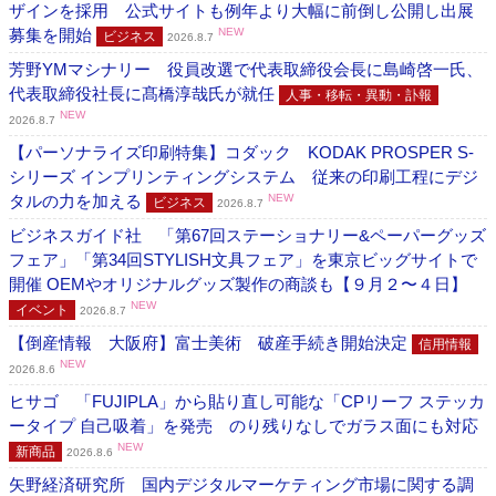
ザインを採用 公式サイトも例年より大幅に前倒し公開し出展
募集を開始
NEW
ビジネス
2026.8.7
芳野YMマシナリー 役員改選で代表取締役会長に島崎啓一氏、
代表取締役社長に髙橋淳哉氏が就任
人事・移転・異動・訃報
NEW
2026.8.7
【パーソナライズ印刷特集】コダック KODAK PROSPER S-
シリーズ インプリンティングシステム 従来の印刷工程にデジ
タルの力を加える
NEW
ビジネス
2026.8.7
ビジネスガイド社 「第67回ステーショナリー&ペーパーグッズ
フェア」「第34回STYLISH文具フェア」を東京ビッグサイトで
開催 OEMやオリジナルグッズ製作の商談も【９月２〜４日】
NEW
イベント
2026.8.7
【倒産情報 大阪府】富士美術 破産手続き開始決定
信用情報
NEW
2026.8.6
ヒサゴ 「FUJIPLA」から貼り直し可能な「CPリーフ ステッカ
ータイプ 自己吸着」を発売 のり残りなしでガラス面にも対応
NEW
新商品
2026.8.6
矢野経済研究所 国内デジタルマーケティング市場に関する調