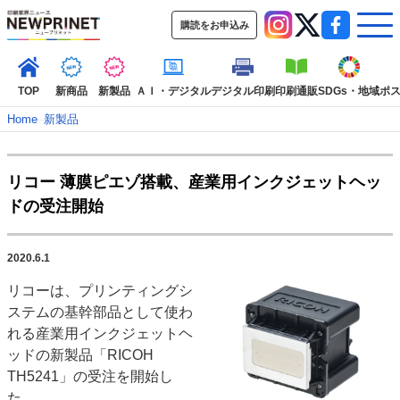
購読をお申込み
TOP
新商品
新製品
ＡＩ・デジタル
デジタル印刷
印刷通販
SDGs・地域
ポ
Home
–
新製品
インデックス
リコー 薄膜ピエゾ搭載、産業用インクジェットヘッ
TOP
新着記事
特集記事
動画コンテンツ
ドの受注開始
インタビュー
コレクション
カテゴリー一覧
2020.6.1
新商品
新製品
ＡＩ・デジタル
デジタル印刷
印刷通販
リコーは、プリンティングシ
SDGs・地域
ポストプレス
ビジネス
イベント
信用情報
業界
ステムの基幹部品として使わ
市場・統計
人事・移転・異動・訃報
れる産業用インクジェットヘ
ッドの新製品「RICOH
特集記事カテゴリー一覧
TH5241」の受注を開始し
2022 見える化・MIS特集
た。