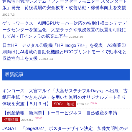
運転傾向管理システム「フォークセーフモニター スタンダード
版」発売 荷役現場の安全教育・改善活動・稼働率向上を支援
2026.7.3
ゲットワークス AI用GPUサーバー対応の特別仕様コンテナデ
ータセンターを製品化 大型ラックや液浸装置の設置を可能に
してAI・ITインフラの拡充に寄与
2026.6.30
日本HP デジタル印刷機「HP Indigo 7K+」を発表 A3商業印
刷向けにAI搭載の自動化機能とECOプリントモードで効率化と
収益性向上を支援
2026.6.24
最新記事
キンコーズ 大宮マルイ「大宮サステナブルDays」へ出展 古
紙再生紙「おきあがみ」を用いた無料のオリジナルノート作り
体験を実施【８月９日】
NEW
SDGs・地域
2026.8.8
【倒産情報 新潟県】トーヨービジネス 自己破産を申請
NEW
信用情報
2026.8.7
JAGAT 「page2027」ポスターデザイン決定、加藤文明社のデ