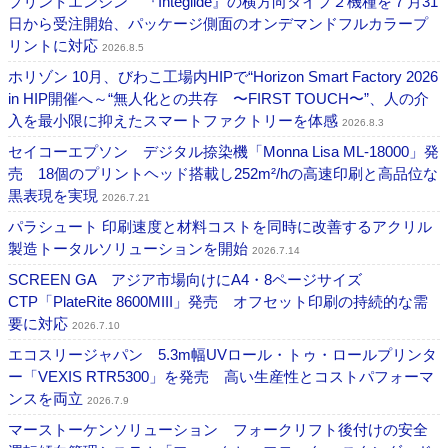
プリントエンジン 『Integlide』の横方向タイプ２機種を７月31
日から受注開始、パッケージ側面のオンデマンドフルカラープ
リントに対応
2026.8.5
ホリゾン 10月、びわこ工場内HIPで“Horizon Smart Factory 2026
in HIP開催へ～“無人化との共存 〜FIRST TOUCH〜”、人の介
入を最小限に抑えたスマートファクトリーを体感
2026.8.3
セイコーエプソン デジタル捺染機「Monna Lisa ML-18000」発
売 18個のプリントヘッド搭載し252m²/hの高速印刷と高品位な
黒表現を実現
2026.7.21
パラシュート 印刷速度と材料コストを同時に改善するアクリル
製造トータルソリューションを開始
2026.7.14
SCREEN GA アジア市場向けにA4・8ページサイズ
CTP「PlateRite 8600MIII」発売 オフセット印刷の持続的な需
要に対応
2026.7.10
エコスリージャパン 5.3m幅UVロール・トゥ・ロールプリンタ
ー「VEXIS RTR5300」を発売 高い生産性とコストパフォーマ
ンスを両立
2026.7.9
マーストーケンソリューション フォークリフト後付けの安全