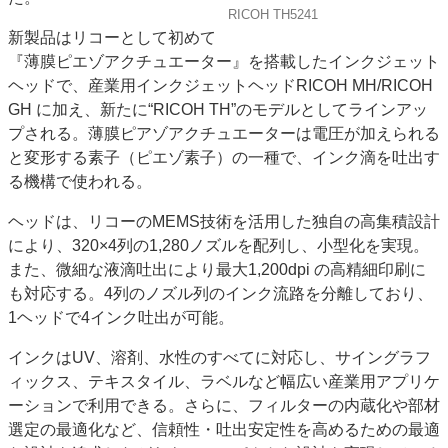
RICOH TH5241
特集・デジタル印刷 アイデアで勝負！ ～多様なビジネス・多彩な商材～
新製品はリコーとして初めて
JAPAN PACK 2023 特集
中古印刷機・製本機特集
2022 検査・校正特集
『薄膜ピエゾアクチュエーター』を搭載したインクジェット
特集・デジタル印刷 ～ 新成長軌道を描く
ヘッドで、産業用インクジェットヘッドRICOH MH/RICOH
GH に加え、新たに“RICOH TH”のモデルとしてラインアッ
案内
プされる。薄膜ピアゾアクチュエーターは電圧が加えられる
発刊案内
JFPI印刷用語集
印刷機材年鑑
と変形する素子（ピエゾ素子）の一種で、インク滴を吐出す
る機構で使われる。
運営
会社案内
購読・購入申し込み
サイトポリシー
ヘッドは、リコーのMEMS技術を活用した独自の高集積設計
お問い合わせ
により、320×4列の1,280ノズルを配列し、小型化を実現。
また、微細な液滴吐出により最大1,200dpi の高精細印刷に
も対応する。4列のノズル列のインク流路を分離しており、
1ヘッドで4インク吐出が可能。
インクはUV、溶剤、水性のすべてに対応し、サイングラフ
ィックス、テキスタイル、ラベルなど幅広い産業用アプリケ
ーションで利用できる。さらに、フィルターの内蔵化や部材
選定の最適化など、信頼性・吐出安定性を高めるための最適