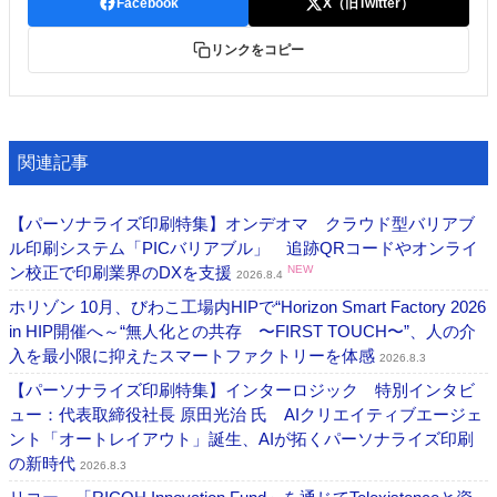
Facebook
X（旧Twitter）
リンクをコピー
関連記事
【パーソナライズ印刷特集】オンデオマ クラウド型バリアブ
ル印刷システム「PICバリアブル」 追跡QRコードやオンライ
ン校正で印刷業界のDXを支援
NEW
2026.8.4
ホリゾン 10月、びわこ工場内HIPで“Horizon Smart Factory 2026
in HIP開催へ～“無人化との共存 〜FIRST TOUCH〜”、人の介
入を最小限に抑えたスマートファクトリーを体感
2026.8.3
【パーソナライズ印刷特集】インターロジック 特別インタビ
ュー：代表取締役社長 原田光治 氏 AIクリエイティブエージェ
ント「オートレイアウト」誕生、AIが拓くパーソナライズ印刷
の新時代
2026.8.3