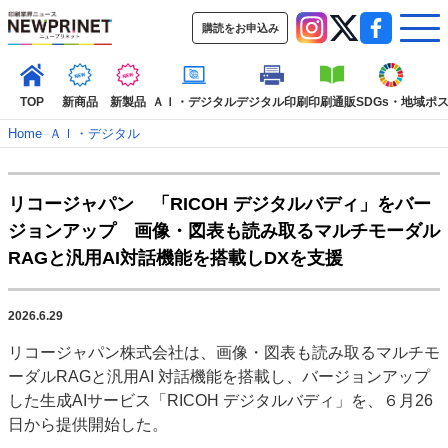
購読をお申込み
TOP
新商品
新製品
ＡＩ・デジタル
デジタル印刷
印刷通販
SDGs・地域
ポ
Home
–
ＡＩ・デジタル
インデックス
リコージャパン 「RICOH デジタルバディ」をバー
TOP
新着記事
特集記事
動画コンテンツ
ジョンアップ 画像・図表も読み取るマルチモーダル
インタビュー
コレクション
RAGと汎用AI対話機能を搭載しDXを支援
カテゴリー一覧
新商品
新製品
ＡＩ・デジタル
デジタル印刷
印刷通販
2026.6.29
SDGs・地域
ポストプレス
ビジネス
イベント
信用情報
業界
リコージャパン株式会社は、画像・図表も読み取るマルチモ
市場・統計
人事・移転・異動・訃報
ーダルRAGと汎用AI 対話機能を搭載し、バージョンアップ
した生成AIサービス「RICOH デジタルバディ」を、６月26
特集記事カテゴリー一覧
日から提供開始した。
2022 見える化・MIS特集