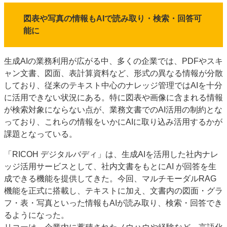
特集・デジタル印刷 アイデアで勝負！ ～多様なビジネス・多彩な商材～
図表や写真の情報もAIで読み取り・検索・回答可
JAPAN PACK 2023 特集
中古印刷機・製本機特集
2022 検査・校正特集
能に
特集・デジタル印刷 ～ 新成長軌道を描く
案内
生成AIの業務利用が広がる中、多くの企業では、PDFやスキ
ャン文書、図面、表計算資料など、形式の異なる情報が分散
発刊案内
JFPI印刷用語集
印刷機材年鑑
しており、従来のテキスト中心のナレッジ管理ではAIを十分
運営
に活用できない状況にある。特に図表や画像に含まれる情報
が検索対象にならない点が、業務文書でのAI活用の制約とな
会社案内
購読・購入申し込み
サイトポリシー
っており、これらの情報をいかにAIに取り込み活用するかが
お問い合わせ
課題となっている。
「RICOH デジタルバディ」は、生成AIを活用した社内ナレ
ッジ活用サービスとして、社内文書をもとにAI が回答を生
成できる機能を提供してきた。今回、マルチモーダルRAG
機能を正式に搭載し、テキストに加え、文書内の図面・グラ
フ・表・写真といった情報もAIが読み取り、検索・回答でき
るようになった。