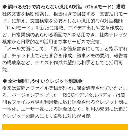
◆ 調べるだけで終わらない汎用AI対話（Chatモード）搭載
社内文書を横断検索し、根拠付きで回答する「文書活用モー
ド」に加え、文書検索を必要としない汎用的なAI対話機能
「Chatモード」を新たに搭載。アイデア出しや文章作成な
ど、日常業務のあらゆる場面でAIを活用でき、社内ナレッジ
検索から日常的なAI活用まで本サービスで完結。
「メール文面にして」「要点を箇条書きにして」と指示すれ
ば、チャット上でたたき台を作成。議事メモの要約、報告書
の構成案など、テキスト作成の壁打ち相手としても活用可
能。
◆ 全社展開しやすいクレジット制課金
従来は質問とファイル登録が別々に課金処理されていたとこ
ろ、バージョンアップした「RICOH デジタルバディ」は質
問もファイル登録も利用量に応じ課金されるクレジット制に
一本化。ユーザー数による課金はなく、利用の繁閑には追加
クレジットの購入により柔軟に対応が可能。