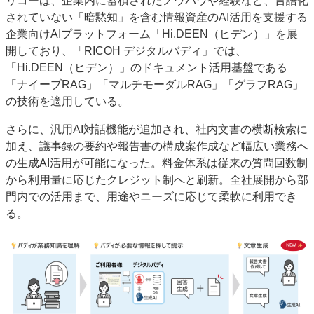
リコーは、企業内に蓄積されたノウハウや経験など、言語化
されていない「暗黙知」を含む情報資産のAI活用を支援する
企業向けAIプラットフォーム「Hi.DEEN（ヒデン）」を展
開しており、「RICOH デジタルバディ」では、
「Hi.DEEN（ヒデン）」のドキュメント活用基盤である
「ナイーブRAG」「マルチモーダルRAG」「グラフRAG」
の技術を適用している。
さらに、汎用AI対話機能が追加され、社内文書の横断検索に
加え、議事録の要約や報告書の構成案作成など幅広い業務へ
の生成AI活用が可能になった。料金体系は従来の質問回数制
から利用量に応じたクレジット制へと刷新。全社展開から部
門内での活用まで、用途やニーズに応じて柔軟に利用でき
る。