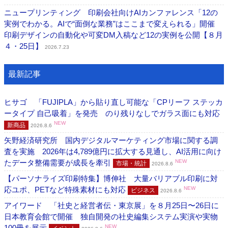
ニュープリンティング 印刷会社向けAIカンファレンス「12の
実例でわかる。AIで“面倒な業務”はここまで変えられる」開催
印刷デザインの自動化や可変DM入稿など12の実例を公開【８月
４・25日】
2026.7.23
最新記事
ヒサゴ 「FUJIPLA」から貼り直し可能な「CPリーフ ステッカ
ータイプ 自己吸着」を発売 のり残りなしでガラス面にも対応
NEW
新商品
2026.8.6
矢野経済研究所 国内デジタルマーケティング市場に関する調
査を実施 2026年は4,789億円に拡大する見通し、AI活用に向け
たデータ整備需要が成長を牽引
NEW
市場・統計
2026.8.6
【パーソナライズ印刷特集】博伸社 大量バリアブル印刷に対
応ユポ、PETなど特殊素材にも対応
NEW
ビジネス
2026.8.6
アイワード 「社史と経営者伝・東京展」を８月25日〜26日に
日本教育会館で開催 独自開発の社史編集システム実演や実物
100冊を展示
NEW