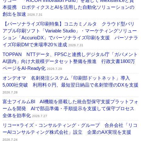
リコー 「RICOH Innovation Fund」を通じてTelexistenceと資
本提携 ロボティクスとAIを活用した自動化ソリューションの
創出を加速
2026.7.31
【パーソナライズ印刷特集】コニカミノルタ クラウド型バリ
アブル印刷ソフト「Variable Studio」・マーケティングソリュー
ション「AccurioDX」でパーソナライズ印刷を支援 パーソナラ
イズ印刷DMで来場率20％達成
2026.7.31
TOPPAN NTTデータ、FPSCと連携しデジタル庁「ガバメント
AI源内」向け大規模データセット整備を推進 行政文書1800万
ページをAI-Ready化
2026.7.29
オンデオマ 名刺発注システム「印刷部ドットネット」導入
5,000社突破 利用料０円、最短翌日納品で名刺管理のDXを支援
2026.7.28
富士フイルムBI AI機能を搭載した統合型保守支援プラットフォ
ームを開発 AIで部品準備・手順提示を支援して保守プロセス
全体を効率化
2026.7.27
リコー×ライズ・コンサルティング・グループ 合弁会社「リコ
ーAIコンサルティング株式会社」設立 企業のAX実現を支援
2026.7.24