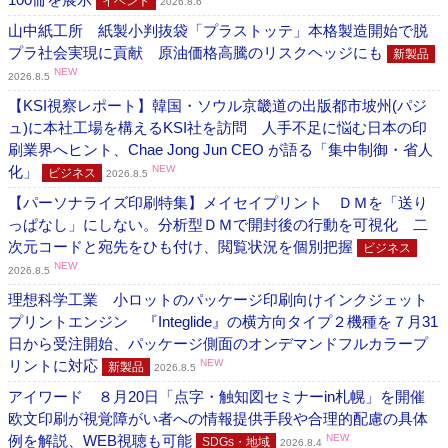
イベント
2026.8.6
山中紙工所 紙製小判抜袋「プラストッテ」本格製造開始で脱
プラ社会実現に貢献 原油価格高騰のリスクヘッジにも
新製品
NEW
2026.8.5
【KSI視察レポート】韓国・ソウル京畿道の出版都市坡州(パジ
ュ)に本社工場を構えるKSI社を訪問 人手不足に悩む日本の印
刷業界へヒント、Chae Jong Jun CEO が語る「集中制御・省人
化」
NEW
ビジネス
2026.8.5
【パーソナライズ印刷特集】メイセイプリント ＤＭを「送り
っぱなし」にしない。分析型ＤＭで開封後の行動を可視化 二
次元コードと宛先をひも付け、閲覧状況を個別把握
ビジネス
NEW
2026.8.5
理想科学工業 小ロットのパッケージ印刷向けインクジェット
プリントエンジン 『Integlide』の横方向タイプ２機種を７月31
日から受注開始、パッケージ側面のオンデマンドフルカラープ
リントに対応
NEW
新製品
2026.8.5
アイワード ８月20日「点字・触知図セミナーin札幌」を開催
欧文印刷が視覚障がい者への情報提供手段や合理的配慮の具体
例を解説、WEB視聴も可能
NEW
SDGs・地域
2026.8.4