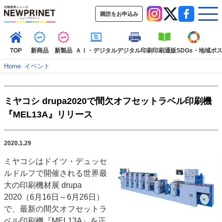
購読をお申込み
TOP
新商品
新製品
ＡＩ・デジタル
デジタル印刷
印刷通販
SDGs・地域
ポ
Home
–
イベント
インデックス
ミヤコシ drupa2020で間欠オフセットラベル印刷機
TOP
新着記事
特集記事
動画コンテンツ
『MEL13A』リリース
インタビュー
コレクション
カテゴリー一覧
2020.1.29
新商品
新製品
ＡＩ・デジタル
デジタル印刷
印刷通販
ミヤコシはドイツ・デュッセ
SDGs・地域
ポストプレス
ビジネス
イベント
信用情報
業界
ルドルフで開催される世界最
市場・統計
人事・移転・異動・訃報
大の印刷機材展 drupa
2020（6月16日～6月26日）
特集記事カテゴリー一覧
で、最新の間欠オフセットラ
2022 見える化・MIS特集
ベル印刷機『MEL13A』を正