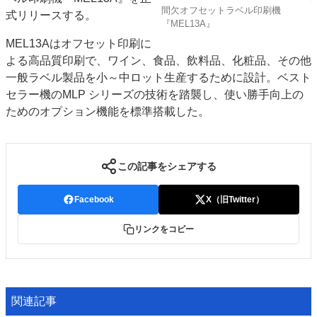
間欠オフセットラベル印刷機
式リリースする。
特集・デジタル印刷 アイデアで勝負！ ～多様なビジネス・多彩な商材～
『MEL13A』
JAPAN PACK 2023 特集
中古印刷機・製本機特集
2022 検査・校正特集
MEL13Aはオフセット印刷に
特集・デジタル印刷 ～ 新成長軌道を描く
よる高品質印刷で、ワイン、食品、飲料品、化粧品、その他
一般ラベル製品を小～中ロット生産するために設計。ベスト
案内
セラー機のMLP シリーズの技術を踏襲し、使い勝手向上の
発刊案内
JFPI印刷用語集
印刷機材年鑑
ためのオプション機能を標準搭載した。
運営
会社案内
購読・購入申し込み
サイトポリシー
この記事をシェアする
お問い合わせ
Facebook
X（旧Twitter）
リンクをコピー
関連記事