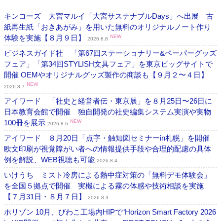
キンコーズ 大宮マルイ「大宮サステナブルDays」へ出展 古
紙再生紙「おきあがみ」を用いた無料のオリジナルノート作り
体験を実施【８月９日】
NEW
2026.8.8
ビジネスガイド社 「第67回ステーショナリー&ペーパーグッズ
フェア」「第34回STYLISH文具フェア」を東京ビッグサイトで
開催 OEMやオリジナルグッズ製作の商談も【９月２〜４日】
NEW
2026.8.7
アイワード 「社史と経営者伝・東京展」を８月25日〜26日に
日本教育会館で開催 独自開発の社史編集システム実演や実物
100冊を展示
NEW
2026.8.6
アイワード ８月20日「点字・触知図セミナーin札幌」を開催
欧文印刷が視覚障がい者への情報提供手段や合理的配慮の具体
例を解説、WEB視聴も可能
2026.8.4
いけうち ミスト冷房による熱中症対策の「無料デモ体験会」
を全国５拠点で開催 実機による霧の体感や技術相談を実施
【７月31日・８月７日】
2026.8.3
ホリゾン 10月、びわこ工場内HIPで“Horizon Smart Factory 2026