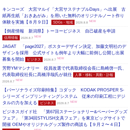
キンコーズ 大宮マルイ「大宮サステナブルDays」へ出展 古
紙再生紙「おきあがみ」を用いた無料のオリジナルノート作り
体験を実施【８月９日】
NEW
SDGs・地域
2026.8.8
【倒産情報 新潟県】トーヨービジネス 自己破産を申請
NEW
信用情報
2026.8.7
JAGAT 「page2027」ポスターデザイン決定、加藤文明社のデ
ザインを採用 公式サイトも例年より大幅に前倒し公開し出展
募集を開始
NEW
ビジネス
2026.8.7
芳野YMマシナリー 役員改選で代表取締役会長に島崎啓一氏、
代表取締役社長に髙橋淳哉氏が就任
人事・移転・異動・訃報
NEW
2026.8.7
【パーソナライズ印刷特集】コダック KODAK PROSPER S-
シリーズ インプリンティングシステム 従来の印刷工程にデジ
タルの力を加える
NEW
ビジネス
2026.8.7
ビジネスガイド社 「第67回ステーショナリー&ペーパーグッズ
フェア」「第34回STYLISH文具フェア」を東京ビッグサイトで
開催 OEMやオリジナルグッズ製作の商談も【９月２〜４日】
NEW