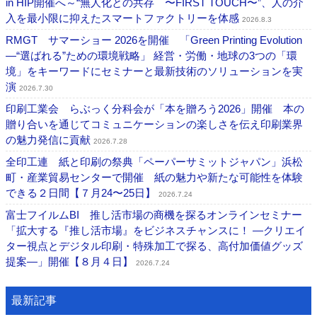
in HIP開催へ～“無人化との共存 〜FIRST TOUCH〜”、人の介
入を最小限に抑えたスマートファクトリーを体感
2026.8.3
RMGT サマーショー 2026を開催 「Green Printing Evolution
―“選ばれる”ための環境戦略」 経営・労働・地球の3つの「環
境」をキーワードにセミナーと最新技術のソリューションを実
演
2026.7.30
印刷工業会 らぶっく分科会が「本を贈ろう2026」開催 本の
贈り合いを通じてコミュニケーションの楽しさを伝え印刷業界
の魅力発信に貢献
2026.7.28
全印工連 紙と印刷の祭典「ペーパーサミットジャパン」浜松
町・産業貿易センターで開催 紙の魅力や新たな可能性を体験
できる２日間【７月24〜25日】
2026.7.24
富士フイルムBI 推し活市場の商機を探るオンラインセミナー
「拡大する『推し活市場』をビジネスチャンスに！ ―クリエイ
ター視点とデジタル印刷・特殊加工で探る、高付加価値グッズ
提案―」開催【８月４日】
2026.7.24
最新記事