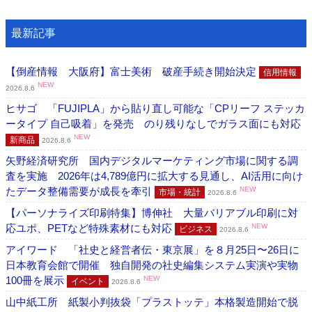
最新記事
【倒産情報 大阪府】富士美術 破産手続き開始決定
信用情報
NEW
2026.8.6
ヒサゴ 「FUJIPLA」から貼り直し可能な「CPリーフ ステッカ
ータイプ 自己吸着」を発売 のり残りなしでガラス面にも対応
NEW
新商品
2026.8.6
矢野経済研究所 国内デジタルマーケティング市場に関する調
査を実施 2026年は4,789億円に拡大する見通し、AI活用に向け
たデータ整備需要が成長を牽引
NEW
市場・統計
2026.8.6
【パーソナライズ印刷特集】博伸社 大量バリアブル印刷に対
応ユポ、PETなど特殊素材にも対応
NEW
ビジネス
2026.8.6
アイワード 「社史と経営者伝・東京展」を８月25日〜26日に
日本教育会館で開催 独自開発の社史編集システム実演や実物
100冊を展示
NEW
イベント
2026.8.6
山中紙工所 紙製小判抜袋「プラストッテ」本格製造開始で脱