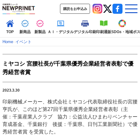
購読をお申込み
TOP
新商品
新製品
ＡＩ・デジタル
デジタル印刷
印刷通販
SDGs・地域
ポ
Home
–
イベント
インデックス
ミヤコシ 宮腰社長が千葉県優秀企業経営者表彰で優
TOP
新着記事
特集記事
動画コンテンツ
秀経営者賞
インタビュー
コレクション
カテゴリー一覧
2023.3.30
新商品
新製品
ＡＩ・デジタル
デジタル印刷
印刷通販
印刷機械メーカー、株式会社ミヤコシ代表取締役社長の宮腰
SDGs・地域
ポストプレス
ビジネス
イベント
信用情報
業界
亨氏が、このほど第27回千葉県優秀企業経営者表彰（主
市場・統計
人事・移転・異動・訃報
催：千葉産業人クラブ 協力：公益法人ひまわりベンチャー
育成基金、千葉銀行 後援：千葉県、日刊工業新聞社）で優
特集記事カテゴリー一覧
秀経営者賞 を受賞した。
2022 見える化・MIS特集