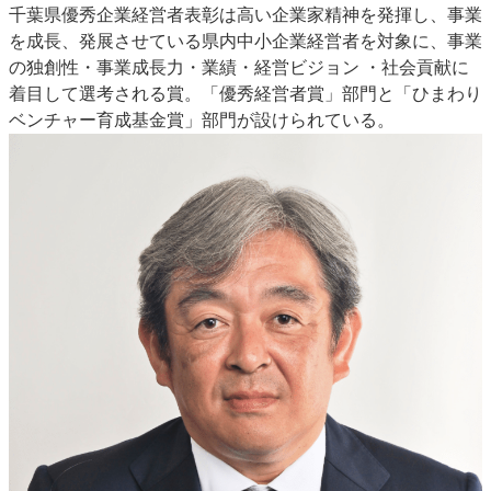
千葉県優秀企業経営者表彰は高い企業家精神を発揮し、事業
特集・デジタル印刷 アイデアで勝負！ ～多様なビジネス・多彩な商材～
を成長、発展させている県内中小企業経営者を対象に、事業
JAPAN PACK 2023 特集
中古印刷機・製本機特集
2022 検査・校正特集
の独創性・事業成長力・業績・経営ビジョン ・社会貢献に
特集・デジタル印刷 ～ 新成長軌道を描く
着目して選考される賞。「優秀経営者賞」部門と「ひまわり
ベンチャー育成基金賞」部門が設けられている。
案内
発刊案内
JFPI印刷用語集
印刷機材年鑑
運営
会社案内
購読・購入申し込み
サイトポリシー
お問い合わせ