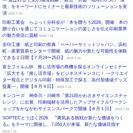
境」をキーワードにセミナーと最新技術のソリューションを実
演
2026.7.30
印刷工業会 らぶっく分科会が「本を贈ろう2026」開催 本の
贈り合いを通じてコミュニケーションの楽しさを伝え印刷業界
の魅力発信に貢献
2026.7.28
全印工連 紙と印刷の祭典「ペーパーサミットジャパン」浜松
町・産業貿易センターで開催 紙の魅力や新たな可能性を体験
できる２日間【７月24〜25日】
2026.7.24
富士フイルムBI 推し活市場の商機を探るオンラインセミナー
「拡大する『推し活市場』をビジネスチャンスに！ ―クリエイ
ター視点とデジタル印刷・特殊加工で探る、高付加価値グッズ
提案―」開催【８月４日】
2026.7.24
キンコーズ 神奈川・川崎市「第21回かわさきサイエンスチャ
レンジ」に出展 印刷端材を活用したアップサイクルワークシ
ョップをかながわサイエンスパークで開催【８月１日】
2026.7.24
SOPTECとうほく2026 〝勇気ある挑戦が新たな価値をつく
る〟をテーマに開催し、7,050人が来場、新たな価値目指す
2026.7.24