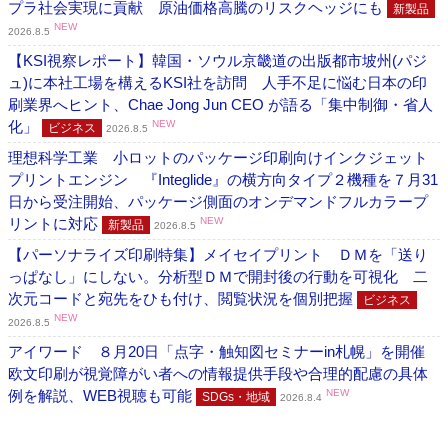
プラ社会実現に貢献 原油価格高騰のリスクヘッジにも
新製品
NEW
2026.8.5
【KSI視察レポート】韓国・ソウル京畿道の出版都市坡州(パジ
ュ)に本社工場を構えるKSI社を訪問 人手不足に悩む日本の印
刷業界へヒント、Chae Jong Jun CEO が語る「集中制御・省人
化」
NEW
ビジネス
2026.8.5
理想科学工業 小ロットのパッケージ印刷向けインクジェット
プリントエンジン 『Integlide』の横方向タイプ２機種を７月31
日から受注開始、パッケージ側面のオンデマンドフルカラープ
リントに対応
NEW
新製品
2026.8.5
【パーソナライズ印刷特集】メイセイプリント ＤＭを「送り
っぱなし」にしない。分析型ＤＭで開封後の行動を可視化 二
次元コードと宛先をひも付け、閲覧状況を個別把握
ビジネス
NEW
2026.8.5
アイワード ８月20日「点字・触知図セミナーin札幌」を開催
欧文印刷が視覚障がい者への情報提供手段や合理的配慮の具体
例を解説、WEB視聴も可能
NEW
SDGs・地域
2026.8.4