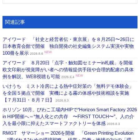
関連記事
アイワード 「社史と経営者伝・東京展」を８月25日〜26日に
日本教育会館で開催 独自開発の社史編集システム実演や実物
100冊を展示
NEW
2026.8.6
アイワード ８月20日「点字・触知図セミナーin札幌」を開催
欧文印刷が視覚障がい者への情報提供手段や合理的配慮の具体
例を解説、WEB視聴も可能
NEW
2026.8.4
いけうち ミスト冷房による熱中症対策の「無料デモ体験会」
を全国５拠点で開催 実機による霧の体感や技術相談を実施
【７月31日・８月７日】
2026.8.3
ホリゾン 10月、びわこ工場内HIPで“Horizon Smart Factory 2026
in HIP開催へ～“無人化との共存 〜FIRST TOUCH〜”、人の介
入を最小限に抑えたスマートファクトリーを体感
2026.8.3
RMGT サマーショー 2026を開催 「Green Printing Evolution
―“選ばれる”ための環境戦略」 経営・労働・地球の3つの「環