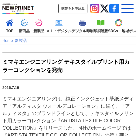
購読をお申込み
TOP
新商品
新製品
ＡＩ・デジタル
デジタル印刷
印刷通販
SDGs・地域
ポ
Home
–
新製品
インデックス
ミマキエンジニアリング テキスタイルプリント用カ
TOP
新着記事
特集記事
動画コンテンツ
ラーコレクションを発売
インタビュー
コレクション
カテゴリー一覧
2016.7.19
新商品
新製品
ＡＩ・デジタル
デジタル印刷
印刷通販
ミマキエンジニアリングは、純正インクジェット壁紙メディ
SDGs・地域
ポストプレス
ビジネス
イベント
信用情報
業界
ア「アルティスタ ウォールデコレーション」に続く、「ア
市場・統計
人事・移転・異動・訃報
ルティスタ」のブランドラインとして、テキスタイルプリン
ト用カラーコレクション『ARTISTA TEXTILE COLOR
特集記事カテゴリー一覧
COLLECTION』をリリースした。同社のホームページでは
2022 見える化・MIS特集
『ARTISTA TEXTILE COLOR COLLECTION』の第１弾と