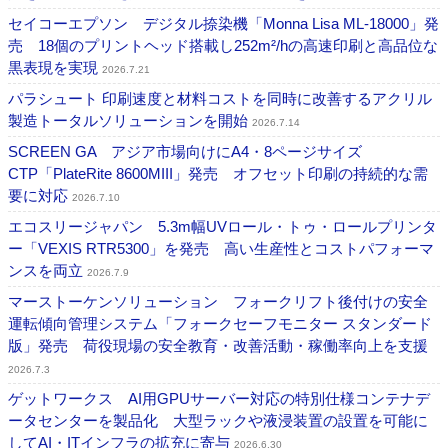
セイコーエプソン デジタル捺染機「Monna Lisa ML-18000」発
売 18個のプリントヘッド搭載し252m²/hの高速印刷と高品位な
黒表現を実現
2026.7.21
パラシュート 印刷速度と材料コストを同時に改善するアクリル
製造トータルソリューションを開始
2026.7.14
SCREEN GA アジア市場向けにA4・8ページサイズ
CTP「PlateRite 8600MIII」発売 オフセット印刷の持続的な需
要に対応
2026.7.10
エコスリージャパン 5.3m幅UVロール・トゥ・ロールプリンタ
ー「VEXIS RTR5300」を発売 高い生産性とコストパフォーマ
ンスを両立
2026.7.9
マーストーケンソリューション フォークリフト後付けの安全
運転傾向管理システム「フォークセーフモニター スタンダード
版」発売 荷役現場の安全教育・改善活動・稼働率向上を支援
2026.7.3
ゲットワークス AI用GPUサーバー対応の特別仕様コンテナデ
ータセンターを製品化 大型ラックや液浸装置の設置を可能に
してAI・ITインフラの拡充に寄与
2026.6.30