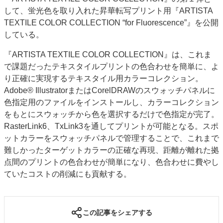
して、蛍光色を取り入れた昇華転写プリント用『ARTISTA
特集・デジタル印刷 アイデアで勝負！ ～多様なビジネス・多彩な商材～
TEXTILE COLOR COLLECTION “for Fluorescence”』を公開
JAPAN PACK 2023 特集
中古印刷機・製本機特集
2022 検査・校正特集
している。
特集・デジタル印刷 ～ 新成長軌道を描く
『ARTISTA TEXTILE COLOR COLLECTION』は、これま
案内
で課題だったテキスタイルプリントの色合わせを簡単に、よ
発刊案内
JFPI印刷用語集
印刷機材年鑑
り正確に実現するテキスタイル用カラーコレクション。
Adobe® IllustratorまたはCorelDRAWのスウォッチパネルに
運営
色指定用のファイルをインストールし、カラーコレクション
会社案内
購読・購入申し込み
サイトポリシー
をもとにスウォッチから色を選択するだけで色指定が完了。
お問い合わせ
RasterLink6、TxLink3を通してプリントが可能となる。スポ
ットカラーをスウォッチパネルで管理することで、これまで
難しかったターゲットカラーの正確な再現、距離が離れた拠
点間のプリントの色合わせが簡単になり、色合わせに費やし
ていたコストの削減にも貢献する。
この記事をシェアする