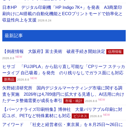
日本HP デジタル印刷機「HP Indigo 7K+」を発表 A3商業印
刷向けにAI搭載の自動化機能とECOプリントモードで効率化と
収益性向上を支援
2026.6.24
最新記事
【倒産情報 大阪府】富士美術 破産手続き開始決定
信用情報
NEW
2026.8.6
ヒサゴ 「FUJIPLA」から貼り直し可能な「CPリーフ ステッカ
ータイプ 自己吸着」を発売 のり残りなしでガラス面にも対応
NEW
新商品
2026.8.6
矢野経済研究所 国内デジタルマーケティング市場に関する調
査を実施 2026年は4,789億円に拡大する見通し、AI活用に向け
たデータ整備需要が成長を牽引
NEW
市場・統計
2026.8.6
【パーソナライズ印刷特集】博伸社 大量バリアブル印刷に対
応ユポ、PETなど特殊素材にも対応
NEW
ビジネス
2026.8.6
アイワード 「社史と経営者伝・東京展」を８月25日〜26日に