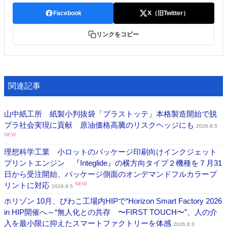
Facebook
X（旧Twitter）
リンクをコピー
関連記事
山中紙工所 紙製小判抜袋「プラストッテ」本格製造開始で脱
プラ社会実現に貢献 原油価格高騰のリスクヘッジにも
2026.8.5
NEW
理想科学工業 小ロットのパッケージ印刷向けインクジェット
プリントエンジン 『Integlide』の横方向タイプ２機種を７月31
日から受注開始、パッケージ側面のオンデマンドフルカラープ
リントに対応
NEW
2026.8.5
ホリゾン 10月、びわこ工場内HIPで“Horizon Smart Factory 2026
in HIP開催へ～“無人化との共存 〜FIRST TOUCH〜”、人の介
入を最小限に抑えたスマートファクトリーを体感
2026.8.3