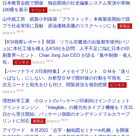
日本教育会館で開催 独自開発の社史編集システム実演や実物
100冊を展示
NEW
イベント
2026.8.6
山中紙工所 紙製小判抜袋「プラストッテ」本格製造開始で脱
プラ社会実現に貢献 原油価格高騰のリスクヘッジにも
新製品
NEW
2026.8.5
【KSI視察レポート】韓国・ソウル京畿道の出版都市坡州(パジ
ュ)に本社工場を構えるKSI社を訪問 人手不足に悩む日本の印
刷業界へヒント、Chae Jong Jun CEO が語る「集中制御・省人
化」
NEW
ビジネス
2026.8.5
【パーソナライズ印刷特集】メイセイプリント ＤＭを「送り
っぱなし」にしない。分析型ＤＭで開封後の行動を可視化 二
次元コードと宛先をひも付け、閲覧状況を個別把握
ビジネス
NEW
2026.8.5
理想科学工業 小ロットのパッケージ印刷向けインクジェット
プリントエンジン 『Integlide』の横方向タイプ２機種を７月31
日から受注開始、パッケージ側面のオンデマンドフルカラープ
リントに対応
NEW
新製品
2026.8.5
アイワード ８月20日「点字・触知図セミナーin札幌」を開催