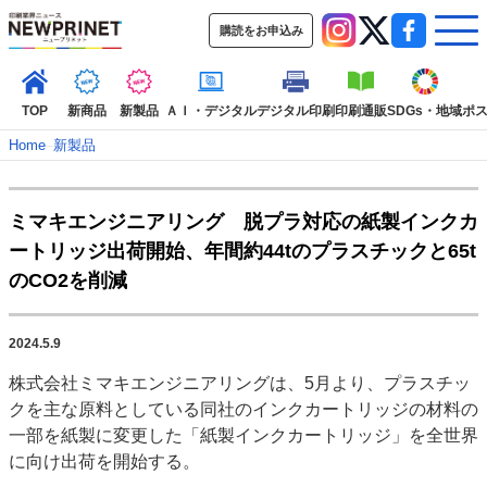
購読をお申込み
TOP
新商品
新製品
ＡＩ・デジタル
デジタル印刷
印刷通販
SDGs・地域
ポ
Home
–
新製品
インデックス
ミマキエンジニアリング 脱プラ対応の紙製インクカ
TOP
新着記事
特集記事
動画コンテンツ
ートリッジ出荷開始、年間約44tのプラスチックと65t
インタビュー
コレクション
のCO2を削減
カテゴリー一覧
新商品
新製品
ＡＩ・デジタル
デジタル印刷
印刷通販
2024.5.9
SDGs・地域
ポストプレス
ビジネス
イベント
信用情報
業界
株式会社ミマキエンジニアリングは、5月より、プラスチッ
市場・統計
人事・移転・異動・訃報
クを主な原料としている同社のインクカートリッジの材料の
一部を紙製に変更した「紙製インクカートリッジ」を全世界
特集記事カテゴリー一覧
に向け出荷を開始する。
特集・デジタル印刷 アイデアで勝負！ ～多様なビジネス・多彩な商材～