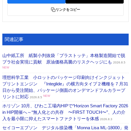
リンクをコピー
関連記事
山中紙工所 紙製小判抜袋「プラストッテ」本格製造開始で脱
プラ社会実現に貢献 原油価格高騰のリスクヘッジにも
2026.8.5
NEW
理想科学工業 小ロットのパッケージ印刷向けインクジェット
プリントエンジン 『Integlide』の横方向タイプ２機種を７月31
日から受注開始、パッケージ側面のオンデマンドフルカラープ
リントに対応
NEW
2026.8.5
ホリゾン 10月、びわこ工場内HIPで“Horizon Smart Factory 2026
in HIP開催へ～“無人化との共存 〜FIRST TOUCH〜”、人の介
入を最小限に抑えたスマートファクトリーを体感
2026.8.3
セイコーエプソン デジタル捺染機「Monna Lisa ML-18000」発