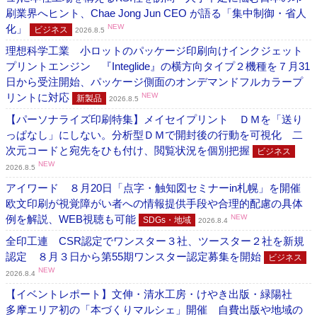
刷業界へヒント、Chae Jong Jun CEO が語る「集中制御・省人
化」
NEW
ビジネス
2026.8.5
理想科学工業 小ロットのパッケージ印刷向けインクジェット
プリントエンジン 『Integlide』の横方向タイプ２機種を７月31
日から受注開始、パッケージ側面のオンデマンドフルカラープ
リントに対応
NEW
新製品
2026.8.5
【パーソナライズ印刷特集】メイセイプリント ＤＭを「送り
っぱなし」にしない。分析型ＤＭで開封後の行動を可視化 二
次元コードと宛先をひも付け、閲覧状況を個別把握
ビジネス
NEW
2026.8.5
アイワード ８月20日「点字・触知図セミナーin札幌」を開催
欧文印刷が視覚障がい者への情報提供手段や合理的配慮の具体
例を解説、WEB視聴も可能
NEW
SDGs・地域
2026.8.4
全印工連 CSR認定でワンスター３社、ツースター２社を新規
認定 ８月３日から第55期ワンスター認定募集を開始
ビジネス
NEW
2026.8.4
【イベントレポート】文伸・清水工房・けやき出版・緑陽社
多摩エリア初の「本づくりマルシェ」開催 自費出版や地域の