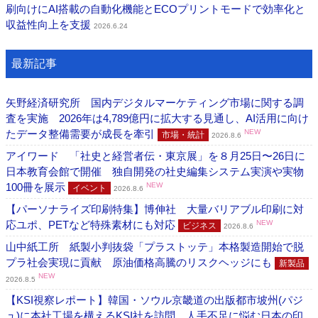
刷向けにAI搭載の自動化機能とECOプリントモードで効率化と
収益性向上を支援
2026.6.24
最新記事
矢野経済研究所 国内デジタルマーケティング市場に関する調
査を実施 2026年は4,789億円に拡大する見通し、AI活用に向け
たデータ整備需要が成長を牽引
NEW
市場・統計
2026.8.6
アイワード 「社史と経営者伝・東京展」を８月25日〜26日に
日本教育会館で開催 独自開発の社史編集システム実演や実物
100冊を展示
NEW
イベント
2026.8.6
【パーソナライズ印刷特集】博伸社 大量バリアブル印刷に対
応ユポ、PETなど特殊素材にも対応
NEW
ビジネス
2026.8.6
山中紙工所 紙製小判抜袋「プラストッテ」本格製造開始で脱
プラ社会実現に貢献 原油価格高騰のリスクヘッジにも
新製品
NEW
2026.8.5
【KSI視察レポート】韓国・ソウル京畿道の出版都市坡州(パジ
ュ)に本社工場を構えるKSI社を訪問 人手不足に悩む日本の印