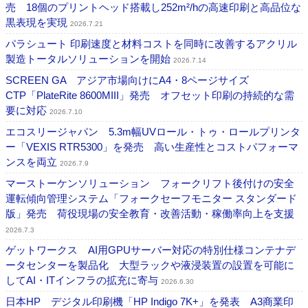
売 18個のプリントヘッド搭載し252m²/hの高速印刷と高品位な
黒表現を実現
2026.7.21
パラシュート 印刷速度と材料コストを同時に改善するアクリル
製造トータルソリューションを開始
2026.7.14
SCREEN GA アジア市場向けにA4・8ページサイズ
CTP「PlateRite 8600MIII」発売 オフセット印刷の持続的な需
要に対応
2026.7.10
エコスリージャパン 5.3m幅UVロール・トゥ・ロールプリンタ
ー「VEXIS RTR5300」を発売 高い生産性とコストパフォーマ
ンスを両立
2026.7.9
マーストーケンソリューション フォークリフト後付けの安全
運転傾向管理システム「フォークセーフモニター スタンダード
版」発売 荷役現場の安全教育・改善活動・稼働率向上を支援
2026.7.3
ゲットワークス AI用GPUサーバー対応の特別仕様コンテナデ
ータセンターを製品化 大型ラックや液浸装置の設置を可能に
してAI・ITインフラの拡充に寄与
2026.6.30
日本HP デジタル印刷機「HP Indigo 7K+」を発表 A3商業印