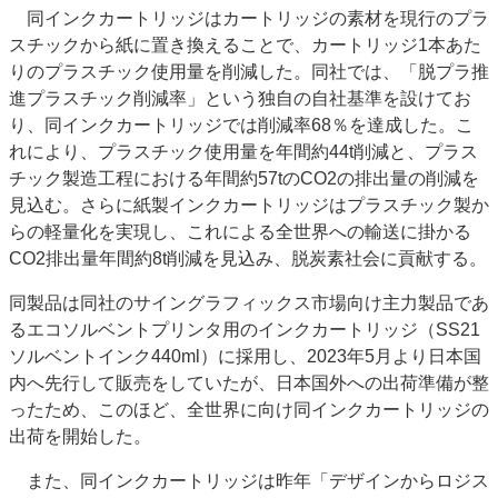
同インクカートリッジはカートリッジの素材を現行のプラ
JAPAN PACK 2023 特集
中古印刷機・製本機特集
スチックから紙に置き換えることで、カートリッジ1本あた
2022 見える化・MIS特集
2022 検査・校正特集
りのプラスチック使用量を削減した。同社では、「脱プラ推
特集・デジタル印刷 ～ 新成長軌道を描く
進プラスチック削減率」という独自の自社基準を設けてお
り、同インクカートリッジでは削減率68％を達成した。こ
案内
れにより、プラスチック使用量を年間約44t削減と、プラス
発刊案内
JFPI印刷用語集
印刷機材年鑑
チック製造工程における年間約57tのCO2の排出量の削減を
見込む。さらに紙製インクカートリッジはプラスチック製か
運営
らの軽量化を実現し、これによる全世界への輸送に掛かる
会社案内
購読・購入申し込み
サイトポリシー
CO2排出量年間約8t削減を見込み、脱炭素社会に貢献する。
お問い合わせ
同製品は同社のサイングラフィックス市場向け主力製品であ
るエコソルベントプリンタ用のインクカートリッジ（SS21
ソルベントインク440ml）に採用し、2023年5月より日本国
内へ先行して販売をしていたが、日本国外への出荷準備が整
ったため、このほど、全世界に向け同インクカートリッジの
出荷を開始した。
また、同インクカートリッジは昨年「デザインからロジス