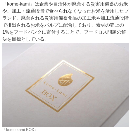
「kome-kami」は企業や自治体が廃棄する災害用備蓄のお米
JAPAN PACK 2023 特集
中古印刷機・製本機特集
や、加工・流通段階で食べられなくなったお米を活用したブ
2022 見える化・MIS特集
2022 検査・校正特集
ランド。廃棄される災害用備蓄食品の加工米や加工流通段階
特集・デジタル印刷 ～ 新成長軌道を描く
で排出されるお米をパルプに配合しており、素材の売上の
1%をフードバンクに寄付することで、フードロス問題の解
案内
決を目標としている。
発刊案内
JFPI印刷用語集
印刷機材年鑑
運営
会社案内
購読・購入申し込み
サイトポリシー
お問い合わせ
「kome-kami BOX」