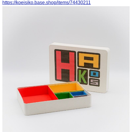
https://koeisiko.base.shop/items/74430211