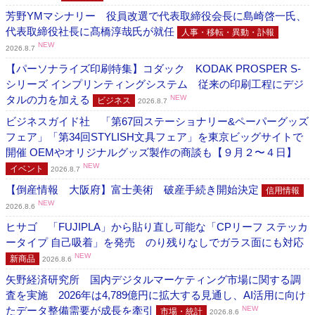
芳野YMマシナリー 役員改選で代表取締役会長に島崎啓一氏、
代表取締役社長に髙橋淳哉氏が就任
人事・移転・異動・訃報
NEW
2026.8.7
【パーソナライズ印刷特集】コダック KODAK PROSPER S-
シリーズ インプリンティングシステム 従来の印刷工程にデジ
タルの力を加える
NEW
ビジネス
2026.8.7
ビジネスガイド社 「第67回ステーショナリー&ペーパーグッズ
フェア」「第34回STYLISH文具フェア」を東京ビッグサイトで
開催 OEMやオリジナルグッズ製作の商談も【９月２〜４日】
NEW
イベント
2026.8.7
【倒産情報 大阪府】富士美術 破産手続き開始決定
信用情報
NEW
2026.8.6
ヒサゴ 「FUJIPLA」から貼り直し可能な「CPリーフ ステッカ
ータイプ 自己吸着」を発売 のり残りなしでガラス面にも対応
NEW
新商品
2026.8.6
矢野経済研究所 国内デジタルマーケティング市場に関する調
査を実施 2026年は4,789億円に拡大する見通し、AI活用に向け
たデータ整備需要が成長を牽引
NEW
市場・統計
2026.8.6