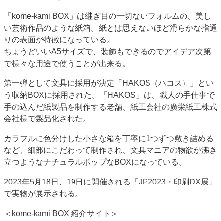
「kome-kami BOX」は継ぎ目の一切ないフォルムの、美し
い芸術作品のような紙箱。紙とは思えないほど滑らかな指通
りの表面が特徴になっている。
ちょうどいいA5サイズで、装飾もできるのでアイデア次第
で様々な用途で使うことが出来る。
第一弾として文具に採用が決定「HAKOS（ハコス）」とい
う収納BOXに採用された。「HAKOS」は、職人の手仕事で
手の込んだ紙製品を制作する老舗、紙工会社の廣栄紙工株式
会社様で製品化された。
カラフルに色分けした小さな箱を丁寧に1つずつ敷き詰める
など、細部にこだわって制作され、文具マニアの物欲が沸き
立つようなナチュラルポップなBOXになっている。
2023年5月18日、19日に開催される「JP2023・印刷DX展」
で実物が展示される。
＜kome-kami BOX 紹介サイト＞