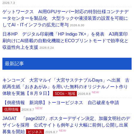
2026.7.3
ゲットワークス AI用GPUサーバー対応の特別仕様コンテナデ
ータセンターを製品化 大型ラックや液浸装置の設置を可能に
してAI・ITインフラの拡充に寄与
2026.6.30
日本HP デジタル印刷機「HP Indigo 7K+」を発表 A3商業印
刷向けにAI搭載の自動化機能とECOプリントモードで効率化と
収益性向上を支援
2026.6.24
最新記事
キンコーズ 大宮マルイ「大宮サステナブルDays」へ出展 古
紙再生紙「おきあがみ」を用いた無料のオリジナルノート作り
体験を実施【８月９日】
NEW
SDGs・地域
2026.8.8
【倒産情報 新潟県】トーヨービジネス 自己破産を申請
NEW
信用情報
2026.8.7
JAGAT 「page2027」ポスターデザイン決定、加藤文明社のデ
ザインを採用 公式サイトも例年より大幅に前倒し公開し出展
募集を開始
NEW
ビジネス
2026.8.7