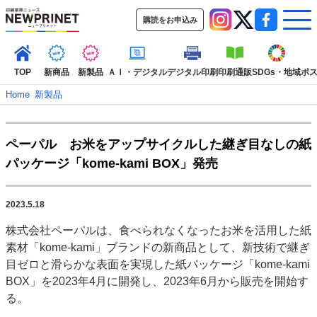
購読をお申込み
TOP
新商品
新製品
ＡＩ・デジタル
デジタル印刷
印刷通販
SDGs・地域
ポ
Home
–
新製品
インデックス
ペーパル お米をアップサイクルした継ぎ目なしの紙
TOP
新着記事
特集記事
動画コンテンツ
パッケージ「kome-kami BOX」発売
インタビュー
コレクション
カテゴリー一覧
2023.5.18
新商品
新製品
ＡＩ・デジタル
デジタル印刷
印刷通販
株式会社ペーパルは、食べられなくなったお米を活用した紙
SDGs・地域
ポストプレス
ビジネス
イベント
信用情報
業界
素材「kome-kami」ブランドの新商品として、新技術で継ぎ
市場・統計
人事・移転・異動・訃報
目ゼロと滑らかな表面を実現した紙パッケージ「kome-kami
BOX」を2023年4月に開発し、2023年6月から販売を開始す
特集記事カテゴリー一覧
る。
特集・デジタル印刷 アイデアで勝負！ ～多様なビジネス・多彩な商材～