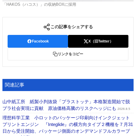
「HAKOS（ハコス）」の収納BOXに採用
この記事をシェアする
Facebook
X（旧Twitter）
リンクをコピー
関連記事
山中紙工所 紙製小判抜袋「プラストッテ」本格製造開始で脱
プラ社会実現に貢献 原油価格高騰のリスクヘッジにも
2026.8.5
理想科学工業 小ロットのパッケージ印刷向けインクジェット
プリントエンジン 『Integlide』の横方向タイプ２機種を７月31
日から受注開始、パッケージ側面のオンデマンドフルカラープ