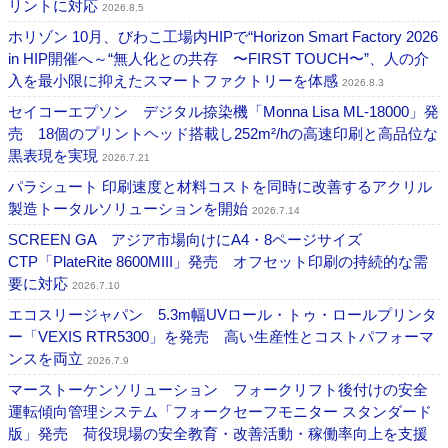
リントに対応
2026.8.5
ホリゾン 10月、びわこ工場内HIPで“Horizon Smart Factory 2026
in HIP開催へ～“無人化との共存 〜FIRST TOUCH〜”、人の介
入を最小限に抑えたスマートファクトリーを体感
2026.8.3
セイコーエプソン デジタル捺染機「Monna Lisa ML-18000」発
売 18個のプリントヘッド搭載し252m²/hの高速印刷と高品位な
黒表現を実現
2026.7.21
パラシュート 印刷速度と材料コストを同時に改善するアクリル
製造トータルソリューションを開始
2026.7.14
SCREEN GA アジア市場向けにA4・8ページサイズ
CTP「PlateRite 8600MIII」発売 オフセット印刷の持続的な需
要に対応
2026.7.10
エコスリージャパン 5.3m幅UVロール・トゥ・ロールプリンタ
ー「VEXIS RTR5300」を発売 高い生産性とコストパフォーマ
ンスを両立
2026.7.9
マーストーケンソリューション フォークリフト後付けの安全
運転傾向管理システム「フォークセーフモニター スタンダード
版」発売 荷役現場の安全教育・改善活動・稼働率向上を支援