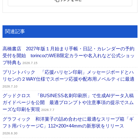
関連記事
高橋書店 2027年版１月始まり手帳・日記・カレンダーの予約
受付を開始 torincoのWEB限定カラーや名入れなど公式ショッ
プ特典も
2026.7.15
プリントパック 「応援ハリセン印刷」メッセージボードとハ
リセンの２WAY仕様でスポーツ応援や配布用ノベルティに最適
2026.7.10
グッドクロス 「BUSINESS名刺印刷所」で生成AIデータ入稿
ガイドページを公開 最適プロンプトや注意事項の提示でスム
ーズな印刷を実現
2026.7.7
グラフィック 和洋菓子の詰め合わせに最適なスリーブ箱「ギ
フト用パッケージC」112×200×44mmの新形状をリリース
2026.6.30