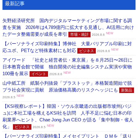
最新記事
矢野経済研究所 国内デジタルマーケティング市場に関する調
査を実施 2026年は4,789億円に拡大する見通し、AI活用に向け
たデータ整備需要が成長を牽引
NEW
市場・統計
2026.8.6
【パーソナライズ印刷特集】博伸社 大量バリアブル印刷に対
応ユポ、PETなど特殊素材にも対応
NEW
ビジネス
2026.8.6
アイワード 「社史と経営者伝・東京展」を８月25日〜26日に
日本教育会館で開催 独自開発の社史編集システム実演や実物
100冊を展示
NEW
イベント
2026.8.6
山中紙工所 紙製小判抜袋「プラストッテ」本格製造開始で脱
プラ社会実現に貢献 原油価格高騰のリスクヘッジにも
新製品
NEW
2026.8.5
【KSI視察レポート】韓国・ソウル京畿道の出版都市坡州(パジ
ュ)に本社工場を構えるKSI社を訪問 人手不足に悩む日本の印
刷業界へヒント、Chae Jong Jun CEO が語る「集中制御・省人
化」
NEW
ビジネス
2026.8.5
【パーソナライズ印刷特集】メイセイプリント ＤＭを「送り