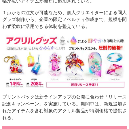
幅が広いアイテムが新たに追加されている。
特集・デジタル印刷 アイデアで勝負！ ～多様なビジネス・多彩な商材～
１点からの注文が可能なため、個人クリエイターによる同人
JAPAN PACK 2023 特集
中古印刷機・製本機特集
2022 検査・校正特集
グッズ制作から、企業の限定ノベルティ作成まで、規模を問
特集・デジタル印刷 ～ 新成長軌道を描く
わず柔軟に活用できる体制を整えている。
案内
発刊案内
JFPI印刷用語集
印刷機材年鑑
運営
会社案内
購読・購入申し込み
サイトポリシー
お問い合わせ
プリントパックは新ラインアップの公開に合わせ「リリース
記念キャンペーン」を実施している。期間中は、新規追加さ
れたアイテムを含む対象のアクリル製品が特別価格で提供さ
れる。