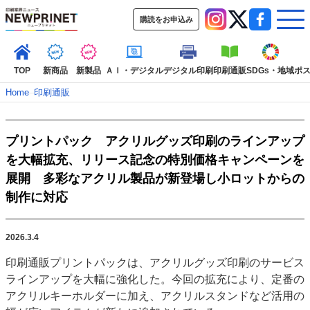
購読をお申込み
TOP
新商品
新製品
ＡＩ・デジタル
デジタル印刷
印刷通販
SDGs・地域
ポ
Home
–
印刷通販
インデックス
プリントパック アクリルグッズ印刷のラインアップ
TOP
新着記事
特集記事
動画コンテンツ
を大幅拡充、リリース記念の特別価格キャンペーンを
インタビュー
コレクション
展開 多彩なアクリル製品が新登場し小ロットからの
カテゴリー一覧
制作に対応
新商品
新製品
ＡＩ・デジタル
デジタル印刷
印刷通販
SDGs・地域
ポストプレス
ビジネス
イベント
信用情報
業界
2026.3.4
市場・統計
人事・移転・異動・訃報
印刷通販プリントパックは、アクリルグッズ印刷のサービス
ラインアップを大幅に強化した。今回の拡充により、定番の
特集記事カテゴリー一覧
アクリルキーホルダーに加え、アクリルスタンドなど活用の
2022 見える化・MIS特集