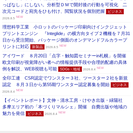
っぱなし」にしない。分析型ＤＭで開封後の行動を可視化 二
次元コードと宛先をひも付け、閲覧状況を個別把握
ビジネス
NEW
2026.8.5
理想科学工業 小ロットのパッケージ印刷向けインクジェット
プリントエンジン 『Integlide』の横方向タイプ２機種を７月31
日から受注開始、パッケージ側面のオンデマンドフルカラープ
リントに対応
NEW
新製品
2026.8.5
アイワード ８月20日「点字・触知図セミナーin札幌」を開催
欧文印刷が視覚障がい者への情報提供手段や合理的配慮の具体
例を解説、WEB視聴も可能
NEW
SDGs・地域
2026.8.4
全印工連 CSR認定でワンスター３社、ツースター２社を新規
認定 ８月３日から第55期ワンスター認定募集を開始
ビジネス
NEW
2026.8.4
【イベントレポート】文伸・清水工房・けやき出版・緑陽社
多摩エリア初の「本づくりマルシェ」開催 自費出版や地域の
魅力を発信
NEW
ビジネス
2026.8.4