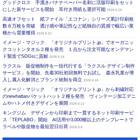
グッドクロス 手漉きバナナペーパー名刺に活版印刷をセット
にした新サービスを開始 耳付き用紙も選択可能
2026.6.29
高速オフセット 紙ファイル「エコナン」シリーズ累計印刷枚
数８万枚を突破 透け感や筆記性など紙独自の質感で幅広い業
種から需要獲得
2026.6.22
イメージ・マジック 「オリジナルプリント.jp」でオーガニッ
クコットンタオル２種を発売 １点から注文可能なオンデマン
ド製造でSDGsに貢献
2026.6.16
ラクスル 販促物制作を一括代行する「ラクスル デザイン制作
サービス」を開始、先着30社初回無料でお試し 森永乳業が導
入し属人化解消とブランド統制を両立
2026.6.16
イメージ・マジック 「オリジナルプリント.jp」から刺繍対応
のnewhattanバケットハット２種を発売 ヴィンテージ加工デニ
ムやハトメ付きデザインを展開
2026.6.11
キングジム デザインから印刷まで一貫するネット印刷サービ
ス「TEPLABO」開始 AI活用や3,000種以上のテンプレートで
ラベルや販促物を最短翌日出荷
2026.6.9