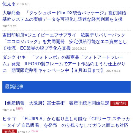
使える
2026.6.8
大塚商会 「ダッシュボードfor DX統合パッケージ」提供開始
基幹システムの実績データを可視化し迅速な経営判断を支援
2026.5.20
吉田印刷所×ジェイビーエフサプライ 紙製デリバリーパック
「エコロジパック」を共同開発 安定供給可能なエコ資材とし
て物流・EC業界の脱プラ化を支援
2026.5.25
ダンク セキ 「フォトレボ」の新商品「フォトアートフレー
ム」発売 ILFORD製フレームでアート作品のような仕上がり
に 期間限定割引キャンペーン中【８月31日まで】
2026.5.11
最新記事
【倒産情報 大阪府】富士美術 破産手続き開始決定
信用情報
NEW
2026.8.6
ヒサゴ 「FUJIPLA」から貼り直し可能な「CPリーフ ステッカ
ータイプ 自己吸着」を発売 のり残りなしでガラス面にも対応
NEW
新商品
2026.8.6