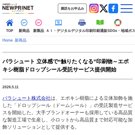
購読をお申込み
TOP
新商品
新製品
ＡＩ・デジタル
デジタル印刷
印刷通販
SDGs・地域
ポ
Home
–
新商品
インデックス
パラシュート ⽴体感で“触りたくなる”印刷物～エポ
TOP
新着記事
特集記事
動画コンテンツ
キシ樹脂ドロップシール受託サービス提供開始
インタビュー
コレクション
カテゴリー一覧
2026.5.11
新商品
新製品
ＡＩ・デジタル
デジタル印刷
印刷通販
パラシュート株式会社
は、エポキシ樹脂による立体加飾を施
SDGs・地域
ポストプレス
ビジネス
イベント
信用情報
業界
した「ドロップシール（ドームシール）」の受託製造サービ
市場・統計
人事・移転・異動・訃報
スを開始した。大手ブランドオーナーも採用している高品質
な製造工場で生産し、小ロットから高品質まで対応可能な加
特集記事カテゴリー一覧
飾ソリューションとして提供する。
2022 見える化・MIS特集