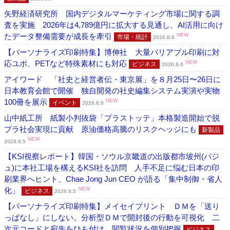
矢野経済研究所 国内デジタルマーケティング市場に関する調
査を実施 2026年は4,789億円に拡大する見通し、AI活用に向け
たデータ整備需要が成長を牽引
NEW
市場・統計
2026.8.6
【パーソナライズ印刷特集】博伸社 大量バリアブル印刷に対
応ユポ、PETなど特殊素材にも対応
NEW
ビジネス
2026.8.6
アイワード 「社史と経営者伝・東京展」を８月25日〜26日に
日本教育会館で開催 独自開発の社史編集システム実演や実物
100冊を展示
NEW
イベント
2026.8.6
山中紙工所 紙製小判抜袋「プラストッテ」本格製造開始で脱
プラ社会実現に貢献 原油価格高騰のリスクヘッジにも
新製品
NEW
2026.8.5
【KSI視察レポート】韓国・ソウル京畿道の出版都市坡州(パジ
ュ)に本社工場を構えるKSI社を訪問 人手不足に悩む日本の印
刷業界へヒント、Chae Jong Jun CEO が語る「集中制御・省人
化」
NEW
ビジネス
2026.8.5
【パーソナライズ印刷特集】メイセイプリント ＤＭを「送り
っぱなし」にしない。分析型ＤＭで開封後の行動を可視化 二
次元コードと宛先をひも付け、閲覧状況を個別把握
ビジネス