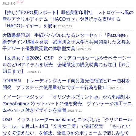
NEW
2026.8.6
【推し活EXPO夏レポート】原色美術印刷社 レトロゲーム風の
新型アクリルアイテム「HACOカセ」や奥行きを表現する
「HACOレイヤー」を展示
2026.7.22
大阪書籍印刷 手紙がパズルになるレターセット「Pazulette」
新デザイン16種を発表 武庫川女子大学と共同開発した文具女
子アワード優秀賞受賞の体験型文具
2026.6.15
【文具女子博2026】OSP クリアロールシールやラベラーシー
ルなど69アイテムを販売 会場限定の購入特典にも注目【６月
14日まで】
2026.6.11
TOPPAN トレーディングカード向け遮光性紙製ピロー包材を
開発 プラスチック使用量ゼロでサーチ行為を防止
2026.6.11
イメージ・マジック 「オリジナルプリント.jp」から刺繍対応
のnewhattanバケットハット２種を発売 ヴィンテージ加工デニ
ムやハトメ付きデザインを展開
2026.6.11
OSP イラストレーターmizutamaとコラボした「クリアロール
シール」６月11～14日「文具女子博」で先行発売 「もったい
なくて使えない」を解決、全長３mのボリュームで惜しみなく