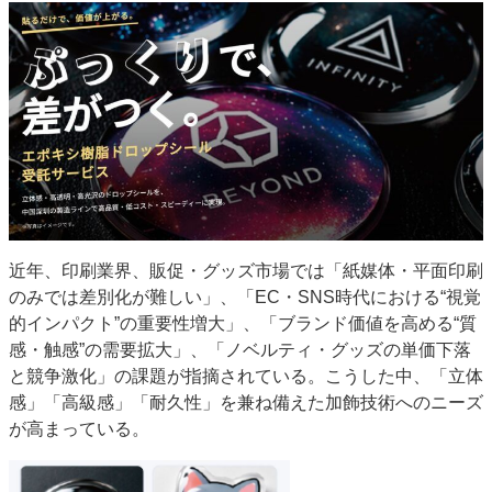
特集・デジタル印刷 アイデアで勝負！ ～多様なビジネス・多彩な商材～
JAPAN PACK 2023 特集
中古印刷機・製本機特集
2022 検査・校正特集
特集・デジタル印刷 ～ 新成長軌道を描く
案内
発刊案内
JFPI印刷用語集
印刷機材年鑑
運営
会社案内
購読・購入申し込み
サイトポリシー
お問い合わせ
近年、印刷業界、販促・グッズ市場では「紙媒体・平面印刷
のみでは差別化が難しい」、「EC・SNS時代における“視覚
的インパクト”の重要性増大」、「ブランド価値を高める“質
感・触感”の需要拡大」、「ノベルティ・グッズの単価下落
と競争激化」の課題が指摘されている。こうした中、「立体
感」「高級感」「耐久性」を兼ね備えた加飾技術へのニーズ
が高まっている。