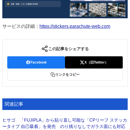
サービスの詳細：
https://stickers.parachute-web.com
この記事をシェアする
Facebook
X（旧Twitter）
リンクをコピー
関連記事
ヒサゴ 「FUJIPLA」から貼り直し可能な「CPリーフ ステッカ
ータイプ 自己吸着」を発売 のり残りなしでガラス面にも対応