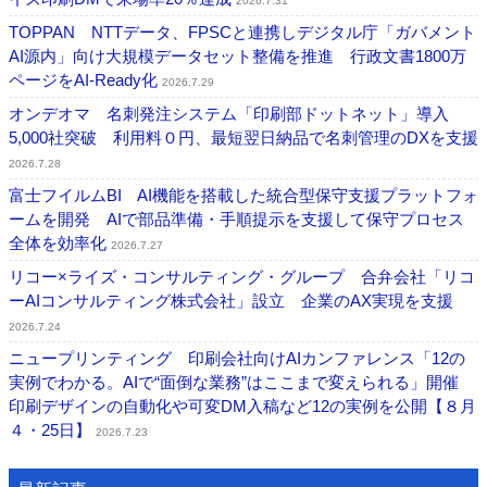
2026.7.31
TOPPAN NTTデータ、FPSCと連携しデジタル庁「ガバメント
AI源内」向け大規模データセット整備を推進 行政文書1800万
ページをAI-Ready化
2026.7.29
オンデオマ 名刺発注システム「印刷部ドットネット」導入
5,000社突破 利用料０円、最短翌日納品で名刺管理のDXを支援
2026.7.28
富士フイルムBI AI機能を搭載した統合型保守支援プラットフォ
ームを開発 AIで部品準備・手順提示を支援して保守プロセス
全体を効率化
2026.7.27
リコー×ライズ・コンサルティング・グループ 合弁会社「リコ
ーAIコンサルティング株式会社」設立 企業のAX実現を支援
2026.7.24
ニュープリンティング 印刷会社向けAIカンファレンス「12の
実例でわかる。AIで“面倒な業務”はここまで変えられる」開催
印刷デザインの自動化や可変DM入稿など12の実例を公開【８月
４・25日】
2026.7.23