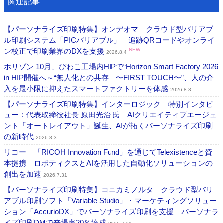
関連記事
【パーソナライズ印刷特集】オンデオマ クラウド型バリアブ
ル印刷システム「PICバリアブル」 追跡QRコードやオンライ
ン校正で印刷業界のDXを支援
NEW
2026.8.4
ホリゾン 10月、びわこ工場内HIPで“Horizon Smart Factory 2026
in HIP開催へ～“無人化との共存 〜FIRST TOUCH〜”、人の介
入を最小限に抑えたスマートファクトリーを体感
2026.8.3
【パーソナライズ印刷特集】インターロジック 特別インタビ
ュー：代表取締役社長 原田光治 氏 AIクリエイティブエージェ
ント「オートレイアウト」誕生、AIが拓くパーソナライズ印刷
の新時代
2026.8.3
リコー 「RICOH Innovation Fund」を通じてTelexistenceと資
本提携 ロボティクスとAIを活用した自動化ソリューションの
創出を加速
2026.7.31
【パーソナライズ印刷特集】コニカミノルタ クラウド型バリ
アブル印刷ソフト「Variable Studio」・マーケティングソリュー
ション「AccurioDX」でパーソナライズ印刷を支援 パーソナラ
イズ印刷DMで来場率20％達成