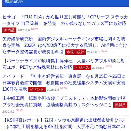
最新記事
ヒサゴ 「FUJIPLA」から貼り直し可能な「CPリーフ ステッカ
ータイプ 自己吸着」を発売 のり残りなしでガラス面にも対応
NEW
新商品
2026.8.6
矢野経済研究所 国内デジタルマーケティング市場に関する調
査を実施 2026年は4,789億円に拡大する見通し、AI活用に向け
たデータ整備需要が成長を牽引
NEW
市場・統計
2026.8.6
【パーソナライズ印刷特集】博伸社 大量バリアブル印刷に対
応ユポ、PETなど特殊素材にも対応
NEW
ビジネス
2026.8.6
アイワード 「社史と経営者伝・東京展」を８月25日〜26日に
日本教育会館で開催 独自開発の社史編集システム実演や実物
100冊を展示
NEW
イベント
2026.8.6
山中紙工所 紙製小判抜袋「プラストッテ」本格製造開始で脱
プラ社会実現に貢献 原油価格高騰のリスクヘッジにも
新製品
NEW
2026.8.5
【KSI視察レポート】韓国・ソウル京畿道の出版都市坡州(パジ
ュ)に本社工場を構えるKSI社を訪問 人手不足に悩む日本の印