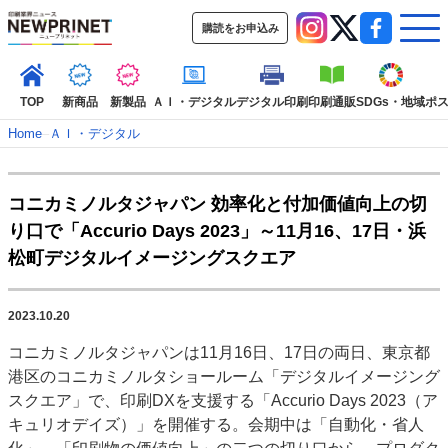
購読をお申込み
TOP
新商品
新製品
ＡＩ・デジタル
デジタル印刷
印刷通販
SDGs・地域
ポ
Home
–
ＡＩ・デジタル
インデックス
コニカミノルタジャパン 効率化と付加価値向上の切
TOP
新着記事
特集記事
動
り口で「Accurio Days 2023」～11月16、17日・浜
松町デジタルイメージングスクエア
カテゴリー一覧
新商品
新製品
ＡＩ・デジタル
デジ
2023.10.20
特集記事カテゴリー一覧
コニカミノルタジャパンは11月16日、17日の両日、東京都
特集・デジタル印刷 アイデアで勝負！ ～多
港区のコニカミノルタショールーム「デジタルイメージング
特集・デジタル印刷 ～ 新成長軌道を描く
スクエア」で、印刷DXを支援する「Accurio Days 2023（ア
キュリオデイズ）」を開催する。会期中は「自動化・省人
案内