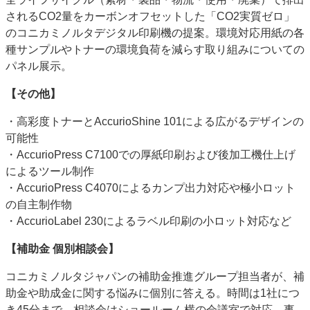
されるCO2量をカーボンオフセットした「CO2実質ゼロ」
のコニカミノルタデジタル印刷機の提案。環境対応用紙の各
種サンプルやトナーの環境負荷を減らす取り組みについての
パネル展示。
【その他】
・高彩度トナーとAccurioShine 101による広がるデザインの
可能性
・AccurioPress C7100での厚紙印刷および後加工機仕上げ
によるツール制作
・AccurioPress C4070によるカンプ出力対応や極小ロット
の自主制作物
・AccurioLabel 230によるラベル印刷の小ロット対応など
【補助金 個別相談会】
コニカミノルタジャパンの補助金推進グループ担当者が、補
助金や助成金に関する悩みに個別に答える。時間は1社につ
き45分まで。相談会はショールーム横の会議室で対応。事