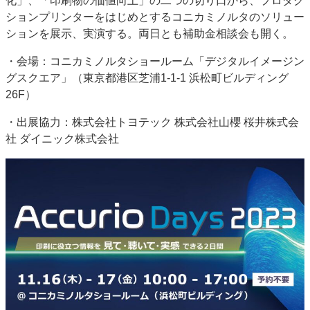
化」、「印刷物の価値向上」の二つの切り口から、プロダク
発刊案内
JFPI印刷用語集
印
ションプリンターをはじめとするコニカミノルタのソリュー
ションを展示、実演する。両日とも補助金相談会も開く。
運営
会社案内
購読・購入申し込み
・会場：コニカミノルタショールーム「デジタルイメージン
グスクエア」（東京都港区芝浦1-1-1 浜松町ビルディング
26F）
・出展協力：株式会社トヨテック 株式会社山櫻 桜井株式会
社 ダイニック株式会社