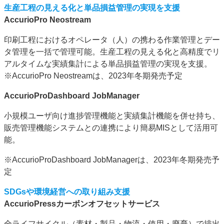
生産工程の見える化と単品損益管理の実現を支援
AccurioPro Neostream
印刷工程におけるオペレータ（人）の携わる作業管理とデー
タ管理を一括で管理可能。生産工程の見える化と高精度でリ
アルタイムな実績集計による単品損益管理の実現を支援。
※AccurioPro Neostreamは、2023年冬期発売予定
AccurioProDashboard JobManager
小規模ユーザ向け進捗管理機能と実績集計機能を併せ持ち、
販売管理機能システムとの連携により簡易MISとして活用可
能。
※AccurioProDashboard JobManagerは、2023年冬期発売予
定
SDGsや環境経営への取り組み支援
AccurioPressカーボンオフセットサービス
全ライフサイクル（素材・製品・物流・使用・廃棄）で排出