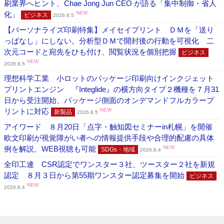
刷業界へヒント、Chae Jong Jun CEO が語る「集中制御・省人
化」
NEW
ビジネス
2026.8.5
【パーソナライズ印刷特集】メイセイプリント ＤＭを「送り
っぱなし」にしない。分析型ＤＭで開封後の行動を可視化 二
次元コードと宛先をひも付け、閲覧状況を個別把握
ビジネス
NEW
2026.8.5
理想科学工業 小ロットのパッケージ印刷向けインクジェット
プリントエンジン 『Integlide』の横方向タイプ２機種を７月31
日から受注開始、パッケージ側面のオンデマンドフルカラープ
リントに対応
NEW
新製品
2026.8.5
アイワード ８月20日「点字・触知図セミナーin札幌」を開催
欧文印刷が視覚障がい者への情報提供手段や合理的配慮の具体
例を解説、WEB視聴も可能
NEW
SDGs・地域
2026.8.4
全印工連 CSR認定でワンスター３社、ツースター２社を新規
認定 ８月３日から第55期ワンスター認定募集を開始
ビジネス
NEW
2026.8.4