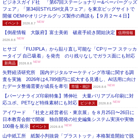
ビジネスガイド社 「第67回ステーショナリー&ペーパーグッズ
フェア」「第34回STYLISH文具フェア」を東京ビッグサイトで
開催 OEMやオリジナルグッズ製作の商談も【９月２〜４日】
NEW
イベント
2026.8.7
【倒産情報 大阪府】富士美術 破産手続き開始決定
信用情報
NEW
2026.8.6
ヒサゴ 「FUJIPLA」から貼り直し可能な「CPリーフ ステッカ
ータイプ 自己吸着」を発売 のり残りなしでガラス面にも対応
NEW
新商品
2026.8.6
矢野経済研究所 国内デジタルマーケティング市場に関する調
査を実施 2026年は4,789億円に拡大する見通し、AI活用に向け
たデータ整備需要が成長を牽引
NEW
市場・統計
2026.8.6
【パーソナライズ印刷特集】博伸社 大量バリアブル印刷に対
応ユポ、PETなど特殊素材にも対応
NEW
ビジネス
2026.8.6
アイワード 「社史と経営者伝・東京展」を８月25日〜26日に
日本教育会館で開催 独自開発の社史編集システム実演や実物
100冊を展示
NEW
イベント
2026.8.6
山中紙工所 紙製小判抜袋「プラストッテ」本格製造開始で脱