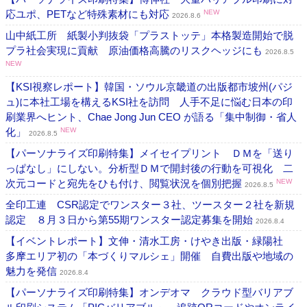
応ユポ、PETなど特殊素材にも対応
NEW
2026.8.6
山中紙工所 紙製小判抜袋「プラストッテ」本格製造開始で脱
プラ社会実現に貢献 原油価格高騰のリスクヘッジにも
2026.8.5
NEW
【KSI視察レポート】韓国・ソウル京畿道の出版都市坡州(パジ
ュ)に本社工場を構えるKSI社を訪問 人手不足に悩む日本の印
刷業界へヒント、Chae Jong Jun CEO が語る「集中制御・省人
化」
NEW
2026.8.5
【パーソナライズ印刷特集】メイセイプリント ＤＭを「送り
っぱなし」にしない。分析型ＤＭで開封後の行動を可視化 二
次元コードと宛先をひも付け、閲覧状況を個別把握
NEW
2026.8.5
全印工連 CSR認定でワンスター３社、ツースター２社を新規
認定 ８月３日から第55期ワンスター認定募集を開始
2026.8.4
【イベントレポート】文伸・清水工房・けやき出版・緑陽社
多摩エリア初の「本づくりマルシェ」開催 自費出版や地域の
魅力を発信
2026.8.4
【パーソナライズ印刷特集】オンデオマ クラウド型バリアブ