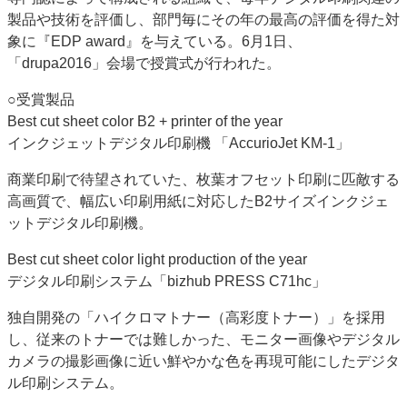
製品や技術を評価し、部門毎にその年の最高の評価を得た対
特集・デジタル印刷 アイデアで勝負！ ～多様なビジネス・多彩な商材～
象に『EDP award』を与えている。6月1日、
JAPAN PACK 2023 特集
中古印刷機・製本機特集
2022 検査・校正特集
「drupa2016」会場で授賞式が行われた。
特集・デジタル印刷 ～ 新成長軌道を描く
○受賞製品
案内
Best cut sheet color B2 + printer of the year
発刊案内
JFPI印刷用語集
印刷機材年鑑
インクジェットデジタル印刷機 「AccurioJet KM-1」
運営
商業印刷で待望されていた、枚葉オフセット印刷に匹敵する
会社案内
購読・購入申し込み
サイトポリシー
高画質で、幅広い印刷用紙に対応したB2サイズインクジェ
お問い合わせ
ットデジタル印刷機。
Best cut sheet color light production of the year
デジタル印刷システム「bizhub PRESS C71hc」
独自開発の「ハイクロマトナー（高彩度トナー）」を採用
し、従来のトナーでは難しかった、モニター画像やデジタル
カメラの撮影画像に近い鮮やかな色を再現可能にしたデジタ
ル印刷システム。