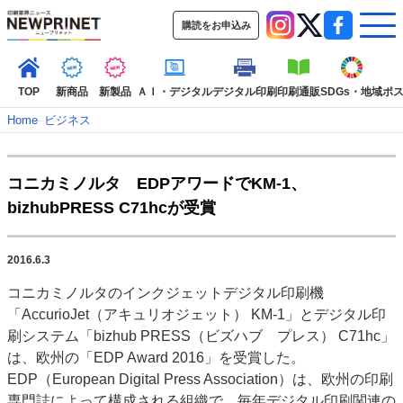
購読をお申込み
TOP
新商品
新製品
ＡＩ・デジタル
デジタル印刷
印刷通販
SDGs・地域
ポ
Home
–
ビジネス
インデックス
コニカミノルタ EDPアワードでKM-1、
TOP
新着記事
特集記事
動画コンテンツ
bizhubPRESS C71hcが受賞
インタビュー
コレクション
カテゴリー一覧
2016.6.3
新商品
新製品
ＡＩ・デジタル
デジタル印刷
印刷通販
コニカミノルタのインクジェットデジタル印刷機
SDGs・地域
ポストプレス
ビジネス
イベント
信用情報
業界
「AccurioJet（アキュリオジェット） KM-1」とデジタル印
市場・統計
人事・移転・異動・訃報
刷システム「bizhub PRESS（ビズハブ プレス） C71hc」
は、欧州の「EDP Award 2016」を受賞した。
特集記事カテゴリー一覧
EDP（European Digital Press Association）は、欧州の印刷
2022 見える化・MIS特集
専門誌によって構成される組織で、毎年デジタル印刷関連の