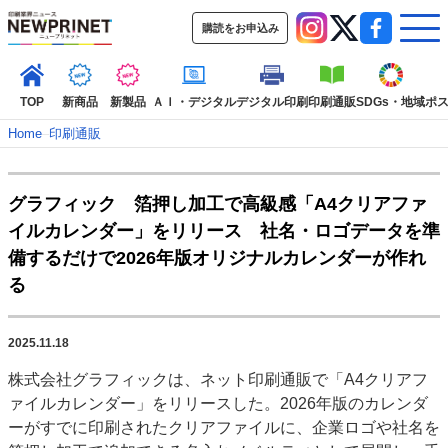
購読をお申込み
TOP
新商品
新製品
ＡＩ・デジタル
デジタル印刷
印刷通販
SDGs・地域
ポ
Home
–
印刷通販
インデックス
グラフィック 箔押し加工で高級感「A4クリアファ
TOP
新着記事
特集記事
動画コンテンツ
イルカレンダー」をリリース 社名・ロゴデータを準
インタビュー
コレクション
備するだけで2026年版オリジナルカレンダーが作れ
カテゴリー一覧
る
新商品
新製品
ＡＩ・デジタル
デジタル印刷
印刷通販
SDGs・地域
ポストプレス
ビジネス
イベント
信用情報
業界
2025.11.18
市場・統計
人事・移転・異動・訃報
株式会社グラフィックは、ネット印刷通販で「A4クリアフ
ァイルカレンダー」をリリースした。2026年版のカレンダ
特集記事カテゴリー一覧
ーがすでに印刷されたクリアファイルに、企業ロゴや社名を
2022 見える化・MIS特集