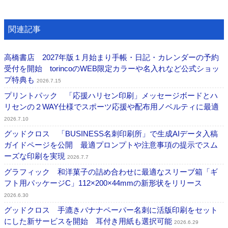
関連記事
高橋書店 2027年版１月始まり手帳・日記・カレンダーの予約
受付を開始 torincoのWEB限定カラーや名入れなど公式ショッ
プ特典も
2026.7.15
プリントパック 「応援ハリセン印刷」メッセージボードとハ
リセンの２WAY仕様でスポーツ応援や配布用ノベルティに最適
2026.7.10
グッドクロス 「BUSINESS名刺印刷所」で生成AIデータ入稿
ガイドページを公開 最適プロンプトや注意事項の提示でスム
ーズな印刷を実現
2026.7.7
グラフィック 和洋菓子の詰め合わせに最適なスリーブ箱「ギ
フト用パッケージC」112×200×44mmの新形状をリリース
2026.6.30
グッドクロス 手漉きバナナペーパー名刺に活版印刷をセット
にした新サービスを開始 耳付き用紙も選択可能
2026.6.29