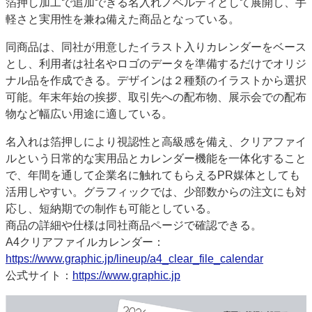
箔押し加工で追加できる名入れノベルティとして展開し、手
特集・デジタル印刷 アイデアで勝負！ ～多様なビジネス・多彩な商材～
軽さと実用性を兼ね備えた商品となっている。
JAPAN PACK 2023 特集
中古印刷機・製本機特集
2022 検査・校正特集
同商品は、同社が用意したイラスト入りカレンダーをベース
特集・デジタル印刷 ～ 新成長軌道を描く
とし、利用者は社名やロゴのデータを準備するだけでオリジ
ナル品を作成できる。デザインは２種類のイラストから選択
案内
可能。年末年始の挨拶、取引先への配布物、展示会での配布
発刊案内
JFPI印刷用語集
印刷機材年鑑
物など幅広い用途に適している。
運営
名入れは箔押しにより視認性と高級感を備え、クリアファイ
会社案内
購読・購入申し込み
サイトポリシー
ルという日常的な実用品とカレンダー機能を一体化すること
お問い合わせ
で、年間を通して企業名に触れてもらえるPR媒体としても
活用しやすい。グラフィックでは、少部数からの注文にも対
応し、短納期での制作も可能としている。
商品の詳細や仕様は同社商品ページで確認できる。
A4クリアファイルカレンダー：
https://www.graphic.jp/lineup/a4_clear_file_calendar
公式サイト：
https://www.graphic.jp