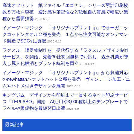
高速オフセット 紙ファイル「エコナン」シリーズ累計印刷枚
数８万枚を突破 透け感や筆記性など紙独自の質感で幅広い業
種から需要獲得
2026.6.22
イメージ・マジック 「オリジナルプリント.jp」でオーガニッ
クコットンタオル２種を発売 １点から注文可能なオンデマン
ド製造でSDGsに貢献
2026.6.16
ラクスル 販促物制作を一括代行する「ラクスル デザイン制作
サービス」を開始、先着30社初回無料でお試し 森永乳業が導
入し属人化解消とブランド統制を両立
2026.6.16
イメージ・マジック 「オリジナルプリント.jp」から刺繍対応
のnewhattanバケットハット２種を発売 ヴィンテージ加工デニ
ムやハトメ付きデザインを展開
2026.6.11
キングジム デザインから印刷まで一貫するネット印刷サービ
ス「TEPLABO」開始 AI活用や3,000種以上のテンプレートで
ラベルや販促物を最短翌日出荷
2026.6.9
最新記事