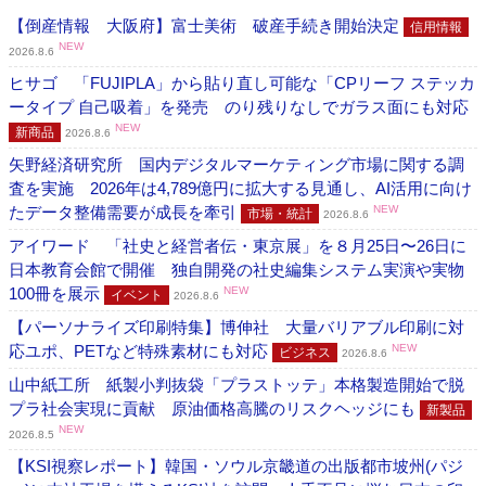
【倒産情報 大阪府】富士美術 破産手続き開始決定
信用情報
NEW
2026.8.6
ヒサゴ 「FUJIPLA」から貼り直し可能な「CPリーフ ステッカ
ータイプ 自己吸着」を発売 のり残りなしでガラス面にも対応
NEW
新商品
2026.8.6
矢野経済研究所 国内デジタルマーケティング市場に関する調
査を実施 2026年は4,789億円に拡大する見通し、AI活用に向け
たデータ整備需要が成長を牽引
NEW
市場・統計
2026.8.6
アイワード 「社史と経営者伝・東京展」を８月25日〜26日に
日本教育会館で開催 独自開発の社史編集システム実演や実物
100冊を展示
NEW
イベント
2026.8.6
【パーソナライズ印刷特集】博伸社 大量バリアブル印刷に対
応ユポ、PETなど特殊素材にも対応
NEW
ビジネス
2026.8.6
山中紙工所 紙製小判抜袋「プラストッテ」本格製造開始で脱
プラ社会実現に貢献 原油価格高騰のリスクヘッジにも
新製品
NEW
2026.8.5
【KSI視察レポート】韓国・ソウル京畿道の出版都市坡州(パジ