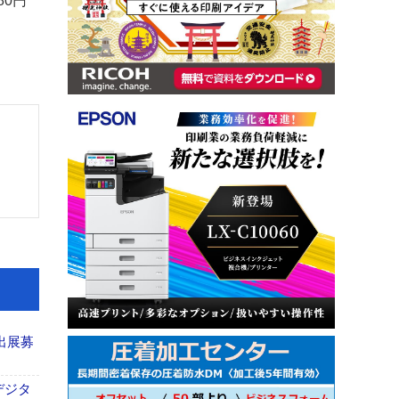
80円
出展募
デジタ