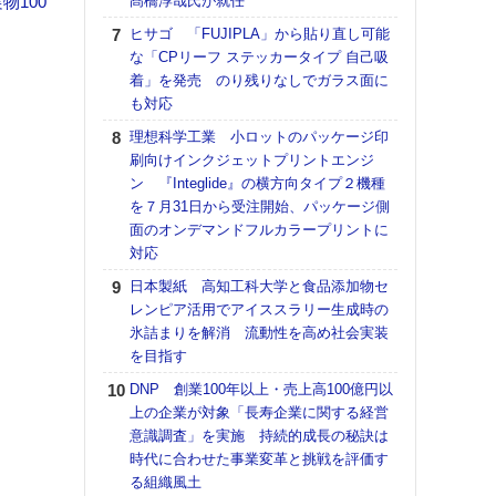
100
髙橋淳哉氏が就任
【K
ヒサゴ 「FUJIPLA」から貼り直し可能
道の
な「CPリーフ ステッカータイプ 自己吸
える
着」を発売 のり残りなしでガラス面に
の印刷
も対応
CE
理想科学工業 小ロットのパッケージ印
【ペ
刷向けインクジェットプリントエンジ
ト】
ン 『Integlide』の横方向タイプ２機種
アで
を７月31日から受注開始、パッケージ側
面のオンデマンドフルカラープリントに
KO
対応
体製
日本製紙 高知工科大学と食品添加物セ
【パ
レンピア活用でアイススラリー生成時の
士フ
氷詰まりを解消 流動性を高め社会実装
パン
を目指す
書を
ツー
DNP 創業100年以上・売上高100億円以
トも
上の企業が対象「長寿企業に関する経営
意識調査」を実施 持続的成長の秘訣は
富士
時代に合わせた事業変革と挑戦を評価す
地・
る組織風土
付表