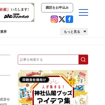
購読をお申込み
業界
もっと見る
新商品
イベント
市場・統計
人事・移転・異動・訃報
業界
市場・統計
人事・移転・異動・訃報
日
2022 見える化・MIS特集
2022 検査・校正特集
EBサ