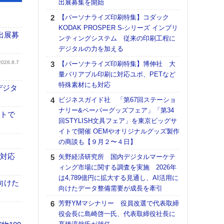
出展募集を開始
る
【パーソナライズ印刷特集】コダック
DNP
KODAK PROSPER S-シリーズ インプリ
上の
出展募
ンティングシステム 従来の印刷工程に
意識
デジタルの力を加える
時代
る組
2026.8.7
【パーソナライズ印刷特集】博伸社 大
量バリアブル印刷に対応ユポ、PETなど
【パ
特殊素材にも対応
量バ
デジタ
特殊
ビジネスガイド社 「第67回ステーショ
ナリー&ペーパーグッズフェア」「第34
ホリゾ
イトで
回STYLISH文具フェア」を東京ビッグサ
で“Hor
イトで開催 OEMやオリジナルグッズ製作
催へ～
の商談も【９月２〜４日】
TO
スマ
も対応
矢野経済研究所 国内デジタルマーケテ
ィング市場に関する調査を実施 2026年
理想
は4,789億円に拡大する見通し、AI活用に
刷向
向けた
向けたデータ整備需要が成長を牽引
ン 『
を７
芳野YMマシナリー 役員改選で代表取締
面の
役会長に島崎啓一氏、代表取締役社長に
対応