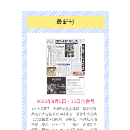
最新刊
2026年8月5日・15日合併号
○最大震度7、令和8年熊本地震 印刷関連
業も多大な被害か ●経産省 被害中小企業
に支援措置 ●日紙商 巻取紙・平判紙の価
格是正要請 ○ジャグラ 「創注」の成功事
例学ぶ機会づくり ●ジャグラ神奈川 参加