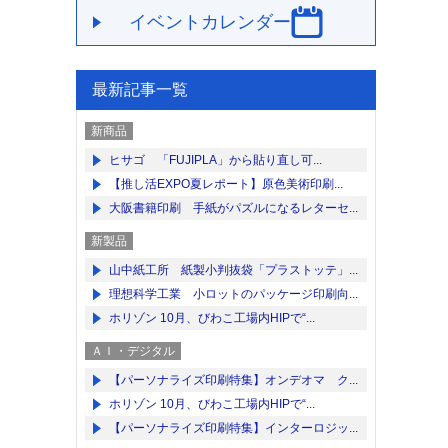
イベントカレンダー
最新記事一覧
新商品
ヒサゴ 「FUJIPLA」から貼り直し可...
【推し活EXPO夏レポート】原色美術印刷...
大阪書籍印刷 手紙がパズルになるレターセ...
新製品
山中紙工所 紙製小判抜袋「プラストッテ」...
理想科学工業 小ロットのパッケージ印刷向...
ホリゾン 10月、びわこ工場内HIPで“...
ＡＩ・デジタル
【パーソナライズ印刷特集】オンデオマ ク...
ホリゾン 10月、びわこ工場内HIPで“...
【パーソナライズ印刷特集】インターロジッ...