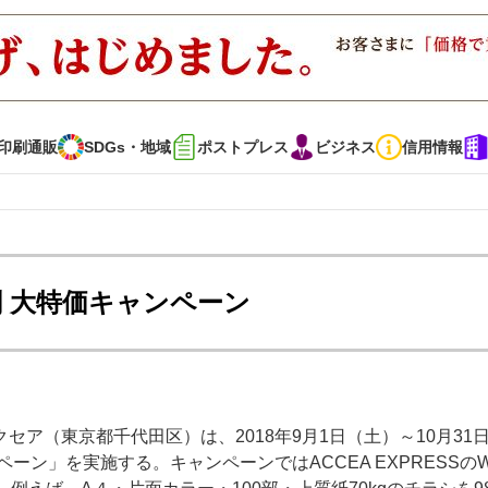
印刷通販
SDGs・地域
ポストプレス
ビジネス
信用情報
インタビュー
コレクション
 大特価キャンペーン
通販
SDGs・地域
ポストプレス
ビジネス
イベント
信用情報
ア（東京都千代田区）は、2018年9月1日（土）～10月31
・多彩な商材～
JAPAN PACK 2023 特集
中古印刷機・製本機特集
ン」を実施する。キャンペーンではACCEA EXPRESSのW