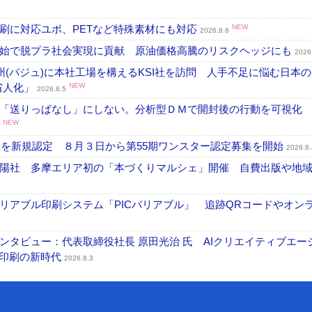
刷に対応ユポ、PETなど特殊素材にも対応
NEW
2026.8.6
開始で脱プラ社会実現に貢献 原油価格高騰のリスクヘッジにも
2026
州(パジュ)に本社工場を構えるKSI社を訪問 人手不足に悩む日本
・省人化」
NEW
2026.8.5
「送りっぱなし」にしない。分析型ＤＭで開封後の行動を可視化
NEW
社を新規認定 ８月３日から第55期ワンスター認定募集を開始
2026.8.
陽社 多摩エリア初の「本づくりマルシェ」開催 自費出版や地
リアブル印刷システム「PICバリアブル」 追跡QRコードやオン
タビュー：代表取締役社長 原田光治 氏 AIクリエイティブエー
ズ印刷の新時代
2026.8.3