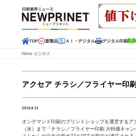
TOP
新製品
ＡＩ・デジタル
デジタル印刷
Home
–
ビジネス
インデックス
TOP
新着記事
特集記事
動画コンテンツ
アクセア チラシ／フライヤー印刷
カテゴリー一覧
新商品
新製品
ＡＩ・デジタル
デジタル印刷
印刷
2018.8.31
特集記事カテゴリー一覧
オンデマンド印刷のプリントショップを運営するアクセ
特集・デジタル印刷 アイデアで勝負！ ～多様なビジネス
（水）まで「チラシ／フライヤー印刷 大特価キャンペー
特集・デジタル印刷 ～ 新成長軌道を描く