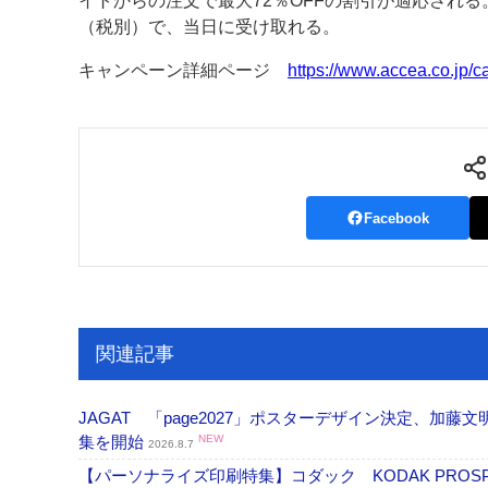
イトからの注文で最大72％OFFの割引が適応される。
（税別）で、当日に受け取れる。
案内
キャンペーン詳細ページ
https://www.accea.co.jp/
発刊案内
JFPI印刷用語集
印刷機材年鑑
運営
会社案内
購読・購入申し込み
サイトポリシ
Facebook
関連記事
JAGAT 「page2027」ポスターデザイン決定、
集を開始
NEW
2026.8.7
【パーソナライズ印刷特集】コダック KODAK PROS