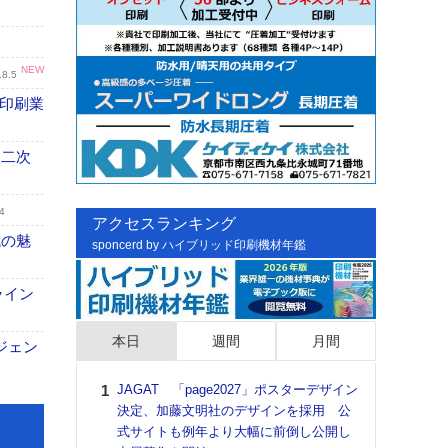
NEW
.8.5
の印刷業
 二次
4
アクセスランキング
域の魅
sponcerd by ハイブリッド印刷機材年鑑
ライン
本日
週間
月間
ジェン
JAGAT 「page2027」ポスターデザイン
日印
決定、加藤文明社のデザインを採用 公
た個
式サイトも例年より大幅に前倒し公開し
彰」