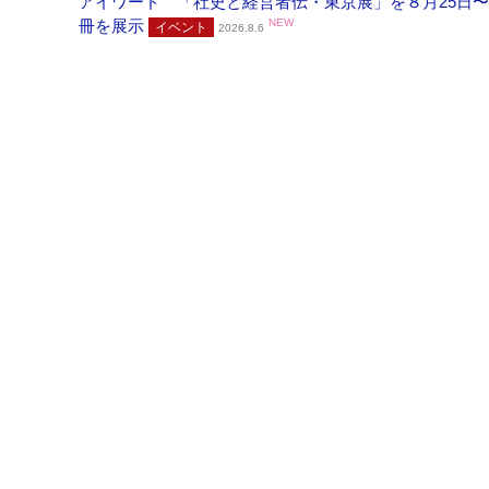
アイワード 「社史と経営者伝・東京展」を８月25日〜
冊を展示
NEW
イベント
2026.8.6