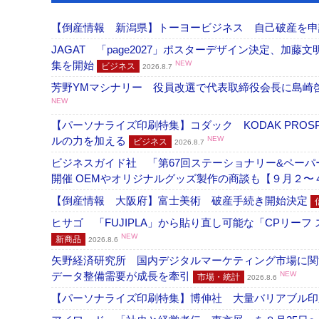
【倒産情報 新潟県】トーヨービジネス 自己破産を
JAGAT 「page2027」ポスターデザイン決定、
集を開始
NEW
ビジネス
2026.8.7
芳野YMマシナリー 役員改選で代表取締役会長に島崎
NEW
【パーソナライズ印刷特集】コダック KODAK PROS
ルの力を加える
NEW
ビジネス
2026.8.7
ビジネスガイド社 「第67回ステーショナリー&ペーパー
開催 OEMやオリジナルグッズ製作の商談も【９月２〜
【倒産情報 大阪府】富士美術 破産手続き開始決定
ヒサゴ 「FUJIPLA」から貼り直し可能な「CPリー
NEW
新商品
2026.8.6
矢野経済研究所 国内デジタルマーケティング市場に関する
データ整備需要が成長を牽引
NEW
市場・統計
2026.8.6
【パーソナライズ印刷特集】博伸社 大量バリアブル印