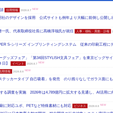
申請
NEW
信用情報
2026.8.7
加藤文明社のデザインを採用 公式サイトも例年より大幅に前倒し公開し
啓一氏、代表取締役社長に髙橋淳哉氏が就任
人事・移転・異動・訃報
PER S-シリーズ インプリンティングシステム 従来の印刷工程に
グッズフェア」「第34回STYLISH文具フェア」を東京ビッグサ
４日】
NEW
イベント
2026.8.7
NEW
信用情報
2026.8.6
フ ステッカータイプ 自己吸着」を発売 のり残りなしでガラス面に
調査を実施 2026年は4,789億円に拡大する見通し、AI活用に
刷に対応ユポ、PETなど特殊素材にも対応
NEW
ビジネス
2026.8.6