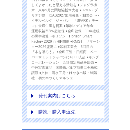
してよかったと思える活動を ●ジャグラ栃
木 来年9月に関地協栃木大会 ●JPMA・プ
リデジ協 IGAS2027出展募集・相談会 ○ハ
イデルベルグ・ジャパン 「SPARK」テー
マに最適生産を提案 ●印刷メディア年金
運用収益率8％超確保 ●全印健保 11年連続
の黒字決算 ○ホリゾン Horizon Smart
Factory 2026 in HIP開催 ●RMGT サマーシ
ョー2026盛況に ●印刷工業会 3回目の
「本を贈ろう」 ○全印工連・日紙商 ペー
パーサミットジャパンに4,000人超 ●キング
コーポレーション 会場限定商品を販売 ●
中外写真薬品 国際紙パルプ商事に全株式
譲渡 ●文伸・清水工房・けやき出版・緑陽
社 初の本づくりマルシェ
発刊案内はこちら
購読・購入申込先