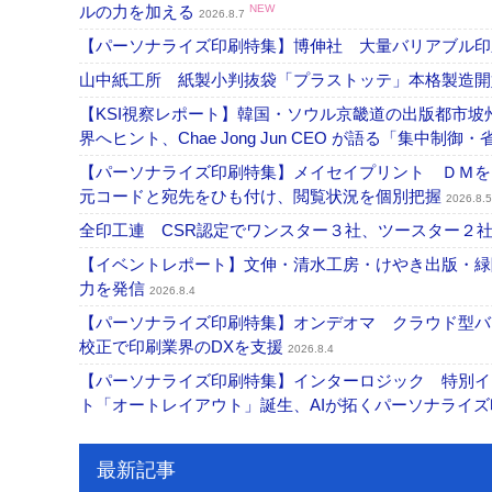
ルの力を加える
NEW
2026.8.7
【パーソナライズ印刷特集】博伸社 大量バリアブル印
山中紙工所 紙製小判抜袋「プラストッテ」本格製造
【KSI視察レポート】韓国・ソウル京畿道の出版都市坡
界へヒント、Chae Jong Jun CEO が語る「集中制御
【パーソナライズ印刷特集】メイセイプリント ＤＭを
元コードと宛先をひも付け、閲覧状況を個別把握
2026.8.5
全印工連 CSR認定でワンスター３社、ツースター２
【イベントレポート】文伸・清水工房・けやき出版・緑
力を発信
2026.8.4
【パーソナライズ印刷特集】オンデオマ クラウド型バ
校正で印刷業界のDXを支援
2026.8.4
【パーソナライズ印刷特集】インターロジック 特別イン
ト「オートレイアウト」誕生、AIが拓くパーソナライ
最新記事