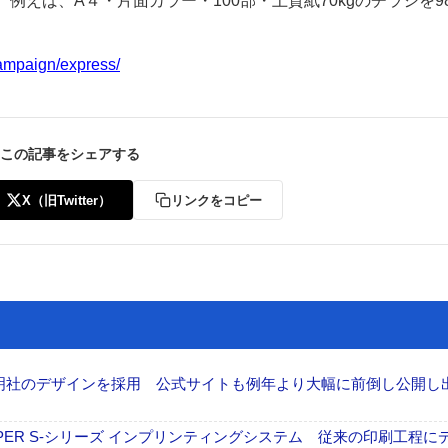
例えば、A４・片面カラー・100部・上質紙70kgのチラシを9
campaign/express/
この記事をシェアする
ー
お問い合わせ
X（旧Twitter）
リンクをコピー
加藤文明社のデザインを採用 公式サイトも例年より大幅に前倒し公開し
PER S-シリーズ インプリンティングシステム 従来の印刷工程に