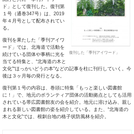
ド」として復刊した。復刊第
JAPAN PACK 2023 特集
中古印刷機・製本機特集
１号（通巻347号）は、2019
2022 見える化・MIS特集
2022 検査・校正特集
年４月号として配布されてい
特集・デジタル印刷 ～ 新成長軌道を描く
る。
案内
復刊を果たした「季刊アイワ
発刊案内
JFPI印刷用語集
印刷機材年鑑
ード」では、北海道で活動を
復刊した「季刊アイワード」
続けている団体や事柄に光を
運営
当てる特集と、“北海道の木と
会社案内
購読・購入申し込み
サイトポリシー
文化”“ほっかいどうの本”などの記事を柱に刊行していく。今
お問い合わせ
後は３ヶ月毎の発行となる。
復刊第１号の内容は、巻頭に特集「もっと楽しい図書館
に！」で、地元のボランティア団体の活動拠点としても活用
されている帯広図書館友の会を紹介。地元に溶け込み、親し
まれる新しい図書館の姿を紹介している。また、“北海道の
木と文化”では、根釧台地の格子状防風林を紹介。