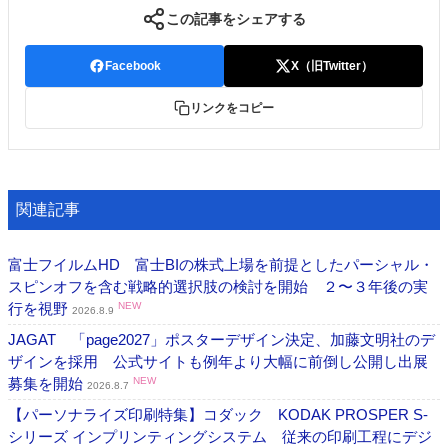
この記事をシェアする
Facebook
X（旧Twitter）
リンクをコピー
関連記事
富士フイルムHD 富士BIの株式上場を前提としたパーシャル・
スピンオフを含む戦略的選択肢の検討を開始 ２〜３年後の実
行を視野
NEW
2026.8.9
JAGAT 「page2027」ポスターデザイン決定、加藤文明社のデ
ザインを採用 公式サイトも例年より大幅に前倒し公開し出展
募集を開始
NEW
2026.8.7
【パーソナライズ印刷特集】コダック KODAK PROSPER S-
シリーズ インプリンティングシステム 従来の印刷工程にデジ