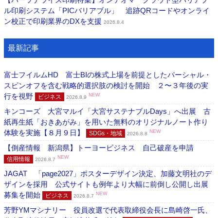
ル印刷システム「PICバリアブル」 追跡QRコードやオンライ
ン校正で印刷業界のDXを支援
2026.8.4
最新記事
富士フイルムHD 富士BIの株式上場を前提としたパーシャル・
スピンオフを含む戦略的選択肢の検討を開始 ２〜３年後の実
行を視野
NEW
ビジネス
2026.8.9
キンコーズ 大宮マルイ「大宮サステナブルDays」へ出展 古
紙再生紙「おきあがみ」を用いた無料のオリジナルノート作り
体験を実施【８月９日】
NEW
SDGs・地域
2026.8.8
【倒産情報 新潟県】トーヨービジネス 自己破産を申請
NEW
信用情報
2026.8.7
JAGAT 「page2027」ポスターデザイン決定、加藤文明社のデ
ザインを採用 公式サイトも例年より大幅に前倒し公開し出展
募集を開始
NEW
ビジネス
2026.8.7
芳野YMマシナリー 役員改選で代表取締役会長に島崎啓一氏、