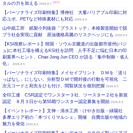
タルの力を加える
NEW
2026.8.7
【パーソナライズ印刷特集】博伸社 大量バリアブル印刷に対
応ユポ、PETなど特殊素材にも対応
2026.8.6
山中紙工所 紙製小判抜袋「プラストッテ」本格製造開始で脱
プラ社会実現に貢献 原油価格高騰のリスクヘッジにも
2026.8.5
【KSI視察レポート】韓国・ソウル京畿道の出版都市坡州(パジ
ュ)に本社工場を構えるKSI社を訪問 人手不足に悩む日本の印
刷業界へヒント、Chae Jong Jun CEO が語る「集中制御・省人
化」
2026.8.5
【パーソナライズ印刷特集】メイセイプリント ＤＭを「送り
っぱなし」にしない。分析型ＤＭで開封後の行動を可視化 二
次元コードと宛先をひも付け、閲覧状況を個別把握
2026.8.5
全印工連 CSR認定でワンスター３社、ツースター２社を新規
認定 ８月３日から第55期ワンスター認定募集を開始
2026.8.4
【イベントレポート】文伸・清水工房・けやき出版・緑陽社
多摩エリア初の「本づくりマルシェ」開催 自費出版や地域の
魅力を発信
2026.8.4
【パーソナライズ印刷特集】オンデオマ クラウド型バリアブ