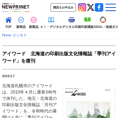
購読をお申込み
TOP
新商品
新製品
ＡＩ・デジタル
デジタル印刷
印刷通販
SDGs・地域
ポ
Home
–
ビジネス
インデックス
アイワード 北海道の印刷出版文化情報誌「季刊アイ
TOP
新着記事
特集記事
動画コンテンツ
ワード」を復刊
インタビュー
コレクション
カテゴリー一覧
2019.5.7
新商品
新製品
ＡＩ・デジタル
デジタル印刷
印刷通販
北海道札幌市のアイワード
SDGs・地域
ポストプレス
ビジネス
イベント
信用情報
業界
は、2010年４月に通巻346号
市場・統計
人事・移転・異動・訃報
で休刊した、地元・北海道の
印刷出版文化情報誌「月刊ア
特集記事カテゴリー一覧
イワード」を、令和時代の幕
特集・デジタル印刷 アイデアで勝負！ ～多様なビジネス・多彩な商材～
開けと共に「季刊アイワー