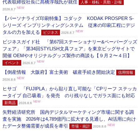
代表取締役社長に髙橋淳哉氏が就任
人事・移転・異動・訃報
NEW
2026.8.7
【パーソナライズ印刷特集】コダック KODAK PROSPER S-
シリーズ インプリンティングシステム 従来の印刷工程にデジ
タルの力を加える
NEW
ビジネス
2026.8.7
ビジネスガイド社 「第67回ステーショナリー&ペーパーグッズ
フェア」「第34回STYLISH文具フェア」を東京ビッグサイトで
開催 OEMやオリジナルグッズ製作の商談も【９月２〜４日】
NEW
イベント
2026.8.7
【倒産情報 大阪府】富士美術 破産手続き開始決定
信用情報
NEW
2026.8.6
ヒサゴ 「FUJIPLA」から貼り直し可能な「CPリーフ ステッカ
ータイプ 自己吸着」を発売 のり残りなしでガラス面にも対応
NEW
新商品
2026.8.6
矢野経済研究所 国内デジタルマーケティング市場に関する調
査を実施 2026年は4,789億円に拡大する見通し、AI活用に向け
たデータ整備需要が成長を牽引
NEW
市場・統計
2026.8.6