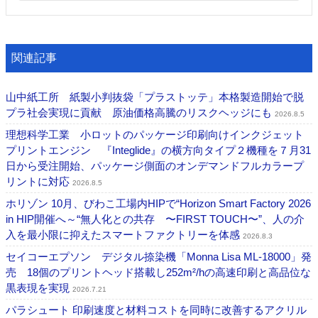
関連記事
山中紙工所 紙製小判抜袋「プラストッテ」本格製造開始で脱
プラ社会実現に貢献 原油価格高騰のリスクヘッジにも
2026.8.5
理想科学工業 小ロットのパッケージ印刷向けインクジェット
プリントエンジン 『Integlide』の横方向タイプ２機種を７月31
日から受注開始、パッケージ側面のオンデマンドフルカラープ
リントに対応
2026.8.5
ホリゾン 10月、びわこ工場内HIPで“Horizon Smart Factory 2026
in HIP開催へ～“無人化との共存 〜FIRST TOUCH〜”、人の介
入を最小限に抑えたスマートファクトリーを体感
2026.8.3
セイコーエプソン デジタル捺染機「Monna Lisa ML-18000」発
売 18個のプリントヘッド搭載し252m²/hの高速印刷と高品位な
黒表現を実現
2026.7.21
パラシュート 印刷速度と材料コストを同時に改善するアクリル