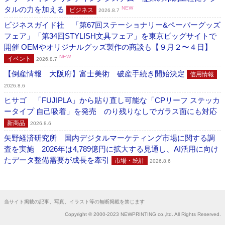
タルの力を加える
NEW
ビジネス
2026.8.7
ビジネスガイド社 「第67回ステーショナリー&ペーパーグッズ
フェア」「第34回STYLISH文具フェア」を東京ビッグサイトで
開催 OEMやオリジナルグッズ製作の商談も【９月２〜４日】
NEW
イベント
2026.8.7
【倒産情報 大阪府】富士美術 破産手続き開始決定
信用情報
2026.8.6
ヒサゴ 「FUJIPLA」から貼り直し可能な「CPリーフ ステッカ
ータイプ 自己吸着」を発売 のり残りなしでガラス面にも対応
新商品
2026.8.6
矢野経済研究所 国内デジタルマーケティング市場に関する調
査を実施 2026年は4,789億円に拡大する見通し、AI活用に向け
たデータ整備需要が成長を牽引
市場・統計
2026.8.6
当サイト掲載の記事、写真、イラスト等の無断掲載を禁じます
Copyright © 2000-2023 NEWPRINTING co.,ltd. All Rights Reserved.