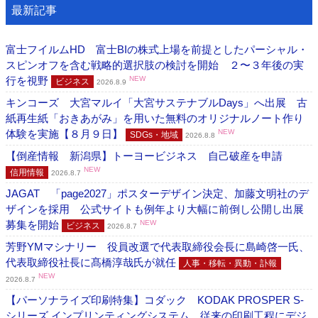
最新記事
富士フイルムHD 富士BIの株式上場を前提としたパーシャル・
スピンオフを含む戦略的選択肢の検討を開始 ２〜３年後の実
行を視野
NEW
ビジネス
2026.8.9
キンコーズ 大宮マルイ「大宮サステナブルDays」へ出展 古
紙再生紙「おきあがみ」を用いた無料のオリジナルノート作り
体験を実施【８月９日】
NEW
SDGs・地域
2026.8.8
【倒産情報 新潟県】トーヨービジネス 自己破産を申請
NEW
信用情報
2026.8.7
JAGAT 「page2027」ポスターデザイン決定、加藤文明社のデ
ザインを採用 公式サイトも例年より大幅に前倒し公開し出展
募集を開始
NEW
ビジネス
2026.8.7
芳野YMマシナリー 役員改選で代表取締役会長に島崎啓一氏、
代表取締役社長に髙橋淳哉氏が就任
人事・移転・異動・訃報
NEW
2026.8.7
【パーソナライズ印刷特集】コダック KODAK PROSPER S-
シリーズ インプリンティングシステム 従来の印刷工程にデジ