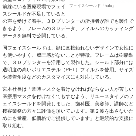
フェイスシールド「halo」
前線にいる医療現場でフェイ
特集・デジタル印刷 アイデアで勝負！ ～多様なビジネス・多彩な商材～
スシールドが不足していると
JAPAN PACK 2023 特集
中古印刷機・製本機特集
2022 検査・校正特集
の声を受けて着手。３Ｄプリンターの所持者が誰でも製作で
特集・デジタル印刷 ～ 新成長軌道を描く
きるよう、フレームの３Ｄデータ、フィルムのカッティング
データを無料で公開している。
案内
発刊案内
JFPI印刷用語集
印刷機材年鑑
同フェイスシールドは、額に直接触れないデザインで女性に
も使いやすく、威圧感がないことが特徴。フレームは樹脂製
運営
で、３Ｄプリンターを活用して製作した。シールド部分には
会社案内
購読・購入申し込み
サイトポリシー
透明度の高いポリエステル（PET）フィルムを使用。サイズ
お問い合わせ
や装着角度などのカスタマイズにも対応している。
宮本社長は「常時マスクを着けなければならない人が苦しい
医療用マスクを付けなくてもすむよう、リユースタイプのフ
ェイスシールドを開発しました。歯科医、美容師、講師など
接客業務の方々に評価を頂いています。第２波を出さないた
めにも量産、低価格でご提供しています」と継続的な支援に
取り組む。