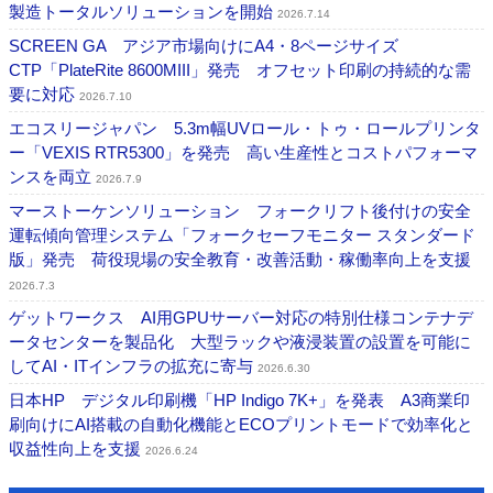
製造トータルソリューションを開始
2026.7.14
SCREEN GA アジア市場向けにA4・8ページサイズ
CTP「PlateRite 8600MIII」発売 オフセット印刷の持続的な需
要に対応
2026.7.10
エコスリージャパン 5.3m幅UVロール・トゥ・ロールプリンタ
ー「VEXIS RTR5300」を発売 高い生産性とコストパフォーマ
ンスを両立
2026.7.9
マーストーケンソリューション フォークリフト後付けの安全
運転傾向管理システム「フォークセーフモニター スタンダード
版」発売 荷役現場の安全教育・改善活動・稼働率向上を支援
2026.7.3
ゲットワークス AI用GPUサーバー対応の特別仕様コンテナデ
ータセンターを製品化 大型ラックや液浸装置の設置を可能に
してAI・ITインフラの拡充に寄与
2026.6.30
日本HP デジタル印刷機「HP Indigo 7K+」を発表 A3商業印
刷向けにAI搭載の自動化機能とECOプリントモードで効率化と
収益性向上を支援
2026.6.24