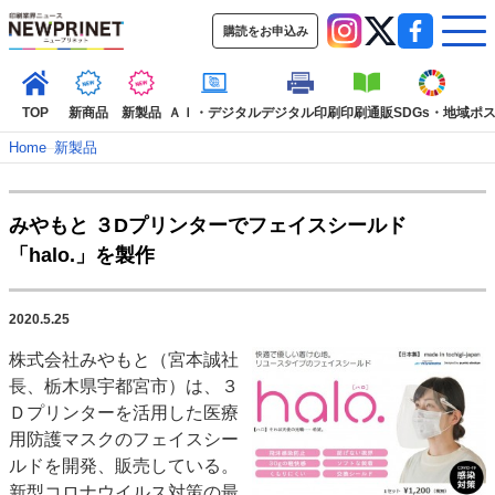
購読をお申込み
TOP
新商品
新製品
ＡＩ・デジタル
デジタル印刷
印刷通販
SDGs・地域
ポ
Home
–
新製品
インデックス
みやもと ３Dプリンターでフェイスシールド
TOP
新着記事
特集記事
動画コンテンツ
「halo.」を製作
インタビュー
コレクション
カテゴリー一覧
2020.5.25
新商品
新製品
ＡＩ・デジタル
デジタル印刷
印刷通販
株式会社みやもと（宮本誠社
SDGs・地域
ポストプレス
ビジネス
イベント
信用情報
業界
長、栃木県宇都宮市）は、３
市場・統計
人事・移転・異動・訃報
Ｄプリンターを活用した医療
用防護マスクのフェイスシー
特集記事カテゴリー一覧
ルドを開発、販売している。
2022 見える化・MIS特集
新型コロナウイルス対策の最