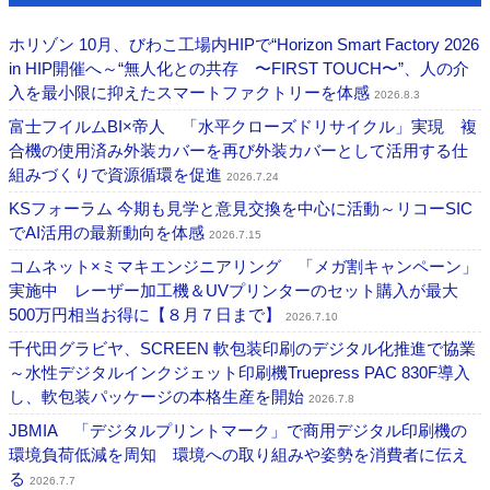
ホリゾン 10月、びわこ工場内HIPで“Horizon Smart Factory 2026
in HIP開催へ～“無人化との共存 〜FIRST TOUCH〜”、人の介
入を最小限に抑えたスマートファクトリーを体感
2026.8.3
富士フイルムBI×帝人 「水平クローズドリサイクル」実現 複
合機の使用済み外装カバーを再び外装カバーとして活用する仕
組みづくりで資源循環を促進
2026.7.24
KSフォーラム 今期も見学と意見交換を中心に活動～リコーSIC
でAI活用の最新動向を体感
2026.7.15
コムネット×ミマキエンジニアリング 「メガ割キャンペーン」
実施中 レーザー加工機＆UVプリンターのセット購入が最大
500万円相当お得に【８月７日まで】
2026.7.10
千代田グラビヤ、SCREEN 軟包装印刷のデジタル化推進で協業
～水性デジタルインクジェット印刷機Truepress PAC 830F導入
し、軟包装パッケージの本格生産を開始
2026.7.8
JBMIA 「デジタルプリントマーク」で商用デジタル印刷機の
環境負荷低減を周知 環境への取り組みや姿勢を消費者に伝え
る
2026.7.7