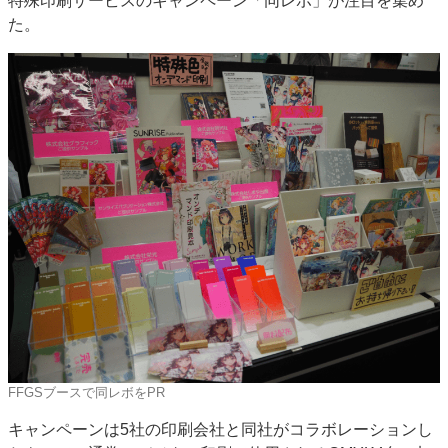
特殊印刷サービスのキャンペーン「同レボ」が注目を集め
特集・デジタル印刷 アイデアで勝負！ ～多様なビジネス・多彩な商材～
た。
JAPAN PACK 2023 特集
中古印刷機・製本機特集
2022 検査・校正特集
特集・デジタル印刷 ～ 新成長軌道を描く
案内
発刊案内
JFPI印刷用語集
印刷機材年鑑
運営
会社案内
購読・購入申し込み
サイトポリシー
お問い合わせ
FFGSブースで同レボをPR
キャンペーンは5社の印刷会社と同社がコラボレーションし