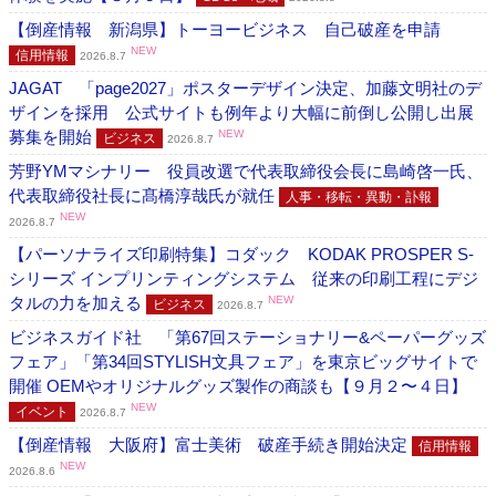
【倒産情報 新潟県】トーヨービジネス 自己破産を申請
NEW
信用情報
2026.8.7
JAGAT 「page2027」ポスターデザイン決定、加藤文明社のデ
ザインを採用 公式サイトも例年より大幅に前倒し公開し出展
募集を開始
NEW
ビジネス
2026.8.7
芳野YMマシナリー 役員改選で代表取締役会長に島崎啓一氏、
代表取締役社長に髙橋淳哉氏が就任
人事・移転・異動・訃報
NEW
2026.8.7
【パーソナライズ印刷特集】コダック KODAK PROSPER S-
シリーズ インプリンティングシステム 従来の印刷工程にデジ
タルの力を加える
NEW
ビジネス
2026.8.7
ビジネスガイド社 「第67回ステーショナリー&ペーパーグッズ
フェア」「第34回STYLISH文具フェア」を東京ビッグサイトで
開催 OEMやオリジナルグッズ製作の商談も【９月２〜４日】
NEW
イベント
2026.8.7
【倒産情報 大阪府】富士美術 破産手続き開始決定
信用情報
NEW
2026.8.6