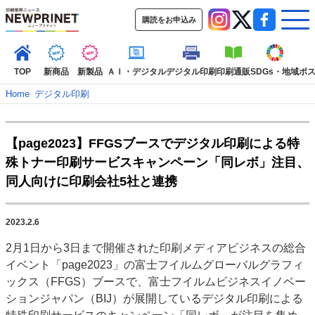
購読をお申込み
TOP
新商品
新製品
ＡＩ・デジタル
デジタル印刷
印刷通販
SDGs・地域
ポ
Home
–
デジタル印刷
インデックス
【page2023】FFGSブースでデジタル印刷による特
TOP
新着記事
特集記事
動画コンテンツ
殊トナー印刷サービスキャンペーン「同レボ」注目、
インタビュー
コレクション
同人向けに印刷会社5社と連携
カテゴリー一覧
新商品
新製品
ＡＩ・デジタル
デジタル印刷
印刷通販
2023.2.6
SDGs・地域
ポストプレス
ビジネス
イベント
信用情報
業界
2月1日から3日まで開催された印刷メディアビジネスの総合
市場・統計
人事・移転・異動・訃報
イベント「page2023」の富士フイルムグローバルグラフィ
ックス（FFGS）ブースで、富士フイルムビジネスイノベー
特集記事カテゴリー一覧
ションジャパン（BIJ）が展開しているデジタル印刷による
2022 見える化・MIS特集