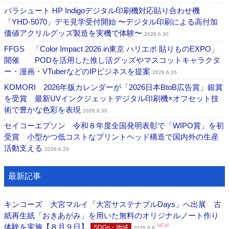
パラシュート HP Indigoデジタル印刷機対応貼り合わせ機
「YHD-5070」デモ見学受付開始 〜デジタル印刷による高付加
価値アクリルグッズ製造を実機で体験〜
2026.6.30
FFGS 「Color Impact 2026 in東京 ハリエポ 貼りものEXPO」
開催 PODを活用した推し活グッズやマスコットキャラクタ
ー・漫画・VTuberなどのIPビジネスを提案
2026.6.26
KOMORI 2026年版カレンダーが「2026日本BtoB広告賞」銀賞
を受賞 最新UVインクジェットデジタル印刷機×オフセット技
術で豊かな色彩を表現
2026.6.30
セイコーエプソン 令和８年度全国発明表彰で「WIPO賞」を初
受賞 小型かつ低コストなプリントヘッド構造で国内外の生産
活動支える
2026.6.26
最新記事
キンコーズ 大宮マルイ「大宮サステナブルDays」へ出展 古
紙再生紙「おきあがみ」を用いた無料のオリジナルノート作り
体験を実施【８月９日】
NEW
SDGs・地域
2026.8.8