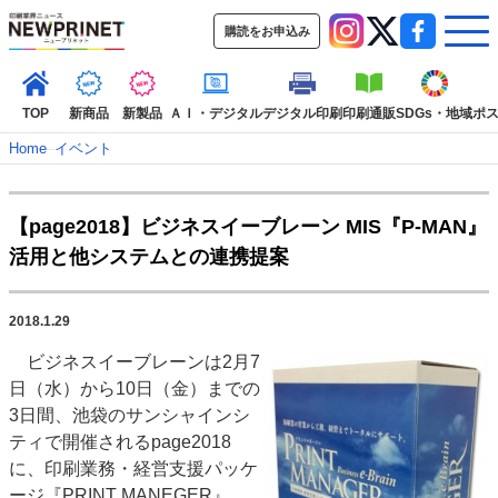
購読をお申込み
TOP
新商品
新製品
ＡＩ・デジタル
デジタル印刷
印刷通販
SDGs・地域
ポ
Home
–
イベント
インデックス
【page2018】ビジネスイーブレーン MIS『P-MAN』
TOP
新着記事
特集記事
動画コンテンツ
活用と他システムとの連携提案
インタビュー
コレクション
カテゴリー一覧
2018.1.29
新商品
新製品
ＡＩ・デジタル
デジタル印刷
印刷通販
ビジネスイーブレーンは2月7
SDGs・地域
ポストプレス
ビジネス
イベント
信用情報
業界
日（水）から10日（金）までの
市場・統計
人事・移転・異動・訃報
3日間、池袋のサンシャインシ
ティで開催されるpage2018
特集記事カテゴリー一覧
に、印刷業務・経営支援パッケ
2022 見える化・MIS特集
ージ『PRINT MANEGER』