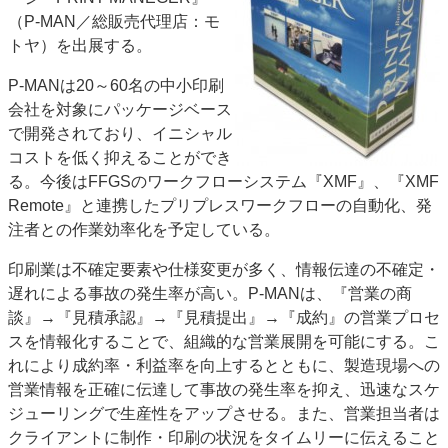
（P‐MAN／総販売代理店：モ
特集・デジタル印刷 アイデアで勝負！ ～多様なビジネス・多彩な商材～
トヤ）を出展する。
JAPAN PACK 2023 特集
中古印刷機・製本機特集
2022 検査・校正特集
特集・デジタル印刷 ～ 新成長軌道を描く
P‐MANは20～60名の中小印刷
会社を対象にパッケージベース
案内
で開発されており、イニシャル
発刊案内
JFPI印刷用語集
印刷機材年鑑
コストを低く抑えることができ
る。今後はFFGSのワークフローシステム『XMF』、『XMF
運営
Remote』と連携したプリプレスワークフローの自動化、発
会社案内
購読・購入申し込み
サイトポリシー
注者との作業効率化を予定している。
お問い合わせ
印刷業は不確定要素や仕様変更が多く、情報伝達の不確定・
遅れによる事故の発生率が高い。P‐MANは、『営業の商
談』→『見積承認』→『見積提出』→『成約』の営業プロセ
スを情報化することで、組織的な営業展開を可能にする。こ
れにより成約率・利益率を向上するとともに、製造現場への
営業情報を正確に伝達して事故の発生率を抑え、迅速なスケ
ジューリングで生産性をアップさせる。また、営業担当者は
クライアントに制作・印刷の状況をタイムリーに伝えること