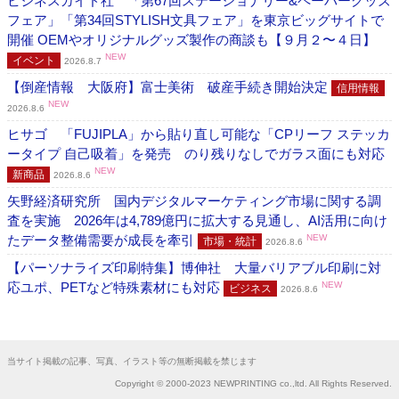
ビジネスガイド社 「第67回ステーショナリー&ペーパーグッズ
フェア」「第34回STYLISH文具フェア」を東京ビッグサイトで
開催 OEMやオリジナルグッズ製作の商談も【９月２〜４日】
NEW
イベント
2026.8.7
【倒産情報 大阪府】富士美術 破産手続き開始決定
信用情報
NEW
2026.8.6
ヒサゴ 「FUJIPLA」から貼り直し可能な「CPリーフ ステッカ
ータイプ 自己吸着」を発売 のり残りなしでガラス面にも対応
NEW
新商品
2026.8.6
矢野経済研究所 国内デジタルマーケティング市場に関する調
査を実施 2026年は4,789億円に拡大する見通し、AI活用に向け
たデータ整備需要が成長を牽引
NEW
市場・統計
2026.8.6
【パーソナライズ印刷特集】博伸社 大量バリアブル印刷に対
応ユポ、PETなど特殊素材にも対応
NEW
ビジネス
2026.8.6
当サイト掲載の記事、写真、イラスト等の無断掲載を禁じます
Copyright © 2000-2023 NEWPRINTING co.,ltd. All Rights Reserved.