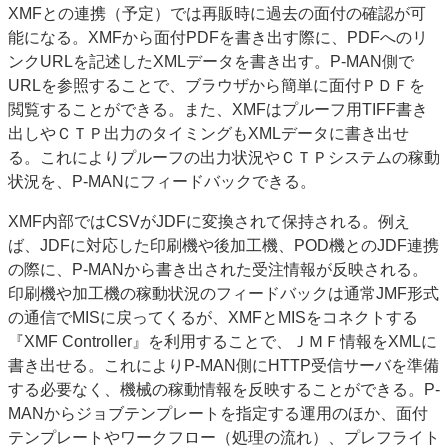
XMFとの連携（予定）では再販時に過去の面付の確認が可
能になる。XMFから面付PDFを書き出す際に、PDFへのリ
ンクURLを記述したXMLデータを書き出す。P‐MAN側で
URLを参照することで、ブラウザから簡単に面付ＰＤＦを
閲覧することができる。また、XMFはプルーフ用TIFF書き
出しやＣＴＰ出力のタイミングもXMLデータに書き出せ
る。これによりプルーフの出力状況やＣＴＰシステムの稼動
状況を、P‐MANにフィードバックできる。
XMF内部ではCSVがJDFに変換されて保持される。例え
ば、JDFに対応した印刷機や後加工機、POD機とのJDF連携
の際に、P‐MANから書き出された受注情報が反映される。
印刷機や加工機の稼動状況のフィードバックは通常JMF形式
の通信でMISに戻ってくるが、XMFとMISをコネクトする
『XMF Controller』を利用することで、ＪＭＦ情報をXMLに
書き出せる。これによりP‐MAN側にHTTP受信サーバを準備
する必要なく、機械の稼動情報を反映することができる。P‐
MANからジョブテンプレートを指定する運用のほか、面付
テンプレートやワークフロー（処理の流れ）、プレフライト