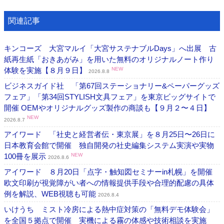
関連記事
キンコーズ 大宮マルイ「大宮サステナブルDays」へ出展 古
紙再生紙「おきあがみ」を用いた無料のオリジナルノート作り
体験を実施【８月９日】
NEW
2026.8.8
ビジネスガイド社 「第67回ステーショナリー&ペーパーグッズ
フェア」「第34回STYLISH文具フェア」を東京ビッグサイトで
開催 OEMやオリジナルグッズ製作の商談も【９月２〜４日】
NEW
2026.8.7
アイワード 「社史と経営者伝・東京展」を８月25日〜26日に
日本教育会館で開催 独自開発の社史編集システム実演や実物
100冊を展示
NEW
2026.8.6
アイワード ８月20日「点字・触知図セミナーin札幌」を開催
欧文印刷が視覚障がい者への情報提供手段や合理的配慮の具体
例を解説、WEB視聴も可能
2026.8.4
いけうち ミスト冷房による熱中症対策の「無料デモ体験会」
を全国５拠点で開催 実機による霧の体感や技術相談を実施