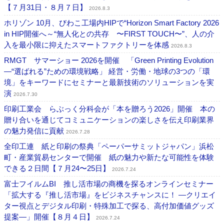
【７月31日・８月７日】
2026.8.3
ホリゾン 10月、びわこ工場内HIPで“Horizon Smart Factory 2026
in HIP開催へ～“無人化との共存 〜FIRST TOUCH〜”、人の介
入を最小限に抑えたスマートファクトリーを体感
2026.8.3
RMGT サマーショー 2026を開催 「Green Printing Evolution
―“選ばれる”ための環境戦略」 経営・労働・地球の3つの「環
境」をキーワードにセミナーと最新技術のソリューションを実
演
2026.7.30
印刷工業会 らぶっく分科会が「本を贈ろう2026」開催 本の
贈り合いを通じてコミュニケーションの楽しさを伝え印刷業界
の魅力発信に貢献
2026.7.28
全印工連 紙と印刷の祭典「ペーパーサミットジャパン」浜松
町・産業貿易センターで開催 紙の魅力や新たな可能性を体験
できる２日間【７月24〜25日】
2026.7.24
富士フイルムBI 推し活市場の商機を探るオンラインセミナー
「拡大する『推し活市場』をビジネスチャンスに！ ―クリエイ
ター視点とデジタル印刷・特殊加工で探る、高付加価値グッズ
提案―」開催【８月４日】
2026.7.24