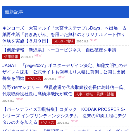
最新記事
キンコーズ 大宮マルイ「大宮サステナブルDays」へ出展 古
紙再生紙「おきあがみ」を用いた無料のオリジナルノート作り
体験を実施【８月９日】
NEW
SDGs・地域
2026.8.8
【倒産情報 新潟県】トーヨービジネス 自己破産を申請
NEW
信用情報
2026.8.7
JAGAT 「page2027」ポスターデザイン決定、加藤文明社のデ
ザインを採用 公式サイトも例年より大幅に前倒し公開し出展
募集を開始
NEW
ビジネス
2026.8.7
芳野YMマシナリー 役員改選で代表取締役会長に島崎啓一氏、
代表取締役社長に髙橋淳哉氏が就任
人事・移転・異動・訃報
NEW
2026.8.7
【パーソナライズ印刷特集】コダック KODAK PROSPER S-
シリーズ インプリンティングシステム 従来の印刷工程にデジ
タルの力を加える
NEW
ビジネス
2026.8.7