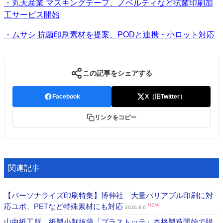
・丸天産業 マスキングテープ、ノベルティなど抗菌印刷加
工サービス開始
・ムサシ 抗菌印刷素材を提案、PODと連携・小ロット対応
この記事をシェアする
Facebook
X（旧Twitter）
リンクをコピー
関連記事
【パーソナライズ印刷特集】博伸社 大量バリアブル印刷に対
応ユポ、PETなど特殊素材にも対応
NEW
2026.8.6
山中紙工所 紙製小判抜袋「プラストッテ」本格製造開始で脱