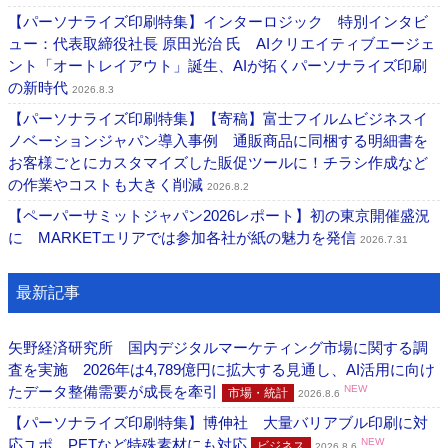
【パーソナライズ印刷特集】インターロジック 特別インタビ
ュー：代表取締役社長 原田光治 氏 AIクリエイティブエージェ
ント「オートレイアウト」誕生、AIが拓くパーソナライズ印刷
の新時代
2026.8.3
【パーソナライズ印刷特集】【寄稿】富士フイルムビジネスイ
ノベーションジャパン導入事例 通販商品に同梱する明細書を
お客様ごとにカスタマイズした販促ツールに！チラシ作成など
の作業やコストも大きく削減
2026.8.2
【ペーパーサミットジャパン2026レポート】初の東京開催盛況
に MARKETエリアでは参加各社が紙の魅力を発信
2026.7.31
最新記事
矢野経済研究所 国内デジタルマーケティング市場に関する調
査を実施 2026年は4,789億円に拡大する見通し、AI活用に向け
たデータ整備需要が成長を牽引
NEW
市場・統計
2026.8.6
【パーソナライズ印刷特集】博伸社 大量バリアブル印刷に対
応ユポ、PETなど特殊素材にも対応
NEW
ビジネス
2026.8.6