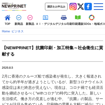
購読をお申込み
TOP
新商品
新製品
ＡＩ・デジタル
デジタル印刷
印刷通販
SDGs・地域
ポ
Home
–
ビジネス
インデックス
【NEWPRINET】抗菌印刷・加工特集～社会衛生に貢
TOP
新着記事
特集記事
動画コンテンツ
献する
インタビュー
コレクション
カテゴリー一覧
2020.8.5
新商品
新製品
ＡＩ・デジタル
デジタル印刷
印刷通販
2月に香港のクルーズ船で感染者が発生し、大きく報道され
SDGs・地域
ポストプレス
ビジネス
イベント
信用情報
業界
てから約半年が過ぎようとしているが、新型コロナウイルス
市場・統計
人事・移転・異動・訃報
感染症は未だ終息が見えない。現在は、コロナ禍でも経済活
動を継続させるべく“withコロナ”の時代に突入した。新しい
特集記事カテゴリー一覧
生活様式、働き方の見直しが進む中、『抗菌』の製品、サー
2022 見える化・MIS特集
ビスが注目を集めている。印刷物の需要も大幅に減少してい