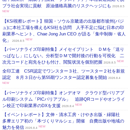
プラ社会実現に貢献 原油価格高騰のリスクヘッジにも
2026.8.5
NEW
【KSI視察レポート】韓国・ソウル京畿道の出版都市坡州(パジ
ュ)に本社工場を構えるKSI社を訪問 人手不足に悩む日本の印
刷業界へヒント、Chae Jong Jun CEO が語る「集中制御・省人
化」
NEW
2026.8.5
【パーソナライズ印刷特集】メイセイプリント ＤＭを「送り
っぱなし」にしない。分析型ＤＭで開封後の行動を可視化 二
次元コードと宛先をひも付け、閲覧状況を個別把握
NEW
2026.8.5
全印工連 CSR認定でワンスター３社、ツースター２社を新規
認定 ８月３日から第55期ワンスター認定募集を開始
2026.8.4
NEW
【パーソナライズ印刷特集】オンデオマ クラウド型バリアブ
ル印刷システム「PICバリアブル」 追跡QRコードやオンライ
ン校正で印刷業界のDXを支援
NEW
2026.8.4
【イベントレポート】文伸・清水工房・けやき出版・緑陽社
多摩エリア初の「本づくりマルシェ」開催 自費出版や地域の
魅力を発信
NEW
2026.8.4