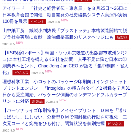
アイワード 「社史と経営者伝・東京展」を８月25日〜26日に
日本教育会館で開催 独自開発の社史編集システム実演や実物
100冊を展示
NEW
イベント
2026.8.6
山中紙工所 紙製小判抜袋「プラストッテ」本格製造開始で脱
プラ社会実現に貢献 原油価格高騰のリスクヘッジにも
新製品
NEW
2026.8.5
【KSI視察レポート】韓国・ソウル京畿道の出版都市坡州(パジ
ュ)に本社工場を構えるKSI社を訪問 人手不足に悩む日本の印
刷業界へヒント、Chae Jong Jun CEO が語る「集中制御・省人
化」
NEW
ビジネス
2026.8.5
理想科学工業 小ロットのパッケージ印刷向けインクジェット
プリントエンジン 『Integlide』の横方向タイプ２機種を７月31
日から受注開始、パッケージ側面のオンデマンドフルカラープ
リントに対応
NEW
新製品
2026.8.5
【パーソナライズ印刷特集】メイセイプリント ＤＭを「送り
っぱなし」にしない。分析型ＤＭで開封後の行動を可視化 二
次元コードと宛先をひも付け、閲覧状況を個別把握
ビジネス
NEW
2026.8.5