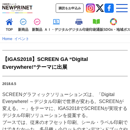
購読をお申込み
TOP
新商品
新製品
ＡＩ・デジタル
デジタル印刷
印刷通販
SDGs・地域
ポ
Home
–
イベント
インデックス
【IGAS2018】SCREEN GA “Digital
TOP
新着記事
特集記事
動画コンテンツ
Everywhere!”テーマに出展
インタビュー
コレクション
カテゴリー一覧
2018.6.5
新商品
新製品
ＡＩ・デジタル
デジタル印刷
印刷通販
SCREENグラフィックソリューションズは、「Digital
SDGs・地域
ポストプレス
ビジネス
イベント
信用情報
業界
Everywhere! ～デジタル印刷で世界が変わる。SCREENが
市場・統計
人事・移転・異動・訃報
変える。～」をテーマに、IGAS2018でSCREENが実現する
デジタル印刷ソリューションを提案する。
特集記事カテゴリー一覧
ブースでは、従来のオフセット印刷、シール・ラベル印刷で
2022 見える化・MIS特集
はできなかった、多品種・小ロットのオンデマンドブックや