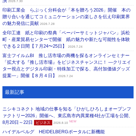
演
2026.7.30
印刷工業会 らぶっく分科会が「本を贈ろう2026」開催 本の
贈り合いを通じてコミュニケーションの楽しさを伝え印刷業界
の魅力発信に貢献
2026.7.28
全印工連 紙と印刷の祭典「ペーパーサミットジャパン」浜松
町・産業貿易センターで開催 紙の魅力や新たな可能性を体験
できる２日間【７月24〜25日】
2026.7.24
富士フイルムBI 推し活市場の商機を探るオンラインセミナー
「拡大する『推し活市場』をビジネスチャンスに！ ―クリエイ
ター視点とデジタル印刷・特殊加工で探る、高付加価値グッズ
提案―」開催【８月４日】
2026.7.24
最新記事
ニシキコネクト 地域の仕事を知る「ひがしひろしまオープンフ
ァクトリー2026」開催へ、東広島市内異業種4社が工場を公開、
8月20日～22日
NEW
ビジネス
2026.8.10
ハイデルベルグ HEIDELBERGポータルに新機能