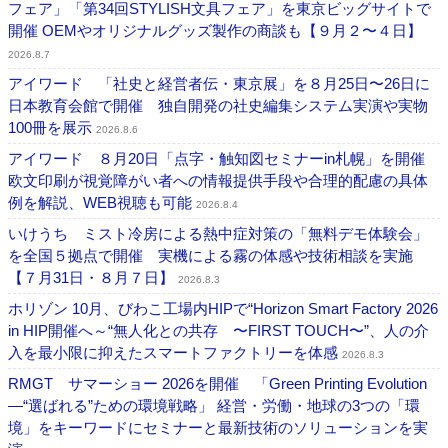
フェア」「第34回STYLISH文具フェア」を東京ビッグサイトで
開催 OEMやオリジナルグッズ製作の商談も【９月２〜４日】
2026.8.7
アイワード 「社史と経営者伝・東京展」を８月25日〜26日に
日本教育会館で開催 独自開発の社史編集システム実演や実物
100冊を展示
2026.8.6
アイワード ８月20日「点字・触知図セミナーin札幌」を開催
欧文印刷が視覚障がい者への情報提供手段や合理的配慮の具体
例を解説、WEB視聴も可能
2026.8.4
いけうち ミスト冷房による熱中症対策の「無料デモ体験会」
を全国５拠点で開催 実機による霧の体感や技術相談を実施
【７月31日・８月７日】
2026.8.3
ホリゾン 10月、びわこ工場内HIPで“Horizon Smart Factory 2026
in HIP開催へ～“無人化との共存 〜FIRST TOUCH〜”、人の介
入を最小限に抑えたスマートファクトリーを体感
2026.8.3
RMGT サマーショー 2026を開催 「Green Printing Evolution
―“選ばれる”ための環境戦略」 経営・労働・地球の3つの「環
境」をキーワードにセミナーと最新技術のソリューションを実