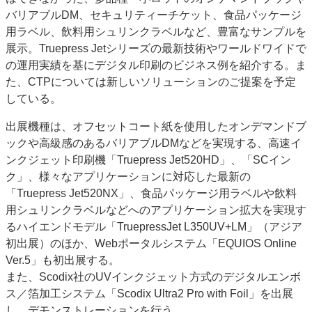
バリアブルDM、セキュリティーチケット、食品パッケージ
特集・デジタル印刷 アイデアで勝負！ ～多様なビジネス・多彩な商材～
用ラベル、飲料用シュリンクラベルなど、豊富なサンプルを
JAPAN PACK 2023 特集
中古印刷機・製本機特集
2022 検査・校正特集
展示。Truepress Jetシリーズの最新技術やワールドワイドで
特集・デジタル印刷 ～ 新成長軌道を描く
の運用実績を基にデジタル印刷のビジネス例を紹介する。ま
た、CTPについては新しいソリューションのご提案を予定
案内
している。
発刊案内
JFPI印刷用語集
印刷機材年鑑
出展機種は、オフセットコート紙を使用したオンデマンドブ
運営
ックや高級感のあるバリアブルDMなどを実現する、高速イ
会社案内
購読・購入申し込み
サイトポリシー
ンクジェット印刷機「Truepress Jet520HD」、「SCイン
お問い合わせ
ク」、様々なアプリケーションに対応した最新の
「Truepress Jet520NX」、食品パッケージ用ラベルや飲料
用シュリンクラベルなどへのアプリケーション拡大を実現す
るハイエンドモデル「TruepressJet L350UV+LM」（アジア
初出展）のほか、Webポータルシステム「EQUIOS Online
Ver.5」も初出展する。
また、Scodix社のUVインクジェット方式のデジタルエンボ
ス／箔加工システム「Scodix Ultra2 Pro with Foil」を出展
し、デモンストレーションを行う。