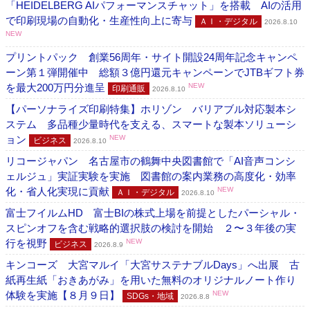
「HEIDELBERG AIパフォーマンスチャット」を搭載 AIの活用
で印刷現場の自動化・生産性向上に寄与
ＡＩ・デジタル
2026.8.10
NEW
プリントパック 創業56周年・サイト開設24周年記念キャンペ
ーン第１弾開催中 総額３億円還元キャンペーンでJTBギフト券
を最大200万円分進呈
NEW
印刷通販
2026.8.10
【パーソナライズ印刷特集】ホリゾン バリアブル対応製本シ
ステム 多品種少量時代を支える、スマートな製本ソリューシ
ョン
NEW
ビジネス
2026.8.10
リコージャパン 名古屋市の鶴舞中央図書館で「AI音声コンシ
ェルジュ」実証実験を実施 図書館の案内業務の高度化・効率
化・省人化実現に貢献
NEW
ＡＩ・デジタル
2026.8.10
富士フイルムHD 富士BIの株式上場を前提としたパーシャル・
スピンオフを含む戦略的選択肢の検討を開始 ２〜３年後の実
行を視野
NEW
ビジネス
2026.8.9
キンコーズ 大宮マルイ「大宮サステナブルDays」へ出展 古
紙再生紙「おきあがみ」を用いた無料のオリジナルノート作り
体験を実施【８月９日】
NEW
SDGs・地域
2026.8.8